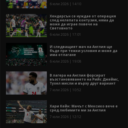
6 юли 2026 | 14:10
Хендерсън се нуждае от операция
след нелепата контузия, няма да
може да играе повече на
Световното
6 юли 2026 | 17:01
И следващият мач на Англия ще
бъде при тежки условия и може да
има отлагане
6 юли 2026 | 19:08
В лагера на Англия форсират
възстановяването на Рийс Джеймс,
Тухел мисли и върху друг вариант
7 юли 2026 | 10:52
Хари Кейн: Мачът с Мексико вече е
сред любимите ми за Англия
7 юли 2026 | 12:12