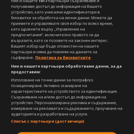
Ние и нашите
1017
партньори съхраняваме и
Спортал, освен ако изрично е посочено друго. Допуска се
получаваме достъп до информация на Вашето
публикуване на текстови материали само след писмено съгласие на
устройство, като уникални идентификатори в
Агенция Спортал, посочване на източника и добавяне на линк към
бисквитки за обработка на лични данни. Можете да
www.sportal.bg. Използването на графични и видео материали,
приемете и управлявате своя избор по всяко време,
публикувани в сайта, е строго забранено. Нарушителите ще бъдат
като щракнете върху „Управление на
санкционирани с цялата строгост на закона.
предпочитания“, включително правото си да
възразите, като се позовете на законен интерес.
Свали
БЕЗПЛАТНОТО
приложение за:
Вашият избор ще бъде оповестен на нашите
партньори и няма да повлияе на данните за
iOS
Android
сърфиране.
Политика за бисквитките
Ние и нашите партньори обработваме данни, за да
Powered by:
предоставим:
Използване на точни данни за географско
позициониране. Активно сканиране на
характеристиките на устройството за идентификация.
Съхраняване на и/или достъп до информация на
устройство. Персонализирана реклама и съдържание,
измерване на рекламата и съдържанието, проучване на
аудиторията и разработване на услуги.
Списък с партньори (доставчици)