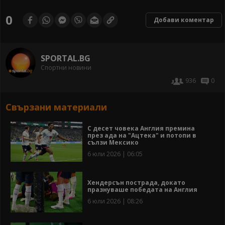
0
Добави коментар
SPORTAL.BG
Спортни новини
936
0
Свързани материали
С десет човека Англия премина
през ада на "Ацтека" и потопи в
сълзи Мексико
6 юли 2026 | 06:05
Хендерсън пострада, докато
празнуваше победата на Англия
6 юли 2026 | 08:26