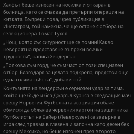
Халфът беше изнесен на носилка и откаран в
болница, като се очаква да претърпи операция на
китката. Въпреки това, чрез публикация в
Инстаграм, той намекна, че ще остане с отбора на
селекционера Томас Тухел.
„Нощ, която със сигурност ще се помни! Какво
невероятно представяне въпреки всички
трудности“, написа Хендерсън.
„Толкова съм горд, че съм част от този специален
отбор. Благодаря за цялата подкрепа, предстои още
една голяма събота“, добави той.
Контузията на Хендерсън е сериозен удар за тима,
който ще бъде и без Джаръл Куанса в следващия мач
срещу Норвегия. Футболната асоциация обаче
обмисля да обжалва червения картон на защитника.
Футболистът на Байер (Леверкузен) се завърна в
игра след травма в глезена и започна като десен бек
срещу Мексико, но беше изгонен през второто