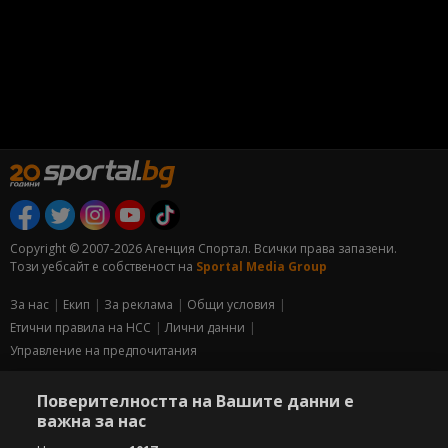
Copyright © 2007-2026 Агенция Спортал. Всички права запазени.
Този уебсайт е собственост на
Sportal Media Group
За нас
Екип
За рекламa
Общи условия
Етични правила на НСС
Лични данни
Управление на предпочитания
Съдържанието на този уеб сайт и технологиите, използвани в него, са
Поверителността на Вашите данни е
под закрила на Закона за авторското право и сродните му права.
важна за нас
Всички статии, репортажи, интервюта и други текстови, графични и
видео материали, публикувани в сайта, са собственост на Агенция