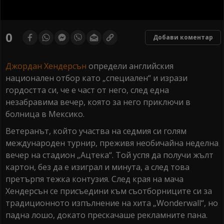
0
seconds
0
Добави коментар
of
0
seconds
Джордан Хендерсън
определи английския
национален отбор като „специален“ и изрази
гордостта си, че е част от него, след една
незабравима вечер, която за него приключи в
болница в Мексико.
Ветеранът, който участва на седмия си голям
международен турнир, преживя необичайна неделна
вечер на стадион „Ацтека“. Той успя да получи жълт
картон, без да е изиграл и минута, а след това
претърпя тежка контузия. След края на мача
Хендерсън се присъедини към съотборниците си за
традиционното изпълнение на хита „Wonderwall“, но
падна лошо, докато прескачаше рекламните пана.