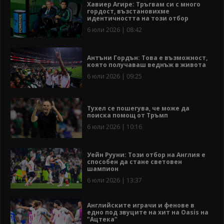
Хавиер Агире: Тръгвам си с много
гордост, възстановихме
идентичността на този отбор
6 юли 2026 | 08:42
Антъни Гордън: Това е възможност,
която получаваш веднъж в живота
6 юли 2026 | 09:25
Тухел се пошегува, че може да
поиска помощ от Тръмп
6 юли 2026 | 10:16
Уейн Рууни: Този отбор на Англия е
способен да стане световен
шампион
6 юли 2026 | 13:37
Английските играчи и фенове в
едно под звуците на хит на Oasis на
"Ацтека"