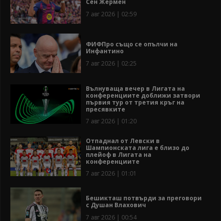
Сен Жермен
7 авг 2026 | 02:59
ФИФПро също се опълчи на
Инфантино
7 авг 2026 | 02:25
Вълнуваща вечер в Лигата на
конференциите доближи затвори
първия тур от третия кръг на
пресявките
7 авг 2026 | 01:20
Отпаднал от Левски в
Шампионската лига е близо до
плейоф в Лигата на
конференциите
7 авг 2026 | 01:01
Бешикташ потвърди за преговори
с Душан Влахович
7 авг 2026 | 00:54