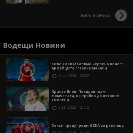
Виж всички
Водещи Новини
Силен ЦСКА! Голяма червена вечер!
Армейците сгазиха Макаби
6 авг 2026 | 20:52
Христо Янев: Поздравявам
момчетата, но трябва да останем
смирени
6 авг 2026 | 21:12
Сенси предупреди ЦСКА за реванша
6 авг 2026 | 21:23