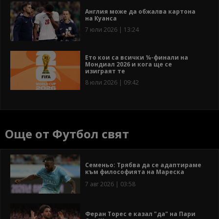
Англия може да обжалва картона
на Куанса
7 юли 2026 | 13:24
Ето кои са всички ¼-финали на
Мондиал 2026 и кога ще се
изиграят те
8 юли 2026 | 09:42
Още от Футбол свят
Семеньо: Трябва да се адаптираме
към философията на Мареска
7 авг 2026 | 03:58
Феран Торес е казал "да" на Пари