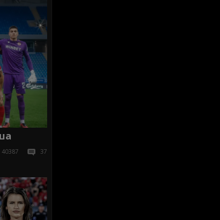
ша
40387
37