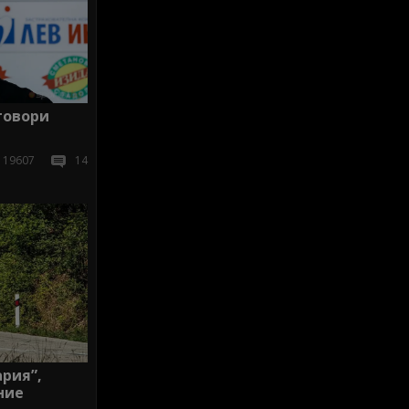
говори
19607
14
рия”,
ние