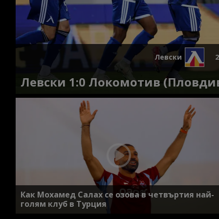
Левски
2
Левски 1:0 Локомотив (Пловдив
Как Мохамед Салах се озова в четвъртия най-
голям клуб в Турция