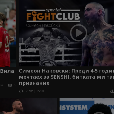
Симеон Наковски: Преди 4-5 годи
 Вила
мечтаех за SENSHI, битката ми та
признание
82
5
7 авг | 15:01