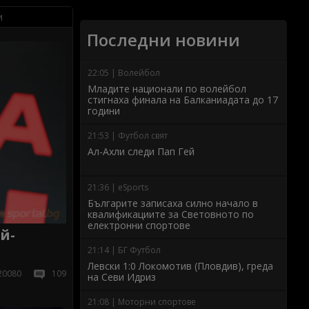
и
Последни новини
22:05 | Волейбол
Младите национали по волейбол
стигнаха финала на Балканиадата до 17
години
21:53 | Футбол свят
Ал-Ахли следи Пап Гей
21:36 | eSports
Българите записаха силно начало в
квалификациите за Световното по
електронни спортове
й-
21:14 | БГ Футбол
Левски 1:0 Локомотив (Пловдив), греда
20080
109
на Севи Идриз
21:08 | Моторни спортове