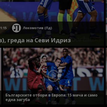
1:15
Локомотив (Пд)
), греда на Севи Идриз
Българските отбори в Европа: 15 мача и само
една загуба