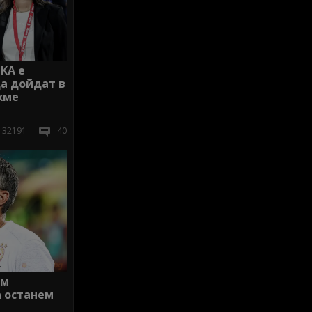
КА е
да дойдат в
хме
32191
40
ам
а останем