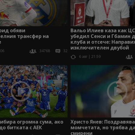
рид обяви
Вальо Илиев каза как ЦС
елния трансфер на
убедил Сенси и Гбамин 
е
клуба и отсече: Направи
изключителен двубой
:06
34768
32
6 авг | 21:59
ибира огромна сума, ако
Христо Янев: Поздравяв
до битката с АЕК
момчетата, но трябва д
смирени