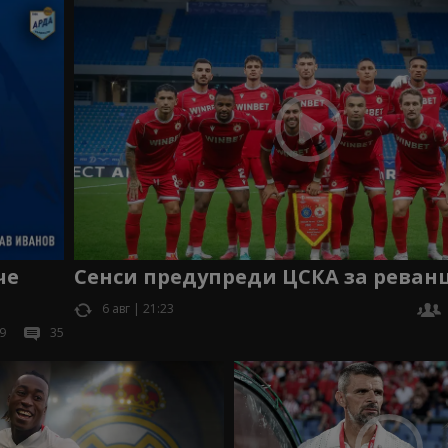
че
Сенси предупреди ЦСКА за реван
6 авг | 21:23
9
35