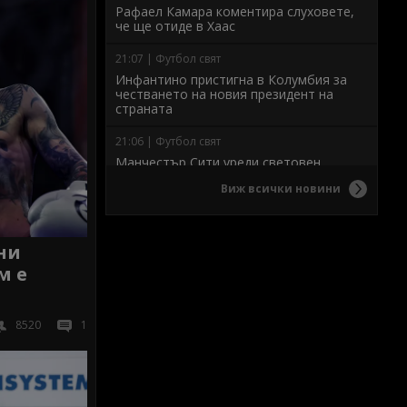
Рафаел Камара коментира слуховете,
че ще отиде в Хаас
21:07 | Футбол свят
Инфантино пристигна в Колумбия за
честването на новия президент на
страната
21:06 | Футбол свят
Манчестър Сити уреди световен
шампион от Марсилия за резерва на
Виж всички новини
Донарума
20:55 | БГ Футбол
Иван Иванов: 3-4 дена не са ни
ни
достатъчни за почивка, влязохме
м е
малко уморени
20:50 | Баскетбол
8520
1
Девойките до 18 години загубиха от
домакина на Европейското
20:47 | БГ Футбол
Кючуков: Имаше чиста дузпа за нас!