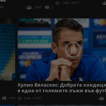
ума
7 авг | 16:17
:06
2169
2
Хулио Веласкес: Добрата кондици
е една от големите лъжи във фут
1100
6 авг | 13:47