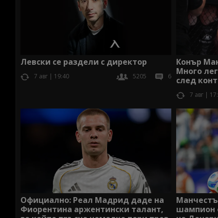
Конър Мак
Левски се раздели с директор
Много лег
7 авг | 19:40
5205
6
след кон
7 авг | 17
Официално: Реал Мадрид даде на
Манчестъ
Фиорентина аржентински талант,
шампион 