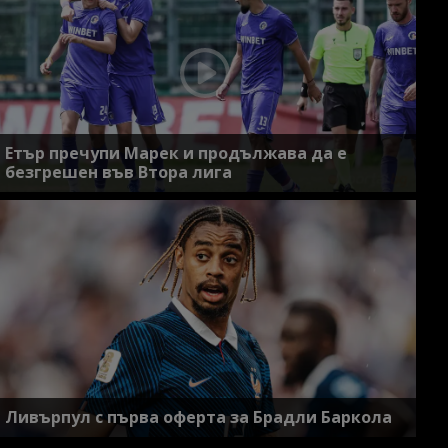
Етър пречупи Марек и продължава да е
безгрешен във Втора лига
Ливърпул с първа оферта за Брадли Баркола