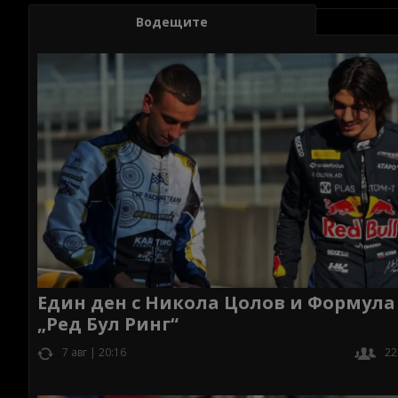
Водещите
Един ден с Никола Цолов и Формула 
„Ред Бул Ринг“
7 авг | 20:16
22