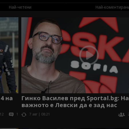
Най-четени
Най-коментиран
4 на
Гинко Василев пред Sportal.bg: На
важното е Левски да е зад нас
12
1
7 авг | 08:21