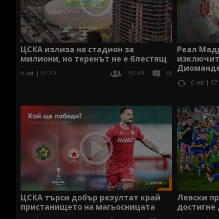
Реал Мад
ЦСКА излиза на стадион за
изключит
милиони, но теренът не е блестящ
Диоманд
6 авг | 07:20
36249
38
6 авг | 17
ЦСКА търси добър резултат край
Левски пр
пристанището на магьосницата
достигне 