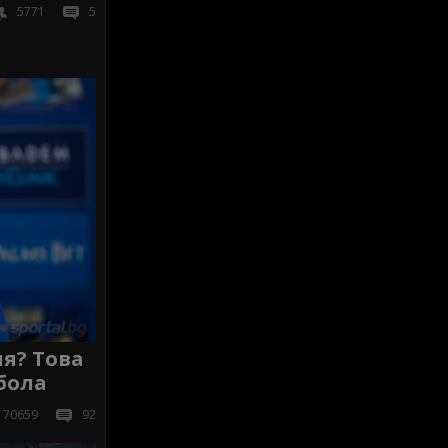
5771
5
я? Това
бола
70659
92