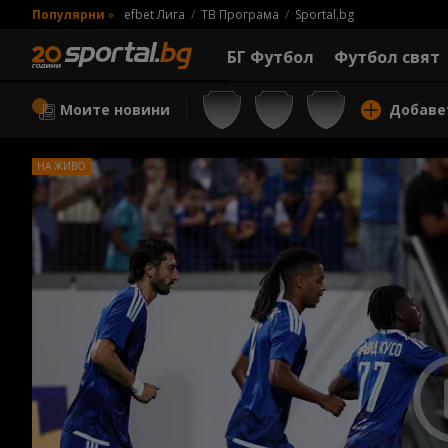
Популярни
»
efbet Лига
ТВ Програма
Sportal.bg
БГ Футбол
Футбол свят
Моите новини
Добаве