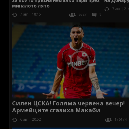
за който пръсна немалко пари през
на Донар
миналото лято
7 авг | 21
7 авг | 18:15
8327
8
Силен ЦСКА! Голяма червена вечер!
Армейците сгазиха Макаби
6 авг | 20:52
176174