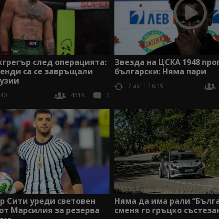
грегър след операцията:
Звезда на ЦСКА 1948 про
енди са се завръщали
български: Няма пари
тузии
7 авг | 16:19
:40
4518
7
Няма да има рали “Бълга
р Сити уреди световен
сменя го гръцко състеза
от Марсилия за резерва