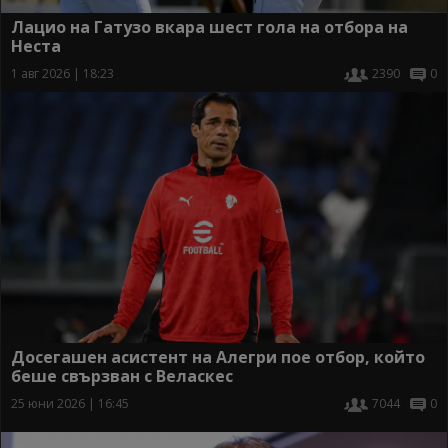
Лацио на Гатузо вкара шест гола на отбора на
Неста
1 авг 2026 | 18:23
2390
0
Досегашен асистент на Алегри пое отбор, който
беше свързван с Веласкес
25 юни 2026 | 16:45
7044
0