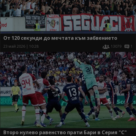
От 120 секунди до мечтата към забвението
23 май 2026 | 10:28
13079
1
Второ нулево равенство прати Бари в Серия "С"