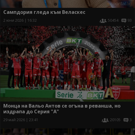
Сампдория гледа към Веласкес
2 юни 2026 | 16:32
50454
93
Монца на Вальо Антов се огъна в реванша, но
издрапа до Серия "А"
29 май 2026 | 23:41
20105
3