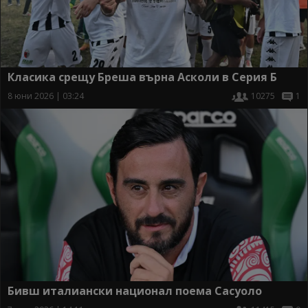
Класика срещу Бреша върна Асколи в Серия Б
8 юни 2026 | 03:24
10275
1
Бивш италиански национал поема Сасуоло