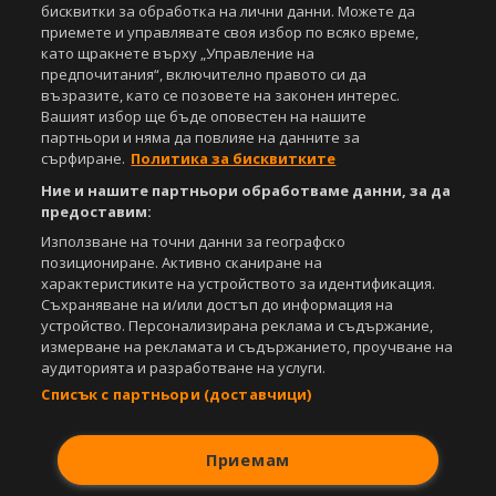
бисквитки за обработка на лични данни. Можете да
приемете и управлявате своя избор по всяко време,
като щракнете върху „Управление на
предпочитания“, включително правото си да
възразите, като се позовете на законен интерес.
Вашият избор ще бъде оповестен на нашите
партньори и няма да повлияе на данните за
сърфиране.
Политика за бисквитките
Ние и нашите партньори обработваме данни, за да
предоставим:
Използване на точни данни за географско
позициониране. Активно сканиране на
характеристиките на устройството за идентификация.
Съхраняване на и/или достъп до информация на
устройство. Персонализирана реклама и съдържание,
измерване на рекламата и съдържанието, проучване на
аудиторията и разработване на услуги.
Списък с партньори (доставчици)
Приемам