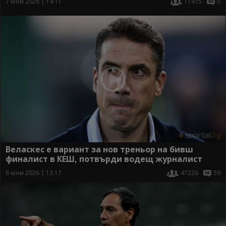
7 юни 2026 | 14:11
11415
0
Веласкес е вариант за нов треньор на бивш
финалист в КЕШ, потвърди водещ журналист
6 юни 2026 | 13:17
47226
59