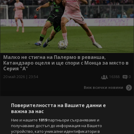
Малко не стигна на Палермо в реванша,
Катандзаро оцеля и ще спори с Монца за място в
Серия "А"
20 май 2026 | 23:54
16388
0
Виж всички новини
Поверителността на Вашите данни е
важна за нас
Ние и нашите
1019
партньори съхраняваме и
получаваме достъп до информация на Вашето
устройство, като уникални идентификатори в