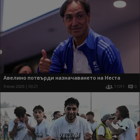
Авелино потвърди назначаването на Неста
9 юни 2026 | 03:21
11011
0