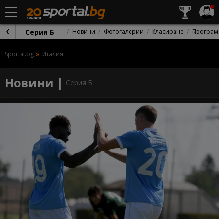
Серия Б
Новини
Фотогалерии
Класиране
Програм
Sportal.bg
Италия
Новини |
Серия Б