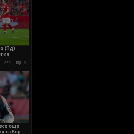
о (Пд)
егия
1686
0
все още
ия отбор