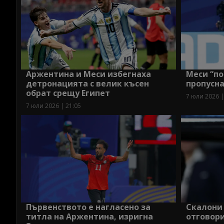
Аржентина и Меси избегнаха
Меси “по
детронацията с велик късен
пропусна
обрат срещу Египет
7 юли 2026 |
7 юли 2026 | 21:05
Първенството е нагласено за
Скалони 
титла на Аржентина, изригна
отговори