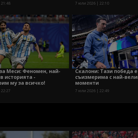
 21:48
7 юли 2026 | 22:10
Скалони: Тази победа е
за Меси: Феномен, най-
съизмерима с най-вели
в историята -
моменти
им му за всичко!
7 юли 2026 | 22:49
 22:27