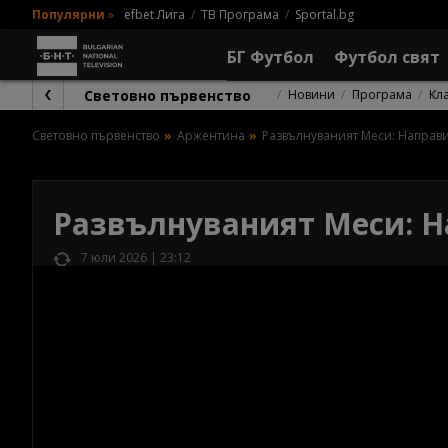
Популярни
»
efbet Лига
ТВ Програма
Sportal.bg
БГ Футбол
Футбол свят
Световно първенство
Новини
Програма
Кл
Световно първенство
Аржентина
Развълнуваният Меси: Направ
Развълнуваният Меси: 
7 юли 2026 | 23:12