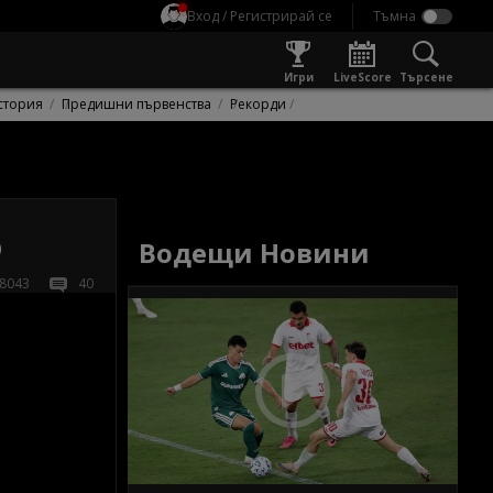
Вход / Регистрирай се
Игри
LiveScore
Търсене
стория
Предишни първенства
Рекорди
о
Водещи Новини
8043
40