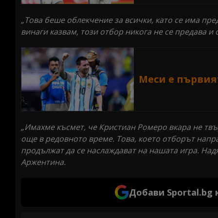
„Това беше облекчение за всички, като се има предв
винаги казвам, този отбор никога не се предава и 
Меси е първия
„Имахме късмет, че Кристиан Ромеро вкара не твъ
още в редовното време. Това, което отборът напра
продължат да се наслаждават на нашата игра. Над
Аржентина.
Добави Sportal.bg