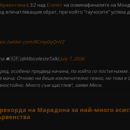
Аржентина
с 3:2 над
Египет
на осминафиналите на Монд
ед впечатляващия обрат, при който "гаучосите" успяха д
pic.twitter.com/8Cmp0qQnVZ
na 🛎🇦🇷 (@AlbicelesteTalk)
July 7, 2026
ед, особено предвид начина, по който го постигнахме. 
в мача. Отново ни беше изключително тежко, но това е 
вностойно. Много съм щастлив“, заяви Меси.
рекорда на Марадона за най-много аси
ървенства