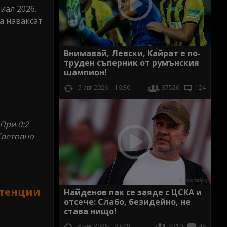
иал 2026.
а наваксат
Внимавай, Левски, Кайрат е по-
труден съперник от румънския
шампион!
5 авг 2026 | 16:30
37526
124
При 0:2
Световно
стенции
Найденов пак се заяде с ЦСКА и
отсече: Слабо, безидейно, не
става нищо!
5 авг 2026 | 23:48
7710
48