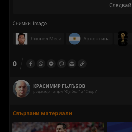
Следвай
Снимки: Imago
Лионел Меси
Аржентина
0
КРАСИМИР ГЪЛЪБОВ
редактор - отдел "Футбол" и "Спорт"
Свързани материали