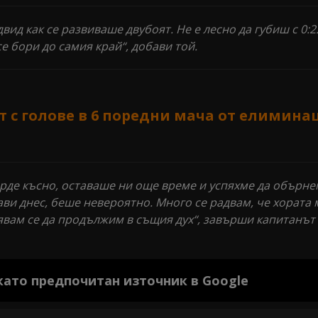
ид как се развиваше двубоят. Не е лесно да губиш с 0:2..
се бори до самия край“, добави той.
т с голове в 6 поредни мача от елимина
рде късно, оставаше ни още време и успяхме да обърне
ви днес, беше невероятно. Много се радвам, че хората 
явам се да продължим в същия дух“, завърши капитанът
 като предпочитан източник в Google