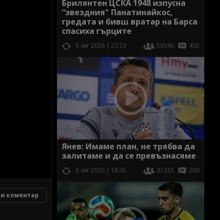
Брилянтен ЦСКА 1948 изпусна
“звездния" Панатинайкос,
гредата и бивш вратар на Барса
спасиха гърците
5 авг 2026 | 23:23
50340
402
Янев: Имаме план, не трябва да
залитаме и да се превъзнасяме
5 авг 2026 | 18:35
31332
209
и коментар