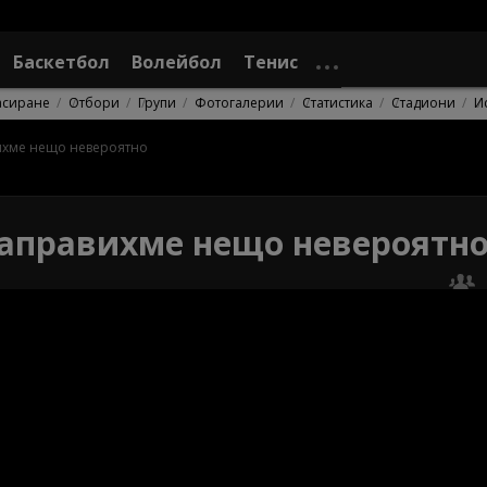
Баскетбол
Волейбол
Тенис
асиране
Отбори
Групи
Фотогалерии
Статистика
Стадиони
И
ихме нещо невероятно
Направихме нещо невероятн