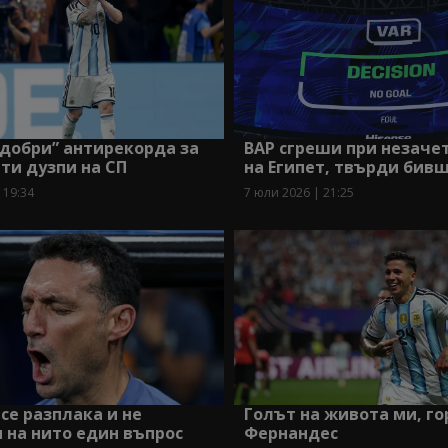
добри” антирекорда за
ВАР сгреши при незаче
ти дузпи на СП
на Египет, твърди бив
 19:34
7 юли 2026 | 21:25
се разплака и не
Голът на живота ми, го
 на нито един въпрос
Фернандес