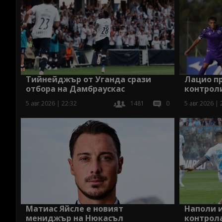
Тийнейджър от Уганда срази
Лацио п
отбора на Дамбраускас
контрол
5 авг 2026 | 22:32
1481
0
5 авг 2026 | 
Наполи и
Матиас Яйсле е новият
контрол
мениджър на Нюкасъл