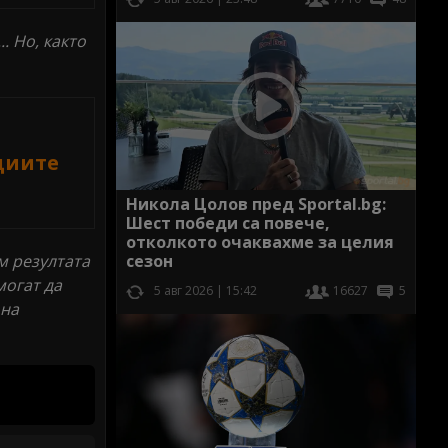
. Но, както
циите
Никола Цолов пред Sportal.bg:
Шест победи са повече,
отколкото очаквахме за целия
м резултата
сезон
могат да
5 авг 2026 | 15:42
16627
5
 на