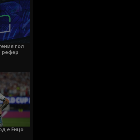
тения гол
ш рефер
рд е Енцо