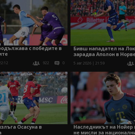
родължава с победите в
Бивш нападател на Лок
ите
зарадва Аполон в Норв
22:12
922
0
5 авг 2026 | 21:59
злъга Осасуна в
Наследникът на Нойер 
а
не мисли за националн