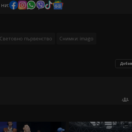
 ни:
Световно първенство
Снимки: imago
Добав