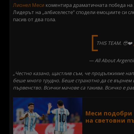
0%
Лионел Меси
коментира драматичната победа на
Лидерът на „албиселесте“ сподели емоциите си сл
пасив от два гола.
THIS TEAM. 🥹❤️
— All About Argenti
„Честно казано, щастлив съм, че продължихме напр
беше много трудно. Беше страхотно да се върнем 
първенство. Всички мачове са такива. Всичко е ра
Меси подобри 
на световни п