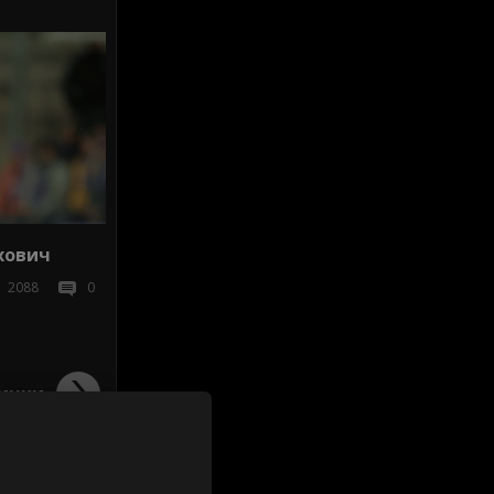
а
хович
2088
0
ички