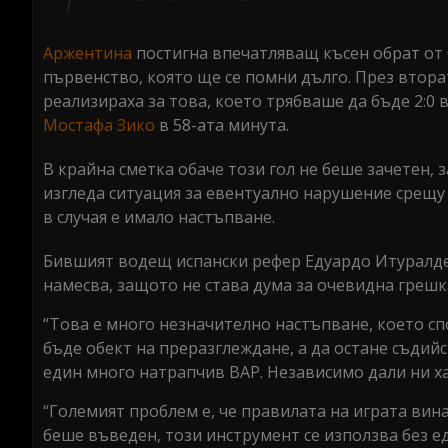
0
seconds
Volume
0%
Аржентина
постигна впечатляващ късен обрат от 0
първенство, която ще се помни дълго. През втор
реализираха за това, което трябваше да бъде 2:0 
Мостафа Зико
в 58-ата минута.
В крайна сметка обаче този гол не беше зачетен,
изгледа ситуация за евентуално нарушение срещу
в случая е имало настъпване.
Бившият водещ испански рефер Едуардо Итуралде Г
намесва, защото не става дума за очевидна грешк
“Това е много незначително настъпване, което сп
бъде обект на преразглеждане, а да остане съди
един много натрапчив ВАР. Независимо дали ни хар
“Големият проблем е, че правилата на играта вина
беше въведен, този инструмент се използва без е