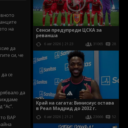
овното
канците
ето на
Сенси предупреди ЦСКА за
реванша
6 авг 2026 | 21:23
31065
28
ксие да
ите си, че
 да се
трябвало да
 виждаме
Край на сагата: Винисиус остава
 “Ас”.
в Реал Мадрид до 2032 г.
кто ВАР
6 авг 2026 | 21:21
23666
52
райна