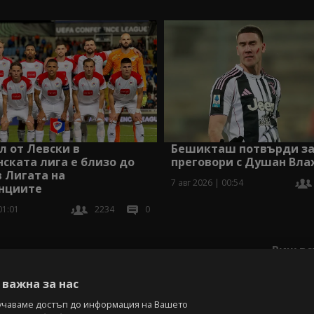
 от Левски в
Бешикташ потвърди з
ската лига е близо до
преговори с Душан Вла
 Лигата на
7 авг 2026 | 00:54
нциите
01:01
2234
0
Виж вс
важна за нас
учаваме достъп до информация на Вашето