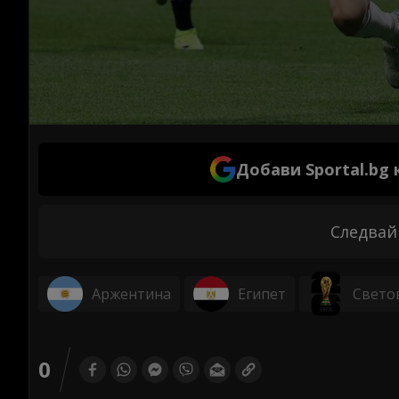
Добави Sportal.bg
Следвай
Аржентина
Египет
Свето
0