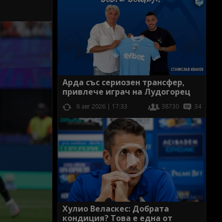
Арда със сериозен трансфер,
привлече играч на Лудогорец
6 авг 2026 | 17:33
38730
34
Хулио Веласкес: Добрата
кондиция? Това е една от