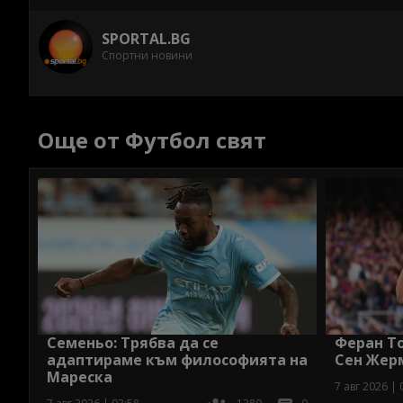
SPORTAL.BG
Спортни новини
Още от Футбол свят
Семеньо: Трябва да се
Феран То
адаптираме към философията на
Сен Жер
Мареска
7 авг 2026 | 