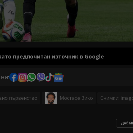
 като предпочитан източник в Google
 ни:
вно първенство
Мостафа Зико
Снимки: imag
Добав