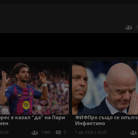
2
рес е казал "да" на Пари
ФИФПро също се опълч
мен
Инфантино
02:59
1980
0
7 авг 2026 | 02:25