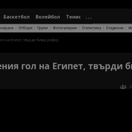
Баскетбол
Волейбол
Тенис
асиране
Отбори
Групи
Фотогалерии
Статистика
Стадиони
И
ол на Египет, твърди бивш рефер
ния гол на Египет, твърди 
2