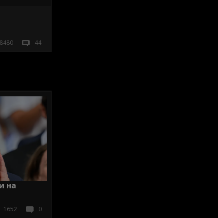
8480
44
и на
1652
0