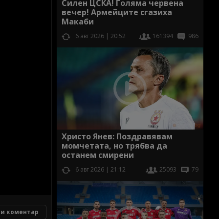
Силен ЦСКА! Голяма червена
вечер! Армейците сгазиха
Макаби
6 авг 2026 | 20:52
161394
986
Христо Янев: Поздравявам
момчетата, но трябва да
останем смирени
6 авг 2026 | 21:12
25093
79
и коментар