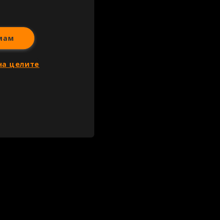
мам
на целите