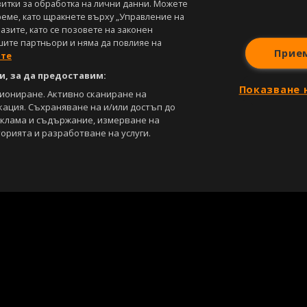
витки за обработка на лични данни. Можете
реме, като щракнете върху „Управление на
зите, като се позовете на законен
шите партньори и няма да повлияе на
Прие
ите
, за да предоставим:
Показване 
циониране. Активно сканиране на
кация. Съхраняване на и/или достъп до
еклама и съдържание, измерване на
орията и разработване на услуги.