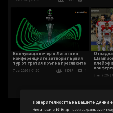
7 авг 2026 | 03:58
1380
0
Вълнуваща вечер в Лигата на
Отпаднал
конференциите затвори първия
Шампион
тур от третия кръг на пресявките
плейоф в
конфере
7 авг 2026 | 01:20
18587
4
7 авг 2026 | 
Поверителността на Вашите данни е 
Ние и нашите
1019
партньори съхраняваме и пол