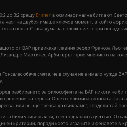
:2 до 3:2 срещу
Египет
в осминафинална битка от Свет
ата част на двубоя имаше ключов момент, в който афри
в тяхна полза. Става дума за положението при попадени
 защото от ВАР привикаха главния рефер Франсоа Льоте
 Лисандро Мартинес. Арбитърът прие мнението на колег
онсалес обаче смята, че в случая не е имало нужда ВАР
а.
оред разбирането за философията на ВАР никога не би 
йско решение на терена. Още от елиминационната фаза
есва, или не, ще трябва да свикваме“, сподели той пред
ги са били универсални, тоест еднакви в цял свят. Отка
динен критерий, поради което играчите и феновете в к