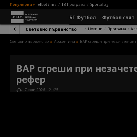
Популярни
»
efbet Лига
ТВ Програма
Sportal.bg
БГ Футбол
Футбол свят
Световно първенство
Новини
Програма
Кл
Световно първенство
Аржентина
ВАР сгреши при незачетения г
ВАР сгреши при незачете
рефер
7 юли 2026 | 21:25