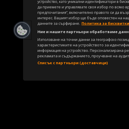
устройство, като уникални идентификатори в биск
да приемете и управлявате своя избор по всяко в
предпочитания“, включително правото си да възра
интерес. Вашият избор ще бъде оповестен на на
данните за сърфиране.
Политика за бисквитк
Ние и нашите партньори обработваме данни
Използване на точни данни за географско пози
характеристиките на устройството за идентифи
информация на устройство. Персонализирана р
рекламата и съдържанието, проучване на аудит
Списък с партньори (доставчици)
Copyright © 2007-2026 Агенция Спортал. Всички права запазени.
Този уебсайт е собственост на
Sportal Media Group