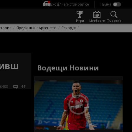
Вход / Регистрирай се
Игри
LiveScore
Търсене
стория
Предишни първенства
Рекорди
бивш
Водещи Новини
8480
44