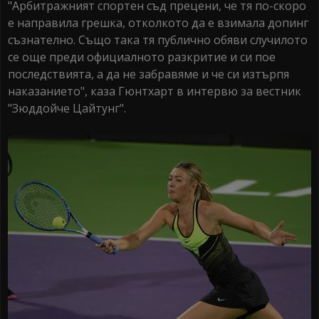
"Арбитражният спортен съд прецени, че тя по-скоро
е направила грешка, отколкото да е взимала допинг
съзнателно. Също така тя публично обяви случилото
се още преди официалното разкритие и си пое
последствията, а да не забравяме и че си изтърпя
наказанието", каза Гюнтхарт в интервю за вестник
"Зюддойче Цайтунг".