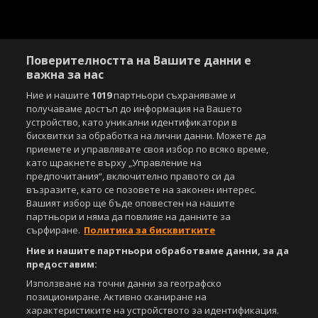
Поверителността на Вашите данни е
важна за нас
Ние и нашите
1019
партньори съхраняваме и
получаваме достъп до информация на Вашето
устройство, като уникални идентификатори в
бисквитки за обработка на лични данни. Можете да
приемете и управлявате своя избор по всяко време,
като щракнете върху „Управление на
предпочитания“, включително правото си да
възразите, като се позовете на законен интерес.
Вашият избор ще бъде оповестен на нашите
партньори и няма да повлияе на данните за
сърфиране.
Политика за бисквитките
Ние и нашите партньори обработваме данни, за да
предоставим:
Използване на точни данни за географско
позициониране. Активно сканиране на
характеристиките на устройството за идентификация.