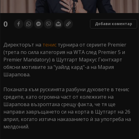
0
Добави коментар
Директорът на
тенис
турнира от сериите Premier
(трета по сила категория на WTA след Premier 5 и
Premier Mandatory) в Щутгарт Маркус Гюнтхарт
обясни мотивите за "уайлд кард"-а на Мария
Шарапова.
Поканата към рускинята разбуни духовете в тенис
средите, като огромна част от колежките на
Шарапова възроптаха срещу факта, че тя ще
направи завръщането си на корта в Щутгарт на 26
април, когато изтича наказанието ѝ за употреба на
мелдоний.