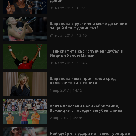
допинг
31 март 2017 | 01:55
Шарапова е рускиня и може да си пие,
защо ѝ беше допингът?!
31 март 2017 | 13:46
Тенисистите със "слънчев" дубъл в
Индиън Уелс и Маями
31 март 2017 | 16:46
Шарапова няма приятелки сред
колежките си в тениса
1 апр 2017 | 14:15
Конта прослави Великобритания,
Вожняцки с пореден загубен финал
2 апр 2017 | 09:36
Най-добрите удари на тенис турнира в