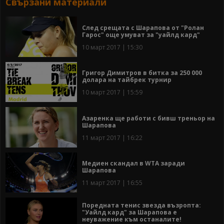
Свързани материали
След срещата с Шарапова от "Ролан
Гарос" още умуват за "уайлд кард"
10 март 2017 | 15:30
Григор Димитров в битка за 250 000
долара на тайбрек турнир
10 март 2017 | 15:59
Азаренка ще работи с бивш треньор на
Шарапова
11 март 2017 | 16:22
Медиен скандал в WTA заради
Шарапова
11 март 2017 | 16:55
Поредната тенис звезда възропта:
"Уайлд кард" за Шарапова е
неуважение към останалите!