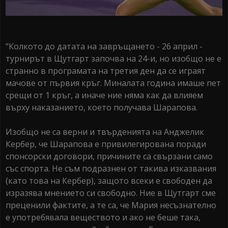
"Колкото до датата на завръщането - 26 април -
турнирът в Щутгарт започва на 24-и, но изобщо не е
странно в програмата на третия ден да се играят
мачове от първия кръг. Миналата година имаше пет
срещи от 1 кръг, а иначе ние няма как да влияем
върху наказанието, което получава Шарапова.
Изобщо не са верни и твърденията на Анджелик
Кербер, че Шарапова е привилегирована поради
спонсорски договори, причините са свързани само
със спорта. Не съм подразнен от такива изказвания
(като това на Кербер), защото всеки е свободен да
изразява мнението си свободно. Ние в Щутгарт сме
преценили фактите, а те са, че Мария несъзнателно
е употребявала веществото и ако не беше така,