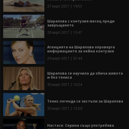
27 март 2017 | 19:53
Шарапова с контузия месец преди
завръщането
28 март 2017 | 13:47
Агенцията на Шарапова опроверга
информациите за нейна контузия
29 март 2017 | 07:44
Шарапова се научила да обича живота
и без тениса
30 март 2017 | 10:24
Тенис легенда се застъпи за Шарапова
30 март 2017 | 13:59
Настасе: Серина също употребява