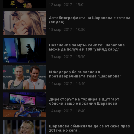
12 март 2017 | 15:01
Автобиографията на Шарапова е готова
(видео)
13 март 2017 | 10:36
Пояснение за мрънкачите: Шарапова
може да получи и 100 "уайлд кард"
13 март 2017 | 15:30
И Федерер бе въвлечен в
противоречивата тема "Шарапова"
14 март 2017 | 14:40
Директорът на турнира в Щутгарт
обясни защо е поканил Шарапова
14 март 2017 | 18:40
Шарапова обмисляла да се откаже през
2017-а, но сега…