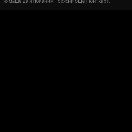
нямаше да я поканим", обясни още Гюнтхарт.