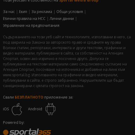
Този уебсайт е собственост на
Sportal Media Group
За нас
Екип
За рекламa
Общи условия
Етични правила на НСС
Лични данни
Управление на предпочитания
Съдържанието на този уеб сайт и технологиите, използвани в него, са
под закрила на Закона за авторското право и сродните му права.
Всички статии, репортажи, интервюта и други текстови, графични и
видео материали, публикувани в сайта, са собственост на Агенция
Спортал, освен ако изрично е посочено друго. Допуска се
публикуване на текстови материали само след писмено съгласие на
Агенция Спортал, посочване на източника и добавяне на линк към
www.sportal.bg. Използването на графични и видео материали,
публикувани в сайта, е строго забранено. Нарушителите ще бъдат
санкционирани с цялата строгост на закона.
Свали
БЕЗПЛАТНОТО
приложение за:
iOS
Android
Powered by: