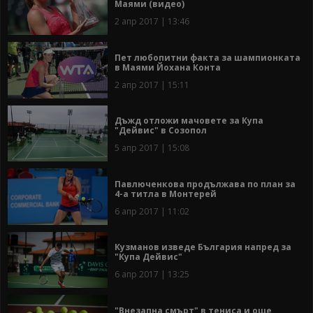
Маями (видео)
2 апр 2017 | 13:46
Пет любопитни факта за шампионката
в Маями Йохана Конта
2 апр 2017 | 15:11
Дъжд отложи мачовете за Купа
"Дейвис" в Созопол
5 апр 2017 | 15:08
Павлюченкова продължава по план за
4-а титла в Монтерей
6 апр 2017 | 11:02
Кузманов изведе България напред за
"Купа Дейвис"
6 апр 2017 | 13:25
"Внезапна смърт" в тениса и още