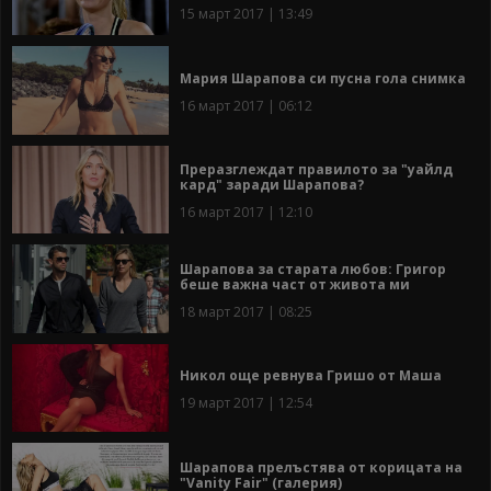
15 март 2017 | 13:49
Мария Шарапова си пусна гола снимка
16 март 2017 | 06:12
Преразглеждат правилото за "уайлд
кард" заради Шарапова?
16 март 2017 | 12:10
Шарапова за старата любов: Григор
беше важна част от живота ми
18 март 2017 | 08:25
Никол още ревнува Гришо от Маша
19 март 2017 | 12:54
Шарапова прелъстява от корицата на
"Vanity Fair" (галерия)