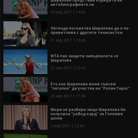
Шарапова представи корицата на
автобиографията си
19 апр 2017 | 14:41
Легенда посъветва Шарапова да е по-
приветлива с другите тенисистки
21 апр 2017 | 13:43
WTA пак защити завърналата се
Шарапова
27 апр 2017 | 12:47
Ето как Шарапова може съвсем
"легално" да участва на "Ролан Гарос"
29 апр 2017 | 11:46
Мъри не разбира защо Шарапова би
получила "уайлд кард" за Големия
шлем
3 май 2017 | 12:04