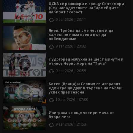
ЦСКА се развихри и срещу Септември
(Сф), нападателите на "армейците"
набират скорост
9 авг 2026 | 23:11
Янев: Трябва да сме честни и да
кажем, че няма всеки път да
побеждаваме
9 авг 2026 | 23:32
Лудогорец избухна за шест минути и
отнесе Черно море на "Тича"
9 авг 2026 | 20:55
Ботев (Враца) и Славия се изправят
един срещу друг в търсене на първи
успех през сезона
10 авг 2026 | 07:00
Изиграха се още четири мача от
Втора лига
9 авг 2026 | 21:53