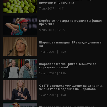
промени в правилата
7 апр 2017 | 14:41
Кербер се класира на първия си финал
през 2017
9 апр 2017 | 12:05
Шарапова нападна ITF заради допинга
си
14 апр 2017 | 13:25
Шарапова жегна Григор: Мъжете се
страхуват от мен!
17 апр 2017 | 11:02
От ITF отрекоха умишлено да са крили,
че знаят за мелдония на Шарапова
17 апр 2017 | 14:41