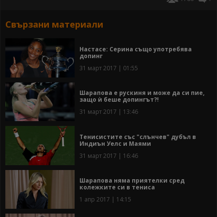
Свързани материали
Настасе: Серина също употребява
допинг
31 март 2017 | 01:55
Шарапова е рускиня и може да си пие,
защо ѝ беше допингът?!
31 март 2017 | 13:46
Тенисистите със "слънчев" дубъл в
Индиън Уелс и Маями
31 март 2017 | 16:46
Шарапова няма приятелки сред
колежките си в тениса
1 апр 2017 | 14:15