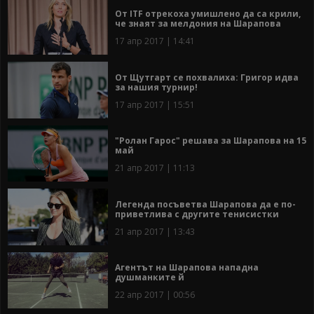
От ITF отрекоха умишлено да са крили,
че знаят за мелдония на Шарапова
17 апр 2017 | 14:41
От Щутгарт се похвалиха: Григор идва
за нашия турнир!
17 апр 2017 | 15:51
"Ролан Гарос" решава за Шарапова на 15
май
21 апр 2017 | 11:13
Легенда посъветва Шарапова да е по-
приветлива с другите тенисистки
21 апр 2017 | 13:43
Агентът на Шарапова нападна
душманките й
22 апр 2017 | 00:56