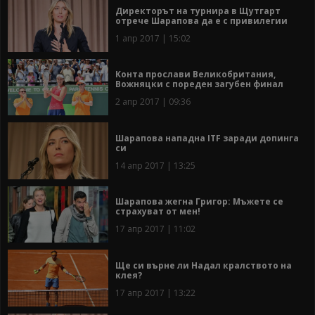
Директорът на турнира в Щутгарт
отрече Шарапова да е с привилегии
1 апр 2017 | 15:02
Конта прослави Великобритания,
Вожняцки с пореден загубен финал
2 апр 2017 | 09:36
Шарапова нападна ITF заради допинга
си
14 апр 2017 | 13:25
Шарапова жегна Григор: Мъжете се
страхуват от мен!
17 апр 2017 | 11:02
Ще си върне ли Надал кралството на
клея?
17 апр 2017 | 13:22