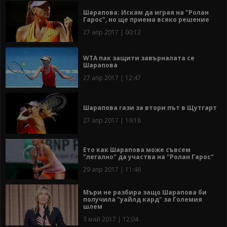
Шарапова: Искам да играя на "Ролан
Гарос", но ще приема всяко решение
27 апр 2017 | 00:12
WTA пак защити завърналата се
Шарапова
27 апр 2017 | 12:47
Шарапова гази за втори път в Щутгарт
27 апр 2017 | 19:16
Ето как Шарапова може съвсем
"легално" да участва на "Ролан Гарос"
29 апр 2017 | 11:46
Мъри не разбира защо Шарапова би
получила "уайлд кард" за Големия
шлем
3 май 2017 | 12:04