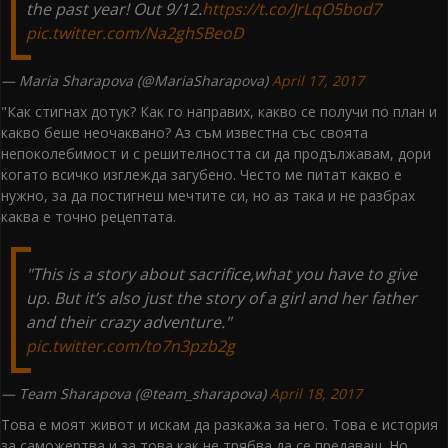
the past year! Out 9/12.
https://t.co/JrLqO5bod7
pic.twitter.com/Na2ghSBeoD
— Maria Sharapova (@MariaSharapova)
April 17, 2017
"Как стигнах дотук? Как го направих, какво се получи по план и
какво беше неочаквано? Аз съм известна със своята
непоколебимост и с решителността си да продължавам, дори
когато всичко изглежда загубено. Често ме питат какво е
нужно, за да постигнеш мечтите си, но аз така и не разбрах
каква е точно рецептата.
"This is a story about sacrifice,what you have to give
up. But it’s also just the story of a girl and her father
and their crazy adventure."
pic.twitter.com/to7n3pzb2g
— Team Sharapova (@team_sharapova)
April 18, 2017
Това е моят живот и искам да разкажа за него. Това е история
за саможертва и за това как не трябва да се предаваш. Но