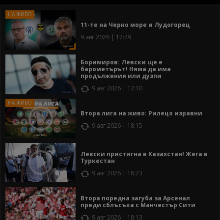
11-те на Черно море и Лудогорец
9 авг 2026 | 17:49
Боримиров: Левски ще е
барометърът! Няма да има
продължения или дузпи
9 авг 2026 | 12:10
Втора лига на живо: Рилецо изравни
9 авг 2026 | 18:15
Левски пристигна в Казахстан! Жега в
Туркестан
9 авг 2026 | 18:23
Втора поредна загуба за Арсенал
преди сблъсъка с Манчестър Сити
9 авг 2026 | 18:13