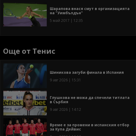
Шарапова внася смут в организацията
на "Уимбълдън"
5 май 2017 | 12:35
Още от Тенис
Шиникова загуби финала в Испания
9 авг 2026 | 15:31
Глушкова не можа да спечели титлата
в Сърбия
9 авг 2026 | 14:12
Време е за промени в испанския отбор
за Купа Дейвис