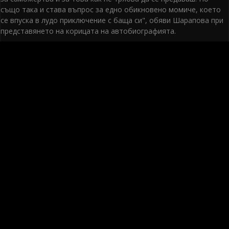
също така и става въпрос за едно обикновено момиче, което
се впуска в лудо приключение с баща си", обяви Шарапова при
представянето на корицата на автобиографията.