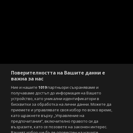
Поверителността на Вашите данни е
важна за нас
Ние и нашите
1019
партньори съхраняваме и
получаваме достъп до информация на Вашето
устройство, като уникални идентификатори в
бисквитки за обработка на лични данни. Можете да
приемете и управлявате своя избор по всяко време,
като щракнете върху „Управление на
предпочитания“, включително правото си да
възразите, като се позовете на законен интерес.
Вашият избор ще бъде оповестен на нашите