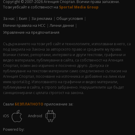
Copyright © 2007-2026 Агенция Спортал. Всички права запазени.
Този уебсайт е собственост на
Sportal Media Group
За нас
Екип
За рекламa
Общи условия
Етични правила на НСС
Лични данни
Управление на предпочитания
Съдържанието на този уеб сайт и технологиите, използвани в него, са
под закрила на Закона за авторското право и сродните му права.
Всички статии, репортажи, интервюта и други текстови, графични и
видео материали, публикувани в сайта, са собственост на Агенция
Спортал, освен ако изрично е посочено друго. Допуска се
публикуване на текстови материали само след писмено съгласие на
Агенция Спортал, посочване на източника и добавяне на линк към
www.sportal.bg. Използването на графични и видео материали,
публикувани в сайта, е строго забранено. Нарушителите ще бъдат
санкционирани с цялата строгост на закона.
Свали
БЕЗПЛАТНОТО
приложение за:
iOS
Android
Powered by: