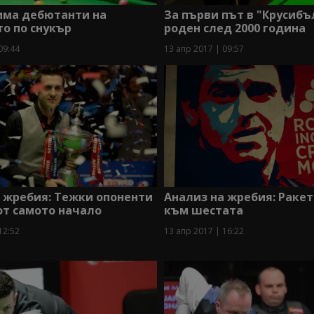
има дебютанти на
За първи път в "Крусибъ
о по снукър
роден след 2000 година
09:44
13 апр 2017 | 09:57
 жребия: Тежки опоненти
Анализ на жребия: Ракет
от самото начало
към шестата
12:52
13 апр 2017 | 16:22