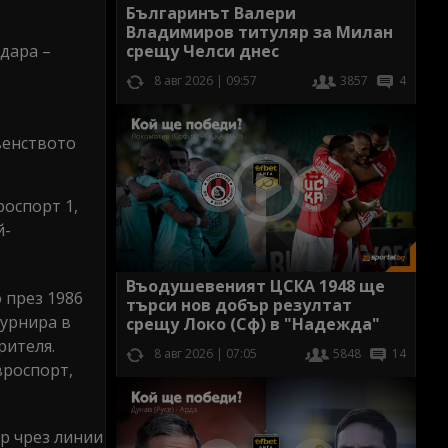
Българинът Валери
Владимиров титуляр за Милан
срещу Челси днес
дара –
8 авг 2026 | 09:57
3857
4
венството
роспорт 1,
й-
Въодушевеният ЦСКА 1948 ще
 през 1986
търси нов добър резултат
турнира в
срещу Локо (Сф) в "Надежда"
рителя.
8 авг 2026 | 07:05
5848
14
вроспорт,
ар чрез линии