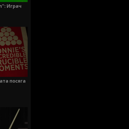
л": Играч
ата посяга