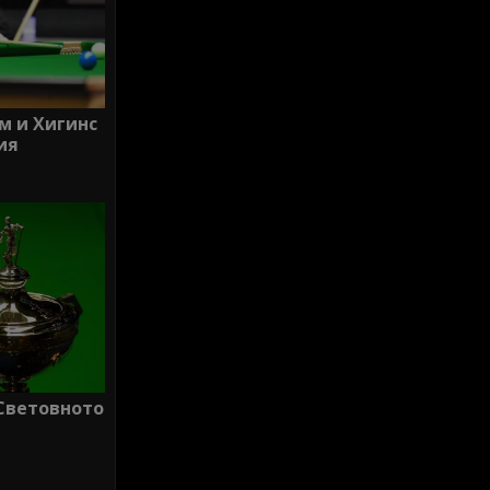
м и Хигинс
ия
 Световното