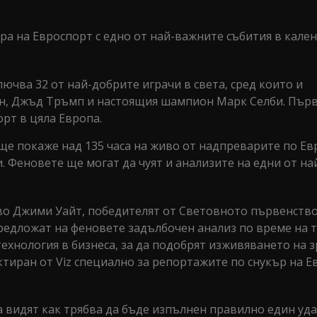
ра на Евроспорт с едно от най-важните събития в кален
ючва 32 от най-добрите играчи в света, сред които и
н, Джъд Тръмп и настоящия шампион Марк Селби. Пър
рт в цяла Европа.
ще покаже над 135 часа на живо от надпреварите по Ев
и. Феновете ще могат да чуят и анализите на едни от на
о Джими Уайт, победителят от Световното първенство
редложат на феновете задълбочен анализ по време на 
хнология в бизнеса, за да подобрят изживяването на з
ктиран от Viz специално за репортажите по снукър на Е
да видят как трябва да бъде изпълнен правилно един уд