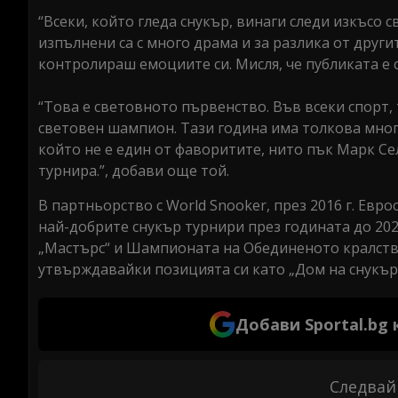
“Всеки, който гледа снукър, винаги следи изкъсо 
изпълнени са с много драма и за разлика от друг
контролираш емоциите си. Мисля, че публиката е с
“Това е световното първенство. Във всеки спорт,
световен шампион. Тази година има толкова много
който не е един от фаворитите, нито пък Марк Се
турнира.”, добави още той.
В партньорство с World Snooker, през 2016 г. Ев
най-добрите снукър турнири през годината до 2026
„Мастърс“ и Шампионата на Обединеното кралство
утвърждавайки позицията си като „Дом на снукъра
Добави Sportal.bg
Следвай