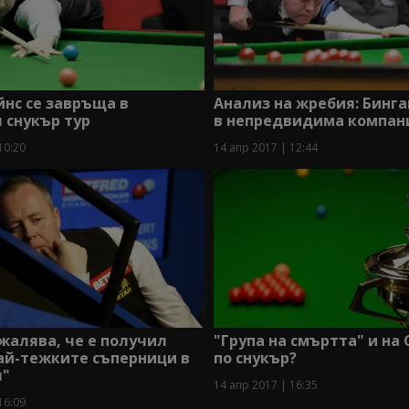
нс се завръща в
Анализ на жребия: Бинга
 снукър тур
в непредвидима компан
10:20
14 апр 2017 | 12:44
жалява, че е получил
"Група на смъртта" и на
ай-тежките съперници в
по снукър?
л"
14 апр 2017 | 16:35
16:09