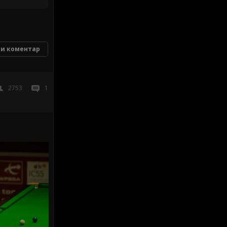
и коментар
2753
1