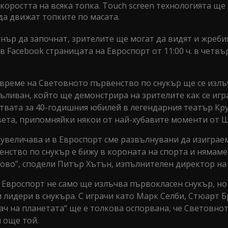
коростта на всяка топка. Touch screen технологията ще
да движат топките по масата.
нър да започнат, зрителите ще могат да видят и жреби
 Facebook страницата на Евроспорт от 11:00 ч. в четвъ
време на Световното първенство по снукър ще се излъ
ъливан, който ще демонстрира на зрителите как се игр
ствата за 40-годишния юбилей в легендарния театър Кр
света, припомняйки някои от най-хубавите моменти от 
е увеличава и в Евроспорт сме развълнувани да изигра
енство по снукър е бижу в короната на спорта и нямам
ново”, сподели Питър Хътън, изпълнителен директор на
, Евроспорт не само ще излъчва първокласен снукър, но
 лидери в снукъра. С играчи като Марк Селби, Стюарт 
ач на планетата“ ще е толкова оспорвана, че Световно
и още той.