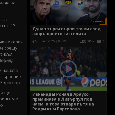
 даде на
я за
ртък, 13
Дунав търси първи точки след
завръщането си в елита
8 авг 2026 | 07:29
3047
4
чва и серия
ае срещу
усибъл,
Шефилд.
ем нашата
е търпение
 Евроспорт.
 и ще
Изненада! Роналд Араухо
Брингъм и
преминава в Ливърпул под
наем, а това отваря пътя на
то
Родри към Барселона