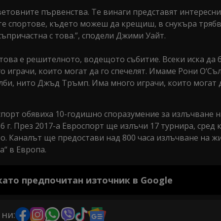
световните първенства. Те винаги представят интересни
ите спортове, където можеш да крещиш, в снукъра трябв
ъпричастна с това.”, сподели Джими Уайт.
 това е решителното, водещото събитие. Всеки иска да 
 играчи, които могат да го спечелят. Имаме Рони О‘Съ
лби, нито Джъд Тръмп. Има много играчи, които могат 
роспорт обявиха 10-годишно споразумение за излъчване 
 г. През 2017-а Евроспорт ще излъчи 17 турнира, сред 
. Каналът ще предостави над 800 часа излъчване на ж
“ в Европа.
 като предпочитан източник в Google
 ни: