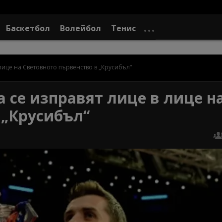
Баскетбол
Волейбол
Тенис
лице на Световното първенство в „Крусибъл“
 се изправят лице в лице н
 „Крусибъл“