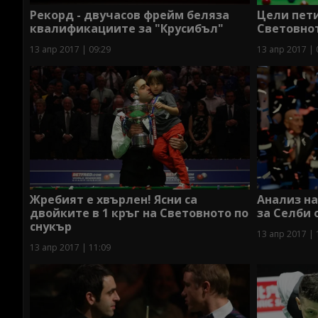
Рекорд - двучасов фрейм беляза
Цели пет
квалификациите за "Крусибъл"
Световнот
13 апр 2017 | 09:29
13 апр 2017 | 
Жребият е хвърлен! Ясни са
Анализ на
двойките в 1 кръг на Световното по
за Селби 
снукър
13 апр 2017 | 
13 апр 2017 | 11:09