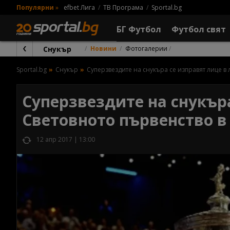
Популярни
»
efbet Лига
ТВ Програма
Sportal.bg
БГ Футбол
Футбол свят
Снукър
Новини
Фотогалерии
Sportal.bg
Снукър
Суперзвездите на снукъра се изправят лице в 
Суперзвездите на снукъра
Световното първенство в
12 апр 2017 | 13:00