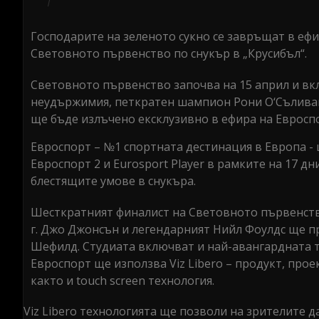
Господарите на зеленото сукно се завръщат в ефи
Световното първенство по снукър в „Крусибъл“.
Световното първенство започва на 15 април и вкл
неудържимия, петкратен шампион Рони О‘Сълива
ще бъде излъчено ексклузивно в ефира на Евроспо
Евроспорт – №1 спортната дестинация в Европа - 
Евроспорт 2 и Eurosport Player в рамките на 17 дн
блестящите умове в снукъра.
Шесткратният финалист на Световното първенств
г. Джо Джонсън и легендарният Нийл Фоулдс ще п
Шефилд. Студиата включват и най-авангардната те
Евроспорт ще използва Viz Libero – продукт, прое
както и touch screen технология.
Viz Libero технологията ще позволи на зрителите 