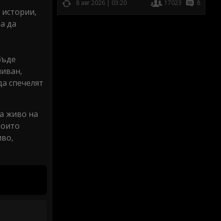
8 авг 2026 | 03:20
17023
8
 истории,
а да
бъде
ливан,
да спечелят
на живо на
които
иво,