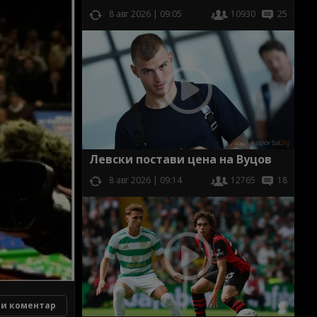
8 авг 2026 | 09:05
10930
25
Левски постави цена на Вуцов
8 авг 2026 | 09:14
12765
18
и коментар