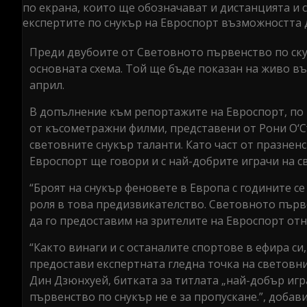
по екрана, които ще обозначават и дистанцията и с
експертите по снукър на Евроспорт възможността 
Преди двубоите от Световното първенство по ску
основната схема. Той ще бъде показан на живо във
април.
В допълнение към репортажите на Евроспорт, по 
от късометражни филми, представени от Рони О‘С
световните снукър таланти. Като част от празнен
Евроспорт ще говори и с най-добрите играчи на 
“Броят на снукър феновете в Европа с годините с
роля в това предизвикателство. Световното първ
да го предоставим на зрителите на Евроспорт от
“Както винаги и с останалите спортове в ефира си
предостави експертната гледна точка на световни
Дин Дзюнхуей, битката за титлата „най-добър игр
първенство по снукър не е за пропускане.”, добав