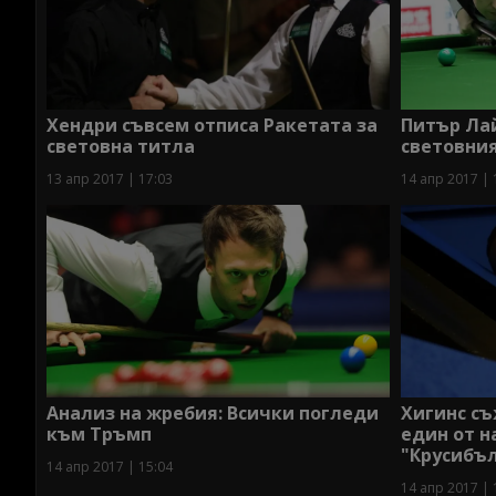
Хендри съвсем отписа Ракетата за
Питър Лай
световна титла
световния
13 апр 2017 | 17:03
14 апр 2017 | 
Анализ на жребия: Всички погледи
Хигинс съ
към Тръмп
един от н
"Крусибъ
14 апр 2017 | 15:04
14 апр 2017 | 