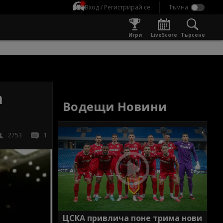
Вход / Регистрирай се
Игри
LiveScore
Търсене
а
Водещи Новини
2753
1
ЦСКА привлича поне трима нови