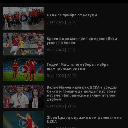
ЦСКА се прибра от Батуми
7 авг 2026 | 02:10
Краев с цял мач при нов европейски
успех на Апоел
6 авг 2026 | 23:30
Годой: Мисля, че отборът набра
шампионски ритъм
6 авг 2026 | 22:00
Вальо Илиев каза как ЦСКА е убедил
Сенси и Гбамин да дойдат в клуба и
отсече: Направихме изключителен
двубой
6 авг 2026 | 21:59
Жоел Цварц с призив към феновете на
ЦСКА