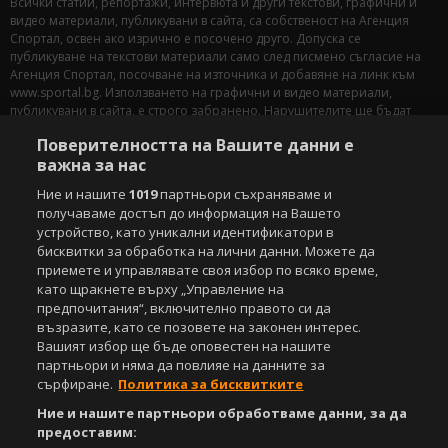
Всички статии, репортажи, интервюта и други текстови, графични и
видео материали, публикувани в сайта, са собственост на Агенция
Спортал, освен ако изрично е посочено друго. Допуска се
публикуване на текстови материали само след писмено съгласие на
Агенция Спортал, посочване на източника и добавяне на линк към
www.sportal.bg. Използването на графични и видео материали,
публикувани в сайта, е строго забранено. Нарушителите ще бъдат
санкционирани с цялата строгост на закона.
Поверителността на Вашите данни е
важна за нас
Свали
БЕЗПЛАТНОТО
приложение за:
Ние и нашите
1019
партньори съхраняваме и
iOS
Android
получаваме достъп до информация на Вашето
устройство, като уникални идентификатори в
Powered by:
бисквитки за обработка на лични данни. Можете да
приемете и управлявате своя избор по всяко време,
като щракнете върху „Управление на
предпочитания“, включително правото си да
възразите, като се позовете на законен интерес.
Вашият избор ще бъде оповестен на нашите
партньори и няма да повлияе на данните за
сърфиране.
Политика за бисквитките
Ние и нашите партньори обработваме данни, за да
предоставим: