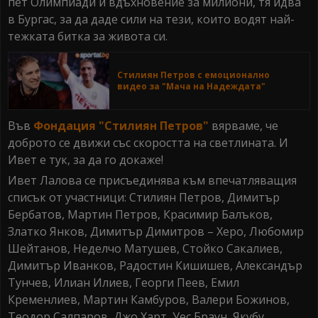
пет Олимпиади и вдъхновение за милиони, тя идва
в Бургас, за да даде сили на тези, които водят най-
тежката битка за живота си.
Стилиян Петров с емоционално
видео за "Мача на Надеждата"
Във
Фондация "Стилиян Петров"
вярваме, че
доброто се движи със скоростта на светлината. И
Ивет е тук, за да го докаже!
Ивет Лалова се присъединява към впечатляващия
списък от участници: Стилиян Петров, Димитър
Бербатов, Мартин Петров, Красимир Балъков,
Златко Янков, Димитър Димитров – Херо, Любомир
Шейтанов, Неделчо Матушев, Стойко Сакалиев,
Димитър Иванков, Радостин Кишишев, Александър
Тунчев, Илиан Илиев, Георги Пеев, Емил
Кременлиев, Мартин Камбуров, Валери Божинов,
Теодор Салпаров, Джо Харт, Уес Браун, Якубу