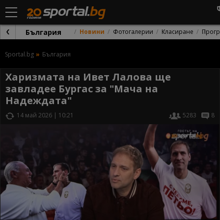
България
Новини
Фотогалерии
Класиране
Прог
Sportal.bg
България
Харизмата на Ивет Лалова ще
завладее Бургас за "Мача на
Надеждата"
14 май 2026 | 10:21
5283
8