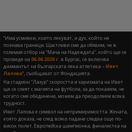
"Има усмивки, които лекуват, и дух, който не
познава граници. Щастливи сме да обявим, че в
големия отбор на "Мача на Надеждата", който ще се
проведе на
06.06.2026 г.
в Бургас, се включва
диамантът на българската лека атлетика –
Ивет
Лалова
", съобщават от Фондацията.
На стадион "Лазур" скоростта и харизмата на Ивет
ще се слеят с магията на футбола, за да покажем, че
когато сме обединени, можем да преодолеем всяка
трудност.
Ивет Лалова е символ на непримиримостта. Жената,
която доказа, че след всяко падане следва още по-
висок полет. Европейска шампионка, финалистка на