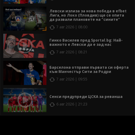
Левски излиза за нова победа в efbet
Лига, но Локо (Пловдив) ще се опита
да развали плановете на "сините"
7 авг 2026 | 08:00
Гинко Василев пред Sportal.bg: Най-
важното е Левски да е зад нас
7 авг 2026 | 08:21
Барселона отправи първата си оферта
към Манчестър Сити за Родри
7 авг 2026 | 09:55
Сенси предупреди ЦСКА за реванша
6 авг 2026 | 21:23