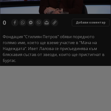
0
seconds
0
Добави коментар
of
0
seconds
Фондация "Стилиян Петров" обяви поредното
голямо име, което ще вземе участие в "Мача на
Надеждата". Ивет Лалова се присъединява към
бляскавия състав от звезди, които ще пристигнат в
Бургас.