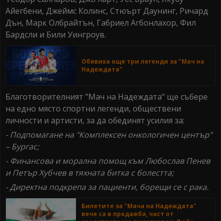
Айегбени, Джеймс Колинс, Стюърт Даунинг, Ричард
Дън, Марк Олбрайтън, Габриел Агбонлахор, Фил
Бардсли и Били Уингроув.
Обявиха още три легенди за "Мач на
Надеждата"
Благотворителният "Мач на Надеждата" ще събере
на едно място спортни легенди, обществени
личности и артисти, за да обединят усилия за:
- Подпомагане на "Комплексен онкологичен център"
– Бургас;
- Финансова и морална помощ към Любослав Пенев
и Петър Хубчев в тяхната битка с болестта;
- Директна подкрепа за пациенти, борещи се с рака.
Билетите за "Мача на Надеждата"
вече са в продажба, част от