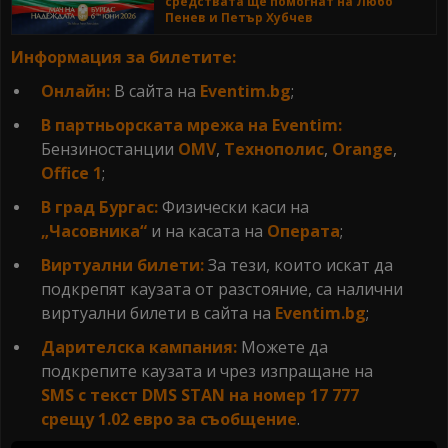
средствата ще помогнат на Любо
Пенев и Петър Хубчев
Информация за билетите:
Онлайн:
В сайта на
Eventim.bg
;
В партньорската мрежа на Eventim:
Бензиностанции
OMV
,
Технополис
,
Orange
,
Office 1
;
В град Бургас:
Физически каси на
„Часовника“
и на касата на
Операта
;
Виртуални билети:
За тези, които искат да
подкрепят каузата от разстояние, са налични
виртуални билети в сайта на
Eventim.bg
;
Дарителска кампания:
Можете да
подкрепите каузата и чрез изпращане на
SMS с текст DMS STAN на номер 17 777
срещу 1.02 евро за съобщение
.