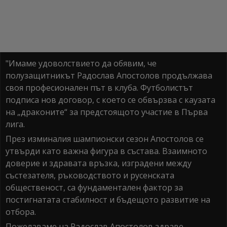
"Имаме удоволствието да обявим, че
полузащитникът Радослав Апостолов продължава
своя професионален път в клуба. Футболистът
подписа нов договор, с което се обвързва с каузата
на „драконите“ за предстоящото участие в Първа
лига.
През изминалия шампионски сезон Апостолов се
утвърди като важна фигура в състава. Взаимното
доверие и здравата връзка, изградени между
състезателя, ръководството и русенската
общественост, са фундаментален фактор за
постигнатата стабилност и бъдещото развитие на
отбора.
Пожелаваме на Радослав Апостолов здраве,