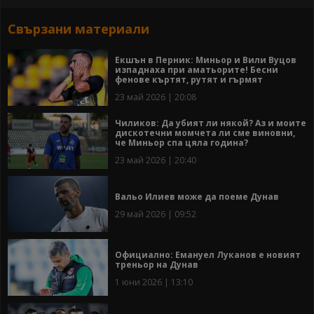
Свързани материали
Екшън в Перник: Миньор и Вили Вуцов
изпаднаха при аматьорите! Бесни
фенове къртят, рутят и гърмят
23 май 2026 | 20:08
Чиликов: Да убият ли някой? Аз и моите
дискотечни момчета ли сме виновни,
че Миньор спа цяла година?
23 май 2026 | 20:40
Вальо Илиев може да поеме Дунав
29 май 2026 | 09:52
Официално: Емануел Луканов е новият
треньор на Дунав
1 юни 2026 | 13:10