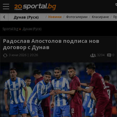
Дунав (Русе)
Новини
Фотогалерии
Класиране
П
Sportal.bg
Дунав (Русе)
Радослав Апостолов подписа нов
договор с Дунав
3 юни 2026 | 20:26
3204
0