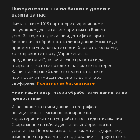
Този уебсайт е собственост на
Sportal Media Group
Поверителността на Вашите данни е
За нас
Екип
За рекламa
Общи условия
важна за нас
Етични правила на НСС
Лични данни
Ние и нашите
1019
партньори съхраняваме и
Управление на предпочитания
получаваме достъп до информация на Вашето
устройство, като уникални идентификатори в
Съдържанието на този уеб сайт и технологиите, използвани в него, са
бисквитки за обработка на лични данни. Можете да
под закрила на Закона за авторското право и сродните му права.
приемете и управлявате своя избор по всяко време,
Всички статии, репортажи, интервюта и други текстови, графични и
като щракнете върху „Управление на
видео материали, публикувани в сайта, са собственост на Агенция
предпочитания“, включително правото си да
Спортал, освен ако изрично е посочено друго. Допуска се
възразите, като се позовете на законен интерес.
публикуване на текстови материали само след писмено съгласие на
Вашият избор ще бъде оповестен на нашите
Агенция Спортал, посочване на източника и добавяне на линк към
партньори и няма да повлияе на данните за
www.sportal.bg. Използването на графични и видео материали,
сърфиране.
Политика за бисквитките
публикувани в сайта, е строго забранено. Нарушителите ще бъдат
санкционирани с цялата строгост на закона.
Ние и нашите партньори обработваме данни, за да
предоставим:
Свали
БЕЗПЛАТНОТО
приложение за:
Използване на точни данни за географско
позициониране. Активно сканиране на
iOS
Android
характеристиките на устройството за идентификация.
Съхраняване на и/или достъп до информация на
Powered by:
устройство. Персонализирана реклама и съдържание,
измерване на рекламата и съдържанието, проучване на