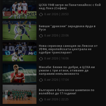
ЦСКА 1948 загря за Панатинайкос с бой
над Локо (София)
8 авг 2026 | 20:53
Бивши "дракони" зарадваха Арда в
Русе
8 авг 2026 | 23:06
Нова сериозна санкция за Левски от
УЕФА, европейската централа не
одобри транспарант
8 авг 2026 | 16:06
Макаби: Бяхме по-добри, а ЦСКА ни
ужили с три атаки, отиваме да
направим невъзможното
8 авг 2026 | 17:04
България е балкански шампион по
волейбол до 17 години!
8 авг 2026 | 22:25