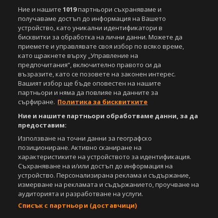
Съдържанието на този уеб сайт и технологиите, използвани в него, са
Ние и нашите
1019
партньори съхраняваме и
под закрила на Закона за авторското право и сродните му права.
получаваме достъп до информация на Вашето
Всички статии, репортажи, интервюта и други текстови, графични и
устройство, като уникални идентификатори в
видео материали, публикувани в сайта, са собственост на Агенция
бисквитки за обработка на лични данни. Можете да
Спортал, освен ако изрично е посочено друго. Допуска се
приемете и управлявате своя избор по всяко време,
публикуване на текстови материали само след писмено съгласие на
като щракнете върху „Управление на
Агенция Спортал, посочване на източника и добавяне на линк към
предпочитания“, включително правото си да
www.sportal.bg. Използването на графични и видео материали,
възразите, като се позовете на законен интерес.
публикувани в сайта, е строго забранено. Нарушителите ще бъдат
Вашият избор ще бъде оповестен на нашите
санкционирани с цялата строгост на закона.
партньори и няма да повлияе на данните за
сърфиране.
Политика за бисквитките
Свали
БЕЗПЛАТНОТО
приложение за:
Ние и нашите партньори обработваме данни, за да
iOS
Android
предоставим:
Използване на точни данни за географско
Powered by:
позициониране. Активно сканиране на
характеристиките на устройството за идентификация.
Съхраняване на и/или достъп до информация на
устройство. Персонализирана реклама и съдържание,
измерване на рекламата и съдържанието, проучване на
аудиторията и разработване на услуги.
Списък с партньори (доставчици)