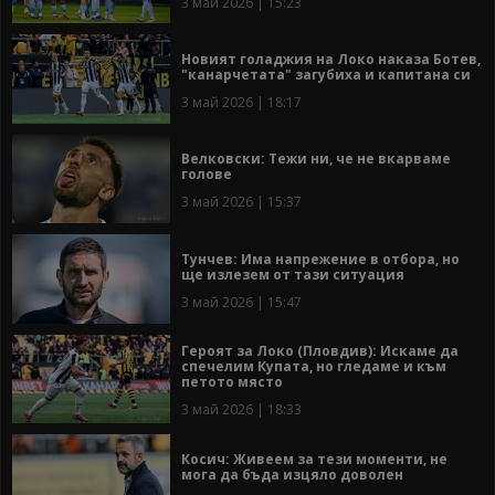
3 май 2026 | 15:23
Новият голаджия на Локо наказа Ботев,
"канарчетата" загубиха и капитана си
3 май 2026 | 18:17
Велковски: Тежи ни, че не вкарваме
голове
3 май 2026 | 15:37
Тунчев: Има напрежение в отбора, но
ще излезем от тази ситуация
3 май 2026 | 15:47
Героят за Локо (Пловдив): Искаме да
спечелим Купата, но гледаме и към
петото място
3 май 2026 | 18:33
Косич: Живеем за тези моменти, не
мога да бъда изцяло доволен