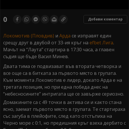
0
seconds
0
Добави коментар
of
0
seconds
Локомотив (Пловдив)
и
Арда
се изправят един
срещу друг в двубой от 33-ия кръг на
efbet Лига
.
Мачът на “Лаута” стартира в 17:30 часа, а главен
съдия ще бъде Васил Минев.
Двата тима се подвизават във втората четворка и
все още са в битката за първото място в групата.
Към момента Локомотив е лидер, докато Арда е на
третата позиция, но при една победа днес на
“небесносините” интригата ще се завърже сериозно.
Домакините са с 49 точки в актива си и както стана
ясно, заемат първото място в групата. Те стартираха
със загуба в плейофите, след като отстъпиха на
Черно море с 0:1, но предишния кръг взеха дербито с