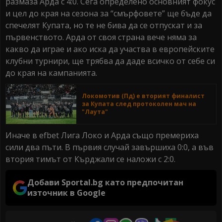
размаза Арда с 4:0. Сега определено основният фокус
и цел до края на сезона за “смърфовете” ще бъде да
спечелят Купата, но те не бива да се отпускат и за
първенството. Арда от своя страна вече няма за
какво да играе и ако иска да участва в европейските
клубни турнири, ще трябва да даде всичко от себе си
до края на кампанията.
Локомотив (Пд) е вторият финалист
за Купата след протоколен мач на
"Лаута"
Иначе в efbet Лига Локо и Арда също премериха
сили два пъти. В първия случай завършиха 0:0, а във
втория тимът от Кърджали се наложи с 2:0.
Добави Sportal.bg като предпочитан
източник в Google