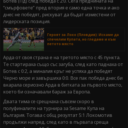
Ботев (Пд) след победа с 2:0. Сега преднината на
“смърфовете” пред втория е само една точка и ако
днес не победят, рискуват да бъдат изместени от
лидерската позиция.
Героят за Локо (Пловдив): Искаме да
спечелим Купата, но гледаме и към
петото място
Арда от своя страна е на третото място с 45 пункта.
Те стартираха също със загуба, след като паднаха от
Ботев с 0:2, а миналия кръг не успяха да победят
Черно море и завършиха 0:0. Все пак победа днес би
вкарала сериозно Арда в битката за първото място,
което би означавали бараж за Европа.
Двата тима се срещнаха съвсем скоро в
полуфиналите на турнира за Sesame Купа на
България. Тогава с общ резултат 5:1 Локомотив
продължи напред, след като в първата среща