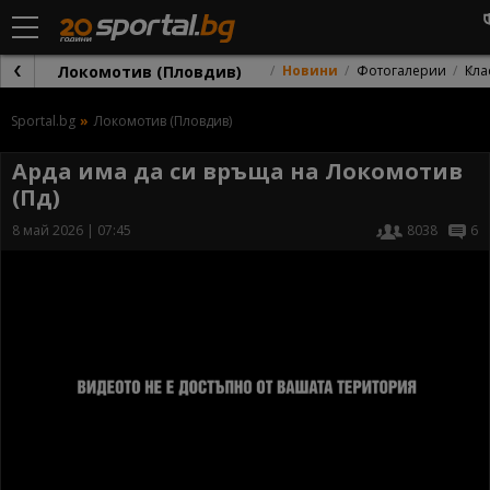
Локомотив (Пловдив)
Новини
Фотогалерии
Кла
Sportal.bg
Локомотив (Пловдив)
Арда има да си връща на Локомотив
(Пд)
8 май 2026 | 07:45
8038
6