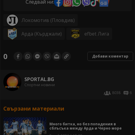
Следвай ни:
Локомотив (Пловдив)
Арда (Кърджали)
efbet Лига
0
Добави коментар
SPORTAL.BG
Спортни новини
8038
6
Свързани материали
Много битка, но без попадения в
сблъсъка между Арда и Черно море