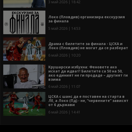
3 май 2026 | 18:42
Локо (Пловдив) организира екскурзия
за финала
5 май 2026 | 14:53
Драма с билетите за финала - ЦСКА и
Локо (Пловдив) не могат да се разберат
6 май 2026 | 10:20
Крушарски избухна: Феновете ако
искат да идват! Билетите са 50 на 50,
ако единият не ги продаде – другият ги
взима
6 май 2026 | 11:07
ЦСКА с шанс да е поставен на старта в
ЛЕ, а Локо (Пд) - не, “червените” зависят
от 6 държави
6 май 2026 | 14:41