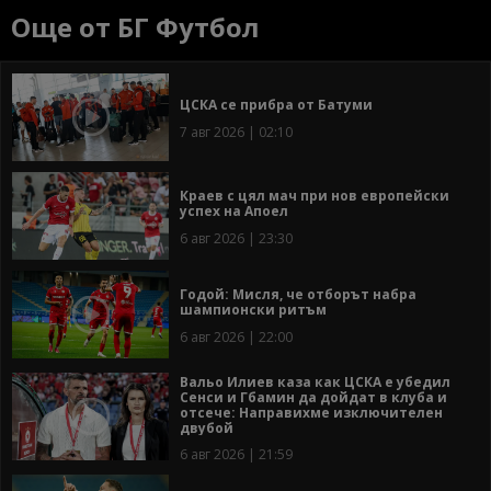
Още от БГ Футбол
ЦСКА се прибра от Батуми
7 авг 2026 | 02:10
Краев с цял мач при нов европейски
успех на Апоел
6 авг 2026 | 23:30
Годой: Мисля, че отборът набра
шампионски ритъм
6 авг 2026 | 22:00
Вальо Илиев каза как ЦСКА е убедил
Сенси и Гбамин да дойдат в клуба и
отсече: Направихме изключителен
двубой
6 авг 2026 | 21:59