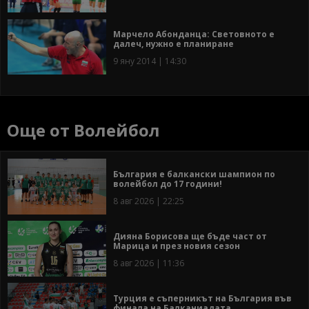
Марчело Абонданца: Световното е
далеч, нужно е планиране
9 яну 2014 | 14:30
Още от Волейбол
България е балкански шампион по
волейбол до 17 години!
8 авг 2026 | 22:25
Дияна Борисова ще бъде част от
Марица и през новия сезон
8 авг 2026 | 11:36
Турция е съперникът на България във
финала на Балканиадата