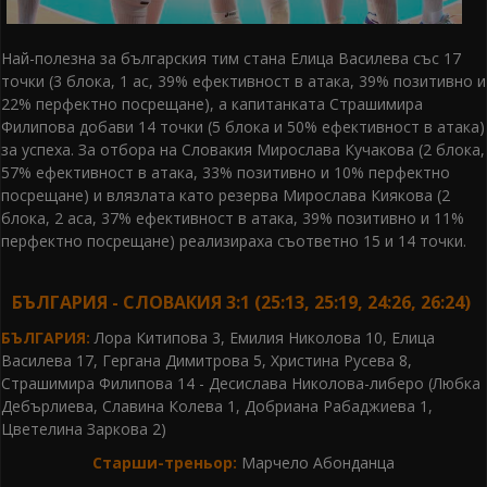
Най-полезна за българския тим стана Елица Василева със 17
точки (3 блока, 1 ас, 39% ефективност в атака, 39% позитивно и
22% перфектно посрещане), а капитанката Страшимира
Филипова добави 14 точки (5 блока и 50% ефективност в атака)
за успеха. За отбора на Словакия Мирослава Кучакова (2 блока,
57% ефективност в атака, 33% позитивно и 10% перфектно
посрещане) и влязлата като резерва Мирослава Киякова (2
блока, 2 аса, 37% ефективност в атака, 39% позитивно и 11%
перфектно посрещане) реализираха съответно 15 и 14 точки.
БЪЛГАРИЯ - СЛОВАКИЯ 3:1 (25:13, 25:19, 24:26, 26:24)
БЪЛГАРИЯ:
Лора Китипова 3, Емилия Николова 10, Елица
Василева 17, Гергана Димитрова 5, Христина Русева 8,
Страшимира Филипова 14 - Десислава Николова-либеро (Любка
Дебърлиева, Славина Колева 1, Добриана Рабаджиева 1,
Цветелина Заркова 2)
Старши-треньор:
Марчело Абонданца