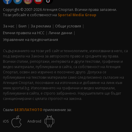
Copyright © 2007-2026 Агенция Спортал. Всички права запазени.
Този уебсайт е собственост на
Sportal Media Group
За нас
Екип
За рекламa
Общи условия
Етични правила на НСС
Лични данни
Управление на предпочитания
Съдържанието на този уеб сайт и технологиите, използвани в него, са
под закрила на Закона за авторското право и сродните му права.
Всички статии, репортажи, интервюта и други текстови, графични и
видео материали, публикувани в сайта, са собственост на Агенция
Спортал, освен ако изрично е посочено друго. Допуска се
публикуване на текстови материали само след писмено съгласие на
Агенция Спортал, посочване на източника и добавяне на линк към
www.sportal.bg. Използването на графични и видео материали,
публикувани в сайта, е строго забранено. Нарушителите ще бъдат
санкционирани с цялата строгост на закона.
Свали
БЕЗПЛАТНОТО
приложение за:
iOS
Android