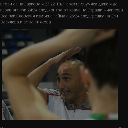
втори ас на Заркова и 23:22. Българките съумяха даже и да
изравнят при 24:24 след контра от краче на Страши Филипова.
Все пак Словакия измъкна гейма с 26:24 след грешка на Ели
Василева и ас на Киякова.