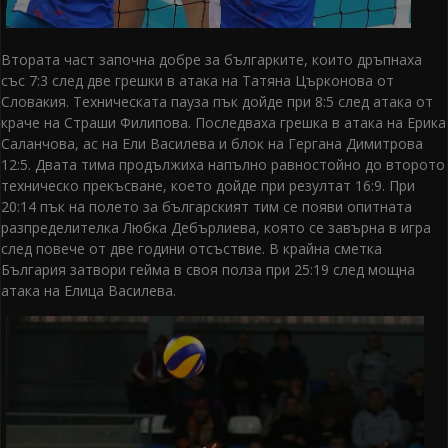
Втората част започна добре за българките, които дръпнаха
със 7:3 след две грешки в атака на Татяна Църконова от
Словакия. Техническата пауза пък дойде при 8:5 след атака от
краче на Страши Филипова. Последваха грешка в атака на Ерика
Саланчова, ас на Ели Василева и блок на Гергана Димитрова
12:5. Двата тима продължиха напълно равностойно до второто
техническо прекъсване, което дойде при резултат 16:9. При
20:14 пък на полето за българският тим се появи опитната
разпределителка Любка Дебърлиева, която се завърна в игра
след повече от две години отсъствие. В крайна сметка
България затвори гейма в своя полза при 25:19 след мощна
атака на Елица Василева.