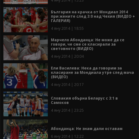
4 яну 2014 | 15:23
България на крачка от Мондиал 2014
при жените след 3:0 над Чехия (ВИДЕО +
ГАЛЕРИЯ)
4 яну 2014 | 18:55
Марчело Абонданца: Не може да се
говори, че сме се класирали за
световното (ВИДЕО)
4 яну 2014 | 20:04
Ели Василева: Нека да говорим за
класиране за Мондиала утре след мача
(ВИДЕО)
4 яну 2014 | 20:17
Словакия обърна Беларус с 3:1 в
Самоков
4 яну 2014 | 23:25
Абонданца: Не знам дали оставам
6 яну 2014 | 12:22