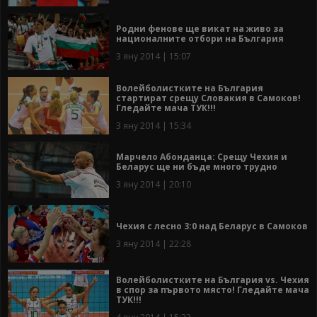
Родни фенове ще викат на живо за
националните отбори на България
3 яну 2014 | 15:07
Волейболистките на България
стартират срещу Словакия в Самоков!
Гледайте мача ТУК!!!
3 яну 2014 | 15:34
Марчело Абонданца: Срещу Чехия и
Беларус ще ни бъде много трудно
3 яну 2014 | 20:10
Чехия с лесно 3:0 над Беларус в Самоков
3 яну 2014 | 22:28
Волейболистките на България vs. Чехия
в спор за първото място! Гледайте мача
ТУК!!!