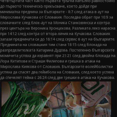
Четвтъртата част както първата тръгна напълно равностойно
до първото техническо прекъсване, което дойде при
минимална преднина за българките - 8:7 след атака в аут на
Мирослава Кучакова от Словакия. Последва обрат при 10:9 за
словачките след блок-аут на Моника Станковянска и контра
през центъра на Вероника Хронцекова. Разликата леко нарасна
при 14:12 след контра от втора линия на Кучакова. Словакия
запази преднината си до 16:14 след сервис в аут на българките.
Преднината на словашкия тим стана 18:15 след блокада на
разпределителката Катарина Дудова. Постепенно българските
момичета успяха да изравнят при 21:21 след двойна блокада на
Лора Китипова и Страши Филипова и грешка в атака на
Мирослава Киякова от Словакия. Българските волейболистки
успяха да спасят два геймбола на Словакия, след което успяха
да спечелят гейма с 26:24 след две грешки в атака на Кучакова.