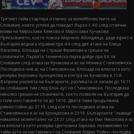
Третият гейм стартира отлично за волейболистките на
Словакия, които успяха да поведат бързо с 4:0 след отлични
изяви на Мирослава Киякова и Мирослава Кучакова.
Прекъсването, което поиска Марчело Абонданца, даде ефект и
България веднага изравни при 4:4 след две атаки на Елица
Василева, блокада на Страши Филипова и грешка на
словачките. Първата техническа пауза дойде при 8:6 за
Словакия след атака на Кучакова и ас на Моника Станковянска.
Последваха нов ас на Станковянска, блокада на влязлата като
резерва Вероника Хронцекова и контра на Кучакова и 11:6.
Въпреки усилията на българките, разликата се запази до 16:11
за словашкия тим след блок-аут на Станковянска. Последваха
няколко грешки на словачките, което позволи на България да
стопи изоставането си до 14:16. Двата тима продължиха
равностойно до 21:19, след което последваха атака на
Станковянска и ас на Хронцекова и 23:19. Българските "лъвици"
намалиха моментално на 23:21 след атака на Еми Николова и ас
на влязлата като резерва Цветелина Заркова. Независимо от
тайм-аута за наставникът на Словакия Марек Ройко, последва