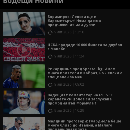
Водещи Новини
Боримиров: Левски ще е
барометърът! Няма да има
продължения или дузпи
9 авг 2026 | 12:10
ЦСКА продаде 10 000 билета за двубоя
с Макаби
9 авг 2026 | 11:24
Рикардиньо пред Sportal.bg: Имам
много приятели в Кайрат, но Левски е
специален за мен!
9 авг 2026 | 09:02
Водещият коментатор на F1 TV: С
карането си Цолов си заслужава
промоция във Формула 1
9 авг 2026 | 10:29
Малдини проговори: Гуардиола беше
много близо до Италия, а Малаго
промени правилата