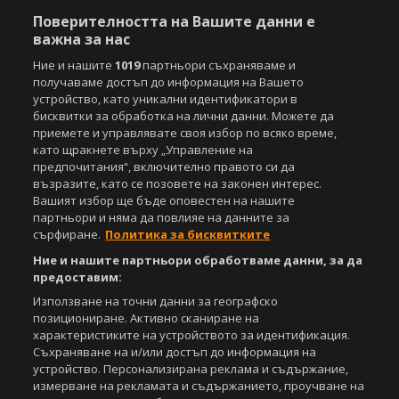
Поверителността на Вашите данни е
важна за нас
Ние и нашите
1019
партньори съхраняваме и
получаваме достъп до информация на Вашето
устройство, като уникални идентификатори в
бисквитки за обработка на лични данни. Можете да
приемете и управлявате своя избор по всяко време,
като щракнете върху „Управление на
предпочитания“, включително правото си да
възразите, като се позовете на законен интерес.
Вашият избор ще бъде оповестен на нашите
партньори и няма да повлияе на данните за
сърфиране.
Политика за бисквитките
Ние и нашите партньори обработваме данни, за да
предоставим:
Използване на точни данни за географско
позициониране. Активно сканиране на
характеристиките на устройството за идентификация.
Съхраняване на и/или достъп до информация на
устройство. Персонализирана реклама и съдържание,
измерване на рекламата и съдържанието, проучване на