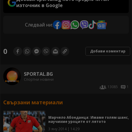
източник в Google
Следвай ни:
0
Добави коментар
SPORTAL.BG
Спортни новини
13085
1
Свързани материали
Марчело Абонданца: Имаме голям шанс,
научихме уроците от лятото
3 яну 2014 | 14:29