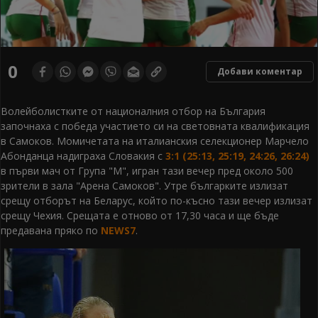
0
Добави коментар
Волейболистките от националния отбор на България
започнаха с победа участието си на световната квалификация
в Самоков. Момичетата на италианския селекционер Марчело
Абонданца надиграха Словакия с
3:1 (25:13, 25:19, 24:26, 26:24)
в първи мач от Група "М", игран тази вечер пред около 500
зрители в зала "Арена Самоков". Утре българките излизат
срещу отборът на Беларус, който по-късно тази вечер излизат
срещу Чехия. Срещата е отново от 17,30 часа и ще бъде
предавана пряко по
NEWS7
.