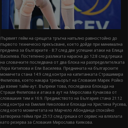
Първият гейм на срещата тръгна напълно равностойно до
първото техническо прекъсване, което дойде при минимална
преднина за българките - 8:7 след две успешни атаки на Елица
Василева. Постепенно разликата нарасна до 12:8 след грешка
на словачките последвана от два блока на разпределителката
Лора Китипова и Ели Василева. Преднината на българските
момичета стана 14:9 след контра на капитанката Страшимира
Филипова, което накара треньорът на Словакия Марек Ройко
да вземе тайм-аут. Въпреки това, последваха блокада на
Страши Филипова и атака в аут на Мирослава Кучакова от
словашкия тим и 16:9. Предимството на България стана 21:12
след контра на Емилия Николова и блокада на Христина Русева,
след което момичетата на Марчело Абонданца спокойно
затвориха гейма при 25:13 след грешка от сервис на влязлата
като резерва за Словакия Мирослава Киякова.