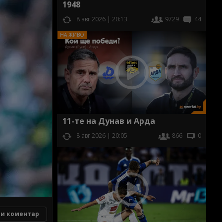
1948
8 авг 2026 | 20:13
9729
44
11-те на Дунав и Арда
8 авг 2026 | 20:05
866
0
и коментар