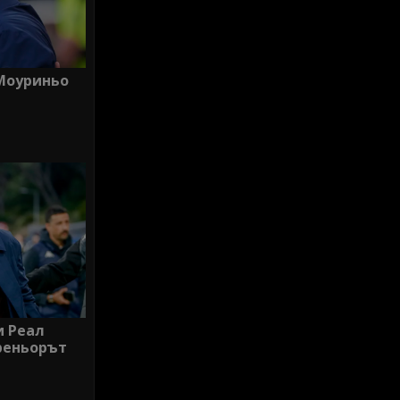
Моуриньо
и Реал
реньорът