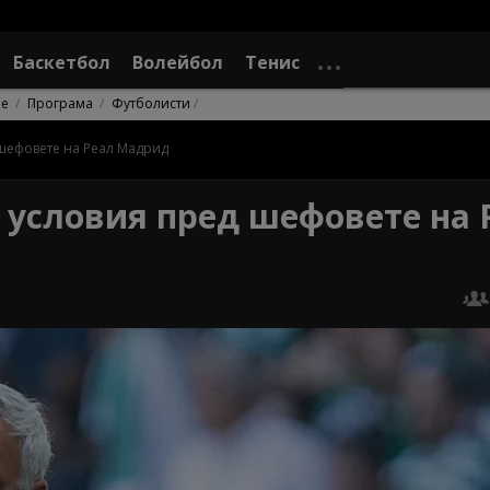
Баскетбол
Волейбол
Тенис
не
Програма
Футболисти
 шефовете на Реал Мадрид
 условия пред шефовете на 