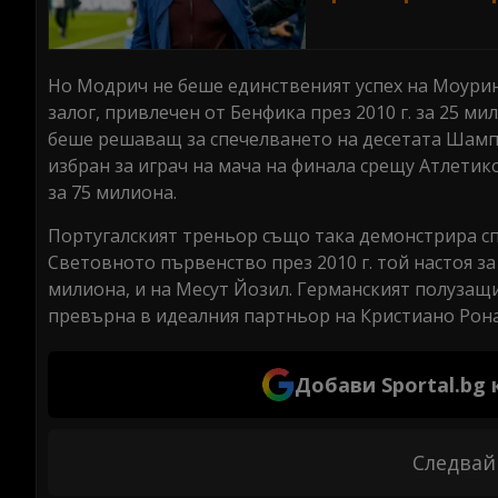
Но Модрич не беше единственият успех на Моурин
залог, привлечен от Бенфика през 2010 г. за 25 м
беше решаващ за спечелването на десетата Шампио
избран за играч на мача на финала срещу Атлети
за 75 милиона.
Португалският треньор също така демонстрира сп
Световното първенство през 2010 г. той настоя з
милиона, и на Месут Йозил. Германският полузащ
превърна в идеалния партньор на Кристиано Ронал
Добави Sportal.bg
Следвай