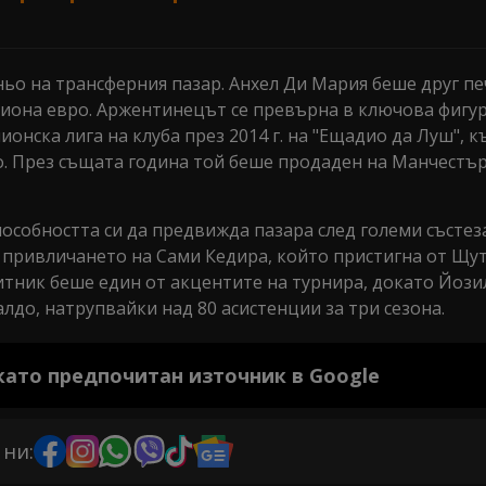
ьо на трансферния пазар. Анхел Ди Мария беше друг п
илиона евро. Аржентинецът се превърна в ключова фигур
нска лига на клуба през 2014 г. на "Ещадио да Луш", 
ко. През същата година той беше продаден на Манчест
особността си да предвижда пазара след големи състез
а привличането на Сами Кедира, който пристигна от Щут
итник беше един от акцентите на турнира, докато Йози
до, натрупвайки над 80 асистенции за три сезона.
 като предпочитан източник в Google
 ни: