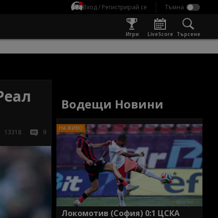
Вход / Регистрирай се
Игри
LiveScore
Търсене
Реал
Водещи Новини
13318
9
Локомотив (София) 0:1 ЦСКА