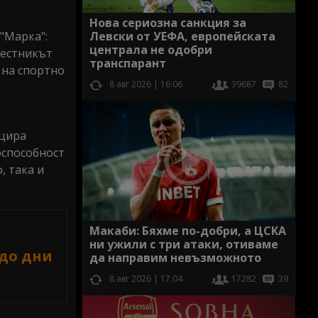
Нова сериозна санкция за
 "Марка":
Левски от УЕФА, европейската
централа не одобри
Вестникът
транспарант
 на спортно
8 авг 2026 | 16:06
39687
82
ицира
оспособност
, така и
Макаби: Бяхме по-добри, а ЦСКА
ни ужили с три атаки, отиваме
до дни
да направим невъзможното
8 авг 2026 | 17:04
17282
39