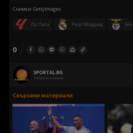
Снимки: Gettyimages
Ла Лига
Реал Мадрид
Бе
0
SPORTAL.BG
Спортни новини
Свързани материали