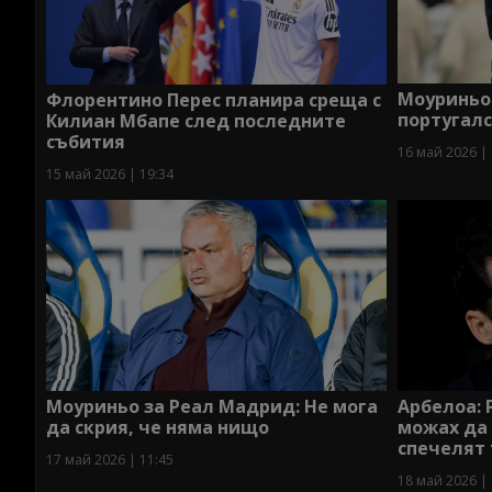
Моуриньо
Флорентино Перес планира среща с
португалс
Килиан Мбапе след последните
събития
16 май 2026 | 
15 май 2026 | 19:34
Моуриньо за Реал Мадрид: Не мога
Арбелоа: 
да скрия, че няма нищо
можах да 
спечелят
17 май 2026 | 11:45
18 май 2026 | 