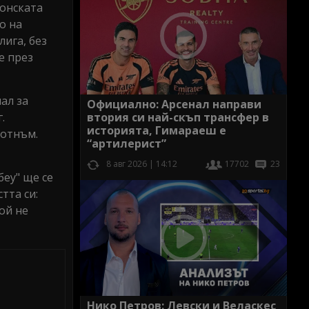
онската
о на
ига, без
е през
ал за
Официално: Арсенал направи
втория си най-скъп трансфер в
.
историята, Гимараеш е
Тотнъм.
“артилерист”
8 авг 2026 | 14:12
17702
23
беу" ще се
тта си:
ой не
Нико Петров: Левски и Веласкес