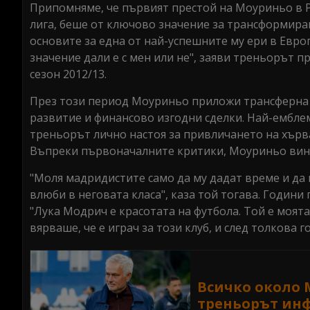
Припомняме, че първият престой на Моуриньо в 
лига, беше от ключово значение за трансформиран
основите за една от най-успешните му ери в Евро
значение дали е с мен или не", заяви треньорът 
сезон 2012/13.
През този период Моуриньо приложи трансферна п
развитие и финансово изгодни сделки. Най-емблем
треньорът лично настоя за привличането на хърв
Въпреки първоначалните критики, Моуриньо вина
"Моля мадридистите само да му дадат време и да 
влюби в неговата класа", каза той тогава. Години 
"Лука Модрич е красотата на футбола. Той е моята
вярваше, че е играч за този клуб, и след толкова г
Всичко около 
треньорът ин