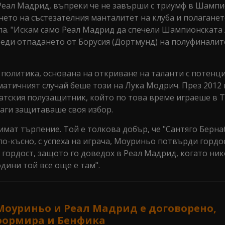
Реал Мадрид, въпреки че не завърши с триумф в Шампи
ето на състезателния манталитет на клуба и полаганет
па. "Искам само Реал Мадрид да спечели Шампионската л
преди отпадането от Борусия (Дортмунд) на полуфиналит
олитика, основана на откриване на таланти с потенци
атичният случай беше този на Лука Модрич. През 2012 г
атския полузащитник, който по това време играеше в 
ги защитаваше своя избор.
имат търпение. Той е толкова добър, че "Сантяго Берна
по-късно, с успеха на играча, Моуриньо потвърди гордос
 гордост, защото го доведох в Реал Мадрид, когато ник
одини той все още е там".
Моуриньо и Реал Мадрид е договорено,
формира и Бенфика