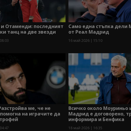
 и Отаменди: последният
Само една стъпка дели 
ки танц на две звезди
от Реал Мадрид
08:03
16 май 2026 | 15:10
Разстройва ме, че не
Всичко около Моуриньо 
помогна на играчите да
Мадрид е договорено, т
 трофей
информира и Бенфика
04:47
18 май 2026 | 16:35