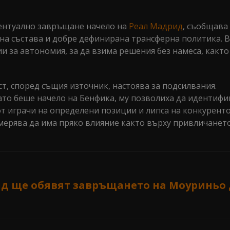
вентуално завръщане начело на
Реал Мадрид
, съобщава
 на състава и добре дефинирана трансферна политика. 
и за автономия, за да взима решения без намеса, както
т, според същия източник, настоява за подсилвания.
ато беше начело на Бенфика, му позволиха да идентиф
 от играчи на определени позиции и липса на конкурент
амерява да има пряко влияние както върху привличането
д ще обявят завръщането на Моуриньо 