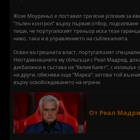
Жозе Моуриньо е поставил три ясни условия за е
"пълен контрол" върху първия отбор, подсилване
пише, че португалският треньор иска тези гаранци
ниво, така и в управлението на съблекалнята.
Освен вътрешната власт, португалският специалис
Неотдавнашните му сблъсъци с Реал Мадрид, док
дисбаланси в състава на "белия балет", с излишък
на други, обяснява още "Марка": затова той възн
върху освобождаването на играчи.
От Реал Мадри