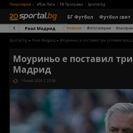
Популярни
»
efbet Лига
ТВ Програма
Sportal.bg
БГ Футбол
Футбол свят
Реал Мадрид
Новини
Фотогалерии
Класира
Sportal.bg
Реал Мадрид
Моуриньо е поставил три условия пред
Моуриньо е поставил три
Мадрид
19 май 2026 | 23:06