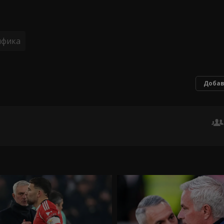
нфика
Добав