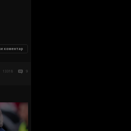
и коментар
13318
9