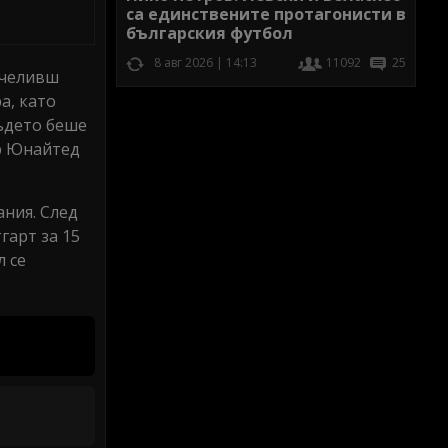
са единствените протагонисти в
българския футбол
8 авг 2026 | 14:13
11092
25
ечеливш
а, като
където беше
ър Юнайтед
ания. След
гарт за 15
л се