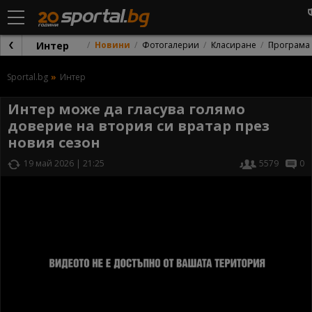
Интер
Новини
Фотогалерии
Класиране
Програма
Sportal.bg
Интер
Интер може да гласува голямо
доверие на втория си вратар през
новия сезон
19 май 2026 | 21:25
5579
0