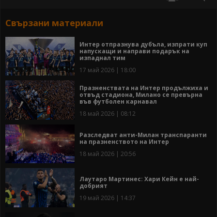
Свързани материали
Интер отпразнува дубъла, изпрати куп
напускащи и направи подарък на
изпаднал тим
17 май 2026 | 18:00
Празненствата на Интер продължиха и
отвъд стадиона, Милано се превърна
във футболен карнавал
18 май 2026 | 08:12
Разследват анти-Милан транспаранти
на празненството на Интер
18 май 2026 | 20:56
Лаутаро Мартинес: Хари Кейн е най-
добрият
19 май 2026 | 14:37