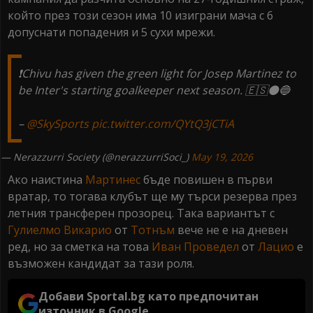
който през този сезон има 10 изиграни мача с 6
допуснати попадения и 5 сухи мрежи.
❗️Chivu has given the green light for Josep Martinez to
be Inter's starting goalkeeper next season. 🇪🇸⚫️🔵
–
@SkySports
pic.twitter.com/QYtQ3jCTiA
— Nerazzurri Society (@nerazzurriSoci_)
May 19, 2026
Ако наистина
Мартинес
бъде повишен в първи
вратар, то тогава клубът ще му търси резерва през
летния трансферен прозорец. Така вариантът с
Гулиелмо Викарио
от
Тотнъм
вече не е на дневен
ред, но за сметка на това
Иван Проведел
от
Лацио
е
възможен кандидат за тази роля.
Добави Sportal.bg като предпочитан
източник в Google