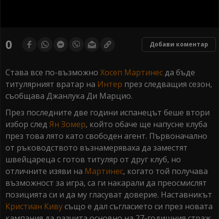
0
seconds
0
Добави коментар
of
0
seconds
Става все по-възможно
Хосеп Мартинес
да бъде
титулярният вратар на
Интер
през следващия сезон,
съобщава Джанлука Ди Марцио.
През последните две години испанецът беше втори
избор след
Ян Зомер
, който обаче ще напусне клуба
през това лято като свободен агент. Първоначално
от ръководството възнамеряваха да заместят
швейцареца с готов титуляр от друг клуб, но
отличните изяви на
Мартинес
, когато той получава
възможност за игра, са ги накарали да преосмислят
позицията си и да му гласуват доверие. Наставникът
Кристиан Киву
също е дал съгласието си през новата
кампания да разчита основно на 27-годишния страж,