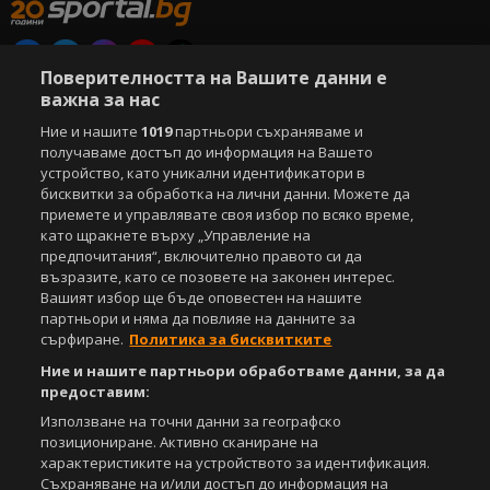
Поверителността на Вашите данни е
Copyright © 2007-2026 Агенция Спортал. Всички права запазени.
важна за нас
Този уебсайт е собственост на
Sportal Media Group
Ние и нашите
1019
партньори съхраняваме и
получаваме достъп до информация на Вашето
За нас
Екип
За рекламa
Общи условия
устройство, като уникални идентификатори в
Етични правила на НСС
Лични данни
бисквитки за обработка на лични данни. Можете да
Управление на предпочитания
приемете и управлявате своя избор по всяко време,
като щракнете върху „Управление на
Съдържанието на този уеб сайт и технологиите, използвани в него, са
предпочитания“, включително правото си да
под закрила на Закона за авторското право и сродните му права.
възразите, като се позовете на законен интерес.
Всички статии, репортажи, интервюта и други текстови, графични и
Вашият избор ще бъде оповестен на нашите
видео материали, публикувани в сайта, са собственост на Агенция
партньори и няма да повлияе на данните за
Спортал, освен ако изрично е посочено друго. Допуска се
сърфиране.
Политика за бисквитките
публикуване на текстови материали само след писмено съгласие на
Агенция Спортал, посочване на източника и добавяне на линк към
Ние и нашите партньори обработваме данни, за да
www.sportal.bg. Използването на графични и видео материали,
предоставим:
публикувани в сайта, е строго забранено. Нарушителите ще бъдат
Използване на точни данни за географско
санкционирани с цялата строгост на закона.
позициониране. Активно сканиране на
характеристиките на устройството за идентификация.
Свали
БЕЗПЛАТНОТО
приложение за:
Съхраняване на и/или достъп до информация на