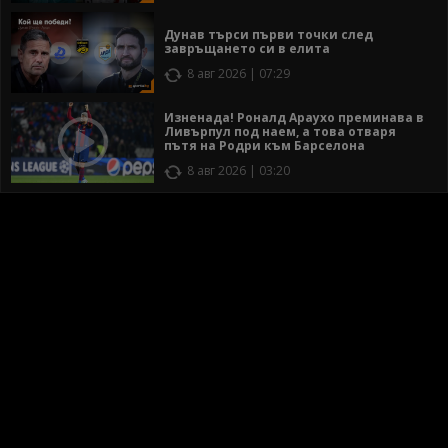
Дунав търси първи точки след
завръщането си в елита
8 авг 2026 | 07:29
Изненада! Роналд Араухо преминава в
Ливърпул под наем, а това отваря
пътя на Родри към Барселона
8 авг 2026 | 03:20