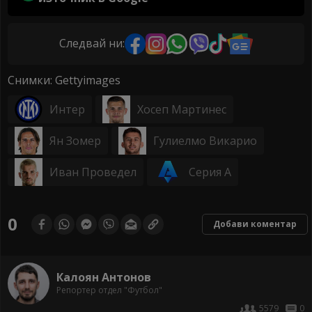
Следвай ни:
Снимки: Gettyimages
Интер
Хосеп Мартинес
Ян Зомер
Гулиелмо Викарио
Иван Проведел
Серия А
0
Добави коментар
Калоян Антонов
Репортер отдел "Футбол"
5579
0