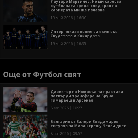
Лаутаро Мартинес: Не ми харесва
футболната среда, след края на
кариерата ми ще изчезна
19 май 2026 | 16:30
Интер показа новия си екип със
Скудетото и Кокардата
19 май 2026 | 16:35
Още от Футбол свят
Директор на Нюкасъл на практика
потвърди трансфера на Бруно
Гимараеш в Арсенал
8 авг 2026 | 10:27
Българинът Валери Владимиров
титуляр за Милан срещу Челси днес
8 авг 2026 | 09:57