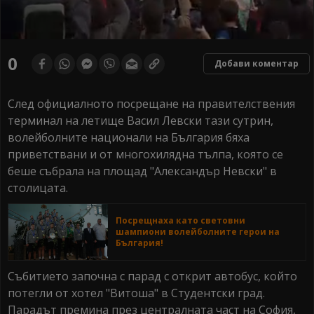
0
seconds
0
Добави коментар
of
0
seconds
След официалното посрещане на правителствения
терминал на летище Васил Левски тази сутрин,
волейболните национали на България бяха
приветствани и от многохилядна тълпа, която се
беше събрала на площад "Александър Невски" в
столицата.
Посрещнаха като световни
шампиони волейболните герои на
България!
Събитието започна с парад с открит автобус, който
потегли от хотел "Витоша" в Студентски град.
Парадът премина през централната част на София,