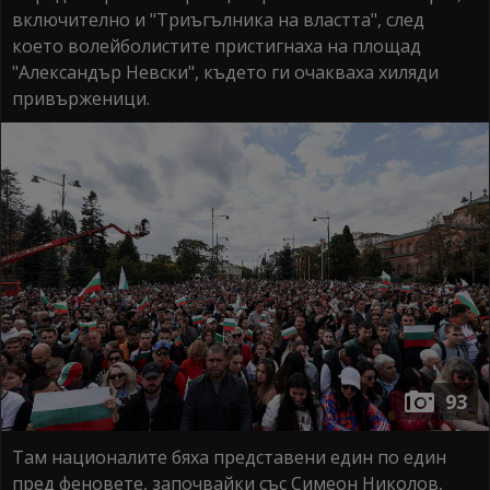
включително и "Триъгълника на властта", след
което волейболистите пристигнаха на площад
"Александър Невски", където ги очакваха хиляди
привърженици.
93
Там националите бяха представени един по един
пред феновете, започвайки със Симеон Николов,