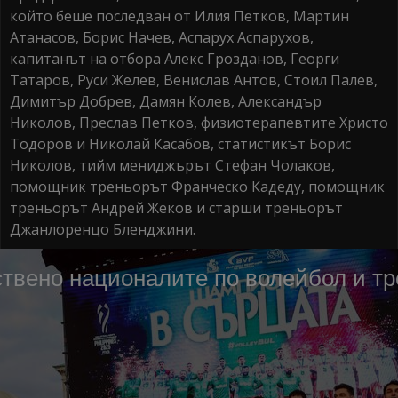
който беше последван от Илия Петков, Мартин
Атанасов, Борис Начев, Аспарух Аспарухов,
капитанът на отбора Алекс Грозданов, Георги
Татаров, Руси Желев, Венислав Антов, Стоил Палев,
Димитър Добрев, Дамян Колев, Александър
Николов, Преслав Петков, физиотерапевтите Христо
Тодоров и Николай Касабов, статистикът Борис
Николов, тийм мениджърът Стефан Чолаков,
помощник треньорът Франческо Кадеду, помощник
треньорът Андрей Жеков и старши треньорът
Джанлоренцо Бленджини.