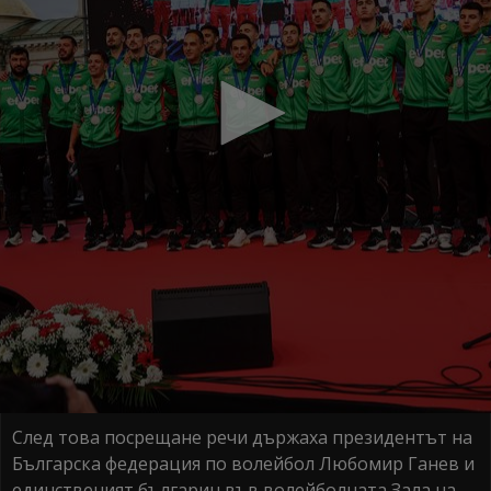
След това посрещане речи държаха президентът на
Българска федерация по волейбол Любомир Ганев и
единственият българин във волейболната Зала на