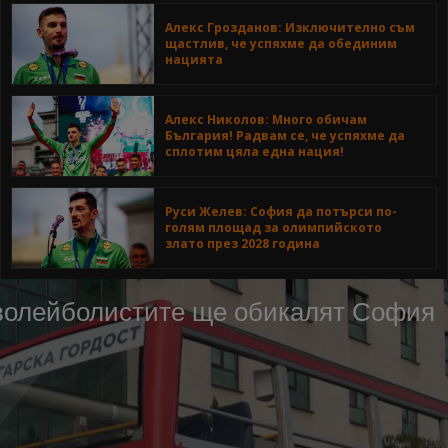
Алекс Грозданов: Изключително съм
щастлив, че успяхме да обединим
нацията
Алекс Николов: Много обичам
България! Радвам се, че успяхме да
сплотим цяла една нация!
Руси Желев: София да потърси по-
голям площад за олимпийското
злато през 2028 година