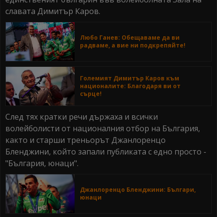
славата Димитър Каров.
Любо Ганев: Обещаваме да ви
радваме, а вие ни подкрепяйте!
Големият Димитър Каров към
националите: Благодаря ви от
сърце!
След тях кратки речи държаха и всички
волейболисти от националния отбор на България,
както и старши треньорът Джанлоренцо
Бленджини, който запали публиката с едно просто -
"България, юнаци".
Джанлоренцо Бленджини: Българи,
юнаци