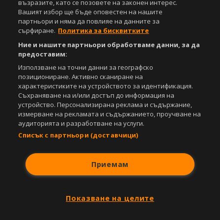
възразите, като се позовете на законен интерес.
Съдържанието на този уеб сайт и технологиите, използвани в него, са
Вашият избор ще бъде оповестен на нашите
под закрила на Закона за авторското право и сродните му права.
партньори и няма да повлияе на данните за
Всички статии, репортажи, интервюта и други текстови, графични и
сърфиране.
Политика за бисквитките
видео материали, публикувани в сайта, са собственост на Агенция
Спортал, освен ако изрично е посочено друго. Допуска се
Ние и нашите партньори обработваме данни, за да
публикуване на текстови материали само след писмено съгласие на
предоставим:
Агенция Спортал, посочване на източника и добавяне на линк към
Използване на точни данни за географско
www.sportal.bg. Използването на графични и видео материали,
позициониране. Активно сканиране на
публикувани в сайта, е строго забранено. Нарушителите ще бъдат
санкционирани с цялата строгост на закона.
характеристиките на устройството за идентификация.
Съхраняване на и/или достъп до информация на
Свали
устройство. Персонализирана реклама и съдържание,
БЕЗПЛАТНОТО
приложение за:
измерване на рекламата и съдържанието, проучване на
аудиторията и разработване на услуги.
iOS
Android
Списък с партньори (доставчици)
Powered by:
Приемам
Показване на целите