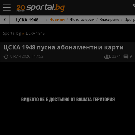
ЦСКА 1948
Новини
Фотогалерии
Класиране
Прог
Sportal.bg
ЦСКА 1948
ЦСКА 1948 пусна абонаментни карти
8 юли 2026 | 17:52
2274
9