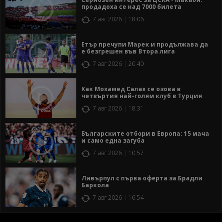
продадоха се над 7000 билета
7 авг 2026 | 18:06
Етър пречупи Марек и продължава да
е безгрешен във Втора лига
7 авг 2026 | 20:40
Как Мохамед Салах се озова в
четвъртия най-голям клуб в Турция
7 авг 2026 | 18:31
Българските отбори в Европа: 15 мача
и само една загуба
7 авг 2026 | 10:57
Ливърпул с първа оферта за Брадли
Баркола
7 авг 2026 | 16:54