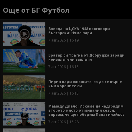
Още от БГ Футбол
Звезда на ЦСКА 1948 проговори
български: Няма пари
7 авг 2026 | 16:19
Вратар си тръгна от Добруджа заради
неизплатени заплати
7 авг 2026 | 16:15
Пирин вади юношите, за да се върне
към корените си
7 авг 2026 | 16:15
Мамаду Диало: Искаме да надградим
второто място от миналия сезон,
вярвам, че ще победим Панатинайкос
7 авг 2026 | 15:28