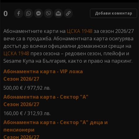
0
seconds
0
Добави коментар
of
0
seconds
Абонаментните карти на
ЦСКА 1948
за сезон 2026/27
вече са в продажба. Абонаментната карта осигурява
достъп до всички официални домакински срещи на
ЦСКА 1948
през сезона – редовен сезон, плейофи и
Sesame Купа на България, както и право на паркинг.
Абонаментна карта - VIP ложа
Сезон 2026/27
500,00 € / 977,92 лв.
Абонаментна карта - Сектор "А"
Сезон 2026/27
160,00 € / 312,93 лв.
Абонаментна карта - Сектор "А" деца и
пенсионери
Сезон 2026/27