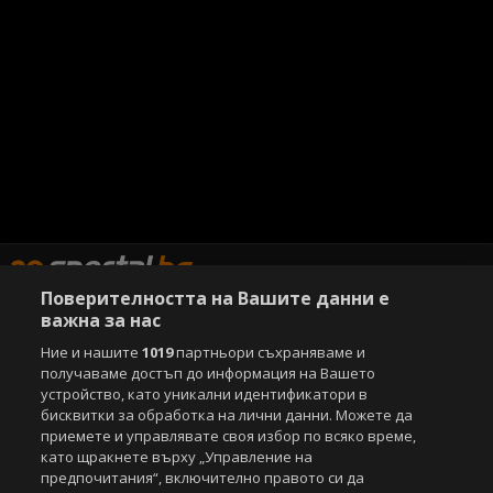
Поверителността на Вашите данни е
важна за нас
Ние и нашите
1019
партньори съхраняваме и
Copyright © 2007-2026 Агенция Спортал. Всички права запазени.
Този уебсайт е собственост на
получаваме достъп до информация на Вашето
Sportal Media Group
устройство, като уникални идентификатори в
За нас
бисквитки за обработка на лични данни. Можете да
Екип
За рекламa
Общи условия
приемете и управлявате своя избор по всяко време,
Етични правила на НСС
Лични данни
като щракнете върху „Управление на
Управление на предпочитания
предпочитания“, включително правото си да