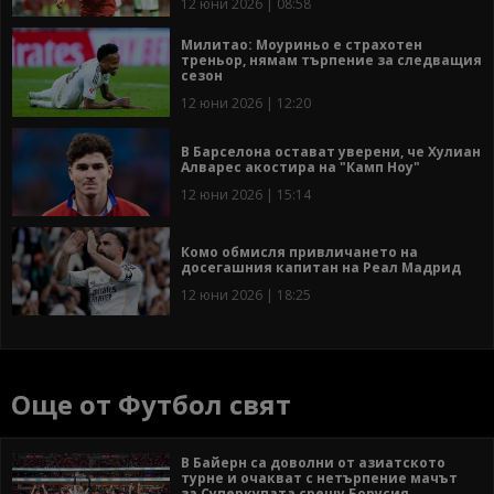
12 юни 2026 | 08:58
Милитао: Моуриньо е страхотен
треньор, нямам търпение за следващия
сезон
12 юни 2026 | 12:20
В Барселона остават уверени, че Хулиан
Алварес акостира на "Камп Ноу"
12 юни 2026 | 15:14
Комо обмисля привличането на
досегашния капитан на Реал Мадрид
12 юни 2026 | 18:25
Още от Футбол свят
В Байерн са доволни от азиатското
турне и очакват с нетърпение мачът
за Суперкупата срещу Борусия