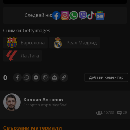
Следвай ни:
Снимки: Gettyimages
Барселона
Реал Мадрид
Ла Лига
0
Добави коментар
Калоян Антонов
Репортер отдел "Футбол"
15733
29
Свързани материали