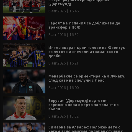
(Дортмунд)
8 авг 2026 | 16:46
Героят на Испания се доближава до
трансфер в ПСЖ
8 авг 2026 | 16:32
Интер вкара първи голове на Ювентус
за лятото и спечели италианското
дерби
8 авг 2026 | 16:21
Фенербахче се ориентира към Лукаку,
след като не сполучи с Леао
8 авг 2026 | 16:00
Борусия (Дортмунд) подготвя
сериозна нова оферта за талант на
Кьолн
8 авг 2026 | 15:52
Симеоне за Алварес: Положението с
него е ясно, имахме подобен случай с