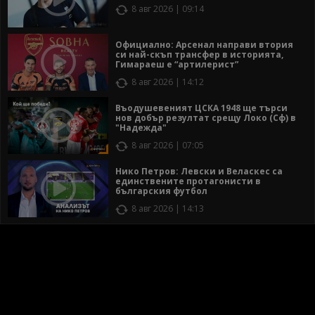
8 авг 2026 | 09:14
Официално: Арсенал направи втория
си най-скъп трансфер в историята,
Гимараеш е “артилерист”
8 авг 2026 | 14:12
Въодушевеният ЦСКА 1948 ще търси
нов добър резултат срещу Локо (Сф) в
"Надежда"
8 авг 2026 | 07:05
Нико Петров: Левски и Веласкес са
единствените протагонисти в
българския футбол
8 авг 2026 | 14:13