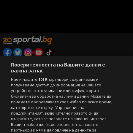
Copyright © 2007-2026 Агенция Спортал. Всички права запазени.
Поверителността на Вашите данни е
Този уебсайт е собственост на
Sportal Media Group
важна за нас
За нас
Ние и нашите
Екип
За рекламa
1019
партньори съхраняваме и
Общи условия
получаваме достъп до информация на Вашето
Етични правила на НСС
Лични данни
устройство, като уникални идентификатори в
Управление на предпочитания
бисквитки за обработка на лични данни. Можете да
приемете и управлявате своя избор по всяко време,
Съдържанието на този уеб сайт и технологиите, използвани в него, са
като щракнете върху „Управление на
под закрила на Закона за авторското право и сродните му права.
предпочитания“, включително правото си да
Всички статии, репортажи, интервюта и други текстови, графични и
възразите, като се позовете на законен интерес.
видео материали, публикувани в сайта, са собственост на Агенция
Вашият избор ще бъде оповестен на нашите
Спортал, освен ако изрично е посочено друго. Допуска се
партньори и няма да повлияе на данните за
публикуване на текстови материали само след писмено съгласие на