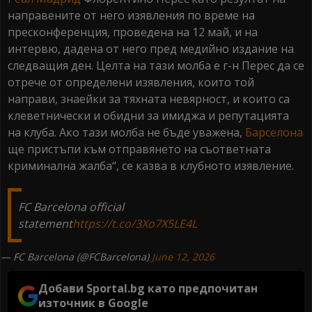
направените от него изявления по време на
пресконференция, проведена на 12 май, и на
интервю, дадена от него пред медийно издание на
следващия ден. Целта на тази молба е г-н Перес да се
отрече от определени изявления, които той
направи, знаейки за тяхната невярност, и които са
клеветнически и обидни за имиджа и репутацията
на клуба. Ако тази молба не бъде уважена,
Барселона
ще пристъпи към отправянето на съответната
криминална жалба“, се казва в клубното изявление.
FC Barcelona official
statement
https://t.co/3Xo7X5LE4L
— FC Barcelona (@FCBarcelona)
June 12, 2026
Добави Sportal.bg като предпочитан
източник в Google