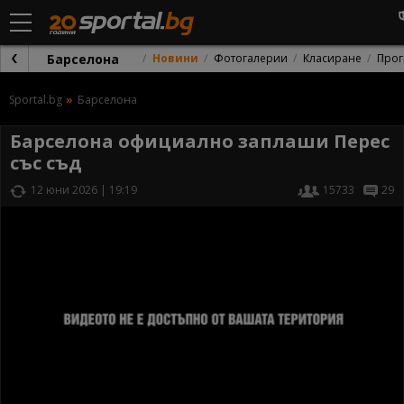
Барселона
Новини
Фотогалерии
Класиране
Прог
Sportal.bg
Барселона
Барселона официално заплаши Перес
със съд
12 юни 2026 | 19:19
15733
29