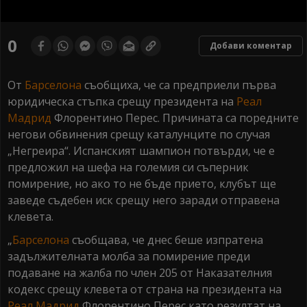
0
seconds
0
Добави коментар
of
0
seconds
От
Барселона
съобщиха, че са предприели първа
юридическа стъпка срещу президента на
Реал
Мадрид
Флорентино Перес. Причината са поредните
негови обвинения срещу каталунците по случая
„Негреира“. Испанският шампион потвърди, че е
предложил на шефа на големия си съперник
помирение, но ако то не бъде прието, клубът ще
заведе съдебен иск срещу него заради отправена
клевета.
„
Барселона
съобщава, че днес беше изпратена
задължителната молба за помирение преди
подаване на жалба по член 205 от Наказателния
кодекс срещу клевета от страна на президента на
Реал Мадрид
Флорентино Перес като резултат на