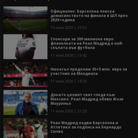
Официално: Барселона поиска
домакинството на финала в ШЛ през
2029 година
10 юни 2026 | 23:52
Спонсори за 300 милиона евро:
фланелката на Реал Мадрид е най-
скъпата във футбола
11 юни 2026 | 15:42
Нюкасъл предложи 35+5 млн. евро за
участник на Мондиала
11 юни 2026 | 18:58
Докато целият свят гледа към
Мексико: Реал Мадрид обяви Жозе
Моуриньо
11 юни 2026 | 21:20
Реал Мадрид надви Барселона и
Атлетико за подписа на Бернардо
Силва