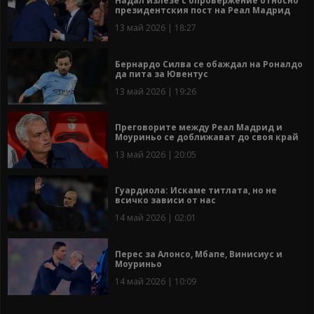
Надал излезе с опровержение относно
президентския пост на Реал Мадрид
13 май 2026 | 18:27
Бернардо Силва се обаждал на Роналдо
да пита за Ювентус
13 май 2026 | 19:26
Преговорите между Реал Мадрид и
Моуриньо се доближават до своя край
13 май 2026 | 20:05
Гуардиола: Искаме титлата, но не
всичко зависи от нас
14 май 2026 | 02:01
Перес за Алонсо, Мбапе, Винисиус и
Моуриньо
14 май 2026 | 10:09