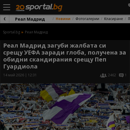
Реал Мадрид
Новини
Фотогалерии
Класиране
Sportal.bg
Реал Мадрид
Реал Мадрид загуби жалбата си
срещу УЕФА заради глоба, получена за
обидни скандирания срещу Пеп
Гуардиола
14 май 2026 | 12:31
2462
1