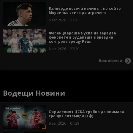
Валверде посочи начинът, по който
Моуриньо стига до играчите
8 авг 2026 | 23:31
Ференцварош не успя да зарадва
феновете в Будапеща в звездна
контрола срещу Реал
8 авг 2026 | 22:20
Виж всички
Водещи Новини
Окриленият ЦСКА трябва да внимава
срещу Септември (Сф)
9 авг 2026 | 07:28