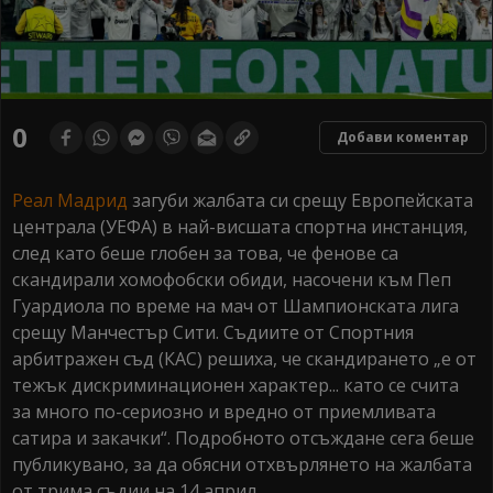
0
Добави коментар
Реал Мадрид
загуби жалбата си срещу Европейската
централа (УЕФА) в най-висшата спортна инстанция,
след като беше глобен за това, че фенове са
скандирали хомофобски обиди, насочени към Пеп
Гуардиола по време на мач от Шампионската лига
срещу Манчестър Сити. Съдиите от Спортния
арбитражен съд (КАС) решиха, че скандирането „е от
тежък дискриминационен характер... като се счита
за много по-сериозно и вредно от приемливата
сатира и закачки“. Подробното отсъждане сега беше
публикувано, за да обясни отхвърлянето на жалбата
от трима съдии на 14 април.