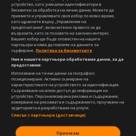
устройство, като уникални идентификатори в
бисквитки за обработка на лични данни. Можете да
Съдържанието на този уеб сайт и технологиите, използвани в него, са
приемете и управлявате своя избор по всяко време,
под закрила на Закона за авторското право и сродните му права.
като щракнете върху „Управление на
Всички статии, репортажи, интервюта и други текстови, графични и
предпочитания“, включително правото си да
видео материали, публикувани в сайта, са собственост на Агенция
възразите, като се позовете на законен интерес.
Спортал, освен ако изрично е посочено друго. Допуска се
публикуване на текстови материали само след писмено съгласие на
Вашият избор ще бъде оповестен на нашите
Агенция Спортал, посочване на източника и добавяне на линк към
партньори и няма да повлияе на данните за
www.sportal.bg. Използването на графични и видео материали,
сърфиране.
Политика за бисквитките
публикувани в сайта, е строго забранено. Нарушителите ще бъдат
Ние и нашите партньори обработваме данни, за да
санкционирани с цялата строгост на закона.
предоставим:
Свали
БЕЗПЛАТНОТО
приложение за:
Използване на точни данни за географско
позициониране. Активно сканиране на
iOS
Android
характеристиките на устройството за идентификация.
Съхраняване на и/или достъп до информация на
устройство. Персонализирана реклама и съдържание,
Powered by:
измерване на рекламата и съдържанието, проучване на
аудиторията и разработване на услуги.
Списък с партньори (доставчици)
Приемам