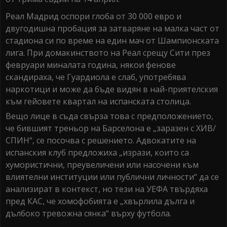
Реал Мадрид оспори глоба от 30 000 евро и
двугодишна пробация за затваряне на малка част от
стадиона си по време на един мач от Шампионската
лига. При домакинството на Реал срещу Сити през
февруари миналата година, някои фенове
скандираха, че Гуардиола е слаб, употребява
наркотици и може да бъде видян в най-приятелския
към гейовете квартал на испанската столица.
Вещо лице в съда свърза това с предположението,
че бившият треньор на Барселона е „заразен с ХИВ/
СПИН“, се посочва с решението. Адвокатите на
испанския клуб предложиха „изрази, които са
хумористични, преувеличени или насочени към
влиятелни институции или публични личности“ да се
анализират в контекст, но тези на УЕФА твърдяха
пред КАС, че хомофобията е „хвърлила дълга и
дълбоко тревожна сянка“ върху футбола.