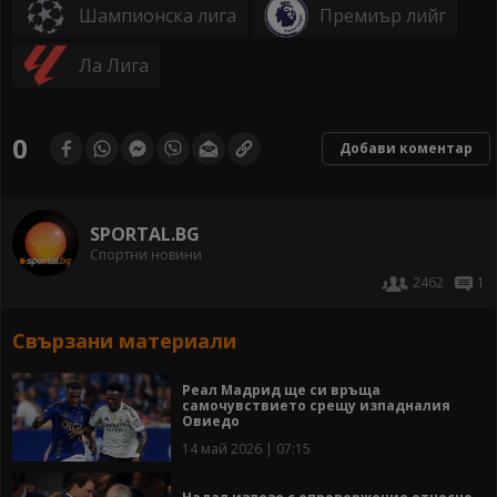
Шампионска лига
Премиър лийг
Ла Лига
0
Добави коментар
SPORTAL.BG
Спортни новини
2462
1
Свързани материали
Реал Мадрид ще си връща
самочувствието срещу изпадналия
Овиедо
14 май 2026 | 07:15