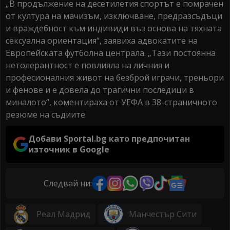
„В продължение на десетилетия спортът е помрачен
от култура на мачизъм, изключване, предразсъдъци
и враждебност към индивиди въз основа на тяхната
сексуална ориентация“, заявиха адвокатите на
Европейската футболна централа. „Тази постоянна
нетолерантност е повлияла на личния и
професионалния живот на безброй играчи, треньори
и фенове и е довела до трагични последици в
миналото“, коментираха от УЕФА в 38-страничното
резюме на съдиите.
Добави Sportal.bg като предпочитан
източник в Google
Следвай ни:
Реал Мадрид
Манчестър Сити