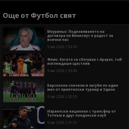
Още от Футбол свят
Моуриньо: Подновяването на
договора на Винисиус е радост за
всички нас
9 авг 2026 | 03:30
Флик: Когато се сбогувах с Араухо, той
изглеждаше щастлив
9 авг 2026 | 03:08
Барселона спечели и загуби по един
мач от приятелски турнир в Удине
9 авг 2026 | 02:50
Израелски национал с трансфер от
Тотнъм в друг лондонски клуб
9 авг 2026 | 01:15