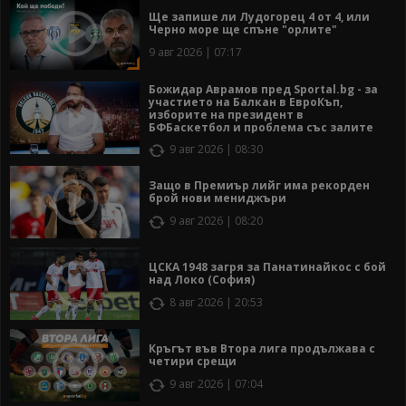
Ще запише ли Лудогорец 4 от 4, или
Черно море ще спъне "орлите"
9 авг 2026 | 07:17
Божидар Аврамов пред Sportal.bg - за
участието на Балкан в ЕвроКъп,
изборите на президент в
БФБаскетбол и проблема със залите
9 авг 2026 | 08:30
Защо в Премиър лийг има рекорден
брой нови мениджъри
9 авг 2026 | 08:20
ЦСКА 1948 загря за Панатинайкос с бой
над Локо (София)
8 авг 2026 | 20:53
Кръгът във Втора лига продължава с
четири срещи
9 авг 2026 | 07:04