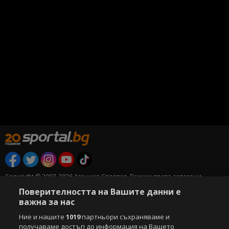
Copyright © 2007-2026 Агенция Спортал. Всички права запазени.
Този уебсайт е собственост на
Sportal Media Group
Поверителността на Вашите данни е
важна за нас
За нас
Екип
За рекламa
Общи условия
Ние и нашите
1019
партньори съхраняваме и
Етични правила на НСС
Лични данни
получаваме достъп до информация на Вашето
Управление на предпочитания