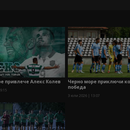
Черно море приключи ко
е привлече Алекс Колев
победа
9:15
3 юли 2026 | 13:07