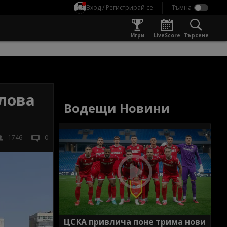
Вход / Регистрирай се
Игри
LiveScore
Търсене
лова
Водещи Новини
1746
0
ЦСКА привлича поне трима нови