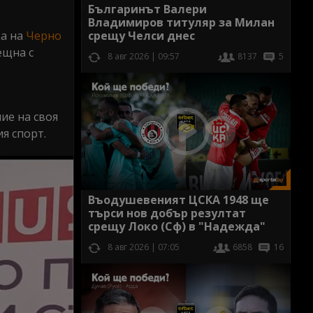
Българинът Валери
Владимиров титуляр за Милан
срещу Челси днес
ка на
Черно
ещна с
8 авг 2026 | 09:57
8137
5
ие на своя
я спорт.
Въодушевеният ЦСКА 1948 ще
търси нов добър резултат
срещу Локо (Сф) в "Надежда"
8 авг 2026 | 07:05
6858
16