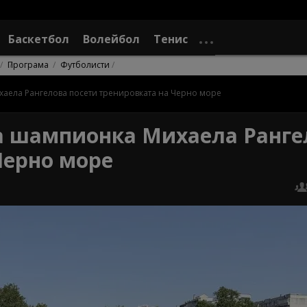
Баскетбол
Волейбол
Тенис
Програма
Футболисти
аела Рангелова посети тренировката на Черно море
а шампионка Михаела Ранге
Черно море