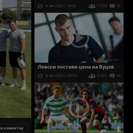
8 авг 2026 | 09:05
17729
45
Левски постави цена на Вуцов
8 авг 2026 | 09:14
21621
44
и коментар