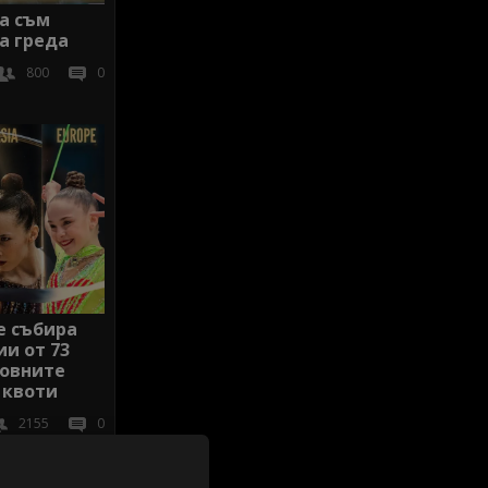
а съм
а греда
800
0
е събира
ии от 73
товните
 квоти
2155
0
иж всички