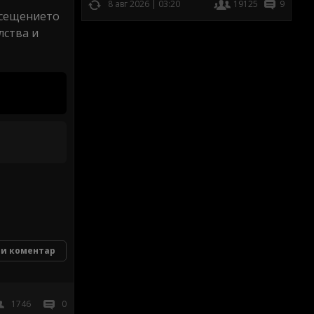
8 авг 2026 | 03:20
19125
9
осещението
лства и
и коментар
1746
0