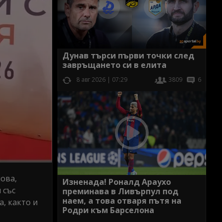
Дунав търси първи точки след
завръщането си в елита
8 авг 2026 | 07:29
3809
6
ова,
Изненада! Роналд Араухо
 със
преминава в Ливърпул под
наем, а това отваря пътя на
а, както и
Родри към Барселона