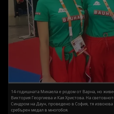
14-годишната Михаела е родом от Варна, но живе
Виктория Георгиева и Кая Христова. На световнот
Синдром на Даун, проведено в София, тя извоюва ч
сребърен медал в многобоя.