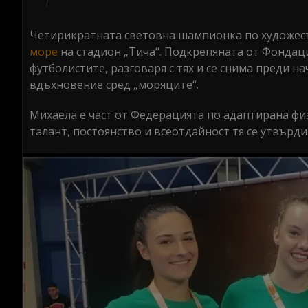
Четирикратната световна шампионка по художест
море
на стадион „Тича“. Подкрепяната от Фондаци
футболистите, разговаря с тях и се снима преди н
вдъхновение сред „моряците“.
Михаела е част от Федерацията по адаптирана физ
талант, постоянство и всеотдайност тя се утвърд