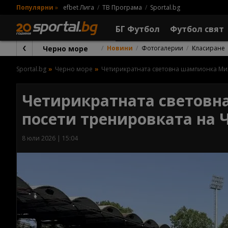
Популярни
»
efbet Лига
ТВ Програма
Sportal.bg
БГ Футбол
Футбол свят
Черно море
Новини
Фотогалерии
Класиране
Sportal.bg
Черно море
Четирикратната световна шампионка Мих
Четирикратната световн
посети тренировката на 
8 юли 2026 | 15:04