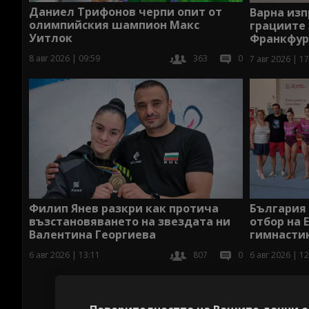
Даниел Трифонов черпи опит от
Варна из
олимпийския шампион Макс
грациите 
Уитлок
Франкфур
8 авг 2026 | 09:59
363
0
7 авг 2026 | 17
България
Филип Янев разкри как протича
отбор на 
възстановяването на звездата ни
гимнастик
Валентина Георгиева
6 авг 2026 | 12
6 авг 2026 | 13:11
807
0