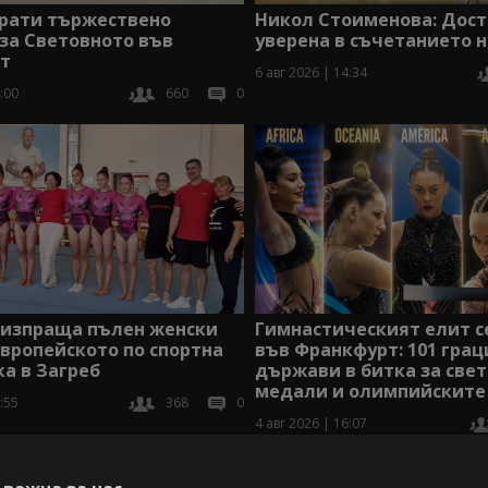
прати тържествено
Никол Стоименова: Дост
за Световното във
уверена в съчетанието н
т
6 авг 2026 | 14:34
:00
660
0
 изпраща пълен женски
Гимнастическият елит с
Европейското по спортна
във Франкфурт: 101 грац
а в Загреб
държави в битка за све
медали и олимпийските
:55
368
0
4 авг 2026 | 16:07
В