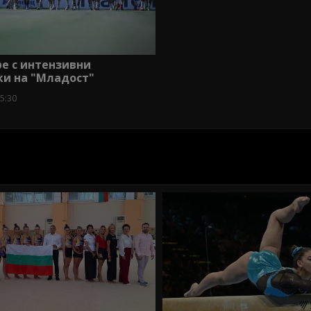
е с интензивни
ки на "Младост"
5:30