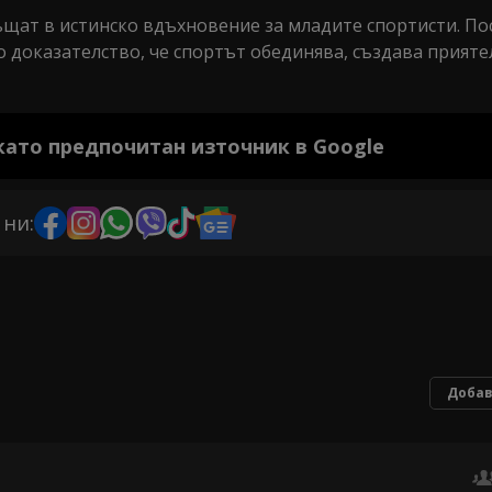
ъщат в истинско вдъхновение за младите спортисти. П
 доказателство, че спортът обединява, създава прияте
 като предпочитан източник в Google
 ни:
Добав