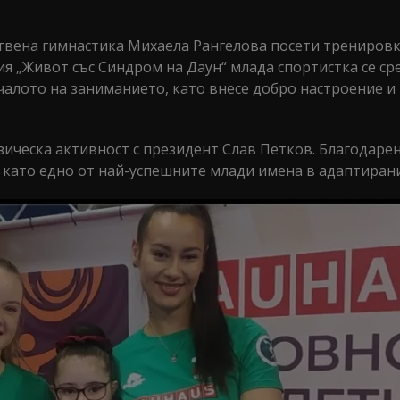
вена гимнастика Михаела Рангелова посети трениров
я „Живот със Синдром на Даун“ млада спортистка се ср
ачалото на заниманието, като внесе добро настроение и
ическа активност с президент Слав Петков. Благодарен
и като едно от най-успешните млади имена в адаптирани