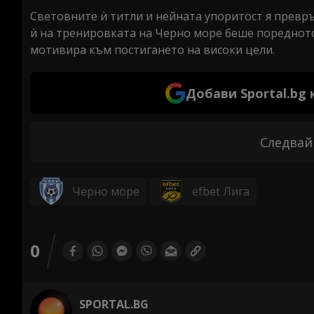
Световните ѝ титли и нейната упоритост я превр
ѝ на тренировката на Черно море беше поредното
мотивира към постигането на високи цели.
Добави Sportal.bg
Следвай
Черно море
efbet Лига
0
SPORTAL.BG