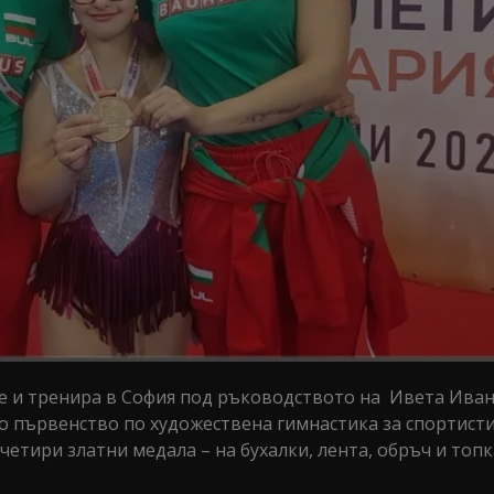
е и тренира в София под ръководството на Ивета Иван
о първенство по художествена гимнастика за спортисти
етири златни медала – на бухалки, лента, обръч и топк