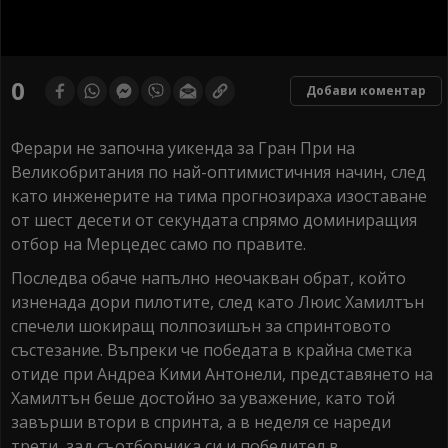
0
seconds
0
Добави коментар
of
0
seconds
Ферари не започна уикенда за Гран При на
Великобритания по най-оптимистичния начин, след
като инженерите на тима прогнозираха изоставане
от шест десети от секундата спрямо доминиращия
отбор на Мерцедес само по правите.
Последва обаче напълно неочакван обрат, който
изненада дори пилотите, след като Люис Хамилтън
спечели шокиращ полпозишън за спринтовото
състезание. Въпреки че победата в крайна сметка
отиде при Андреа Кими Антонели, представянето на
Хамилтън беше достойно за уважение, като той
завърши втори в спринта, а в неделя се нареди
трети, зад съотборника си и победител в