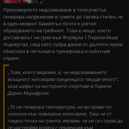
Прекомерното недозавиване в този участък
генерира напрежение в гумите до такава степен, че
в един момент Хамилтън почти е усетил
образуването на грейнинг. Това е нещо, което
доставчикът на гуми във Формула 1 Пирели беше
подчертал, след като събра данни от дългите серии
обиколки в петъчната тренировка и съботния
спринт.
„Това, което видяхме, е, че недозавиването
всъщност натоварва предницата твърде много“,
каза шефът на моторните спортове в Пирели
Дарио Марафуски.
„То не генерира температура, но ви прави по-
склонни към повишено износване. Така че от
гледна точка на гумите, вярвам, че не си струва да
се настройва колата с тенденция към