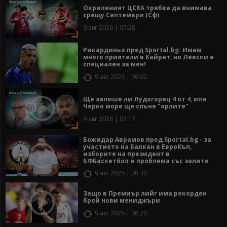
Окриленият ЦСКА трябва да внимава
срещу Септември (Сф)
9 авг 2026 | 07:28
Рикардиньо пред Sportal.bg: Имам
много приятели в Кайрат, но Левски е
специален за мен!
9 авг 2026 | 09:02
Ще запише ли Лудогорец 4 от 4, или
Черно море ще спъне "орлите"
9 авг 2026 | 07:17
Божидар Аврамов пред Sportal.bg - за
участието на Балкан в ЕвроКъп,
изборите на президент в
БФБаскетбол и проблема със залите
9 авг 2026 | 08:30
Защо в Премиър лийг има рекорден
брой нови мениджъри
9 авг 2026 | 08:20