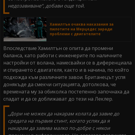
недозавиване“, добави още той.
Хамилтън очаква наказания за
пилотите на Мерцедес заради
проблеми с двигателите
Впоследствие Хамилтън се опита да промени
баланса, като работи с инженерите по наличните
настройки от волана, намесвайки се в диференциала
и спирането с двигателя, както и в начина, по който
подхожда към различните завои. Британецът успя
донякъде да смекчи ситуацията, дотолкова, че
времената му за обиколка постепенно започнаха да
спадат и да се доближават до тези на Леклер.
„Дори не можех да накарам колата да завие до
средата на първия стинт, когато успях да я
накарам да завива малко по-добре с някои