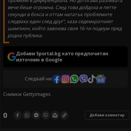
промени в диференциала. Но дотогава разликата
вече беше огромна. След това дойдоха и петте
секунди в бокса и оттам нататък проблемите
следваха един след друг“, каза седемкратният
шампион, който завоюва своя 16-ти подиум пред
родна публика.
Добави Sportal.bg като предпочитан
източник в Google
Следвай ни:
Снимки: Gettyimages
0
Добави коментар