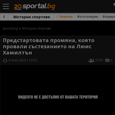
Моторни спортове
Новини
Фотогалерии
Формул
Sportal.bg
Моторни спортове
Предстартовата промяна, която
провали състезанието на Люис
Хамилтън
8 юли 2026 | 13:53
5759
0