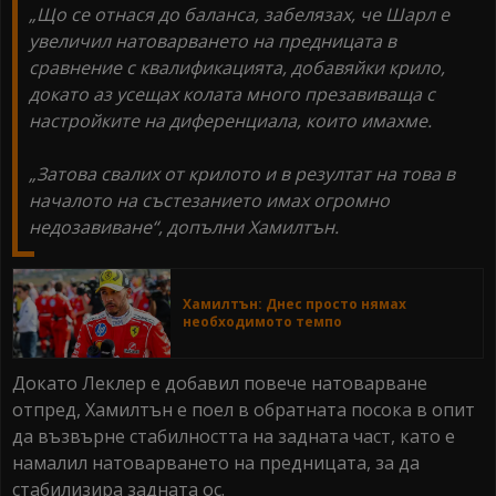
„Що се отнася до баланса, забелязах, че Шарл е
увеличил натоварването на предницата в
сравнение с квалификацията, добавяйки крило,
докато аз усещах колата много презавиваща с
настройките на диференциала, които имахме.
„Затова свалих от крилото и в резултат на това в
началото на състезанието имах огромно
недозавиване“, допълни Хамилтън.
Хамилтън: Днес просто нямах
необходимото темпо
Докато Леклер е добавил повече натоварване
отпред, Хамилтън е поел в обратната посока в опит
да възвърне стабилността на задната част, като е
намалил натоварването на предницата, за да
стабилизира задната ос.