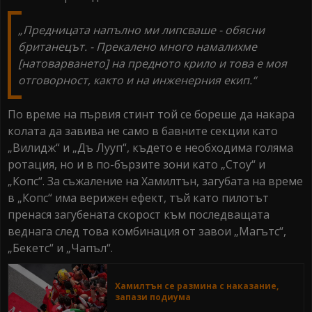
„Предницата напълно ми липсваше - обясни
британецът. - Прекалено много намалихме
[натоварването] на предното крило и това е моя
отговорност, както и на инженерния екип.“
По време на първия стинт той се бореше да накара
колата да завива не само в бавните секции като
„Вилидж“ и „Дъ Лууп“, където е необходима голяма
ротация, но и в по-бързите зони като „Стоу“ и
„Копс“. За съжаление на Хамилтън, загубата на време
в „Копс“ има верижен ефект, тъй като пилотът
пренася загубената скорост към последващата
веднага след това комбинация от завои „Магътс“,
„Бекетс“ и „Чапъл“.
Хамилтън се размина с наказание,
запази подиума