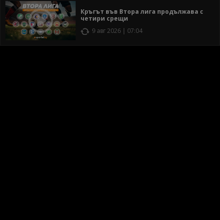
Кръгът във Втора лига продължава с
четири срещи
9 авг 2026 | 07:04