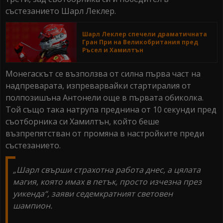
състезанието Шарл Леклер.
Шарл Леклер спечели драматичната
Гран При на Великобритания пред
Ръсел и Хамилтън
Монегаскът се възползва от силна първа част на
надпреварата, изпреварвайки стартиралия от
полпозишъна Антонели още в първата обиколка.
Той също така натрупа преднина от 10 секунди пред
съотборника си Хамилтън, който беше
възпрепятстван от промяна в настройките преди
състезанието.
„Шарл свърши страхотна работа днес, а цялата
магия, която имах в петък, просто изчезна през
уикенда“, заяви седемкратният световен
шампион.