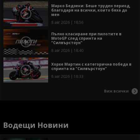
Марко Бедзеки: Беше труден период,
благодаря на всички, които бяха до
мен
8 авг 2026 | 18:56
Пълно класиране при пилотите в
MotoGP след спринта на
"Силвърстоун"
8 авг 2026 | 18:40
Хорхе Мартин с категорична победа в
спринта на "Силвърстоун"
8 авг 2026 | 18:33
Виж всички
Водещи Новини