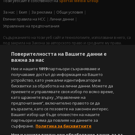
Този уебсайт е собственост на
Sportal Media Group
За нас
Екип
За рекламa
Общи условия
Етични правила на НСС
Лични данни
Управление на предпочитания
Съдържанието на този уеб сайт и технологиите, използвани в него, са
под закрила на Закона за авторското право и сродните му права.
Всички статии, репортажи, интервюта и други текстови, графични и
Поверителността на Вашите данни е
видео материали, публикувани в сайта, са собственост на Агенция
Спортал, освен ако изрично е посочено друго. Допуска се
важна за нас
публикуване на текстови материали само след писмено съгласие на
Ние и нашите
1019
партньори съхраняваме и
Агенция Спортал, посочване на източника и добавяне на линк към
получаваме достъп до информация на Вашето
www.sportal.bg. Използването на графични и видео материали,
устройство, като уникални идентификатори в
публикувани в сайта, е строго забранено. Нарушителите ще бъдат
бисквитки за обработка на лични данни. Можете да
санкционирани с цялата строгост на закона.
приемете и управлявате своя избор по всяко време,
като щракнете върху „Управление на
Свали
БЕЗПЛАТНОТО
приложение за:
предпочитания“, включително правото си да
възразите, като се позовете на законен интерес.
iOS
Android
Вашият избор ще бъде оповестен на нашите
партньори и няма да повлияе на данните за
Powered by:
сърфиране.
Политика за бисквитките
Ние и нашите партньори обработваме данни, за да