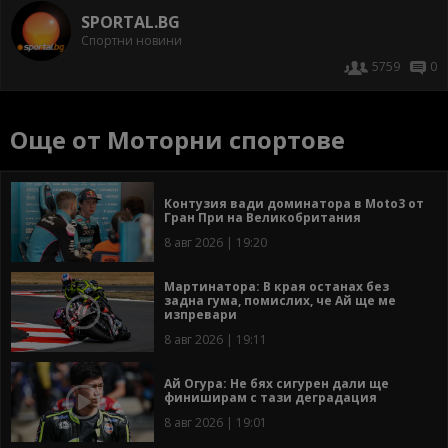
SPORTAL.BG
Спортни новини
5759
0
Още от Моторни спортове
Контузия вади доминатора в Moto3 от
Гран При на Великобритания
8 авг 2026 | 19:20
Мартинатора: В края останах без
задна гума, помислих, че Ай ще ме
изпревари
8 авг 2026 | 19:11
Ай Огура: Не бях сигурен дали ще
финиширам с тази деградация
8 авг 2026 | 19:01