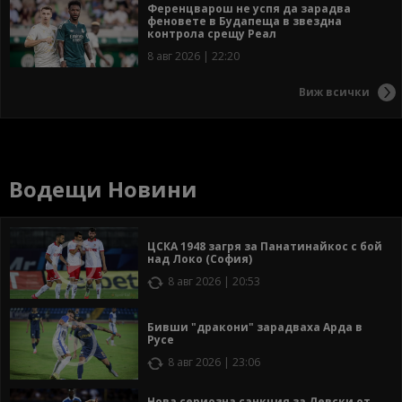
Ференцварош не успя да зарадва
феновете в Будапеща в звездна
контрола срещу Реал
8 авг 2026 | 22:20
Виж всички
Водещи Новини
ЦСКА 1948 загря за Панатинайкос с бой
над Локо (София)
8 авг 2026 | 20:53
Бивши "дракони" зарадваха Арда в
Русе
8 авг 2026 | 23:06
Нова сериозна санкция за Левски от