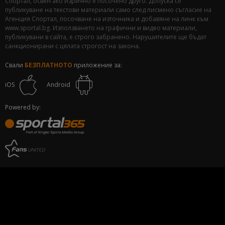
Спортал, освен ако изрично е посочено друго. Допуска се
публикуване на текстови материали само след писмено съгласие на
Агенция Спортал, посочване на източника и добавяне на линк към
www.sportal.bg. Използването на графични и видео материали,
публикувани в сайта, е строго забранено. Нарушителите ще бъдат
санкционирани с цялата строгост на закона.
Свали
БЕЗПЛАТНОТО
приложение за:
iOS
Android
Powered by: