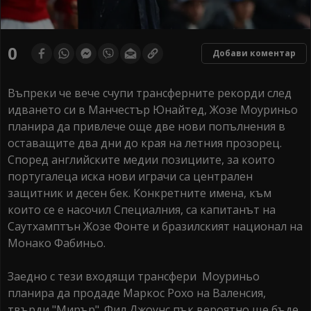
0
Добави коментар
Въпреки че вече счупи трансферните рекорди след
идването си в Манчестър Юнайтед, Жозе Моуриньо
планира да привлече още две нови попълнения в
оставащите два дни до края на летния прозорец.
Според английските медии позициите, за които
португалеца иска нови играчи са централен
защитник и десен бек. Конкретните имена, към
които се е насочил Специалния, са капитанът на
Саутхамптън Жозе Фонте и бразилският национал на
Монако Фабиньо.
Заедно с тези входящи трансфери Моуриньо
планира да продаде Маркос Рохо на Валенсия,
твърди "Мирър". Фил Джоунс пък вероятно ще бъде