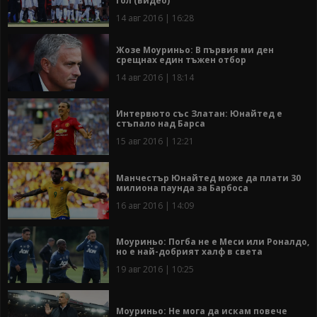
гол (видео)
14 авг 2016 | 16:28
Жозе Моуриньо: В първия ми ден
срещнах един тъжен отбор
14 авг 2016 | 18:14
Интервюто със Златан: Юнайтед е
стъпало над Барса
15 авг 2016 | 12:21
Манчестър Юнайтед може да плати 30
милиона паунда за Барбоса
16 авг 2016 | 14:09
Моуриньо: Погба не е Меси или Роналдо,
но е най-добрият халф в света
19 авг 2016 | 10:25
Моуриньо: Не мога да искам повече