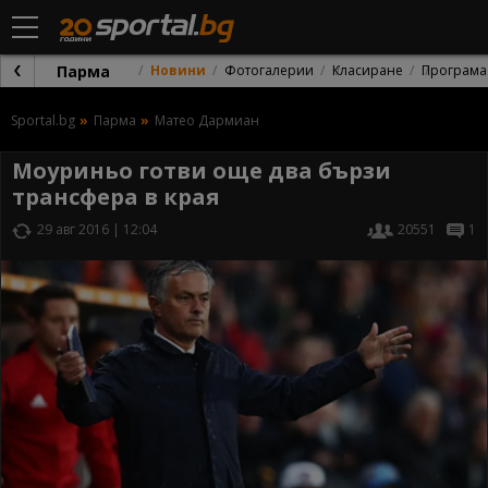
Парма
Новини
Фотогалерии
Класиране
Програма
Sportal.bg
Парма
Матео Дармиан
Моуриньо готви още два бързи
трансфера в края
29 авг 2016 | 12:04
20551
1