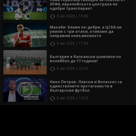
УЕФА, европейската централа не
одобри транспарант
8 авг 2026 | 16:06
Макаби: Бяхме по-добри, а ЦСКА ни
ужили с три атаки, отиваме да
направим невъзможното
8 авг 2026 | 17:04
България е балкански шампион по
волейбол до 17 години!
8 авг 2026 | 22:25
Нико Петров: Левски и Веласкес са
единствените протагонисти в
българския футбол
8 авг 2026 | 14:13