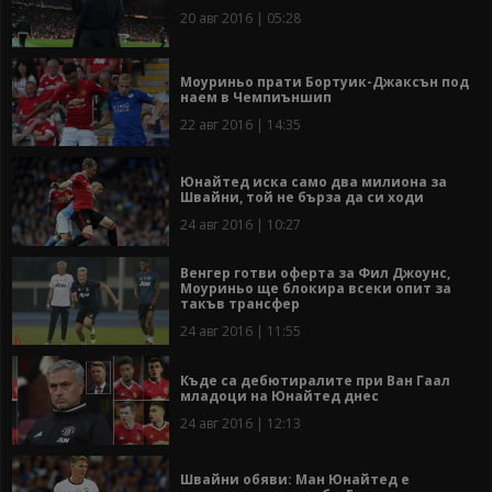
20 авг 2016 | 05:28
Моуриньо прати Бортуик-Джаксън под
наем в Чемпиъншип
22 авг 2016 | 14:35
Юнайтед иска само два милиона за
Швайни, той не бърза да си ходи
24 авг 2016 | 10:27
Венгер готви оферта за Фил Джоунс,
Моуриньо ще блокира всеки опит за
такъв трансфер
24 авг 2016 | 11:55
Къде са дебютиралите при Ван Гаал
младоци на Юнайтед днес
24 авг 2016 | 12:13
Швайни обяви: Ман Юнайтед е