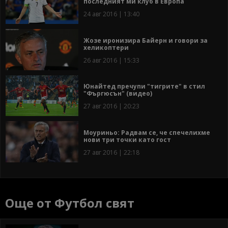
последният ми клуб в Европа
24 авг 2016 | 13:40
Жозе иронизира Байерн и говори за
хеликоптери
26 авг 2016 | 15:33
Юнайтед пречупи "тигрите" в стил
"Фъргюсън" (видео)
27 авг 2016 | 20:23
Моуриньо: Радвам се, че спечелихме
нови три точки като гост
27 авг 2016 | 22:18
Още от Футбол свят