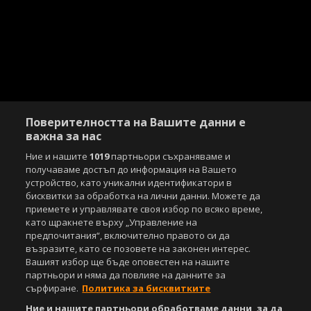
Поверителността на Вашите данни е
важна за нас
Ние и нашите
1019
партньори съхраняваме и
получаваме достъп до информация на Вашето
устройство, като уникални идентификатори в
бисквитки за обработка на лични данни. Можете да
приемете и управлявате своя избор по всяко време,
като щракнете върху „Управление на
предпочитания“, включително правото си да
възразите, като се позовете на законен интерес.
Вашият избор ще бъде оповестен на нашите
партньори и няма да повлияе на данните за
сърфиране.
Политика за бисквитките
Ние и нашите партньори обработваме данни, за да