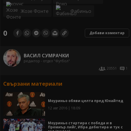
Жозе Фонте
Фабиньо
0
Добави коментар
ВАСИЛ СУМРАЧКИ
редактор - отдел "Футбол"
20551
1
Свързани материали
Моуриньо обяви целта пред Юнайтед
12 авг 2016 | 18:09
Моуриньо стартира с победа и в
Премиър лийг, Ибра дебютира и тук с