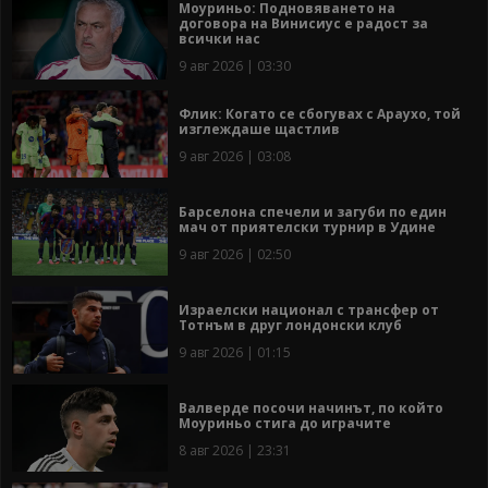
Моуриньо: Подновяването на
договора на Винисиус е радост за
всички нас
9 авг 2026 | 03:30
Флик: Когато се сбогувах с Араухо, той
изглеждаше щастлив
9 авг 2026 | 03:08
Барселона спечели и загуби по един
мач от приятелски турнир в Удине
9 авг 2026 | 02:50
Израелски национал с трансфер от
Тотнъм в друг лондонски клуб
9 авг 2026 | 01:15
Валверде посочи начинът, по който
Моуриньо стига до играчите
8 авг 2026 | 23:31