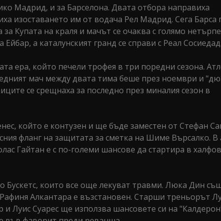
ко Мадрид, и за Барселона. Двата отбора направиха
ха изоставането им от водача Рел Мадрид. Сега Барса 
за Купата на краля и мачът се очаква с голямо нетърпе
 Ейбар, а каталунският гранд се справи с Реал Сосиедад
та ера, който печели трофея в три поредни сезона. Ат
ледният мач между двата тима беше през ноември и "д
ниците се срещнаха за последно през миналия сезон в
ес, който е контузен и ще бъде заместен от Стефан Са
сния фланг на защитата за сметка на Шиме Върсалко. В
лас Гайтан е с по-големи шансове да стартира в халфо
о Бускетс, които все още лекуват травми. Люка Дин съ
о Рафиня Алкантара е възстановен. Старши треньорът Л
р и Луис Суарес ще използва шансовете си на "Калдерон
не във фаворит преди реванша.