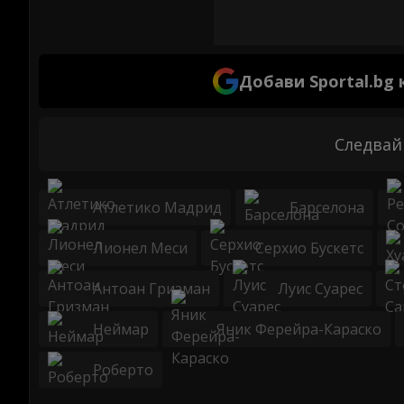
Добави Sportal.bg
Следвай
Атлетико Мадрид
Барселона
Лионел Меси
Серхио Бускетс
Антоан Гризман
Луис Суарес
Неймар
Яник Ферейра-Караско
Роберто