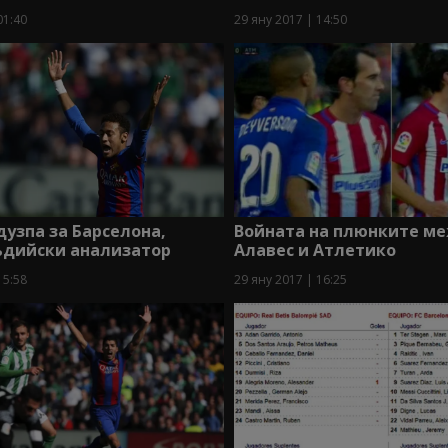
01:40
29 яну 2017 | 14:50
узпа за Барселона,
Войната на плюнките м
ъдийски анализатор
Алавес и Атлетико
15:58
29 яну 2017 | 16:25