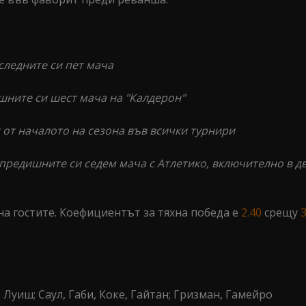
следните си пет мача
шните си шест мача на "Калдерон"
т от началото на сезона във всички турнири
 предишните си седем мача с Атлетико, включително в дв
а гостите. Коефициентът за тяхна победа е
2.40
срещу
3
 Луиш; Саул, Габи, Коке, Гайтан; Гризман, Гамейро