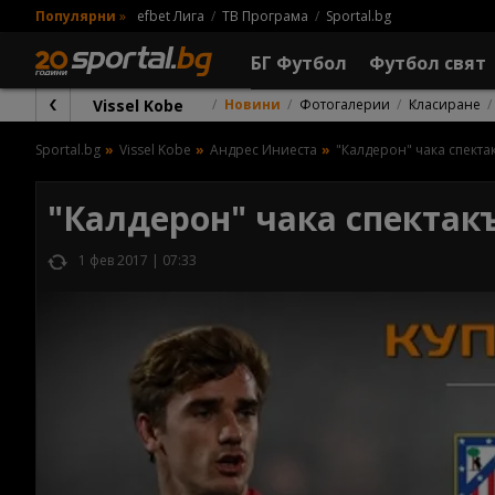
Популярни
»
efbet Лига
ТВ Програма
Sportal.bg
БГ Футбол
Футбол свят
Vissel Kobe
Новини
Фотогалерии
Класиране
Sportal.bg
Vissel Kobe
Андрес Иниеста
"Калдерон" чака спекта
"Калдерон" чака спектак
1 фев 2017 | 07:33