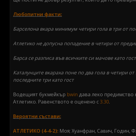
Любопитни факти:
Барселона вкара минимум четири гола в три от по
Атлетико не допусна попадение в четири от преди
Барса се разписа във всичките си мачове като гос
Каталунците вкараха поне по два гола в четири от
последните три като гост
Водещият букмейкър
bwin
дава леко предимство н
Атлетико. Равенството е оценено с
3.30
.
Вероятни състави:
АТЛЕТИКО (4-4-2):
Моя; Хуанфран, Савич, Годин, Ф.