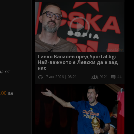
Гинко Василев пред Sportal.bg:
Най-важното е Левски да е зад
нас
а от
7 авг 2026 | 08:21
9121
44
.00
за