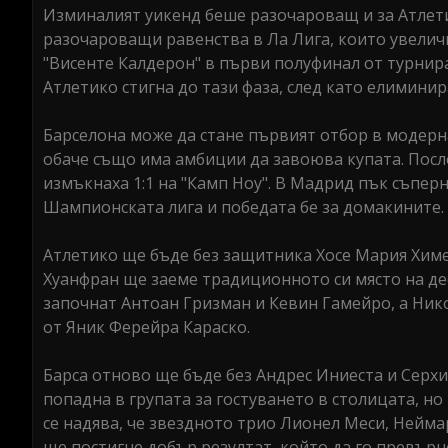
Изминалият уикенд беше разочароващ и за Атлети
разочароващи равенства в Ла Лига, които увеличи
"Висенте Калдерон" в първи полуфинал от турнира 
Атлетико стигна до тази фаза, след като елиминира
Барселона може да стане първият отбор в модерна
обаче също има амбиции да завоюва купата. Пос
измъкнаха 1:1 на "Камп Ноу". В Мадрид пък съпер
Шампионската лига и победата бе за домакините.
Атлетико ще бъде без защитника Хосе Мария Химен
Хуанфран ще заеме традиционното си място на де
започнат Антоан Гризман и Кевин Гамейро, а Нико
от Яник Ферейра Караско.
Барса отново ще бъде без Андрес Иниеста и Серхи
попадна в групата за гостуването в столицата, н
се надява, че звездното трио Лионел Меси, Нейма
ще постигне добър резултат, който да го превър