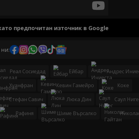
 като предпочитан източник в Google
 ни:
Реал Сосиедад
Ейбар
Андрес Иние
Хуанфран
Кевин Гамейро
Коке
Стефан Савич
Люка Дин
Саул Ниге
Рафиня
Шиме Върсалко
Никола