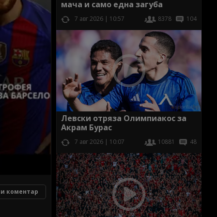
мача и само една загуба
7 авг 2026 | 10:57
8378
104
Левски отряза Олимпиакос за
Акрам Бурас
7 авг 2026 | 10:07
10881
48
и коментар