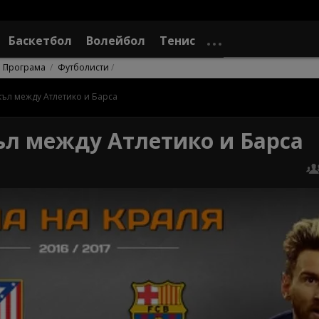
Баскетбол
Волейбол
Тенис
Програма
Футболисти
къл между Атлетико и Барса
ъл между Атлетико и Барса