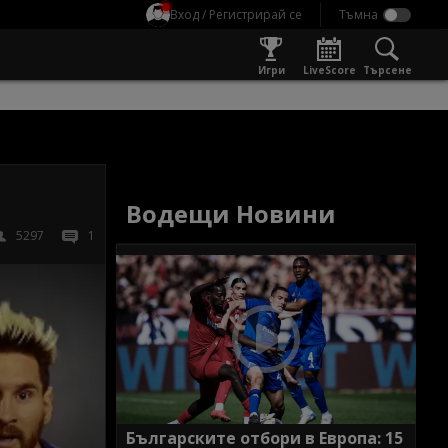
Вход / Регистрирай се
Игри
LiveScore
Търсене
Водещи Новини
5297
1
Българските отбори в Европа: 15