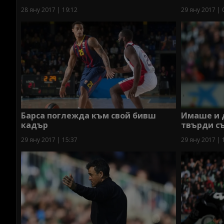
28 яну 2017 | 19:12
29 яну 2017 | 
Барса поглежда към свой бивш
Имаше и д
кадър
твърди с
29 яну 2017 | 15:37
29 яну 2017 | 