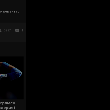
и коментар
5297
1
огромен
алерия)