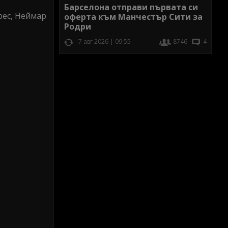
Барселона отправи първата си
арес, Неймар
оферта към Манчестър Сити за
Родри
7 авг 2026 | 09:55
8746
4