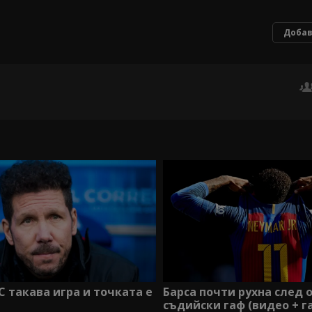
Добав
С такава игра и точката е
Барса почти рухна след 
съдийски гаф (видео + г