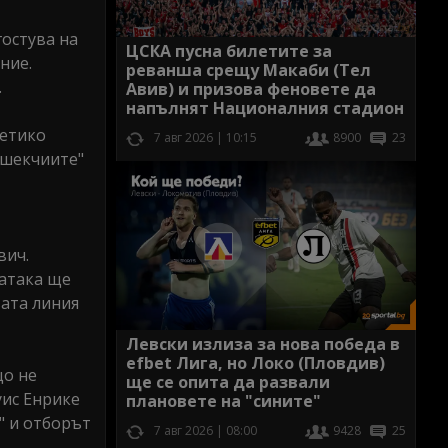
гостува на
ЦСКА пусна билетите за
ние.
реванша срещу Макаби (Тел
.
Авив) и призова феновете да
напълнят Националния стадион
летико
7 авг 2026 | 10:15
8900
23
юшекчиите"
вич.
 атака ще
вата линия
Левски излиза за нова победа в
efbet Лига, но Локо (Пловдив)
що не
ще се опита да развали
уис Енрике
плановете на "сините"
" и отборът
7 авг 2026 | 08:00
9428
25