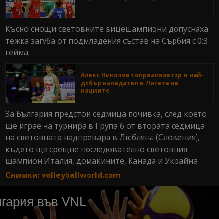
Късно снощи световните вицешампиони допуснаха
тежка загуба от подмладения състав на Сърбия с 0:3
гейма.
Алекс Николов топреализатор и най-
добър нападател в Лигата на
нациите
За България предстои седмица почивка, след което
ще играе на турнира в Група 6 от втората седмица
на световната надпревара в Любляна (Словения),
където ще срещне последователно световния
шампион Италия, домакините, Канада и Украйна.
Снимки: volleyballworld.com