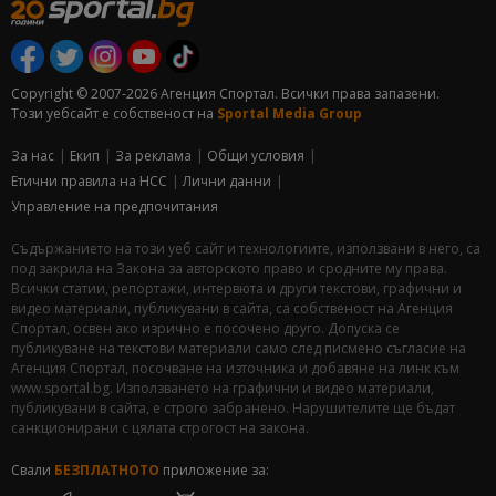
Copyright © 2007-2026 Агенция Спортал. Всички права запазени.
Този уебсайт е собственост на
Sportal Media Group
За нас
Екип
За рекламa
Общи условия
Етични правила на НСС
Лични данни
Управление на предпочитания
Съдържанието на този уеб сайт и технологиите, използвани в него, са
под закрила на Закона за авторското право и сродните му права.
Всички статии, репортажи, интервюта и други текстови, графични и
видео материали, публикувани в сайта, са собственост на Агенция
Спортал, освен ако изрично е посочено друго. Допуска се
публикуване на текстови материали само след писмено съгласие на
Агенция Спортал, посочване на източника и добавяне на линк към
www.sportal.bg. Използването на графични и видео материали,
публикувани в сайта, е строго забранено. Нарушителите ще бъдат
санкционирани с цялата строгост на закона.
Свали
БЕЗПЛАТНОТО
приложение за: