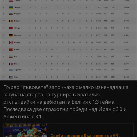
Първо "лъвовете" започнаха с малко изненадваща
загуба на старта на турнира в Бразилия,
отстъпвайки на дебютанта Белгия с 1:3 гейма.
Последваха две страхотни победи над Иран с 3:0 и
Аржентина с 3:1.
Сърбия шокира България във VNL