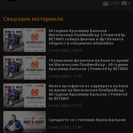
2359
4
Свързани материали
60 години Красимир Балъков -
Магическия Плеймейкър | Powered by
BETANO събира фенове и футболната
общност в специално юбилейно
събитие
2 юни 2026 | 18:04
10 уникални фланелки на Бала по време
на Магическия Плеймейкър - 60 години
Красимир Балъков | Powered by BETANO
3 юни 2026 | 17:40
Много артефакти от кариерата на Бала
по време на Магическия Плеймейкър -
60 години Красимир Балъков | Powered
by BETANO
4 юни 2026 | 15:54
Срещнете се с големия Краси Балъков
5 юни 2026 | 17:00