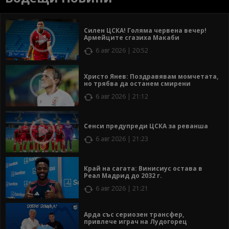
Силен ЦСКА! Голяма червена вечер!
Армейците сгазиха Макаби
6 авг 2026 | 20:52
Христо Янев: Поздравявам момчетата,
но трябва да останем смирени
6 авг 2026 | 21:12
Сенси предупреди ЦСКА за реванша
6 авг 2026 | 21:23
Край на сагата: Винисиус остава в
Реал Мадрид до 2032 г.
6 авг 2026 | 21:21
Арда със сериозен трансфер,
привлече играч на Лудогорец