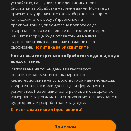
устройство, като уникални идентификатори в
Copyright © 2007-2026 Агенция Спортал. Всички права запазени.
бисквитки за обработка на лични данни. Можете да
Този уебсайт е собственост на
Sportal Media Group
приемете и управлявате своя избор по всяко време,
като щракнете върху „Управление на
За нас
Екип
За рекламa
Общи условия
предпочитания“, включително правото си да
Етични правила на НСС
Лични данни
възразите, като се позовете на законен интерес.
Вашият избор ще бъде оповестен на нашите
Управление на предпочитания
партньори и няма да повлияе на данните за
сърфиране.
Политика за бисквитките
Съдържанието на този уеб сайт и технологиите, използвани в него, са
под закрила на Закона за авторското право и сродните му права.
Ние и нашите партньори обработваме данни, за да
Всички статии, репортажи, интервюта и други текстови, графични и
предоставим:
видео материали, публикувани в сайта, са собственост на Агенция
Спортал, освен ако изрично е посочено друго. Допуска се
Използване на точни данни за географско
публикуване на текстови материали само след писмено съгласие на
позициониране. Активно сканиране на
Агенция Спортал, посочване на източника и добавяне на линк към
характеристиките на устройството за идентификация.
www.sportal.bg. Използването на графични и видео материали,
Съхраняване на и/или достъп до информация на
публикувани в сайта, е строго забранено. Нарушителите ще бъдат
устройство. Персонализирана реклама и съдържание,
санкционирани с цялата строгост на закона.
измерване на рекламата и съдържанието, проучване на
аудиторията и разработване на услуги.
Свали
БЕЗПЛАТНОТО
приложение за:
Списък с партньори (доставчици)
iOS
Android
Приемам
Powered by: