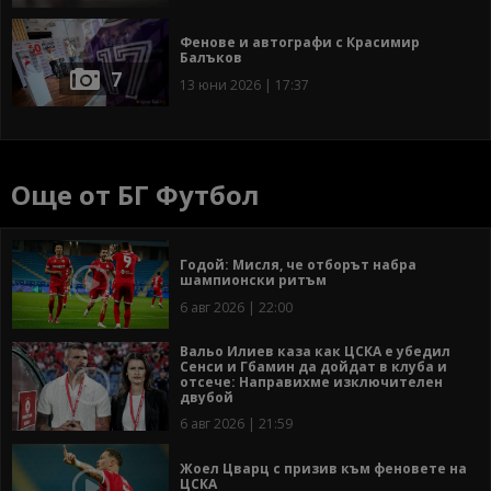
Фенове и автографи с Красимир
Балъков
7
13 юни 2026 | 17:37
Още от БГ Футбол
Годой: Мисля, че отборът набра
шампионски ритъм
6 авг 2026 | 22:00
Вальо Илиев каза как ЦСКА е убедил
Сенси и Гбамин да дойдат в клуба и
отсече: Направихме изключителен
двубой
6 авг 2026 | 21:59
Жоел Цварц с призив към феновете на
ЦСКА