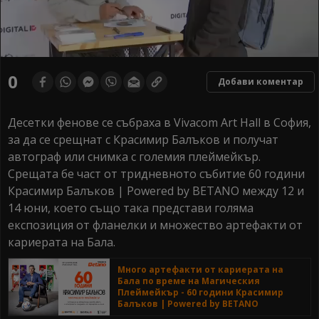
0
seconds
0
Добави коментар
of
0
seconds
Десетки фенове се събраха в Vivacom Art Hall в София,
за да се срещнат с Красимир Балъков и получат
автограф или снимка с големия плеймейкър.
Срещата бе част от тридневното събитие 60 години
Красимир Балъков | Powered by BETANO между 12 и
14 юни, което също така представи голяма
експозиция от фланелки и множество артефакти от
кариерата на Бала.
Много артефакти от кариерата на
Бала по време на Магическия
Плеймейкър - 60 години Красимир
Балъков | Powered by BETANO