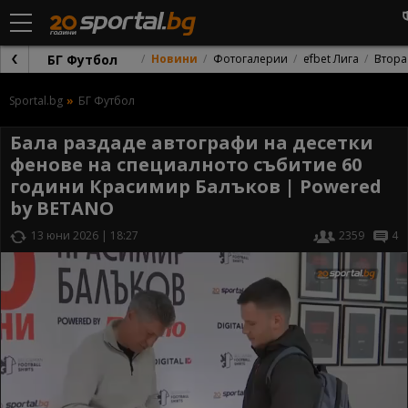
БГ Футбол
Новини
Фотогалерии
efbet Лига
Втора
Sportal.bg
БГ Футбол
Бала раздаде автографи на десетки
фенове на специалното събитие 60
години Красимир Балъков | Powered
by BETANO
13 юни 2026 | 18:27
2359
4