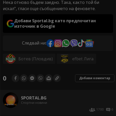
Нека отново бъдем заедно. Така, както той би
искал", гласи още съобщението на феновете.
Добави Sportal.bg като предпочитан
източник в Google
Следвай ни:
Ботев (Пловдив)
efbet Лига
0
Добави коментар
SPORTAL.BG
Спортни новини
1700
6