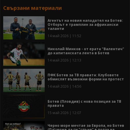
Свързани материали
Агентът на новия нападател на Ботев:
Отборът е трамплин за африкански
таланти
14 май 2026 | 11:52
Николай Минков - от ерата "Валентич"
до капитанската лента в Ботев
14 май 2026 | 12:13
ПФК Ботев за ТВ правата: Клубовете
обмислят възможни форми на протест
14 май 2026 | 14:56
Ботев (Пловдив) с нова позиция за ТВ
правата
15 май 2026 | 12:07
Черно море мечтае за Европа, но Ботев
(Пд) може да ги "спъне" в полза на