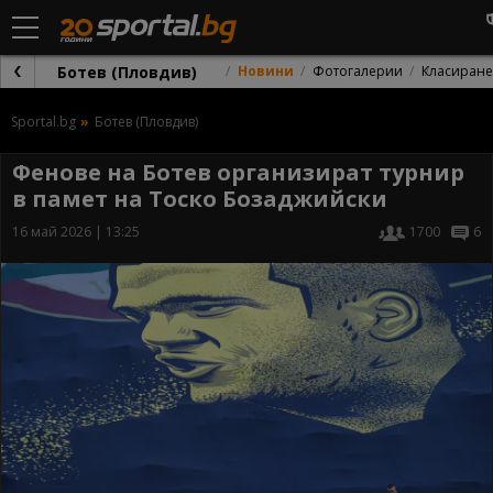
Ботев (Пловдив)
Новини
Фотогалерии
Класиране
Sportal.bg
Ботев (Пловдив)
Фенове на Ботев организират турнир
в памет на Тоско Бозаджийски
16 май 2026 | 13:25
1700
6