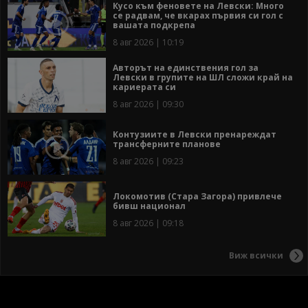
Кусо към феновете на Левски: Много
се радвам, че вкарах първия си гол с
вашата подкрепа
8 авг 2026 | 10:19
Авторът на единствения гол за
Левски в групите на ШЛ сложи край на
кариерата си
8 авг 2026 | 09:30
Контузиите в Левски пренареждат
трансферните планове
8 авг 2026 | 09:23
Локомотив (Стара Загора) привлече
бивш национал
8 авг 2026 | 09:18
Виж всички