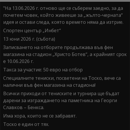
"На 13.06.2026 г. отново ще се съберем заедно, за да
почетем човек, който живееше за „жълто-черната“
идея и остави следа, която времето няма да изтрие.
Спортен център „Инбет“
13 юни 2026 г. (събота)
Записването на отборите продължава във фен
магазина на стадион „Христо Ботев“, а крайният срок
е 10.06.2026 г.
Такса за участие: 50 евро на отбор
Специалните тениски, посветени на Тоско, вече са
налични във фен магазина на стадиона!
Всички приходи от тениските и турнира ще бъдат
дарени за изграждането на паметника на Георги
Славков – Бенкса.
Има хора, които не се забравят.
Тоско е един от тях.