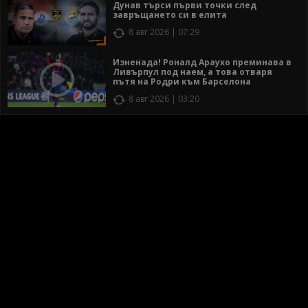
Дунав търси първи точки след
завръщането си в елита
8 авг 2026 | 07:29
Изненада! Роналд Араухо преминава в
Ливърпул под наем, а това отваря
пътя на Родри към Барселона
8 авг 2026 | 03:20