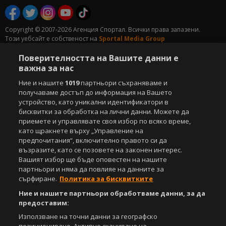
Copyright © 2007-2026 Агенция Спортал. Всички права запазени.
Този уебсайт е собственост на
Sportal Media Group
Поверителността на Вашите данни е
За нас
Екип
За рекламa
Общи условия
важна за нас
Етични правила на НСС
Лични данни
Управление на предпочитания
Ние и нашите
1019
партньори съхраняваме и
получаваме достъп до информация на Вашето
Съдържанието на този уеб сайт и технологиите, използвани в него, са
устройство, като уникални идентификатори в
под закрила на Закона за авторското право и сродните му права.
бисквитки за обработка на лични данни. Можете да
Всички статии, репортажи, интервюта и други текстови, графични и
приемете и управлявате своя избор по всяко време,
видео материали, публикувани в сайта, са собственост на Агенция
като щракнете върху „Управление на
Спортал, освен ако изрично е посочено друго. Допуска се
предпочитания“, включително правото си да
публикуване на текстови материали само след писмено съгласие на
възразите, като се позовете на законен интерес.
Агенция Спортал, посочване на източника и добавяне на линк към
Вашият избор ще бъде оповестен на нашите
www.sportal.bg. Използването на графични и видео материали,
партньори и няма да повлияе на данните за
публикувани в сайта, е строго забранено. Нарушителите ще бъдат
сърфиране.
Политика за бисквитките
санкционирани с цялата строгост на закона.
Ние и нашите партньори обработваме данни, за да
Свали
БЕЗПЛАТНОТО
приложение за:
предоставим:
Използване на точни данни за географско
iOS
Android