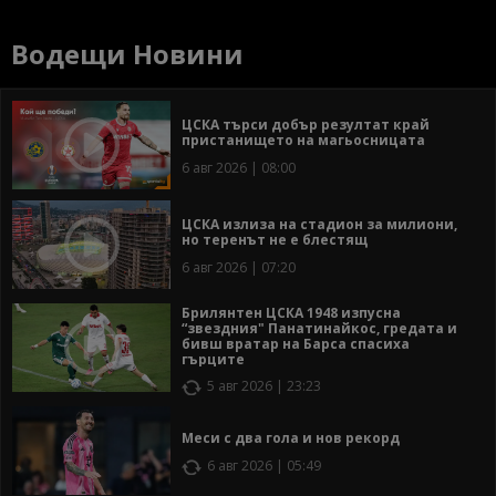
Водещи Новини
ЦСКА търси добър резултат край
пристанището на магьосницата
6 авг 2026 | 08:00
ЦСКА излиза на стадион за милиони,
но теренът не е блестящ
6 авг 2026 | 07:20
Брилянтен ЦСКА 1948 изпусна
“звездния" Панатинайкос, гредата и
бивш вратар на Барса спасиха
гърците
5 авг 2026 | 23:23
Меси с два гола и нов рекорд
6 авг 2026 | 05:49