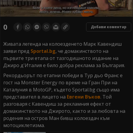
0
seconds
0
Добави коментар
of
0
seconds
Живата легенда на колоезденето Марк Кавендиш
заяви пред
Sportal.bg
, че домакинството на
първите три етапа от тазгодишното издание на
Джиро д'Италия е било добра реклама за България.
Рекордьорът по етапни победи в Тур дьо Франс е
гост на Monster Energy по време на Гран При на
Каталуния в MotoGP, където Sportal.bg също има
представител в лицето на
Евгени Въков
. Той
разговаря с Кавендиш за рекламния ефект от
домакинството на Джирото, както и за любовта на
родения на остров Ман бивш колоездач към
мотоциклетизма.