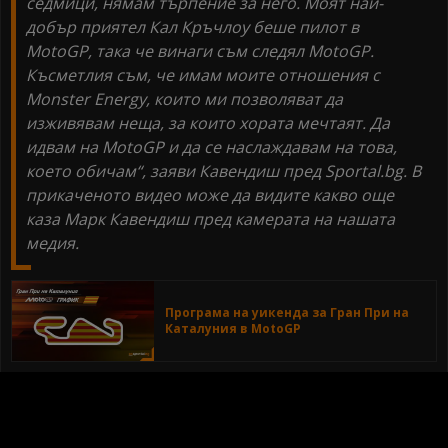
седмици, нямам търпение за него. Моят най-
добър приятел Кал Кръчлоу беше пилот в
MotoGP, така че винаги съм следял MotoGP.
Късметлия съм, че имам моите отношения с
Monster Energy, които ми позволяват да
изживявам неща, за които хората мечтаят. Да
идвам на MotoGP и да се наслаждавам на това,
което обичам“, заяви Кавендиш пред Sportal.bg. В
прикаченото видео може да видите какво още
каза Марк Кавендиш пред камерата на нашата
медия.
Програма на уикенда за Гран При на
Каталуния в MotoGP