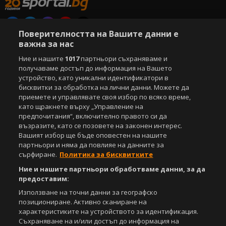
Поверителността на Вашите данни е
Copyright © 2007-2026 Агенция Спортал. Всички права запазени.
важна за нас
Този уебсайт е собственост на
Sportal Media Group
Ние и нашите
1017
партньори съхраняваме и
получаваме достъп до информация на Вашето
За нас
Екип
За рекламa
Общи условия
устройство, като уникални идентификатори в
Етични правила на НСС
Лични данни
бисквитки за обработка на лични данни. Можете да
Управление на предпочитания
приемете и управлявате своя избор по всяко време,
като щракнете върху „Управление на
Съдържанието на този уеб сайт и технологиите, използвани в него, са
предпочитания“, включително правото си да
под закрила на Закона за авторското право и сродните му права.
възразите, като се позовете на законен интерес.
Всички статии, репортажи, интервюта и други текстови, графични и
Вашият избор ще бъде оповестен на нашите
видео материали, публикувани в сайта, са собственост на Агенция
партньори и няма да повлияе на данните за
Спортал, освен ако изрично е посочено друго. Допуска се
сърфиране.
Политика за бисквитките
публикуване на текстови материали само след писмено съгласие на
Агенция Спортал, посочване на източника и добавяне на линк към
Ние и нашите партньори обработваме данни, за да
www.sportal.bg. Използването на графични и видео материали,
предоставим:
публикувани в сайта, е строго забранено. Нарушителите ще бъдат
Използване на точни данни за географско
санкционирани с цялата строгост на закона.
позициониране. Активно сканиране на
характеристиките на устройството за идентификация.
Свали
БЕЗПЛАТНОТО
приложение за:
Съхраняване на и/или достъп до информация на