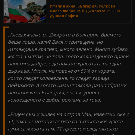
Италия ахна: България, толкова
много любов към Джирото! 250 000
души в София
„Гледах малко от Джирото в България. Времето
беше лошо, нали? Валя и трите дена, но
изглеждаше красиво, много зелено. Много хубаво
място. Смятам, че това, което колоезденето прави
наистина добре, е да покаже красотата на една
държава. Мисля, че повече от 50% от хората,
които гледат колоездене, го гледат заради
пейзажите. А когато имаш толкова разнообразни
пейзажи като България, със сигурност
колоезденето е добра реклама за това.
„Роден съм и живея на остров Ман, известни сме с
ТТ, така че мотоциклетите са в кръвта ми. Двете
гуми са живота там. ТТ предстои след няколко