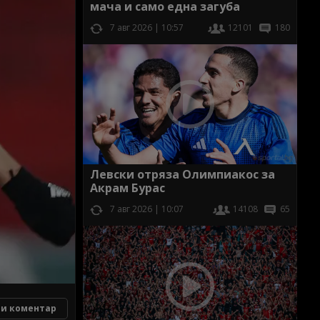
мача и само една загуба
7 авг 2026 | 10:57
12101
180
Левски отряза Олимпиакос за
Акрам Бурас
7 авг 2026 | 10:07
14108
65
и коментар