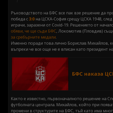
Ръководството на БФС все пак взе решение да пр
победа с
3:0
на ЦСКА-София срещу ЦСКА 1948, след 
играчи, заразени от Covid-19. Решението от нача
обяви, че ще съди БФС
, Локомотив (Пловдив) същ
за сребърните медали
.
Именно поради това лично Борислав Михайлов, кой
въпреки че все още не е вписан като президент н
БФС наказа ЦС
Както е известно, първоначалното решение на Сп
футболната централа. Михайлов, който при появат
промени в структурите на БФС, тъй като има мног