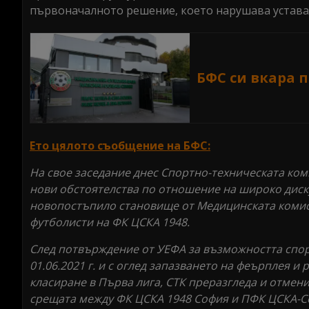
първоначалното решение, което нарушава устава
БФС си вкара 
Ето цялото съобщение на БФС:
На свое заседание днес Спортно-техническата ком
нови обстоятелства по отношение на широко диск
новопостъпило становище от Медицинската комиси
футболисти на ФК ЦСКА 1948.
След потвърждение от УЕФА за възможността спор
01.06.2021 г. и с оглед запазването на феърплея 
класиране в Първа лига, СТК преразгледа и отмени в
срещата между ФК ЦСКА 1948 София и ПФК ЦСКА-Софи