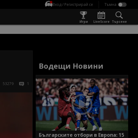
Вход / Регистрирай се
Игри
LiveScore
Търсене
Водещи Новини
53279
1
Българските отбори в Европа: 15