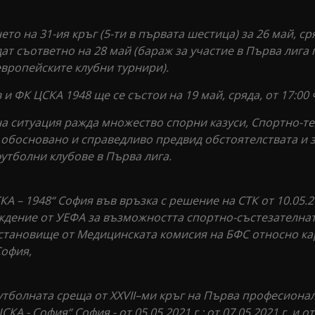
 на 31-ия кръг (5-ти в първата шестица) за 26 май, сря
т съответно на 28 май (бараж за участие в Първа лига 
 европейските клубни турнири).
ФК ЦСКА 1948 ще се състои на 19 май, сряда, от 17:00 
а ситуация ражда множество спорни казуси, Спортно-т
 обосновано и справедливо предвид обстоятелствата и 
утболни клубове в Първа лига.
КА – 1948“ София във връзка с решение на СТК от 10.05.
ждение от УЕФА за възможността спортно-състезателнат
о становище от Медицинската комисия на БФС относно к
София,
тболната среща от XXVII–ми кръг на Първа професионал
- София“ София - от 05.05.2021 г.; от 07.05.2021 г. и от