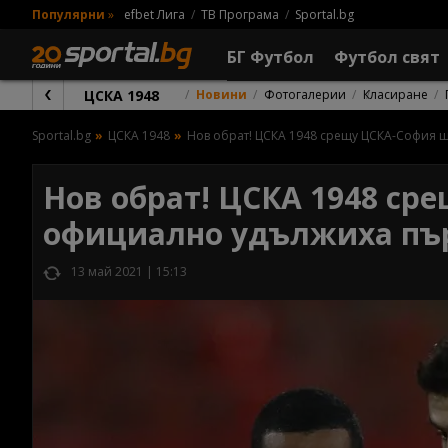
Популярни
»
efbet Лига
ТВ Програма
Sportal.bg
БГ Футбол
Футбол свят
ЦСКА 1948
Новини
Фотогалерии
Класиране
Sportal.bg
ЦСКА 1948
Нов обрат! ЦСКА 1948 срещу ЦСКА-София щ
Нов обрат! ЦСКА 1948 ср
официално удължиха пъ
13 май 2021 | 15:13