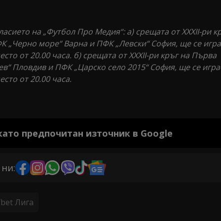
ласието на „Футбол Про Медия“: а) срещата от XXXII-ри к
 „Черно море“ Варна и ПФК „Левски“ София, ще се игра
место от 20.00 часа. б) срещата от XXXII-ри кръг на Първа
в“ Пловдив и ПФК „Царско село 2015“ София, ще се игра
место от 20.00 часа.
 като предпочитан източник в Google
 ни:
fbet Лига