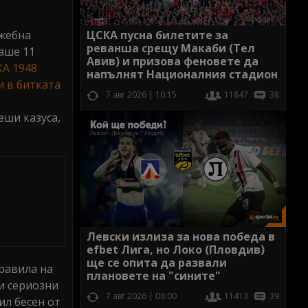
ужебна
ЦСКА пусна билетите за
реванша срещу Макаби (Тел
маше 11
Авив) и призова феновете да
А 1948
напълнят Националния стадион
и в битката
7 авг 2026 | 10:15
11847
38
еши казуса,
Левски излиза за нова победа в
efbet Лига, но Локо (Пловдив)
ще се опита да развали
равила на
плановете на "сините"
и сериозни
7 авг 2026 | 08:00
11413
39
ил бесен от