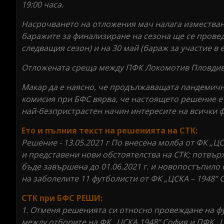
19:00 часа.
Насрочването на отложения мач налага изместването
баражите за финализиране на сезона ще се проведа
следващия сезон) и на 30 май (бараж за участие в
Отложената среща между ПФК Локомотив Пловдив и 
Макар да е наясно, че продължаващата пандемичн
комисия при БФС вярва, че настоящето решение е
най-безпристрастен начин интересите на всички ф
Ето и пълния текст на решенията на СТК:
Решение - 13.05.2021 г По внесена молба от ФК „ЦС
и представени нови обстоятелства на СТК; потвър
бъде завършена до 01.06.2021 г. и новопостъпил
на заболелите 11 футболисти от ФК „ЦСКА – 1948“ 
СТК при БФС РЕШИ:
1. Отменя решенията си относно провеждане на фу
между отборите на ФК „ЦСКА 1948“ София и ПФК „ЦСКА 