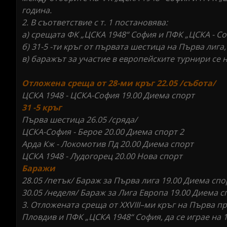
година.
2. В съответствие с т. 1 постановява:
а) срещата ФК „ЦСКА 1948“ София и ПФК „ЦСКА - Соф
б) 31-5 -ти кръг от първата шестица на Първа лига,
в) баражът за участие в европейските турнири се н
Отложена среща от 28-ми кръг 22.05 /събота/
ЦСКА 1948 - ЦСКА-София 19.00 Диема спорт
31 -5 кръг
Първа шестица 26.05 /сряда/
ЦСКА-София - Берое 20.00 Диема спорт 2
Арда Кж - Локомотив Пд 20.00 Диема спорт
ЦСКА 1948 - Лудогорец 20.00 Нова спорт
Баражи
28.05 /петък/ Бараж за Първа лига 19.00 Диема сп
30.05 /неделя/ Бараж за Лига Европа 19.00 Диема 
3. Отложената среща от XXVIII–ми кръг на Първа 
Пловдив и ПФК „ЦСКА 1948“ София, да се играе на 19.