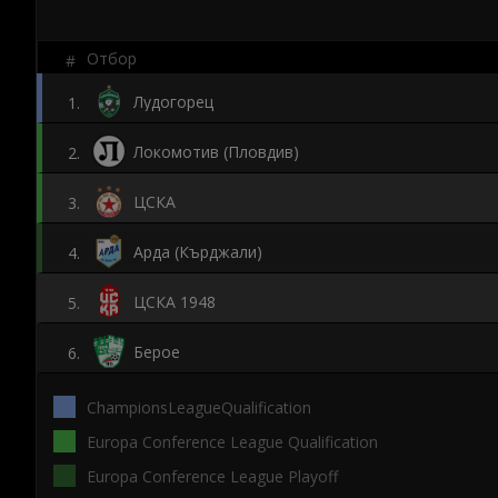
Отбор
#
Лудогорец
1
.
Локомотив (Пловдив)
2
.
ЦСКА
3
.
Арда (Кърджали)
4
.
ЦСКА 1948
5
.
Берое
6
.
ChampionsLeagueQualification
Europa Conference League Qualification
Europa Conference League Playoff