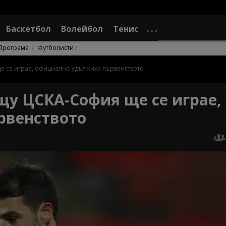
Баскетбол
Волейбол
Тенис
Програма
Футболисти
е се играе, официално удължиха първенството
ещу ЦСКА-София ще се играе,
рвенството