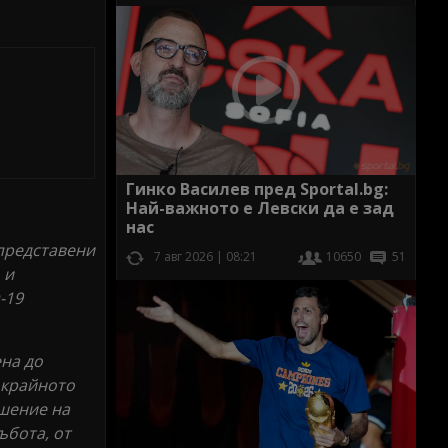
Гинко Василев пред Sportal.bg:
Най-важното е Левски да е зад
нас
 представени
7 авг 2026 | 08:21
10650
51
 и
-19
на до
 крайното
ошение на
ъбота, от