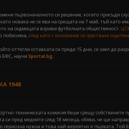
омени първоначалното си решение, когато присъди сл
като новака не се яви на срещата на 7 май, тъй като и
лото на седмицата взриви футболната общественост.
ЦСК
о побесняха,
след като с основание се чувстваха ощетен
то оттегли оставката си преди 15 дни, се заел да разр
а БФС, научи
Sportal.bg.
КА 1948
ортно-техническата комисия беше срещу собствените п
а си пред медиите след 18 месеца, обяви, че ще направ
о сериозна нужна и това най-вероятно е първата. Той б