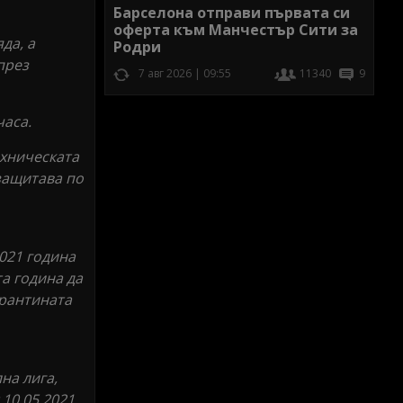
Барселона отправи първата си
оферта към Манчестър Сити за
да, а
Родри
през
7 авг 2026 | 09:55
11340
9
часа.
ехническата
защитава по
2021 година
а година да
арантината
на лига,
 10.05.2021