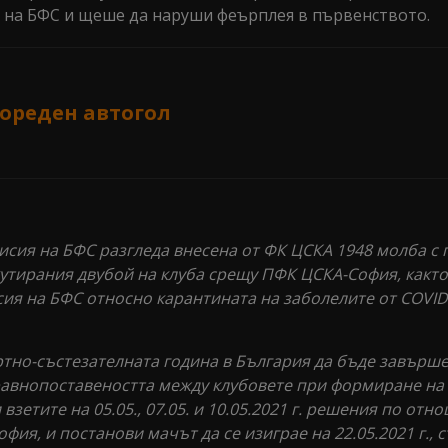
 на БФС и щеше да наруши феърплея в първенството.
пореден автогол
исия на БФС разгледа внесена от ФК ЦСКА 1948 молба с
утирания двубой на клуба срещу ПФК ЦСКА-София, както
я на БФС относно карантината на заболелите от COVID
тно-състезателната година в България да бъде завърше
и равнопоставеността между клубовете при формиране на
зетите на 05.05., 07.05. и 10.05.2021 г. решения по отн
я, и постанови мачът да се изиграе на 22.05.2021 г., с