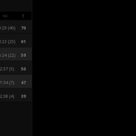
+/-
Т
:29 (40)
70
:23 (25)
61
:24 (22)
59
2:37 (5)
50
1:34 (7)
47
2:38 (4)
39