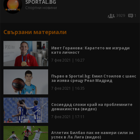
SPORTAL.BG
Спортни новини
3929
1
Свързани материали
Ивет Горанова: Каратето ме изгради
като личност
7 фев 2021 | 16:27
Първо в Sportal.bg: Емил Стоилов с шанс
за изява срещу Реал Мадрид
7 фев 2021 | 16:35
Сосиедад сложи край на проблемните
домакинства (видео)
7 фев 2021 | 17:11
Атлетик Билбао пак не намери сили за
успех в Ла Лига (видео)