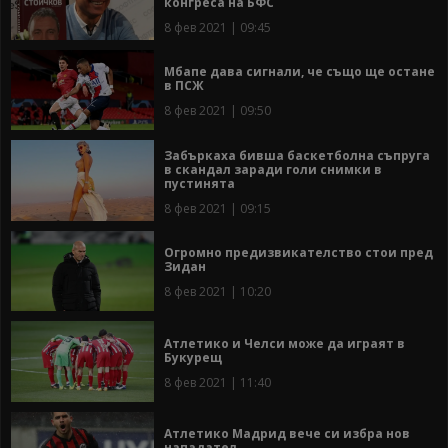
конгреса на БФС
8 фев 2021 | 09:45
Мбапе дава сигнали, че също ще остане
в ПСЖ
8 фев 2021 | 09:50
Забъркаха бивша баскетболна съпруга
в скандал заради голи снимки в
пустинята
8 фев 2021 | 09:15
Огромно предизвикателство стои пред
Зидан
8 фев 2021 | 10:20
Атлетико и Челси може да играят в
Букурещ
8 фев 2021 | 11:40
Атлетико Мадрид вече си избра нов
нападател