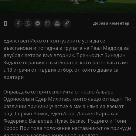
0
Добави коментар
Единствен Иско от контузените успя да се
възстанови и попадна в групата на Реал Мадрид за
двубоя с Хетафе във вторник. Треньорът Зинедин
Зидан е ограничен в избора си, като разполага само
с 13 играчи от първия отбор, от които двама са
вратари.
Оправдаха се притесненията относно Алваро
Одриосола и Едер Милитао, които също отпадат. По
различни причини участие в мача няма да вземат
още Серхио Рамос, Еден Азар, Даниел Карвахал,
Федерико Валверде, Лукас Васкес, Родриго и Тони
Кроос. При това положение наставникът се принуди
да повика шестима юноши от школата.