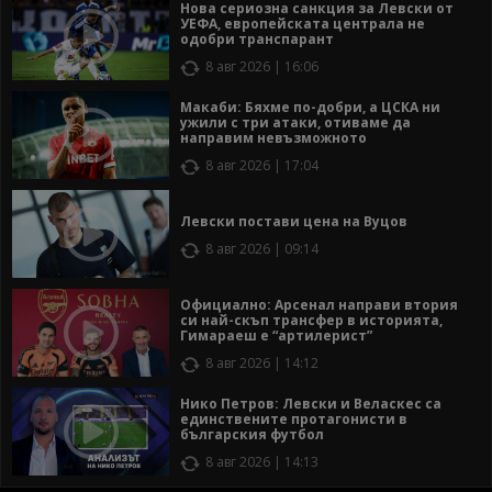
Нова сериозна санкция за Левски от
УЕФА, европейската централа не
одобри транспарант
8 авг 2026 | 16:06
Макаби: Бяхме по-добри, а ЦСКА ни
ужили с три атаки, отиваме да
направим невъзможното
8 авг 2026 | 17:04
Левски постави цена на Вуцов
8 авг 2026 | 09:14
Официално: Арсенал направи втория
си най-скъп трансфер в историята,
Гимараеш е “артилерист”
8 авг 2026 | 14:12
Нико Петров: Левски и Веласкес са
единствените протагонисти в
българския футбол
8 авг 2026 | 14:13