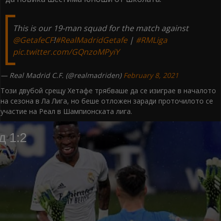
This is our 19-man squad for the match against
@GetafeCF
!
#RealMadridGetafe
|
#RMLiga
pic.twitter.com/GQnzoMPyiY
— Real Madrid C.F. (@realmadriden)
February 8, 2021
Този двубой срещу Хетафе трябваше да се изиграе в началото
на сезона в Ла Лига, но беше отложен заради проточилото се
участие на Реал в Шампионската лига.