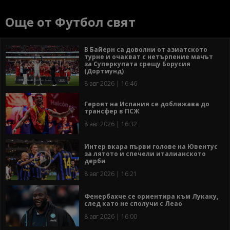
Още от Футбол свят
В Байерн са доволни от азиатското
турне и очакват с нетърпение мачът
за Суперкупата срещу Борусия
(Дортмунд)
8 авг 2026 | 16:46
Героят на Испания се доближава до
трансфер в ПСЖ
8 авг 2026 | 16:32
Интер вкара първи голове на Ювентус
за лятото и спечели италианското
дерби
8 авг 2026 | 16:21
Фенербахче се ориентира към Лукаку,
след като не сполучи с Леао
8 авг 2026 | 16:00