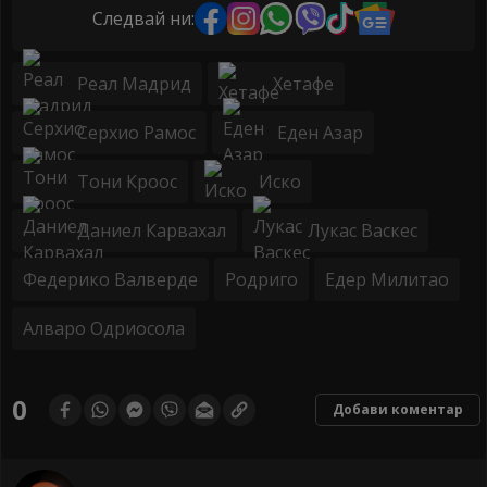
Следвай ни:
Реал Мадрид
Хетафе
Серхио Рамос
Еден Азар
Тони Кроос
Иско
Даниел Карвахал
Лукас Васкес
Федерико Валверде
Родриго
Едер Милитао
Алваро Одриосола
0
Добави коментар