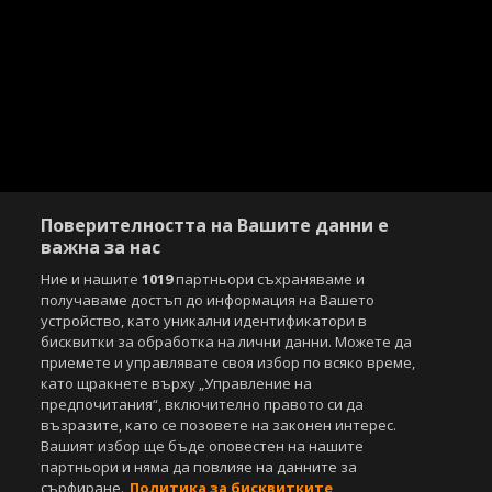
Поверителността на Вашите данни е
важна за нас
Ние и нашите
1019
партньори съхраняваме и
получаваме достъп до информация на Вашето
устройство, като уникални идентификатори в
бисквитки за обработка на лични данни. Можете да
приемете и управлявате своя избор по всяко време,
като щракнете върху „Управление на
предпочитания“, включително правото си да
възразите, като се позовете на законен интерес.
Вашият избор ще бъде оповестен на нашите
партньори и няма да повлияе на данните за
сърфиране.
Политика за бисквитките