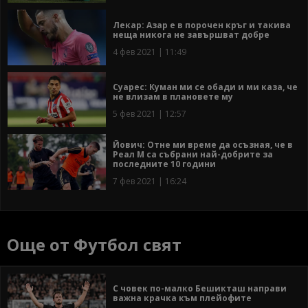
Лекар: Азар е в порочен кръг и такива
неща никога не завършват добре
4 фев 2021 | 11:49
Суарес: Куман ми се обади и ми каза, че
не влизам в плановете му
5 фев 2021 | 12:57
Йович: Отне ми време да осъзная, че в
Реал М са събрани най-добрите за
последните 10 години
7 фев 2021 | 16:24
Още от Футбол свят
С човек по-малко Бешикташ направи
важна крачка към плейофите