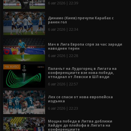
6 авг 2026 | 22:39
Динамо (Киев) пречупи Карабах с
ранен гол
6 авг 2026 | 22:34
Мач в Лига Европа спря за час заради
наводнен терен
6 авг 2026 | 22:28
Палачът на Лудогорец в Лигата на
конференциите взе нова победа,
отпаднал от Левски в ШЛ води
6 авг 2026 | 22:57
Лех се спаси от нова европейска
издънка
6 авг 2026 | 22:23
Мощна победа в Литва доближи
Хайдук до плейофа в Лигата на
конференциите