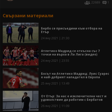
22689
1
Свързани материали
Бербо се присъедини към отбора на
Етър
24 яну 2021 | 21:30
Атлетико Мадрид се откъсна със 7
точки на върха в Ла Лига (видео)
24 яну 2021 | 23:55
Босът на Атлетико Мадрид: Луис Суарес
е най-добрият нападател в Европа
25 яну 2021 | 13:49
От Етър: За нас е изключителна чест и
удоволствие да работим с Бербатов
26 яну 2021 | 11:09