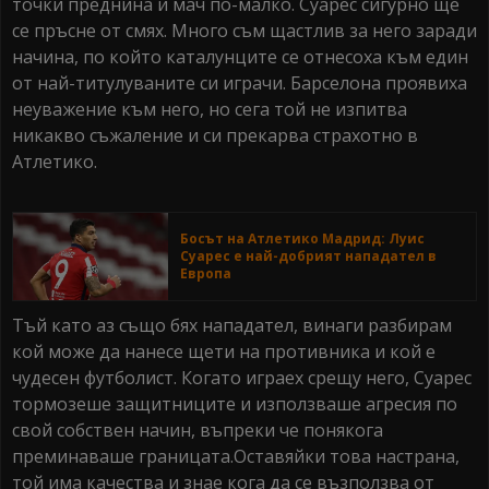
точки преднина и мач по-малко. Суарес сигурно ще
се пръсне от смях. Много съм щастлив за него заради
начина, по който каталунците се отнесоха към един
от най-титулуваните си играчи. Барселона проявиха
неуважение към него, но сега той не изпитва
никакво съжаление и си прекарва страхотно в
Атлетико.
Босът на Атлетико Мадрид: Луис
Суарес е най-добрият нападател в
Европа
Тъй като аз също бях нападател, винаги разбирам
кой може да нанесе щети на противника и кой е
чудесен футболист. Когато играех срещу него, Суарес
тормозеше защитниците и използваше агресия по
свой собствен начин, въпреки че понякога
преминаваше границата.Оставяйки това настрана,
той има качества и знае кога да се възползва от