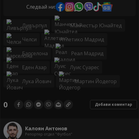
Следвай ни:
Ливърпул
Манчестър Юнайтед
Челси
Атлетико Мадрид
Барселона
Реал Мадрид
Еден Азар
Луис Суарес
Лука Йович
Мартин Йодегор
0
Добави коментар
Калоян Антонов
Репортер отдел "Футбол"