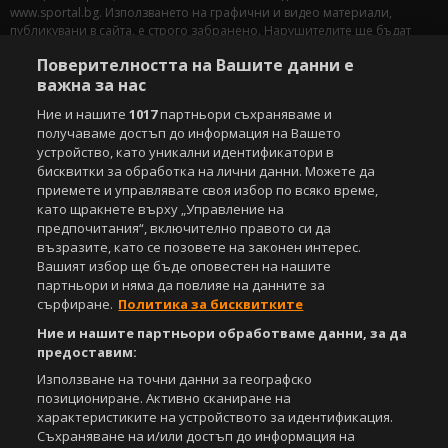
www.sportal.bg. Използването на графични и видео материали,
публикувани в сайта, е строго забранено. Нарушителите ще бъдат
санкционирани с цялата строгост на закона.
Поверителността на Вашите данни е
важна за нас
Свали
БЕЗПЛАТНОТО
приложение за:
Ние и нашите
1017
партньори съхраняваме и
iOS
Android
получаваме достъп до информация на Вашето
устройство, като уникални идентификатори в
Powered by:
бисквитки за обработка на лични данни. Можете да
приемете и управлявате своя избор по всяко време,
като щракнете върху „Управление на
предпочитания“, включително правото си да
възразите, като се позовете на законен интерес.
Вашият избор ще бъде оповестен на нашите
партньори и няма да повлияе на данните за
сърфиране.
Политика за бисквитките
Ние и нашите партньори обработваме данни, за да
предоставим:
Използване на точни данни за географско
позициониране. Активно сканиране на
характеристиките на устройството за идентификация.
Съхраняване на и/или достъп до информация на