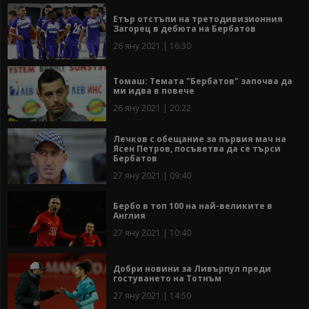
Етър отстъпи на третодивизионния
Загорец в дебюта на Бербатов
26 яну 2021 | 16:30
Томаш: Темата "Бербатов" започва да
ми идва в повече
26 яну 2021 | 20:22
Лечков с обещание за първия мач на
Ясен Петров, посъветва да се търси
Бербатов
27 яну 2021 | 09:40
Бербо в топ 100 на най-великите в
Англия
27 яну 2021 | 10:40
Добри новини за Ливърпул преди
гостуването на Тотнъм
27 яну 2021 | 14:50