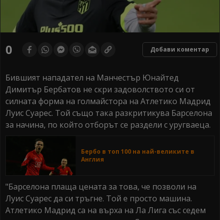
0
Добави коментар
Бившият нападател на Манчестър Юнайтед
Димитър Бербатов не скри задоволството си от
силната форма на голмайстора на Атлетико Мадрид
Луис Суарес. Той също така разкритикува Барселона
за начина, по който отборът се раздели с уругваеца.
Бербо в топ 100 на най-великите в
Англия
"Барселона плаща цената за това, че позволи на
Луис Суарес да си тръгне. Той е просто машина.
Атлетико Мадрид са на върха на Ла Лига със седем