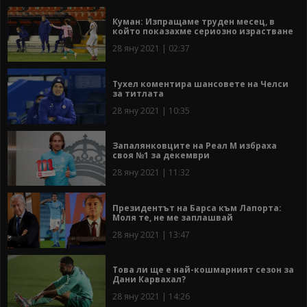
Куман: Изпращаме труден месец, в
който показахме сериозно израстване
28 яну 2021 | 02:37
Тухел коментира шансовете на Челси
за титлата
28 яну 2021 | 10:35
Запалянковците на Реал М избраха
своя №1 за декември
28 яну 2021 | 11:32
Президентът на Барса към Лапорта:
Моля те, не ме заплашвай
28 яну 2021 | 13:47
Това ли ще е най-кошмарният сезон за
Дани Карвахал?
28 яну 2021 | 14:26