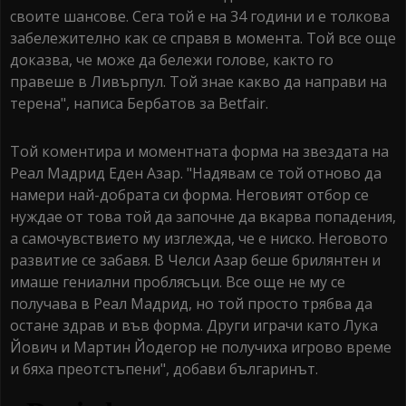
своите шансове. Сега той е на 34 години и е толкова
забележително как се справя в момента. Той все още
доказва, че може да бележи голове, както го
правеше в Ливърпул. Той знае какво да направи на
терена", написа Бербатов за Betfair.
Той коментира и моментната форма на звездата на
Реал Мадрид Еден Азар. "Надявам се той отново да
намери най-добрата си форма. Неговият отбор се
нуждае от това той да започне да вкарва попадения,
а самочувствието му изглежда, че е ниско. Неговото
развитие се забавя. В Челси Азар беше брилянтен и
имаше гениални проблясъци. Все още не му се
получава в Реал Мадрид, но той просто трябва да
остане здрав и във форма. Други играчи като Лука
Йович и Мартин Йодегор не получиха игрово време
и бяха преотстъпени", добави българинът.