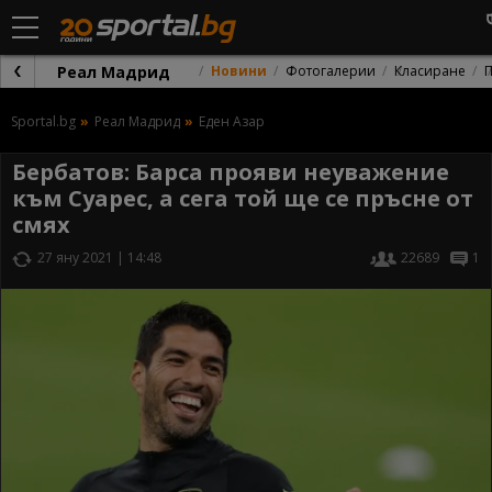
Реал Мадрид
Новини
Фотогалерии
Класиране
Sportal.bg
Реал Мадрид
Еден Азар
Бербатов: Барса прояви неуважение
към Суарес, а сега той ще се пръсне от
смях
27 яну 2021 | 14:48
22689
1