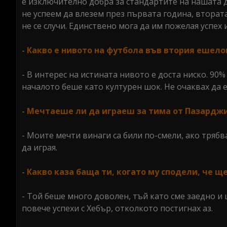
е изключително добра за стандартите на нашата д
не успеем да влезем през първата година, втората
не се случи. Единствено мога да им пожелая успех и
- Какво е нивото на футбола във втория ешело
- В интерес на истината нивото е доста ниско. 90%
началото беше като културен шок. Не очаквах да 
- Мечтаеше ли да играеш за тима от Пазардж
- Моите мечти винаги са били по-смели, ако тряб
да играя.
- Какво каза баща ти, когато му сподели, че щ
- Той беше много доволен, тъй като сме заедно и 
повече успехи с Хебър, отколкото постигнах аз.