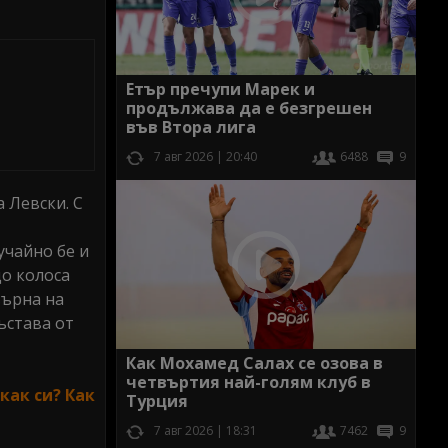
Етър пречупи Марек и
продължава да е безгрешен
във Втора лига
7 авг 2026 | 20:40
6488
9
 Левски. С
учайно бе и
до колоса
върна на
ъстава от
Как Мохамед Салах се озова в
четвъртия най-голям клуб в
как си? Как
Турция
7 авг 2026 | 18:31
7462
9