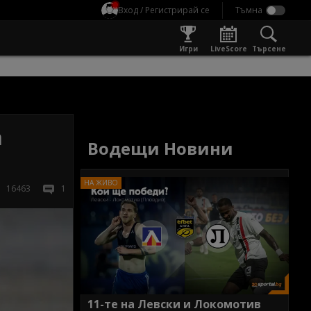
Вход / Регистрирай се
Игри
LiveScore
Търсене
а
Водещи Новини
16463
1
11-те на Левски и Локомотив