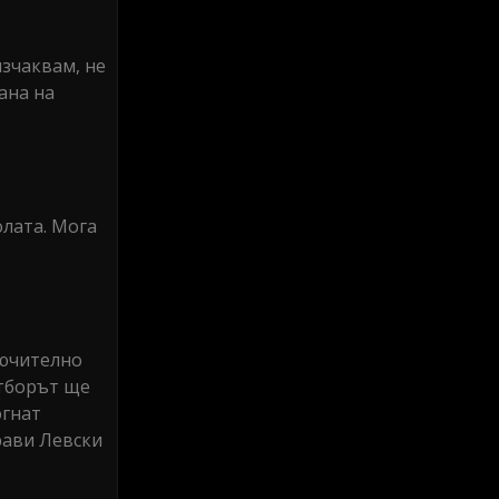
изчаквам, не
ана на
олата. Мога
лючително
отборът ще
огнат
прави Левски