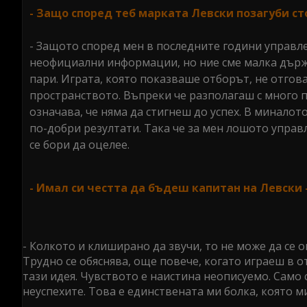
- Защо според теб марката Левски позагуби ст
- Защото според мен в последните години управле
неофициални информации, но ние сме малка държа
пари. Играта, която показваше отборът, не отгов
пространството. Въпреки че разполагаш с много п
означава, че няма да стигнеш до успех. В миналот
по-добри резултати. Така че за мен лошото управ
се бори да оцелее.
- Имал си честта да бъдеш капитан на Левски 
- Колкото и клиширано да звучи, то не може да се о
Трудно се обяснява, още повече, когато играеш в о
тази идея. Чувството е наистина неописуемо. Само 
неуспехите. Това е единствената ми болка, която м