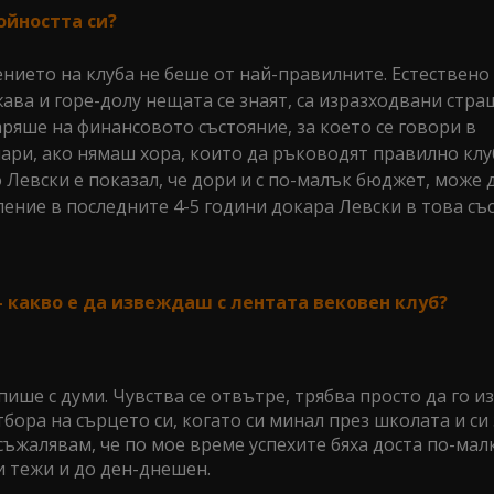
ойността си?
нието на клуба не беше от най-правилните. Естествено
ва и горе-долу нещата се знаят, са изразходвани стр
аряше на финансовото състояние, за което се говори в
ари, ако нямаш хора, които да ръководят правилно клу
о Левски е показал, че дори и с по-малък бюджет, може 
ление в последните 4-5 години докара Левски в това съ
- какво е да извеждаш с лентата вековен клуб?
пише с думи. Чувства се отвътре, трябва просто да го и
тбора на сърцето си, когато си минал през школата и си
съжалявам, че по мое време успехите бяха доста по-мал
и тежи и до ден-днешен.