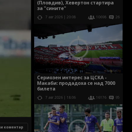
(Пловдив), Хевертон стартира
за "сините"
7 авг 2026 | 20:08
10698
26
Сериозен интерес за ЦСКА -
Макаби: продадоха се над 7000
билета
7 авг 2026 | 18:06
16176
95
и коментар