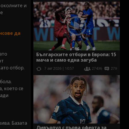
а околните и
ме
нсове да
ато
Българските отбори в Европа: 15
мача и само една загуба
от
ато отбор.
7 авг 2026 | 10:57
27436
279
бола.
, което се
лади
вива. Базата
Ливърпул с първа оферта за