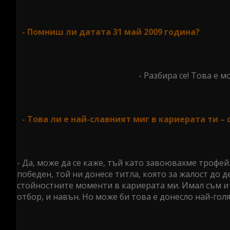
- Помниш ли датата 31 май 2009 година?
- Разбира се! Това е 
- Това ли е най-славният миг в кариерата ти 
- Да, може да се каже, тъй като завоювахме трофе
победен, той ни донесе титла, която за жалост до 
стойностните моменти в кариерата ми. Имал съм и д
отбор, и навън. Но може би това е донесло най-голя