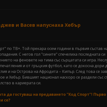
джев и Васев напуснаха Хебър
т" по ТВ+. Той прекара осем години в първия състав на
опадения. С негов гол "сините" спечелиха последната си
нието на феновете на тима със сърцатата си игра. Несл
печатления и от гръцкия футбол, като се докосна дори 
лия и на Острова на Афродита – Кипър. След това се за
ое и Хебър. Бившият национал наскоро се раздели със с
ство в кариерата си.
ата да гостуваш на предаването "Код Спорт"! Първо 
и се?