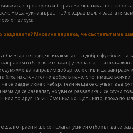
очивката с тренировки. Страх? За мен няма, по-скоро з
жик. Но да чукна дърво, той е здрав мъж и засега няма
трах от вируса.
 до раздялата? Мнозина вярваха, че съставът има ша
та. Смея да твърдя, че имахме доста добри футболисти к
 направим отбор, което във футбола е доста по-важно 
 съумяхме да направим добър колектив и да заиграем к
та бяха изключително добре в началото, имаше всички
 че се разделихме с Хебър, тези неща се случват във фут
яма да се развалят, но уви се развалиха и се случи това
ин или по друг начин. Смениха концепцията, взеха по-м
е дълготраен и ще се полагат усилия отборът да се раз