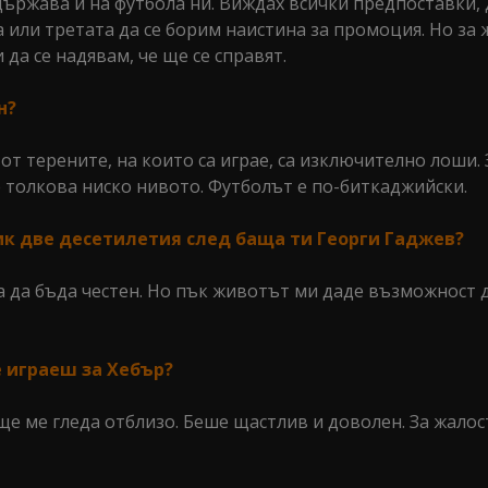
ържава и на футбола ни. Виждах всички предпоставки, 
 или третата да се борим наистина за промоция. Но за 
 да се надявам, че ще се справят.
н?
 от терените, на които са играе, са изключително лоши. 
е толкова ниско нивото. Футболът е по-биткаджийски.
ик две десетилетия след баща ти Георги Гаджев?
ва да бъда честен. Но пък животът ми даде възможност 
е играеш за Хебър?
ще ме гледа отблизо. Беше щастлив и доволен. За жалос