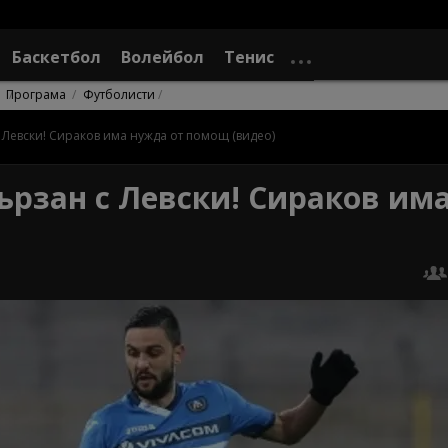
Баскетбол
Волейбол
Тенис
Програма
Футболисти
с Левски! Сираков има нужда от помощ (видео)
ързан с Левски! Сираков им