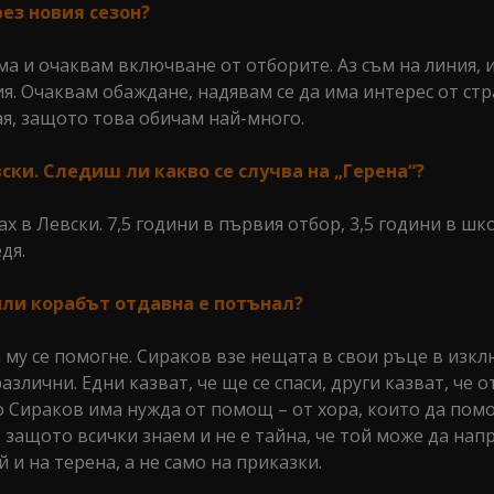
рез новия сезон?
а и очаквам включване от отборите. Аз съм на линия, 
я. Очаквам обаждане, надявам се да има интерес от стр
ая, защото това обичам най-много.
ски. Следиш ли какво се случва на „Герена“?
ах в Левски. 7,5 години в първия отбор, 3,5 години в шк
дя.
 или корабът отдавна е потънал?
а му се помогне. Сираков взе нещата в свои ръце в изк
азлични. Едни казват, че ще се спаси, други казват, че 
ко Сираков има нужда от помощ – от хора, които да пом
, защото всички знаем и не е тайна, че той може да на
 и на терена, а не само на приказки.