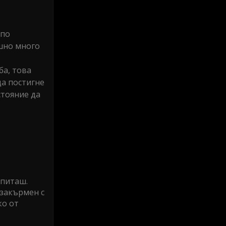
 по
ашно много
ба, това
да постигне
стояние да
зпиташ.
 закърмен с
ко от