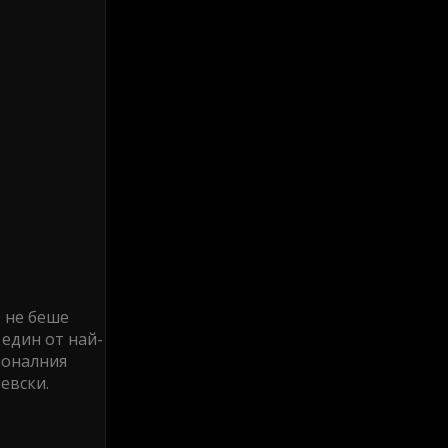
е не беше
 един от най-
ионалния
евски.