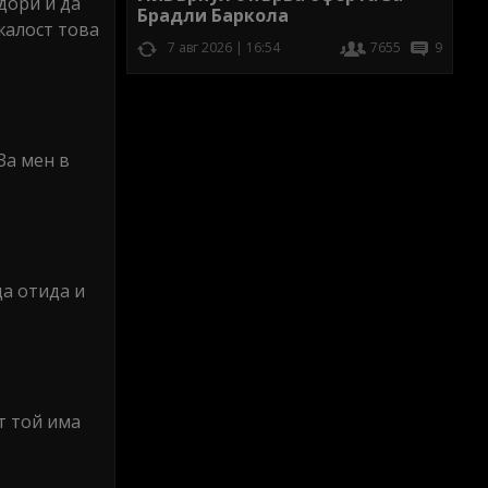
дори и да
Брадли Баркола
жалост това
7 авг 2026 | 16:54
7655
9
За мен в
да отида и
т той има