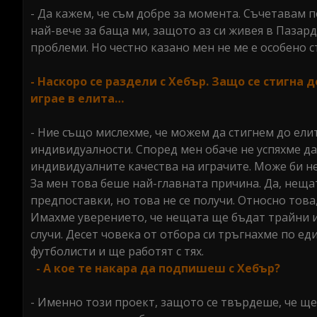
- Да кажем, че съм добре за момента. Съчетавам п
най-вече за баща ми, защото аз си живея в Пазард
проблеми. Но честно казано мен не ме е особено с
- Наскоро се раздели с Хебър. Защо се стигна
играе в елита…
- Ние също мислехме, че можем да стигнем до ели
индивидуалности. Според мен обаче не успяхме да
индивидуалните качества на играчите. Може би не
За мен това беше най-главната причина. Да, неща
предпоставки, но това не се получи. Относно това,
Имахме уверението, че нещата ще бъдат трайни и н
случи. Десет човека от отбора си тръгнахме по ед
футболисти и ще работят с тях.
- А кое те накара да подпишеш с Хебър?
- Именно този проект, защото се твърдеше, че ще 