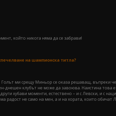
момент, който никога няма да се забрави!
– спечелване на шампионска титла?
й. Голът ми срещу Миньор се оказа решаващ, въпреки ч
ден-днешен клубът не може да завоюва. Наистина това е
руги хубави моменти, естествено – и с Левски, и с нац
ма радост не само на мен, а и на хората, които обичат Л