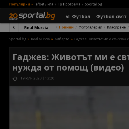
Популярни
»
efbet Лига
ТВ Програма
Sportal.bg
БГ Футбол
Футбол свят
Real Murcia
Новини
Фотогалерии
Класиране
Sportal.bg
Real Murcia
Алберто
Гаджев: Животът ми е свързан 
Гаджев: Животът ми е св
нужда от помощ (видео)
19 юли 2020 | 13:20