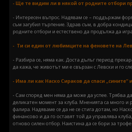
- Ще те видим ли в някой от родните отбори п
- Интересен въпрос. Надявам се – поддържам форм
съм загубил търпение. Здрав съм, в добра кондици
родните отбори и естествено да продължа да игр
- Ти си един от любимците на феновете на Лев
- Разбира се, няма как. Доста дълъг период прекар
да кажа, че животът ми е свързан с Левски и го сле
- Има ли как Наско Сираков да спаси „сините“
- Сам според мен няма да може да успее. Трябва д
деликатен момент за клуба. Мненията са много и р
фалира. Надяваме се да не се стига дотам, но Нас
финансово и да го оставят той да управлява клуба
отново силен отбор. Наистина да се бори за трофей