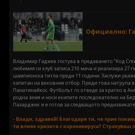
Официално: Га
Владимир Гаджев гостува в предаването "Код Спор
любимия си клуб записа 210 мача и реализира 27 п
шампионска титла преди 11 години. Заслужи уваже
капитан на вековния отбор. Преди това натрупа в
Панатинайкос. Футболът го отведе за кратко в Анг
родна земя и носи екипите последователно на Бер
Пазарджик и е готов за следващото предизвикател
- Влади, здравей! Благодаря ти, че прие покан
ти влияе кризата с коронавируса? Страхуваш л