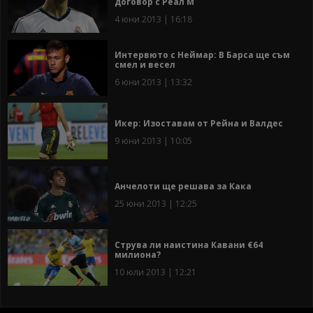
договор с Реал М
4 юни 2013 | 16:18
Интервюто с Неймар: В Барса ще съм
смел и весел
6 юни 2013 | 13:32
Икер: Изоставам от Рейна и Валдес
9 юни 2013 | 10:05
Анчелоти ще решава за Кака
25 юни 2013 | 12:25
Струва ли наистина Кавани €64
милиона?
10 юли 2013 | 12:21