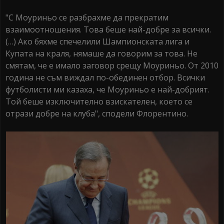
"С Моуриньо се разбрахме да прекратим
взаимоотношения. Това беше най-добре за всички.
(…) Ако бяхме спечелили Шампионската лига и
Купата на краля, нямаше да говорим за това. Не
смятам, че е имало заговор срещу Моуриньо. От 2010
година не съм виждал по-обединен отбор. Всички
футболисти ми казаха, че Моуриньо е най-добрият.
Той беше изключително взискателен, което се
отрази добре на клуба", сподели Флорентино.