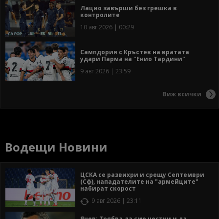
Лацио завърши без грешка в
контролите
10 авг 2026 | 00:29
Сампдория с Кръстев на вратата
удари Парма на "Енио Тардини"
9 авг 2026 | 23:59
Виж всички
Водещи Новини
ЦСКА се развихри и срещу Септември
(Сф), нападателите на "армейците"
набират скорост
9 авг 2026 | 23:11
Янев: Трябва да сме честни и да