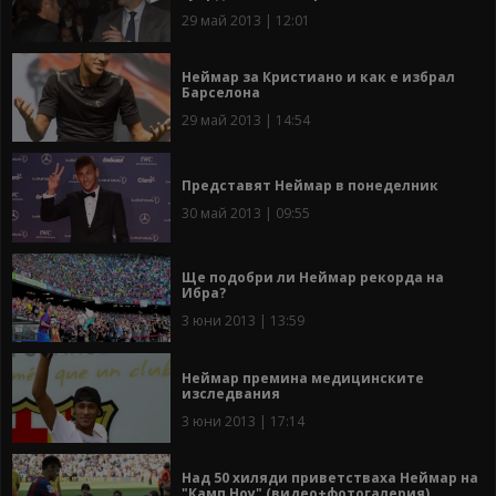
29 май 2013 | 12:01
Неймар за Кристиано и как е избрал
Барселона
29 май 2013 | 14:54
Представят Неймар в понеделник
30 май 2013 | 09:55
Ще подобри ли Неймар рекорда на
Ибра?
3 юни 2013 | 13:59
Неймар премина медицинските
изследвания
3 юни 2013 | 17:14
Над 50 хиляди приветстваха Неймар на
"Камп Ноу" (видео+фотогалерия)