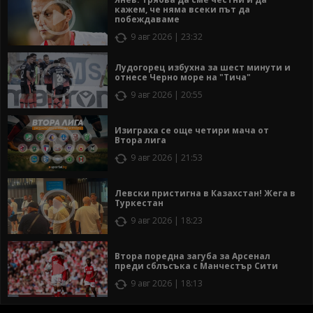
кажем, че няма всеки път да
побеждаваме
9 авг 2026 | 23:32
Лудогорец избухна за шест минути и
отнесе Черно море на "Тича"
9 авг 2026 | 20:55
Изиграха се още четири мача от
Втора лига
9 авг 2026 | 21:53
Левски пристигна в Казахстан! Жега в
Туркестан
9 авг 2026 | 18:23
Втора поредна загуба за Арсенал
преди сблъсъка с Манчестър Сити
9 авг 2026 | 18:13