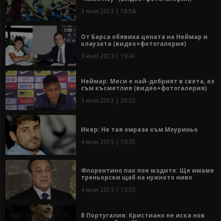
3 юни 2013 | 18:56
От Барса обявиха цената на Неймар и
клаузата (видео+фотогалерия)
3 юни 2013 | 19:41
Неймар: Меси е най-добрият в света, аз
съм късметлия (видео+фотогалерия)
3 юни 2013 | 20:32
Икер: Не тая омраза към Моуриньо
4 юни 2013 | 10:35
Флорентино пак пое юздите: Ще имаме
треньорски щаб на нужното ниво
4 юни 2013 | 13:55
В Португалия: Кристиано не иска нов