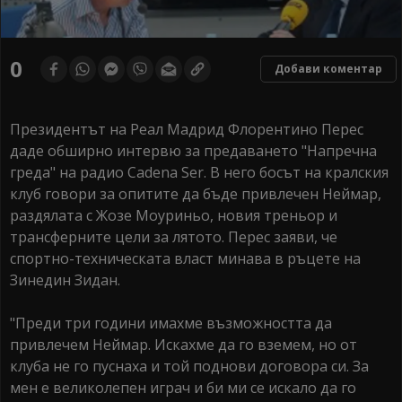
0
Добави коментар
Президентът на Реал Мадрид Флорентино Перес
даде обширно интервю за предаването "Напречна
греда" на радио Cadena Ser. В него босът на кралския
клуб говори за опитите да бъде привлечен Неймар,
раздялата с Жозе Моуриньо, новия треньор и
трансферните цели за лятото. Перес заяви, че
спортно-техническата власт минава в ръцете на
Зинедин Зидан.
"Преди три години имахме възможността да
привлечем Неймар. Искахме да го вземем, но от
клуба не го пуснаха и той поднови договора си. За
мен е великолепен играч и би ми се искало да го