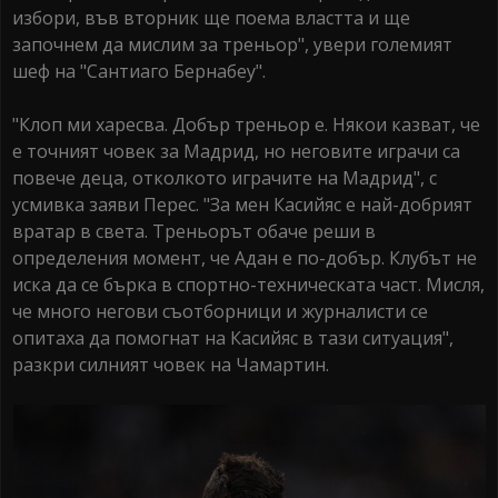
избори, във вторник ще поема властта и ще
започнем да мислим за треньор", увери големият
шеф на "Сантиаго Бернабеу".
"Клоп ми харесва. Добър треньор е. Някои казват, че
е точният човек за Мадрид, но неговите играчи са
повече деца, отколкото играчите на Мадрид", с
усмивка заяви Перес. "За мен Касийяс е най-добрият
вратар в света. Треньорът обаче реши в
определения момент, че Адан е по-добър. Клубът не
иска да се бърка в спортно-техническата част. Мисля,
че много негови съотборници и журналисти се
опитаха да помогнат на Касийяс в тази ситуация",
разкри силният човек на Чамартин.