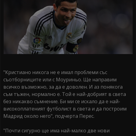
"Кристиано никога не е имал проблеми със
съотборниците или с Моуриньо. Ще направим
всичко възможно, за да е доволен. И аз понякога
съм тъжен, нормално е. Той е най-добрият в света
без никакво съмнение. Би ми се искало да е най-
високоплатеният футболист в света и да построим
Мадрид около него", подчерта Перес.
"Почти сигурно ще има най-малко две нови