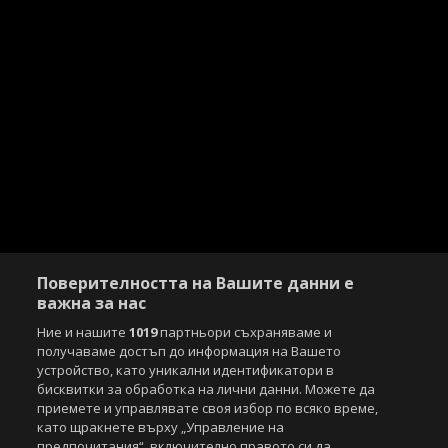
Поверителността на Вашите данни е
важна за нас
Ние и нашите
1019
партньори съхраняваме и
получаваме достъп до информация на Вашето
устройство, като уникални идентификатори в
бисквитки за обработка на лични данни. Можете да
приемете и управлявате своя избор по всяко време,
като щракнете върху „Управление на
предпочитания“, включително правото си да