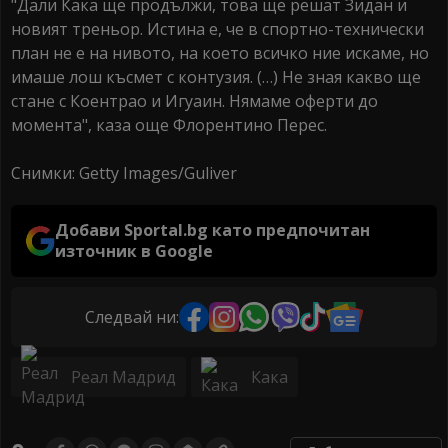
"Дали Кака ще продължи, това ще решат Зидан и
новият треньор. Истина е, че в спортно-технически
план не е на нивото, на което всичко ние искаме, но
имаше лош късмет с контузия. (…) Не зная какво ще
стане с Коентрао и Игуаин. Нямаме оферти до
момента", каза още Флорентино Перес.
Снимки: Getty Images/Guliver
Добави Sportal.bg като предпочитан
източник в Google
Следвай ни:
Реал Мадрид
Кака