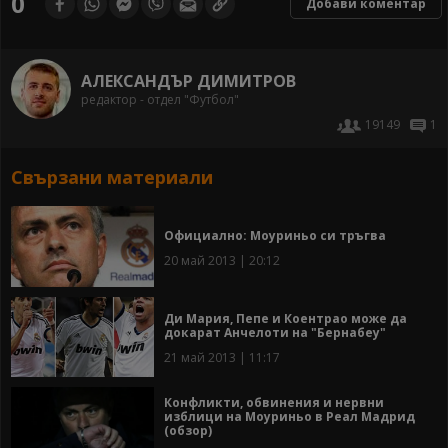
0
Добави коментар
АЛЕКСАНДЪР ДИМИТРОВ
редактор - отдел "Футбол"
19149
1
Свързани материали
Официално: Моуриньо си тръгва
20 май 2013 | 20:12
Ди Мария, Пепе и Коентрао може да
докарат Анчелоти на "Бернабеу"
21 май 2013 | 11:17
Конфликти, обвинения и нервни
изблици на Моуриньо в Реал Мадрид
(обзор)