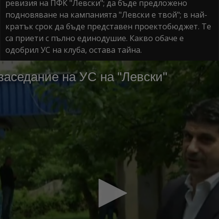
ревизия на ПФК "Левски"; да бъде предло­жено
подновяване на кампа­нията "Левски е твой"; в най-
кратък срок да бъде пред­ставен проектобюджет. Те
са приети с пълно единоду­шие. Какво обаче е
одобрил УС на клуба, остава тайна.