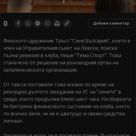
0
Добави коментар
Фенското сдружение Тръст "Синя България", което е
член на Управителния съвет на Левски, поиска
пълна ревизия в клуба, пише "Тема Спорт". Това
стана ясно от решение на ръковод­ния орган на
запалянковската организация.
От там са по­ставили това искане по вре­ме на
рекордно дългото засе­дание на УС на "сините" в
сряда, което продължи близо шест часа. На сбирката
бе бистрено фи­нансовото състояние на клу­ба, което
по всичко личи, че не е цветущо и свежи сред­ства
липсват.
Заговори се дори, че в последно време 26-кратните