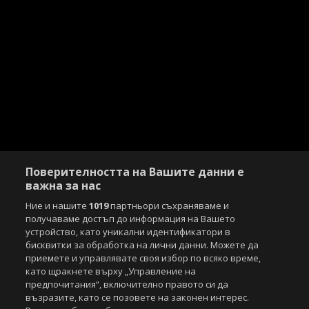
Поверителността на Вашите данни е
важна за нас
Ние и нашите
1019
партньори съхраняваме и
получаваме достъп до информация на Вашето
устройство, като уникални идентификатори в
бисквитки за обработка на лични данни. Можете да
приемете и управлявате своя избор по всяко време,
като щракнете върху „Управление на
предпочитания“, включително правото си да
възразите, като се позовете на законен интерес.