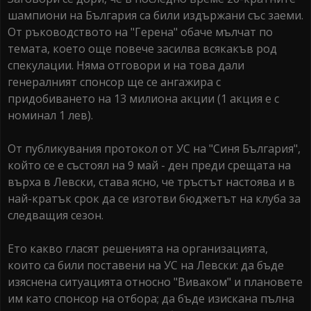
шампиони на България са били издържани със заеми.
От ръководството на "Герена" обаче мълчат по
темата, което още повече засилва всякакъв род
спекула­ции. Няма отговори и на то­ва дали
генералният спонсор ще се ангажира с
придобиването на 13 милиона акции (1 акция е с
номинал 1 лев).
От публикувания прото­кол от УС на "Синя България",
който се е състоял на 9 май - ден преди срещата на
върха в Левски, става ясно, че тръ­стът настоява и в
най-кратък срок да се изготви бюджетът на клуба за
след­ващия сезон.
Ето какво гласят решения­та на организацията,
които са били поставени на УС на Левски: да бъде
изяснена си­туацията относно "Виваком" и плановете
им като спонсор на отбора; да бъде изискана пълна