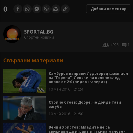
0
Добави коментар
SPORTAL.BG
Спортни новини
4925
1
Свързани материали
Камбуров направи Лудогорец шампион
на "Герена", Левски на колене след
аванс от 2:0 (видео+галерия)
10 май 2016 | 21:24
Стойчо Стоев: Добре, че дойде тази
загуба
10 май 2016 | 21:50
Венци Христов: Младите не са
свикнали да играят в такива мачове -