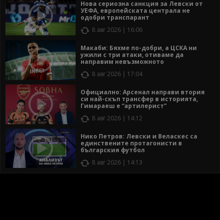
Нова сериозна санкция за Левски от
УЕФА, европейската централа не
одобри транспарант
8 авг 2026 | 16:06
Макаби: Бяхме по-добри, а ЦСКА ни
ужили с три атаки, отиваме да
направим невъзможното
8 авг 2026 | 17:04
Официално: Арсенал направи втория
си най-скъп трансфер в историята,
Гимараеш е “артилерист”
8 авг 2026 | 14:12
Нико Петров: Левски и Веласкес са
единствените протагонисти в
българския футбол
8 авг 2026 | 14:13