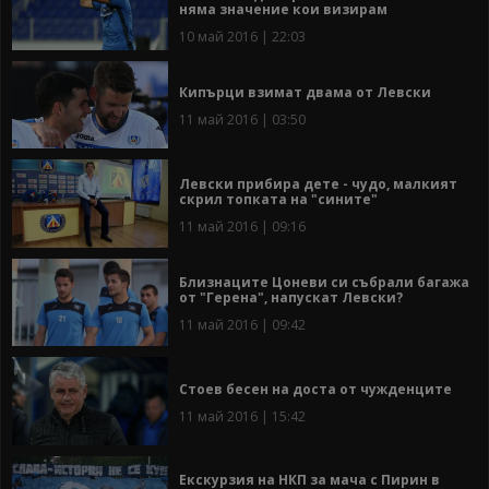
няма значение кои визирам
10 май 2016 | 22:03
Кипърци взимат двама от Левски
11 май 2016 | 03:50
Левски прибира дете - чудо, малкият
скрил топката на "сините"
11 май 2016 | 09:16
Близнаците Цоневи си събрали багажа
от "Герена", напускат Левски?
11 май 2016 | 09:42
Стоев бесен на доста от чужденците
11 май 2016 | 15:42
Екскурзия на НКП за мача с Пирин в