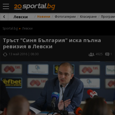
Левски
Новини
Фотогалерии
Класиране
Програм
Sportal.bg
Левски
Тръст "Синя България" иска пълна
ревизия в Левски
13 май 2016 | 08:30
4925
1