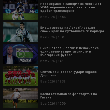
Нова сериозна санкция за Левски от
УЕФА, европейската централа не
одобри транспарант
8 авг 2026 | 16:06
Бивша звезда на Локо (Пловдив)
сложи край на футболната си кариера
8 авг 2026 | 15:05
Нико Петров: Левски и Веласкес са
единствените протагонисти в
българския футбол
8 авг 2026 | 14:13
Септември (Тервел) удари здраво
Доростол
8 авг 2026 | 13:33
Васил Стефанов за фалстартът на
Гигант
8 авг 2026 | 12:59