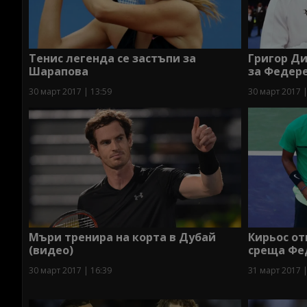
Тенис легенда се застъпи за
Григор Д
Шарапова
за Федер
30 март 2017 | 13:59
30 март 2017 |
Мъри тренира на корта в Дубай
Кирьос от
(видео)
среща Фе
30 март 2017 | 16:39
31 март 2017 |