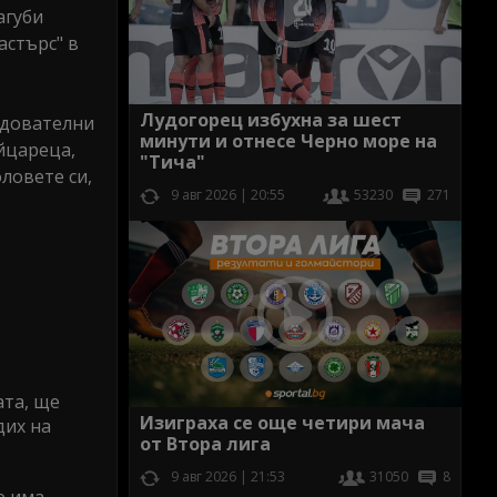
агуби
астърс" в
Лудогорец избухна за шест
едователни
минути и отнесе Черно море на
йцареца,
"Тича"
оловете си,
9 авг 2026 | 20:55
53230
271
ата, ще
Изиграха се още четири мача
дих на
от Втора лига
9 авг 2026 | 21:53
31050
8