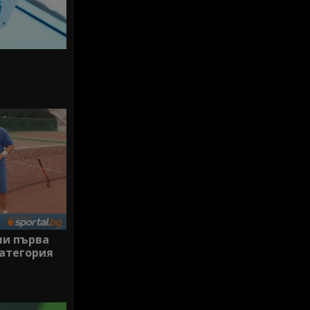
ли първа
атегория