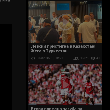
е има
Левски пристигна в Казахстан!
Жега в Туркестан
9 авг 2026 | 18:23
38225
43
Втора поредна загуба за