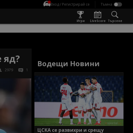
Вход / Регистрирай се
Игри
LiveScore
Търсене
е яд?
Водещи Новини
2979
1
ЦСКА се развихри и срещу