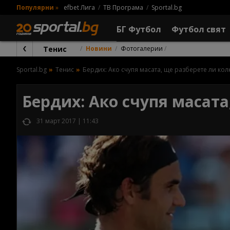
Популярни
»
efbet Лига
ТВ Програма
Sportal.bg
БГ Футбол
Футбол свят
Тенис
Новини
Фотогалерии
Sportal.bg
Тенис
Бердих: Ако счупя масата, ще разберете ли колк
Бердих: Ако счупя масата
31 март 2017 | 11:43