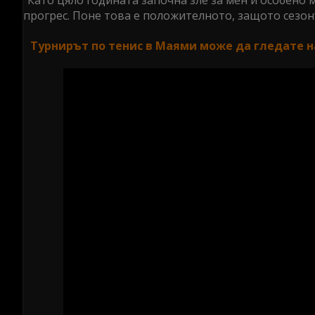
"Като цяло годината започна зле за мен и особено 
прогрес. Поне това е положителното, защото сезонъ
Турнирът по тенис в Маями може да гледате н