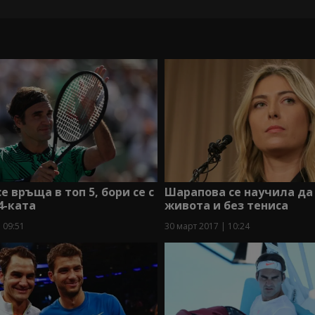
е връща в топ 5, бори се с
Шарапова се научила да
4-ката
живота и без тениса
 09:51
30 март 2017 | 10:24