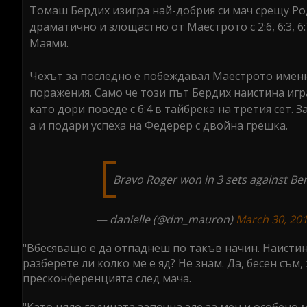
Томаш Бердих изигра най-добрия си мач срещу Ро
драматично и злощастно от Маестрото с 2:6, 6:3, 
Маями.
Чехът за последно е побеждавал Маестрото именно
поражения. Само че този път Бердих наистина игр
като дори поведе с 6:4 в тайбрека на третия сет. 
а и подари успеха на Федерер с двойна грешка.
Bravo Roger won in 3 sets against Be
— danielle (@dm_mauron)
March 30, 20
"Вбесяващо е да отпаднеш по такъв начин. Наистина
разберете ли колко ме е яд? Не знам. Да, бесен съм
пресконференцията след мача.