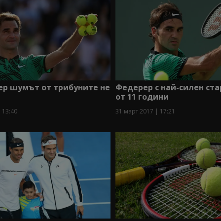
ер шумът от трибуните не
Федерер с най-силен ста
от 11 години
 13:40
31 март 2017 | 17:21