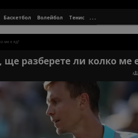
Баскетбол
Волейбол
Тенис
о ме е яд?
, ще разберете ли колко ме 