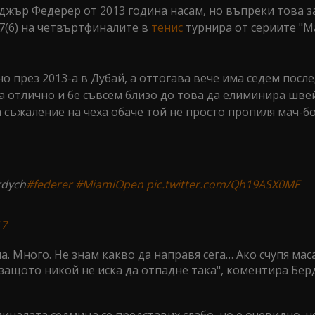
джър Федерер от 2013 година насам, но въпреки това з
6:7(6) на четвъртфиналите в
тенис
турнира от сериите "М
 през 2013-а в Дубай, а оттогава вече има седем посл
а отлично и бе съвсем близо до това да елиминира шве
За съжаление на чеха обаче той не просто пропиля мач-б
rdych
#federer
#MiamiOpen
pic.twitter.com/Qh19ASX0MF
17
. Много. Не знам какво да направя сега… Ако счупя мас
, защото никой не иска да отпадне така", коментира Бер