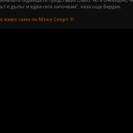
миналата седмица се представих слабо, но е очевидно, ч
т е дълъг и едва сега започвам", каза още Бердих.
а живо само по Мтел Спорт 1!