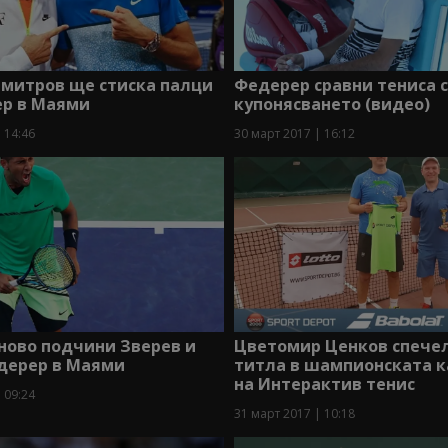
имитров ще стиска палци
Федерер сравни тениса с
ер в Маями
купонясването (видео)
 14:46
30 март 2017 | 16:12
ново подчини Зверев и
Цветомир Ценков спече
дерер в Маями
титла в шампионската к
на Интерактив тенис
 09:24
31 март 2017 | 10:18