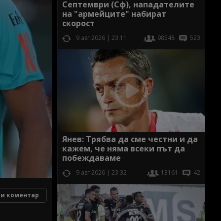
Септември (Сф), нападателите
на "армейците" набират
скорост
9 авг 2026 | 23:11
98548
523
Янев: Трябва да сме честни и да
кажем, че няма всеки път да
побеждаваме
9 авг 2026 | 23:32
13161
42
и коментар