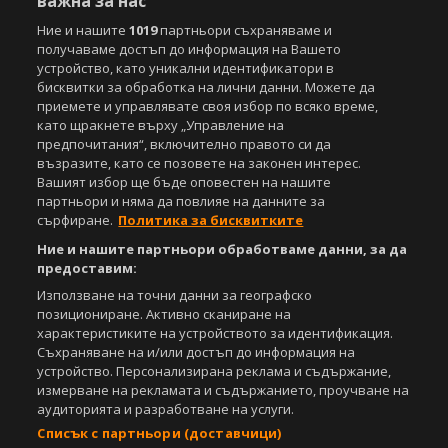
важна за нас
Ние и нашите
1019
партньори съхраняваме и
получаваме достъп до информация на Вашето
устройство, като уникални идентификатори в
бисквитки за обработка на лични данни. Можете да
приемете и управлявате своя избор по всяко време,
като щракнете върху „Управление на
предпочитания“, включително правото си да
възразите, като се позовете на законен интерес.
Вашият избор ще бъде оповестен на нашите
партньори и няма да повлияе на данните за
сърфиране.
Политика за бисквитките
Ние и нашите партньори обработваме данни, за да
предоставим:
Използване на точни данни за географско
позициониране. Активно сканиране на
характеристиките на устройството за идентификация.
Съхраняване на и/или достъп до информация на
устройство. Персонализирана реклама и съдържание,
измерване на рекламата и съдържанието, проучване на
аудиторията и разработване на услуги.
Списък с партньори (доставчици)