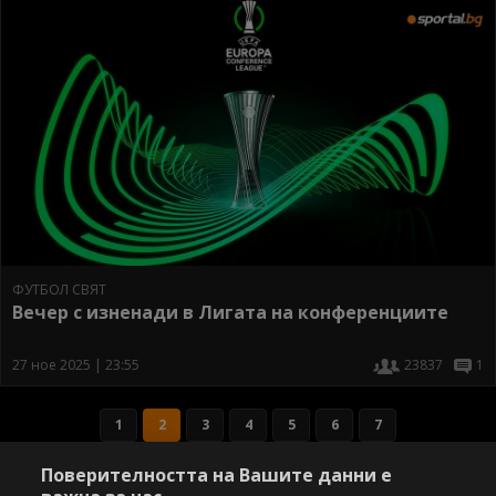
ФУТБОЛ СВЯТ
Вечер с изненади в Лигата на конференциите
27 ное 2025 | 23:55
23837
1
1
2
3
4
5
6
7
Поверителността на Вашите данни е