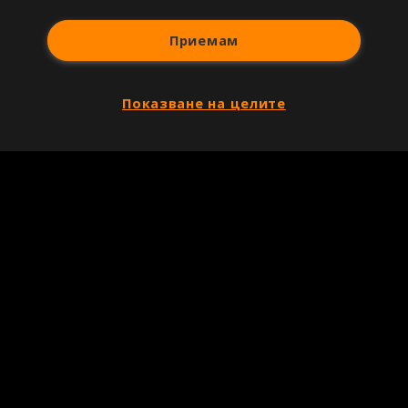
Приемам
Показване на целите
Copyright © 2007-2026 Агенция Спортал. Всички права запазени.
Този уебсайт е собственост на
Sportal Media Group
За нас
Екип
За рекламa
Общи условия
Етични правила на НСС
Лични данни
Управление на предпочитания