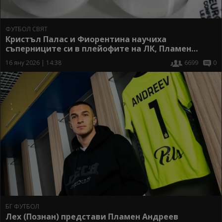
ФУТБОЛ СВЯТ
Кристъл Палас и Фиорентина научиха
съперниците си в плейофите на ЛК, Пламен
Андреев и Лех ще пътуват до Финландия
16 яну 2026 | 14:38
6699
0
БГ ФУТБОЛ
Лех (Познан) представи Пламен Андреев