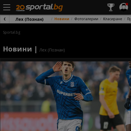
Лех (Познан)
Новини
Фотогалерии
Класиране
П
Sportal.bg
Новини |
Лех (Познан)