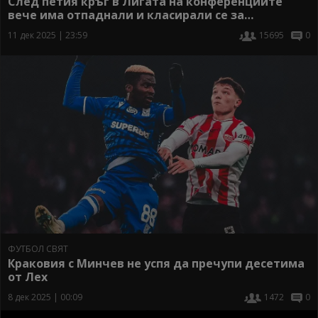
След петия кръг в Лигата на конференциите
вече има отпаднали и класирали се за
осминафиналите
11 дек 2025 | 23:59
15695
0
ФУТБОЛ СВЯТ
Краковия с Минчев не успя да пречупи десетима
от Лех
8 дек 2025 | 00:09
1472
0