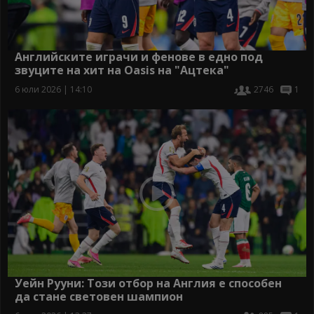
Английските играчи и фенове в едно под
звуците на хит на Oasis на "Ацтека"
6 юли 2026 | 14:10
2746
1
Уейн Рууни: Този отбор на Англия е способен
да стане световен шампион