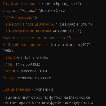
С най-много голове:
Хавиер Ернандес (52)
Стадион:
“Ацтека”, Мексико Сити
ФИФА позиция:
16
Най-висока позиция ФИФА:
4 (февруари 1998 г.)
Най-ниска позиция ФИФА:
40 (юли 2015 г.)
Участия на световни първенства:
18
Най-добро представяне:
Четвъртфинали (1970 г.,
1986 г.)
Население:
131, 946 млн.
Площ:
1 972 550 км2
Столица:
Мексико Сити
Валута:
Мексиканско песо
Официален език:
Испански
Националният отбор по футбол на Мексико се
контролира от местната футболна федерация и