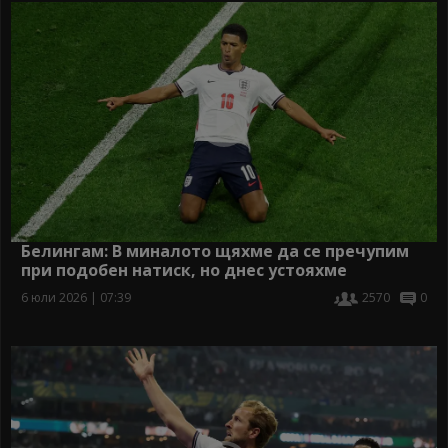
Белингам: В миналото щяхме да се пречупим
при подобен натиск, но днес устояхме
6 юли 2026 | 07:39
2570
0