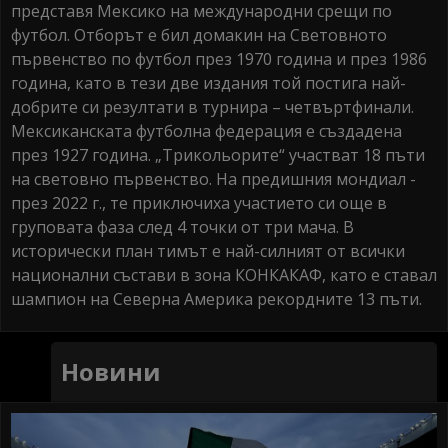
представя Мексико на международни срещи по
футбол. Отборът е бил домакин на Световното
първенство по футбол през 1970 година и през 1986
година, като в тези две издания той постига най-
добрите си резултати в турнира – четвъртфинали.
Мексиканската футболна федерация е създадена
през 1927 година. „Трикольорите“ участват 18 пъти
на световно първенство. На предишния мондиал -
през 2022 г., те приключиха участието си още в
груповата фаза след 4 точки от три мача. В
исторически план тимът е най-силният от всички
национални състави в зона КОНКАКАФ, като е ставал
шампион на Северна Америка рекордните 13 пъти.
Новини