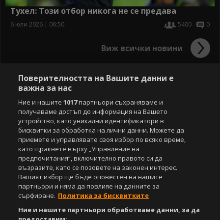
Тухел: Този отбор никога не се предава
6 юли 2026 | 06:50
5400
0
Виж всички новини
Поверителността на Вашите данни е
важна за нас
Ние и нашите
1017
партньори съхраняваме и
получаваме достъп до информация на Вашето
устройство, като уникални идентификатори в
бисквитки за обработка на лични данни. Можете да
приемете и управлявате своя избор по всяко време,
като щракнете върху „Управление на
предпочитания“, включително правото си да
възразите, като се позовете на законен интерес.
Вашият избор ще бъде оповестен на нашите
партньори и няма да повлияе на данните за
сърфиране.
Политика за бисквитките
Ние и нашите партньори обработваме данни, за да
предоставим: