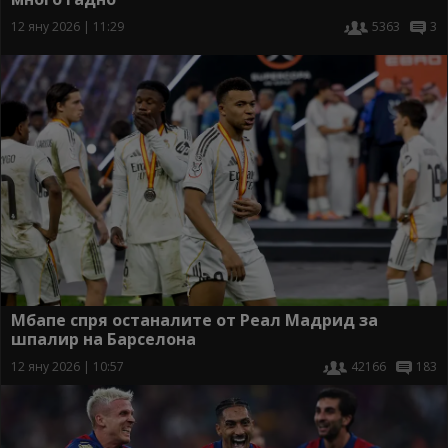
12 яну 2026 | 11:29
5363
3
Мбапе спря останалите от Реал Мадрид за
шпалир на Барселона
12 яну 2026 | 10:57
42166
183