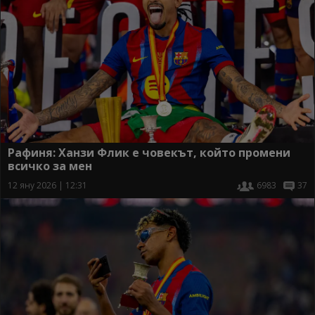
Рафиня: Ханзи Флик е човекът, който промени
всичко за мен
12 яну 2026 | 12:31
6983
37