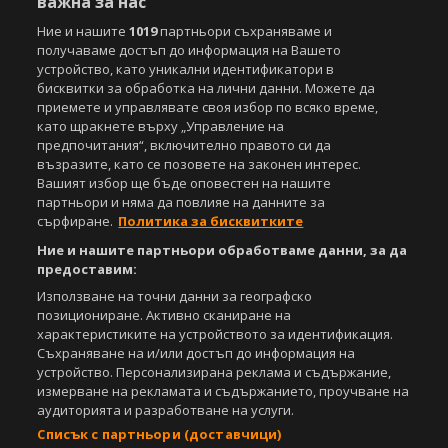
важна за нас
Ние и нашите
1019
партньори съхраняваме и
получаваме достъп до информация на Вашето
устройство, като уникални идентификатори в
бисквитки за обработка на лични данни. Можете да
приемете и управлявате своя избор по всяко време,
като щракнете върху „Управление на
предпочитания“, включително правото си да
възразите, като се позовете на законен интерес.
Вашият избор ще бъде оповестен на нашите
партньори и няма да повлияе на данните за
сърфиране.
Политика за бисквитките
Ние и нашите партньори обработваме данни, за да
предоставим:
Използване на точни данни за географско
позициониране. Активно сканиране на
характеристиките на устройството за идентификация.
Съхраняване на и/или достъп до информация на
устройство. Персонализирана реклама и съдържание,
измерване на рекламата и съдържанието, проучване на
аудиторията и разработване на услуги.
Списък с партньори (доставчици)