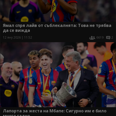
Ямал спря лайв от съблекалнята: Това не трябва
да се вижда
12 яну 2026 | 11:52
6619
2
Лапорта за жеста на Мбапе: Сигурно им е било
много гадно