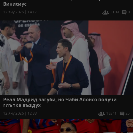
Винисиус
12 яну 2026 | 14:17
3109
0
Реал Мадрид загуби, но Чаби Алонсо получи
глътка въздух
12 яну 2026 | 12:33
18341
25