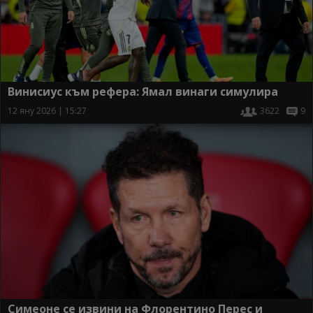
Винисиус към рефера: Ямал винаги симулира
12 яну 2026 | 15:27
3622
9
Симеоне се извини на Флорентино Перес и