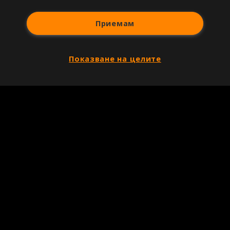
Приемам
Показване на целите
Copyright © 2007-2026 Агенция Спортал. Всички права запазени.
Този уебсайт е собственост на
Sportal Media Group
За нас
Екип
За рекламa
Общи условия
Етични правила на НСС
Лични данни
Управление на предпочитания