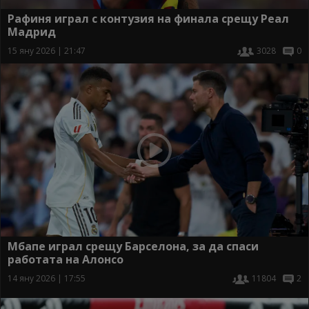
Рафиня играл с контузия на финала срещу Реал
Мадрид
15 яну 2026 | 21:47
3028
0
Мбапе играл срещу Барселона, за да спаси
работата на Алонсо
14 яну 2026 | 17:55
11804
2