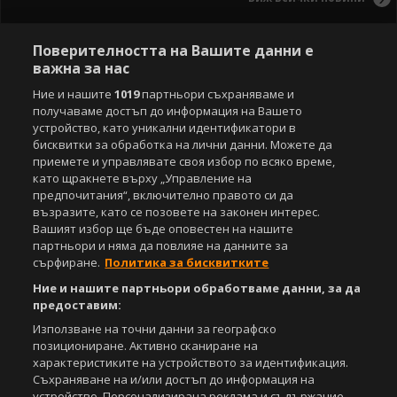
Поверителността на Вашите данни е
важна за нас
Ние и нашите
1019
партньори съхраняваме и
получаваме достъп до информация на Вашето
устройство, като уникални идентификатори в
бисквитки за обработка на лични данни. Можете да
приемете и управлявате своя избор по всяко време,
като щракнете върху „Управление на
предпочитания“, включително правото си да
възразите, като се позовете на законен интерес.
Вашият избор ще бъде оповестен на нашите
партньори и няма да повлияе на данните за
сърфиране.
Политика за бисквитките
Ние и нашите партньори обработваме данни, за да
предоставим:
Използване на точни данни за географско
позициониране. Активно сканиране на
характеристиките на устройството за идентификация.
Съхраняване на и/или достъп до информация на
устройство. Персонализирана реклама и съдържание,