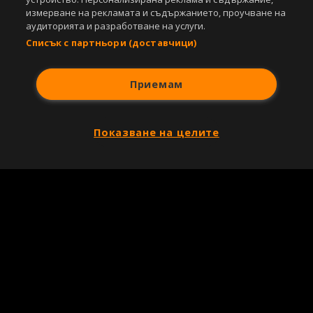
измерване на рекламата и съдържанието, проучване на
аудиторията и разработване на услуги.
Списък с партньори (доставчици)
Приемам
Показване на целите
Copyright © 2007-2026 Агенция Спортал. Всички права запазени.
Този уебсайт е собственост на
Sportal Media Group
За нас
Екип
За рекламa
Общи условия