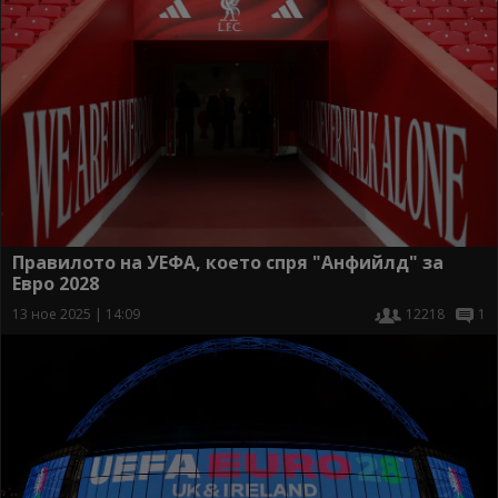
Правилото на УЕФА, което спря "Анфийлд" за
Евро 2028
13 ное 2025 | 14:09
12218
1