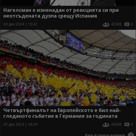
Нагелсман е изненадан от реакцията си при
неотсъдената дузпа срещу Испания
30 дек 2024 | 19:42
42388
4
Четвъртфиналът на Европейското е бил най-
гледаното събитие в Германия за годината
25 дек 2024 | 18:34
44289
4
Виж всички новини