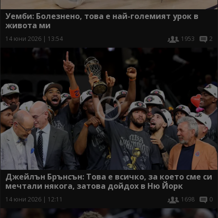
Уемби: Болезнено, това е най-големият урок в
живота ми
14 юни 2026 | 13:54
1953
2
Джейлън Брънсън: Това е всичко, за което сме си
мечтали някога, затова дойдох в Ню Йорк
14 юни 2026 | 12:11
1698
0