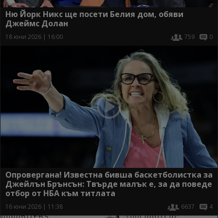
Ню Йорк Никс ще посети Белия дом, обяви
Джеймс Долан
18 юни 2026 | 16:00
759
0
Опровергана! Известна бивша баскетболистка за
Джейлън Брънсън: Твърде малък е, за да поведе
отбор от НБА към титлата
16 юни 2026 | 11:38
6637
4