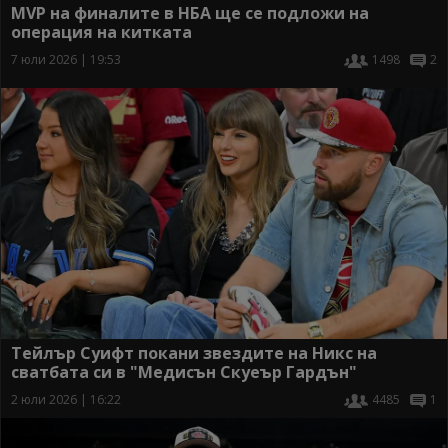
MVP на финалите в НБА ще се подложи на
операция на китката
7 юли 2026 | 19:53
1498
2
Тейлър Суифт покани звездите на Никс на
сватбата си в "Медисън Скуеър Гардън"
2 юли 2026 | 16:22
4485
1