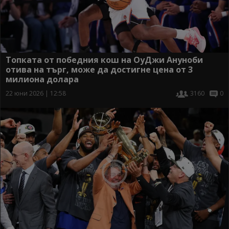
Топката от победния кош на ОуДжи Ануноби
отива на търг, може да достигне цена от 3
милиона долара
22 юни 2026 | 12:58
3160
0