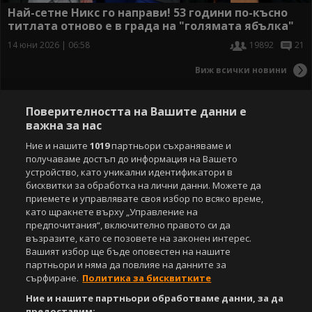
Най-сетне Никс го направи! 53 години по-късно
титлата отново е в града на "голямата ябълка"
14 юни 2026 | 06:58
19892
21
Виж всички новини
Поверителността на Вашите данни е
важна за нас
Ние и нашите
1019
партньори съхраняваме и
получаваме достъп до информация на Вашето
устройство, като уникални идентификатори в
бисквитки за обработка на лични данни. Можете да
приемете и управлявате своя избор по всяко време,
като щракнете върху „Управление на
предпочитания“, включително правото си да
възразите, като се позовете на законен интерес.
Вашият избор ще бъде оповестен на нашите
партньори и няма да повлияе на данните за
сърфиране.
Политика за бисквитките
Ние и нашите партньори обработваме данни, за да
предоставим: