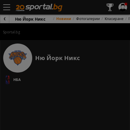
Ню Йорк Никс
Новини
Фотогалерии
Класиране
Sportal.bg
Ню Йорк Никс
НБА