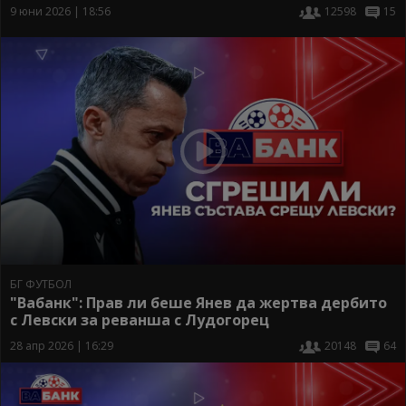
9 юни 2026 | 18:56
12598
15
БГ ФУТБОЛ
"Вабанк": Прав ли беше Янев да жертва дербито
с Левски за реванша с Лудогорец
28 апр 2026 | 16:29
20148
64