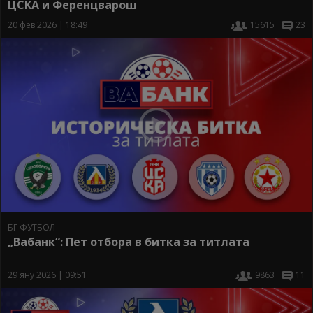
ЦСКА и Ференцварош
20 фев 2026 | 18:49
15615
23
БГ ФУТБОЛ
„Вабанк“: Пет отбора в битка за титлата
29 яну 2026 | 09:51
9863
11