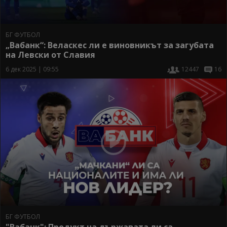
БГ ФУТБОЛ
„Вабанк“: Веласкес ли е виновникът за загубата
на Левски от Славия
6 дек 2025 | 09:55
12447
16
БГ ФУТБОЛ
"Вабанк": Продукт на държавата ли са