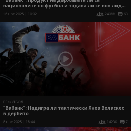
националите по футбол и задава ли се нов лидер
в отбора
16 ное 2025 | 10:02
24088
63
БГ ФУТБОЛ
"Вабанк": Надигра ли тактически Янев Веласкес
в дербито
8 ное 2025 | 18:44
14230
7