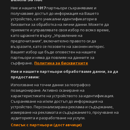
Ние и нашите
1017
партньори съхраняваме и
получаваме достъп до информация на Вашето
устройство, като уникални идентификатори в
бисквитки за обработка на лични данни. Можете да
приемете и управлявате своя избор по всяко време,
като щракнете върху „Управление на
предпочитания“, включително правото си да
възразите, като се позовете на законен интерес.
Вашият избор ще бъде оповестен на нашите
партньори и няма да повлияе на данните за
сърфиране.
Политика за бисквитките
Ние и нашите партньори обработваме данни, за да
предоставим:
Използване на точни данни за географско
позициониране. Активно сканиране на
характеристиките на устройството за идентификация.
Съхраняване на и/или достъп до информация на
устройство. Персонализирана реклама и съдържание,
измерване на рекламата и съдържанието, проучване на
аудиторията и разработване на услуги.
Списък с партньори (доставчици)