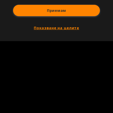
Приемам
Показване на целите
Copyright © 2007-2026 Агенция Спортал. Всички права запазени.
Този уебсайт е собственост на
Sportal Media Group
За нас
Екип
За рекламa
Общи условия
Етични правила на НСС
Лични данни
Управление на предпочитания
Съдържанието на този уеб сайт и технологиите, използвани в него, са