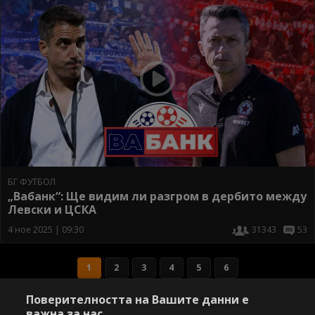
БГ ФУТБОЛ
„Вабанк“: Ще видим ли разгром в дербито между
Левски и ЦСКА
4 ное 2025 | 09:30
31343
53
1
2
3
4
5
6
Поверителността на Вашите данни е
важна за нас