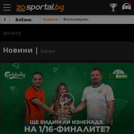
Вабанк
Новини
Фотогалерии
Sportal.bg
Новини |
Вабанк