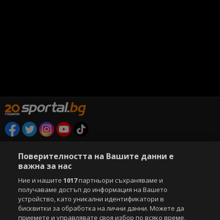
Copyright © 2007-2026 Агенция Спортал. Всички права запазени.
Този уебсайт е собственост на
Sportal Media Group
Поверителността на Вашите данни е
важна за нас
За нас
Екип
За рекламa
Общи условия
Ние и нашите
1017
партньори съхраняваме и
Етични правила на НСС
Лични данни
получаваме достъп до информация на Вашето
Управление на предпочитания
устройство, като уникални идентификатори в
бисквитки за обработка на лични данни. Можете да
Съдържанието на този уеб сайт и технологиите, използвани в него, са
приемете и управлявате своя избор по всяко време,