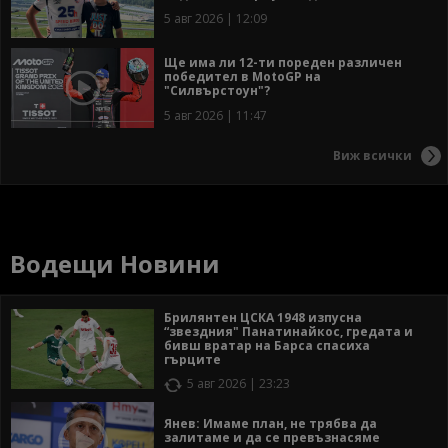
5 авг 2026 | 12:09
Ще има ли 12-ти пореден различен
победител в MotoGP на
"Силвърстоун"?
5 авг 2026 | 11:47
Виж всички
Водещи Новини
Брилянтен ЦСКА 1948 изпусна
“звездния" Панатинайкос, гредата и
бивш вратар на Барса спасиха
гърците
5 авг 2026 | 23:23
Янев: Имаме план, не трябва да
залитаме и да се превъзнасяме