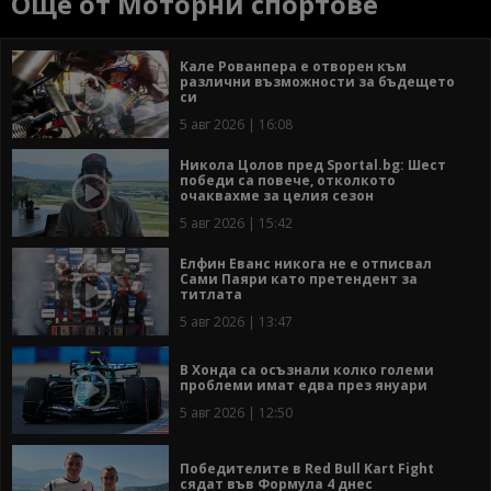
Още от Моторни спортове
Кале Рованпера е отворен към
различни възможности за бъдещето
си
5 авг 2026 | 16:08
Никола Цолов пред Sportal.bg: Шест
победи са повече, отколкото
очаквахме за целия сезон
5 авг 2026 | 15:42
Елфин Еванс никога не е отписвал
Сами Паяри като претендент за
титлата
5 авг 2026 | 13:47
В Хонда са осъзнали колко големи
проблеми имат едва през януари
5 авг 2026 | 12:50
Победителите в Red Bull Kart Fight
сядат във Формула 4 днес