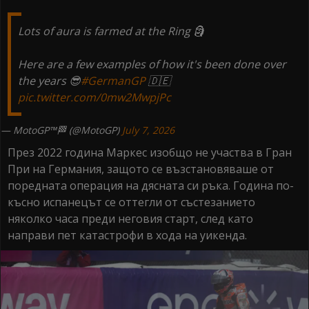
Lots of aura is farmed at the Ring 🗿
Here are a few examples of how it's been done over
the years 😎
#GermanGP
🇩🇪
pic.twitter.com/0mw2MwpjPc
— MotoGP™🏁 (@MotoGP)
July 7, 2026
През 2022 година Маркес изобщо не участва в Гран
При на Германия, защото се възстановяваше от
поредната операция на дясната си ръка. Година по-
късно испанецът се оттегли от състезанието
няколко часа преди неговия старт, след като
направи пет катастрофи в хода на уикенда.