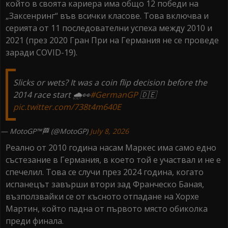
който в своята кариера има общо 12 победи на
„Заксенринг“ във всички класове. Това включва и
серията от 11 последователни успеха между 2010 и
2021 (през 2020 Гран При на Германия не се проведе
заради COVID-19).
Slicks or wets? It was a coin flip decision before the
2014 race start 🌧️👀
#GermanGP
🇩🇪
pic.twitter.com/738t4m640E
— MotoGP™🏁 (@MotoGP)
July 8, 2026
Реално от 2010 година насам Маркес има само едно
състезание в Германия, в което той е участвал и не е
спечелил. Това се случи през 2024 година, когато
испанецът завърши втори зад Франческо Баная,
възползвайки се от късното отпадане на Хорхе
Мартин, който падна от първото място обиколка
преди финала.