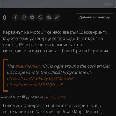
0
seconds
0
Добави коментар
of
0
seconds
Керванът на MotoGP се насочва към „Заксенринг“,
където този уикенд ще се проведе 11-ят кръг за
сезон 2026 в световния шампионат по
мотоциклетизъм на писта – Гран При на Германия.
The
#GermanGP
🇩🇪 is right around the corner! Get
up to speed with the Official Programme 👉
https://t.co/NCKEpTy3Qt
#MotoGP
pic.twitter.com/18DHQFnczE
— MotoGP™🏁 (@MotoGP)
July 8, 2026
Големият фаворит за победите и в спринта, и в
състезанието в Саксония ще бъде Марк Маркес,