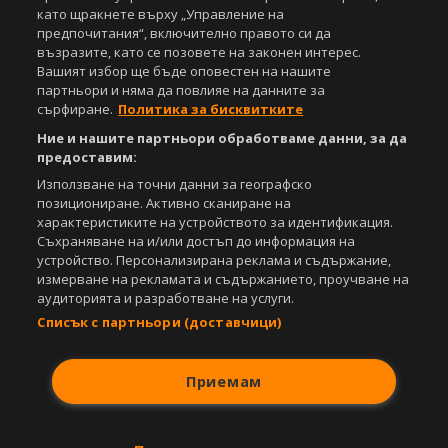
под закрила на Закона за авторското право и сродните му права.
като щракнете върху „Управление на
Всички статии, репортажи, интервюта и други текстови, графични и
предпочитания“, включително правото си да
видео материали, публикувани в сайта, са собственост на Агенция
възразите, като се позовете на законен интерес.
Спортал, освен ако изрично е посочено друго. Допуска се
Вашият избор ще бъде оповестен на нашите
публикуване на текстови материали само след писмено съгласие на
партньори и няма да повлияе на данните за
Агенция Спортал, посочване на източника и добавяне на линк към
сърфиране.
Политика за бисквитките
www.sportal.bg. Използването на графични и видео материали,
публикувани в сайта, е строго забранено. Нарушителите ще бъдат
Ние и нашите партньори обработваме данни, за да
санкционирани с цялата строгост на закона.
предоставим:
Използване на точни данни за географско
Свали
БЕЗПЛАТНОТО
приложение за:
позициониране. Активно сканиране на
характеристиките на устройството за идентификация.
iOS
Android
Съхраняване на и/или достъп до информация на
устройство. Персонализирана реклама и съдържание,
Powered by:
измерване на рекламата и съдържанието, проучване на
аудиторията и разработване на услуги.
Списък с партньори (доставчици)
Приемам