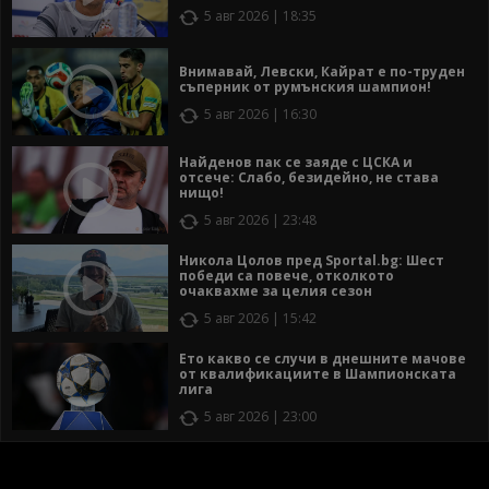
5 авг 2026 | 18:35
Внимавай, Левски, Кайрат е по-труден
съперник от румънския шампион!
5 авг 2026 | 16:30
Найденов пак се заяде с ЦСКА и
отсече: Слабо, безидейно, не става
нищо!
5 авг 2026 | 23:48
Никола Цолов пред Sportal.bg: Шест
победи са повече, отколкото
очаквахме за целия сезон
5 авг 2026 | 15:42
Ето какво се случи в днешните мачове
от квалификациите в Шампионската
лига
5 авг 2026 | 23:00