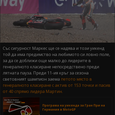
Със сигурност Маркес ще се надява и този уикенд
той да има предимство на любимото си ловно поле,
за да се доближи още малко до лидерите в
генералното класиране непосредствено преди
лятната пауза. Преди 11-ия кръг за сезона
световният шампион заема
петото място в
генералното класиране с актив от 153 точки и пасив
от 40 спрямо лидера Мартин.
Програма на уикенда за Гран При на
Германия в MotoGP