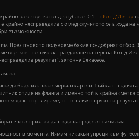
крайно разочарован сед загубата с 0:1 от
Кот д'Ивоар
н
е крайно несправедлив с оглед случилото се в хода на м
бри възможности.
тим. През първото полувреме бяхме по-добрият отбор. 
ме огромно тактическо раздаване на терена. Кот д'Иво
несправедлив резултат“, започна Бекасесе.
 мача.
ше да бъде изгонен с червен картон. Тъй като съдията 
ащитник отиде на фланга и именно той в крайна сметка 
 можем да контролираме, но те влияят пряко на резултат
бора си и го призова да гледа напред с оптимизъм.
омощност в момента. Нямам никакви упреци към футбол