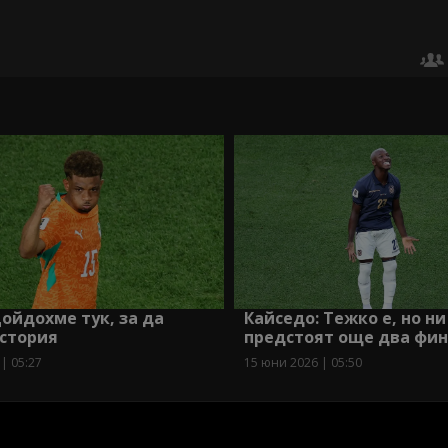
ойдохме тук, за да
Кайседо: Тежко е, но ни
стория
предстоят още два фи
| 05:27
15 юни 2026 | 05:50