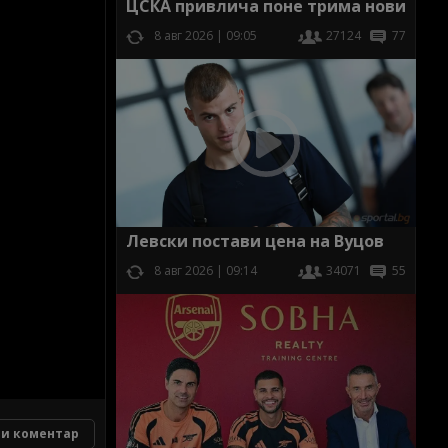
ЦСКА привлича поне трима нови
8 авг 2026 | 09:05
27124
77
Левски постави цена на Вуцов
8 авг 2026 | 09:14
34071
55
и коментар