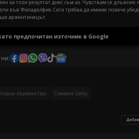
ен за този резултат днес съм аз. Чувствам се длъжник 
епи във Филаделфия. Сега трябва да имаме повече убед
ърши аржентинецът.
 като предпочитан източник в Google
 ни:
товно първенство
Снимки: Getty
Добав