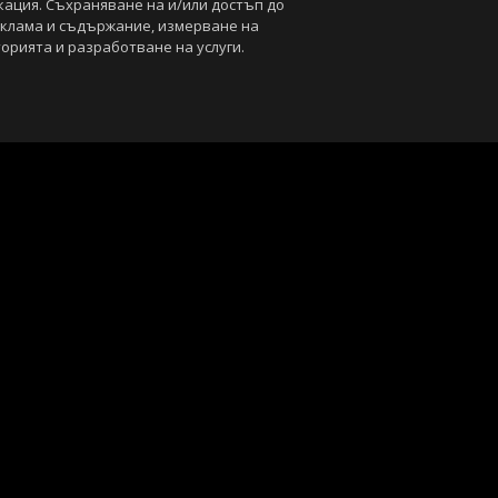
кация. Съхраняване на и/или достъп до
еклама и съдържание, измерване на
орията и разработване на услуги.
С
Лични данни
Управление на предпочитания
са под закрила на Закона за авторското право и сродните му права. Всичк
, освен ако изрично е посочено друго. Допуска се публикуване на тексто
ползването на графични и видео материали, публикувани в сайта, е стро