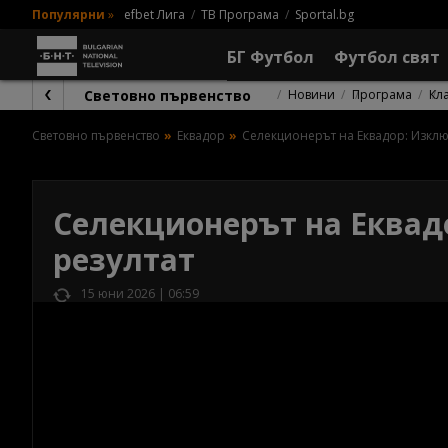
Популярни
»
efbet Лига
ТВ Програма
Sportal.bg
БГ Футбол
Футбол свят
Световно първенство
Новини
Програма
Кл
Световно първенство
Еквадор
Селекционерът на Еквадор: Изклю
Селекционерът на Еквад
резултат
15 юни 2026 | 06:59