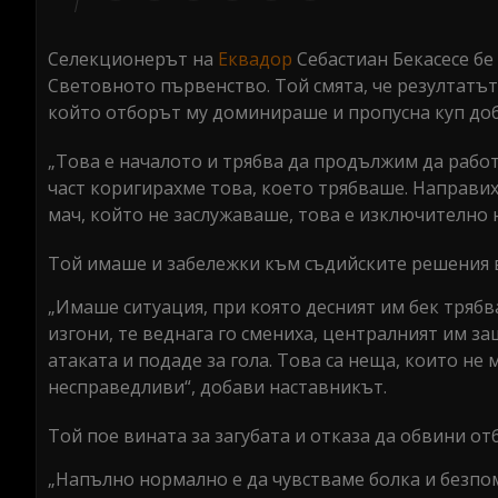
0
seconds
Volume
0%
Селекционерът на
Еквадор
Себастиан Бекасесе бе 
Световното първенство. Той смята, че резултатът 
който отборът му доминираше и пропусна куп до
„Това е началото и трябва да продължим да рабо
част коригирахме това, което трябваше. Направих
мач, който не заслужаваше, това е изключително 
Той имаше и забележки към съдийските решения в
„Имаше ситуация, при която десният им бек трябва
изгони, те веднага го смениха, централният им з
атаката и подаде за гола. Това са неща, които не
несправедливи“, добави наставникът.
Той пое вината за загубата и отказа да обвини от
„Напълно нормално е да чувстваме болка и безп