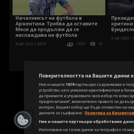
Началникът на футбола в
Президен
Аржентина: Трябва да оставите
критики 
Меси да продължи да се
Бундесл
наслаждава на футбола
8 авг 2026 | 
8 авг 2026 | 08:03
1653
19
Поверителността на Вашите данни е 
Ние и нашите
1019
партньори съхраняваме и пол
устройство, като уникални идентификатори в биск
да приемете и управлявате своя избор по всяко в
предпочитания“, включително правото си да възра
интерес. Вашият избор ще бъде оповестен на на
данните за сърфиране.
Политика за бисквитк
Ние и нашите партньори обработваме данни
Използване на точни данни за географско пози