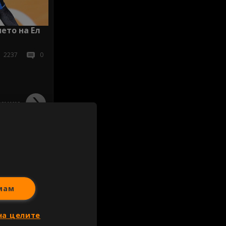
ето на Ел
2237
0
ички
мам
на целите