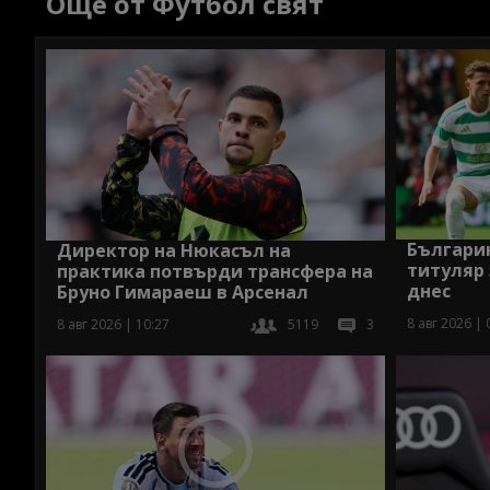
Още от Футбол свят
Българи
Директор на Нюкасъл на
титуляр
практика потвърди трансфера на
днес
Бруно Гимараеш в Арсенал
8 авг 2026 | 
8 авг 2026 | 10:27
5119
3