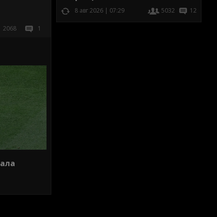
8 авг 2026 | 07:29
5032
12
2068
1
нала