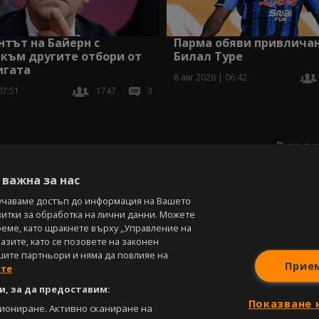
Парма обяви привличан
тът на Байерн с
Билал Туре
към другите отбори от
игата
8 авг 2026 | 06:42
07:51
1747
3
Виж вс
важна за нас
учаваме достъп до информация на Вашето
витки за обработка на лични данни. Можете
реме, като щракнете върху „Управление на
зите, като се позовете на законен
шите партньори и няма да повлияе на
Прие
ите
, за да предоставим:
Показване 
циониране. Активно сканиране на