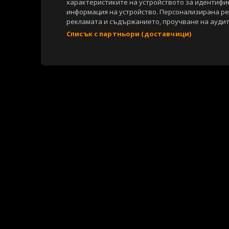
характеристиките на устройството за идентифи
информация на устройство. Персонализирана р
рекламата и съдържанието, проучване на аудит
Списък с партньори (доставчици)
Copyright © 2007-2026 Агенция Спортал. Всички права запазени.
Този уебсайт е собственост на
Sportal Media Group
За нас
Екип
За рекламa
Общи условия
Етични правила на НС
Съдържанието на този уеб сайт и технологиите, използвани в него, 
материали, публикувани в сайта, са собственост на Агенция Спортал
посочване на източника и добавяне на линк към www.sportal.bg. Из
строгост на закона.