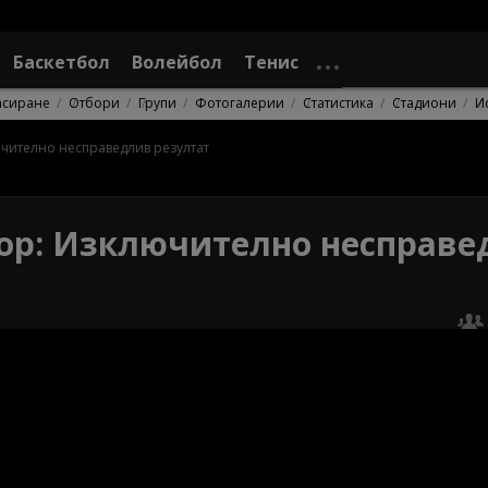
Баскетбол
Волейбол
Тенис
асиране
Отбори
Групи
Фотогалерии
Статистика
Стадиони
И
чително несправедлив резултат
ор: Изключително несправе