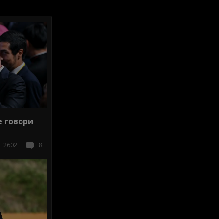
е говори
2602
8