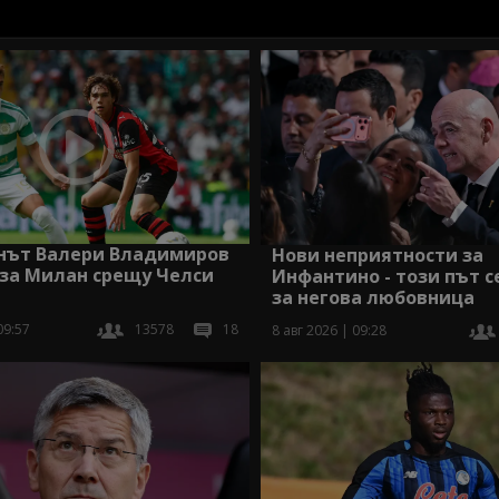
нът Валери Владимиров
Нови неприятности за
 за Милан срещу Челси
Инфантино - този път с
за негова любовница
09:57
13578
18
8 авг 2026 | 09:28