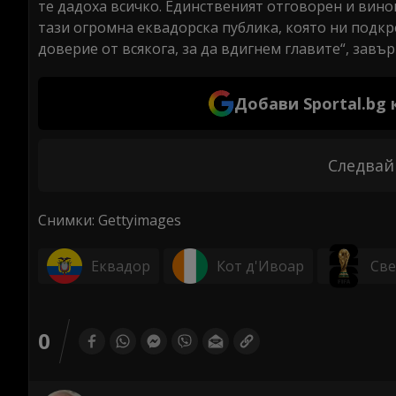
те дадоха всичко. Единственият отговорен и винов
тази огромна еквадорска публика, която ни подкр
доверие от всякога, за да вдигнем главите“, зав
Добави Sportal.bg
Следвай
Снимки: Gettyimages
Еквадор
Кот д'Ивоар
Све
0