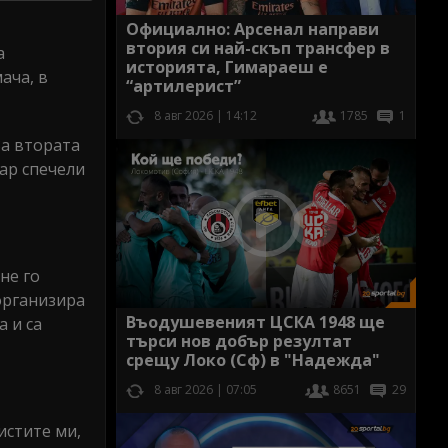
Официално: Арсенал направи
втория си най-скъп трансфер в
а
историята, Гимараеш е
ача, в
“артилерист”
8 авг 2026 | 14:12
1785
1
За втората
ар спечели
не го
организира
Въодушевеният ЦСКА 1948 ще
а и са
търси нов добър резултат
срещу Локо (Сф) в "Надежда"
8 авг 2026 | 07:05
8651
29
истите ми,