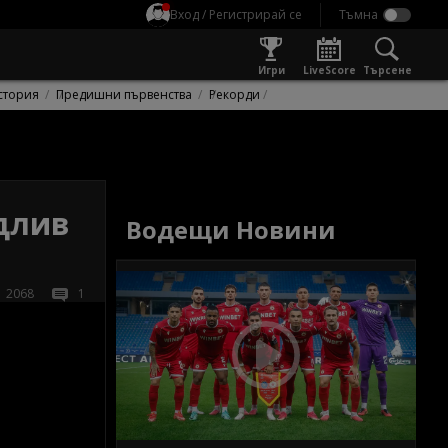
Вход / Регистрирай се
Игри
LiveScore
Търсене
стория
Предишни първенства
Рекорди
длив
Водещи Новини
2068
1