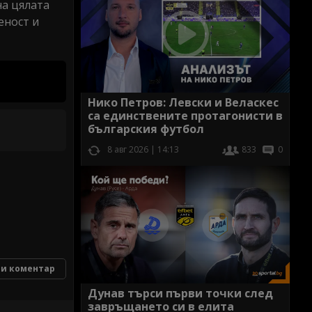
на цялата
еност и
Нико Петров: Левски и Веласкес
са единствените протагонисти в
българския футбол
8 авг 2026 | 14:13
833
0
и коментар
Дунав търси първи точки след
завръщането си в елита