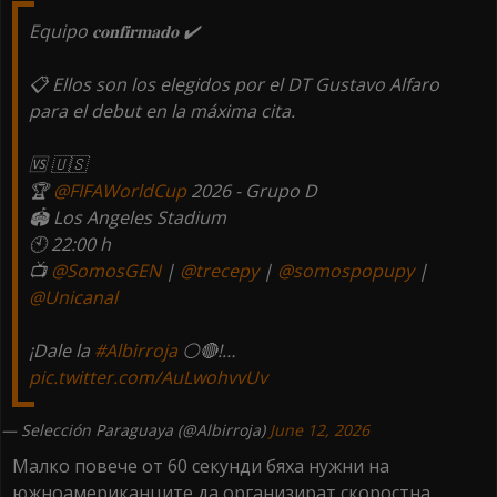
Equipo 𝐜𝐨𝐧𝐟𝐢𝐫𝐦𝐚𝐝𝐨 ✔️
📋 Ellos son los elegidos por el DT Gustavo Alfaro
para el debut en la máxima cita.
🆚 🇺🇸
🏆
@FIFAWorldCup
2026 - Grupo D
🏟️ Los Angeles Stadium
🕙 22:00 h
📺
@SomosGEN
|
@trecepy
|
@somospopupy
|
@Unicanal
¡Dale la
#Albirroja
⚪🔴!…
pic.twitter.com/AuLwohvvUv
— Selección Paraguaya (@Albirroja)
June 12, 2026
Малко повече от 60 секунди бяха нужни на
южноамериканците да организират скоростна