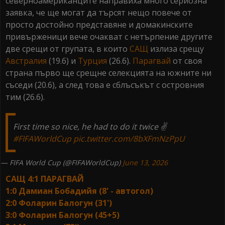
северноамериканците направиха много сериозна
заявка, че ще могат да търсят нещо повече от
просто достойно представяне и домакинските
привърженици вече очакват с нетърпение другите
две срещи от групата, в които
САЩ
излиза срещу
Австралия
(19.6) и
Турция
(26.6).
Парагвай
от своя
страна първо ще срещне селекцията на южните ни
съседи (20.6), а след това е сблъсъкът с островния
тим (26.6).
First time so nice, he had to do it twice ✌️
#FIFAWorldCup
pic.twitter.com/8bXFmNzPpU
— FIFA World Cup (@FIFAWorldCup)
June 13, 2026
САЩ
4:1
ПАРАГВАЙ
1:0
Дамиан Бобадийя
(8' - автогол)
2:0
Фоларин Балогун
(31')
3:0
Фоларин Балогун
(45+5)