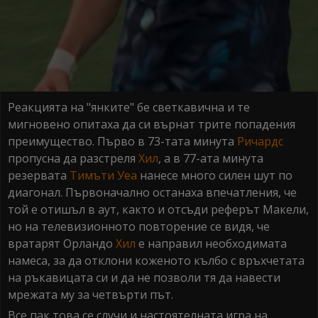
Реакцията на "янките" бе светкавична и те
мигновено опитаха да си върнат трите попадения
преимущество. Първо в 73-тата минута
Ричардс
пропусна да разстреля
Хил
, а в 77-ата минута
резервата
Тимъти Уеа
нанесе много силен шут по
диагонал. Първоначално останаха впечатления, че
той е отишъл в аут, както и отсъди реферът Макели,
но на телевизионното повторение се видя, че
вратарят Орландо
Хил
е направил необходимата
намеса, за да отклони коженото кълбо с връхчетата
на ръкавицата си и да не позволи тя да навести
мрежата му за четвърти път.
Все пак това се случи и настоятелната игра на