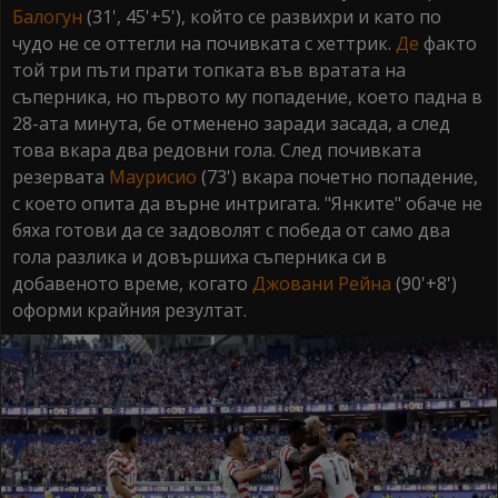
Балогун
(31', 45'+5'), който се развихри и като по
чудо не се оттегли на почивката с хеттрик.
Де
факто
той три пъти прати топката във вратата на
съперника, но първото му попадение, което падна в
28-ата минута, бе отменено заради засада, а след
това вкара два редовни гола. След почивката
резервата
Маурисио
(73') вкара почетно попадение,
с което опита да върне интригата. "Янките" обаче не
бяха готови да се задоволят с победа от само два
гола разлика и довършиха съперника си в
добавеното време, когато
Джовани Рейна
(90'+8')
оформи крайния резултат.