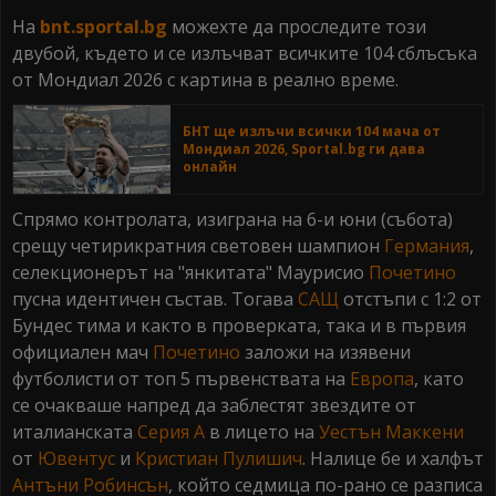
На
bnt.sportal.bg
можехте да проследите този
двубой, където и се излъчват всичките 104 сблъсъка
от Мондиал 2026 с картина в реално време.
БНТ ще излъчи всички 104 мача от
Мондиал 2026, Sportal.bg ги дава
онлайн
Спрямо контролата, изиграна на 6-и юни (събота)
срещу четирикратния световен шампион
Германия
,
селекционерът на "янкитата" Маурисио
Почетино
пусна идентичен състав. Тогава
САЩ
отстъпи с 1:2 от
Бундес тима и както в проверката, така и в първия
официален мач
Почетино
заложи на изявени
футболисти от топ 5 първенствата на
Европа
, като
се очакваше напред да заблестят звездите от
италианската
Серия А
в лицето на
Уестън Маккени
от
Ювентус
и
Кристиан Пулишич
. Налице бе и халфът
Антъни Робинсън
, който седмица по-рано се разписа