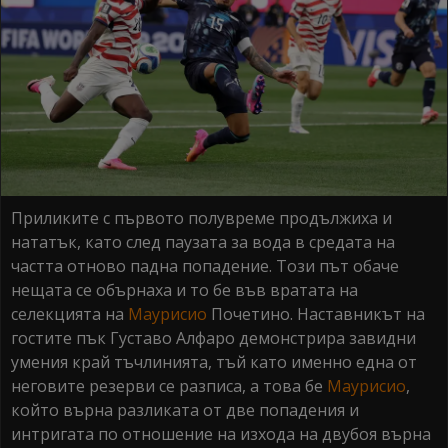
Приликите с първото полувреме продължиха и
нататък, като след паузата за вода в средата на
частта отново падна попадение. Този път обаче
нещата се обърнаха и то бе във вратата на
селекцията на
Маурисио
Почетино. Наставникът на
гостите пък Густаво Алфаро демонстрира завидни
умения край тъчлинията, тъй като именно една от
неговите резерви се разписа, а това бе
Маурисио
,
който върна разликата от две попадения и
интригата по отношение на изхода на двубоя върна