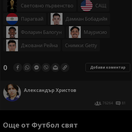
Световно първенство
САЩ
Парагвай
Дамиан Бобадийя
Фоларин Балогун
Маурисио
Джовани Рейна
Снимки: Getty
0
Добави коментар
Александър Христов
76264
81
Още от Футбол свят