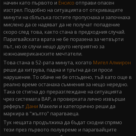
начин като първото и
Енсисо
отправи опасен
изстрел. Подобно на ситуацията от откриващите
минути на сблъсъка гостите пропуснаха и започнаха
мислено да се надяват да не получат попадение
скоро след това, както стана в предходния случай.
Парагвайската врата не бе поразена за четвърти
път, но се случи нещо друго неприятно за
южноамериканските мечтатели.
Това стана в 52-рата минута, когато
Мигел Алмирон
реши да хитрува, падна и тръгна да си проси
нарушение. То обаче не бе отсъдено, тъй като още в
реално време останаха съмнения за нещо нередно.
Така се стигна до преразглеждане на ситуацията
чрез системата ВАР, а проверката лично извърши
реферът
Дани
Макели и категорично реши да
маркира в "жълто" парагваеца.
Тук нещата продължиха да бъдат сходни спрямо
тези през първото полувреме и парагвайците