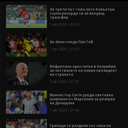
За трети път това лято Ковънтри
счупи рекорда си за входящ
трансфер
7 авг 2026 | 22:24
Ал-Ахли следи Пап Гей
7 авг 2026 | 21:53
Инфантино пристигна в Колумбия
за честването на новия президент
на страната
7 авг 2026 | 21:07
Манчестър Сити уреди световен
шампион от Марсилия за резерва
на Донарума
7 авг 2026 | 21:06
Гранада се раздели със сина на