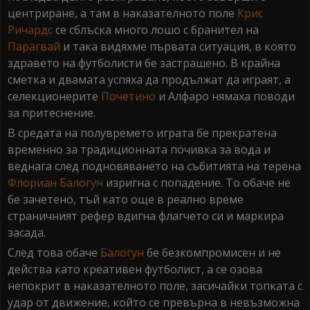
центриране, а там в наказателното поле
Крис
Ричардс
се сблъска много лошо с бранител на
Парагвай
и така видяхме първата ситуация, в която
здравето на футболисти бе застрашено. В крайна
сметка и двамата успяха да продължат да играят, а
селекционерите
Почетино
и Алфаро нямаха поводи
за притеснение.
В средата на полувремето играта бе прекратена
временно за традиционната почивка за вода и
веднага след подновяването на събитията на терена
Флориан
Балогун
изригна с попадение. То обаче не
бе зачетено, тъй като още в реално време
страничният рефер вдигна флагчето си и маркира
засада.
След това обаче
Балогун
бе безкомпромисен и не
действа като креативен футболист, а се озова
непокрит в наказателното поле, засичайки топката с
удар от движение, който се превърна в невъзможна