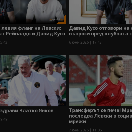
Давид Кусо отговори на 
 левия фланг на Левски:
въпроси пред клубната 
ят Рейналдо и Давид Кусо
6 юни 2026 | 17:43
15:43
Трансферът се пече! Мр
оздрави Златко Янков
последва Левски в соци
09:49
мрежи
7 юни 2026 | 11:06