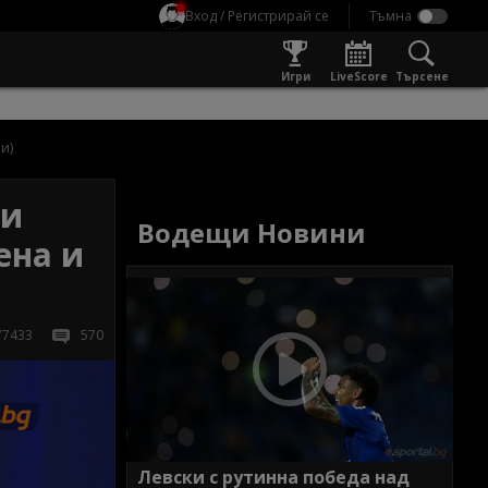
Вход / Регистрирай се
Игри
LiveScore
Търсене
и)
 и
Водещи Новини
ена и
77433
570
Левски с рутинна победа над