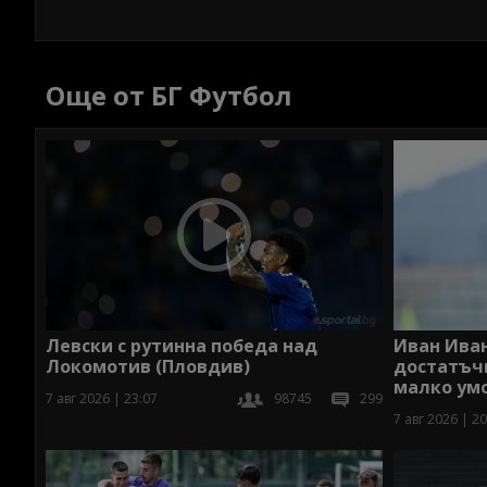
Още от БГ Футбол
Левски с рутинна победа над
Иван Иван
Локомотив (Пловдив)
достатъчн
малко ум
7 авг 2026 | 23:07
98745
299
7 авг 2026 | 20