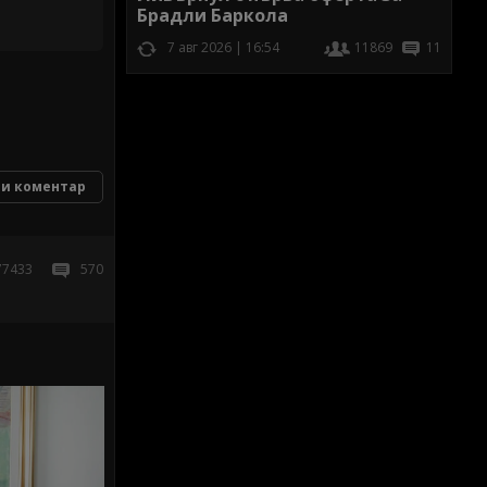
Брадли Баркола
7 авг 2026 | 16:54
11869
11
и коментар
77433
570