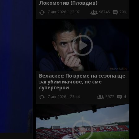
Локомотив (Пловдив)
7 авг 2026 | 23:07
98745
299
Веласкес: По време на сезона ще
загубим мачове, не сме
супергерои
7 авг 2026 | 23:44
5977
4