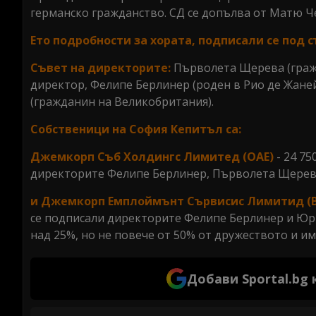
германско гражданство. СД се допълва от Матю Ч
Ето подробности за хората, подписали се под 
Съвет на директорите:
Първолета Щерева (граж
директор, Фелипе Берлинер (роден в Рио де Жане
(гражданин на Великобритания).
Собственици на София Кепитъл са:
Джемкорп Съб Холдингс Лимитед (ОАЕ)
- 24 7
директорите Фелипе Берлинер, Първолета Щерева
и Джемкорп Емплоймънт Сървисис Лимитид (
се подписали директорите Фелипе Берлинер и Юри
над 25%, но не повече от 50% от дружеството и и
Добави Sportal.bg