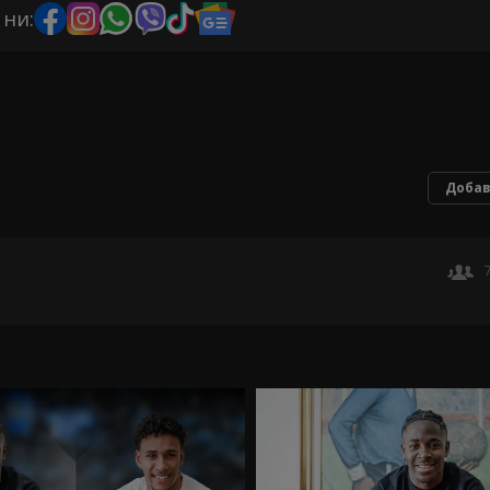
 ни:
Добав