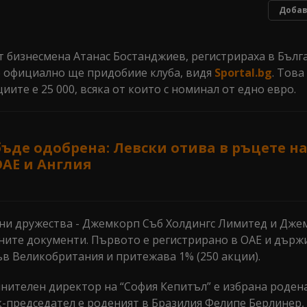
Добав
т бизнесмена Атанас Бостанджиев, регистрираха в Бълг
о официално ще придобиие клуба, видя
Sportal.bg
. Това
циите е 25 000, всяка от които с номинал от едно евро.
бъде одобрена: Левски отива в ръцете н
ОАЕ и Англия
нни дружества - Джемкорп Съб Холдингс Лимитед и Дж
ите документи. Първото е регистрирано в ОАЕ и държ
във Великобритания и притежава 1% (250 акции).
лнителен директор на “София Кепитъл” е избрана роден
председател е роденият в Бразилия Фелипе Берлинер, 