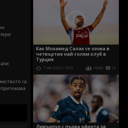
ен
 Чери
Как Мохамед Салах се озова в
четвъртия най-голям клуб в
Турция
сали
7 авг 2026 | 18:31
16603
25
ужеството са
в притежава
Ливърпул с първа оферта за