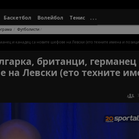
Баскетбол
Волейбол
Тенис
ограма
Футболисти
рманец и канадец са новите шефове на Левски (ето техните имена и позици
лгарка, британци, германец
е на Левски (ето техните им