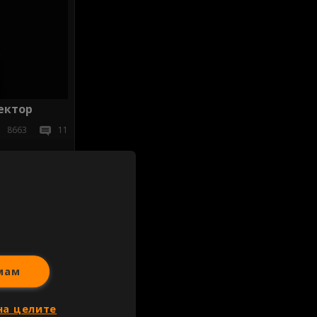
ектор
8663
11
иж всички
мам
на целите