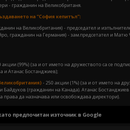
ери - гражданин на Великобританя.
създаването на “София кепитъл”:
данин на Великобритания) - председател и изпълнител
йро, гражданин на Германия) - зам.предсетател и Матю
50 акции (99%) (за и от името на дружеството са се подпи
 и Атанас Бостанджиев);
Великобритания)
- 250 акции (1%) (за и от името на др
 Байдуков (гражданин на Канада). Атанас Бостанджие
ма права да назначава или освобождава директори).
 като предпочитан източник в Google