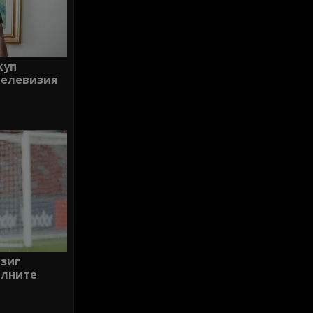
куп
телевизия
езиг
алните