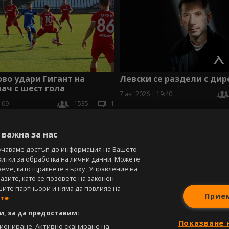
во удари Гигант на
Левски се раздели с дир
мач с шест гола
7 авг 2026 | 19:40
:09
1535
1
В
важна за нас
учаваме достъп до информация на Вашето
витки за обработка на лични данни. Можете
реме, като щракнете върху „Управление на
зите, като се позовете на законен
шите партньори и няма да повлияе на
Прие
ите
, за да предоставим:
Показване 
циониране. Активно сканиране на