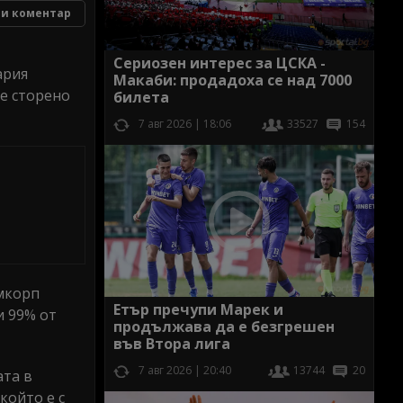
и коментар
Сериозен интерес за ЦСКА -
ария
Макаби: продадоха се над 7000
 е сторено
билета
7 авг 2026 | 18:06
33527
154
а
емкорп
Етър пречупи Марек и
и 99% от
продължава да е безгрешен
във Втора лига
7 авг 2026 | 20:40
13744
20
ата в
който е с