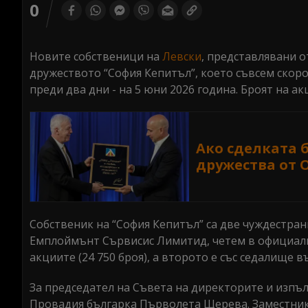
seconds
0
of
0
seconds
Volume
0%
Новите собственици на
Левски
, представлявани о
дружеството “София Кепитъл”, което съвсем скор
преди два дни - на 5 юни 2026 година. Броят на ак
Ако сделката 
дружества от 
Собственик на “София Кепитъл” са две чуждестра
Емплоймънт Сървисис Лимитид, четем в официалн
акциите (24 750 броя), а второто е със седалище 
За председател на Съвета на директорите и изпъ
Провадия българка Първолета Щерева. Заместник-