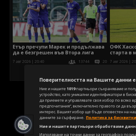
Етър пречупи Марек и продължава
ОФК Хаско
да е безгрешен във Втора лига
старта в 
7 авг 2026 | 20:40
13744
20
7 авг 2026 | 20
Поверителността на Вашите данни е 
Ние и нашите
1019
партньори съхраняваме и пол
устройство, като уникални идентификатори в биск
да приемете и управлявате своя избор по всяко в
предпочитания“, включително правото си да възра
интерес. Вашият избор ще бъде оповестен на на
данните за сърфиране.
Политика за бисквитк
Ние и нашите партньори обработваме данни
Използване на точни данни за географско пози