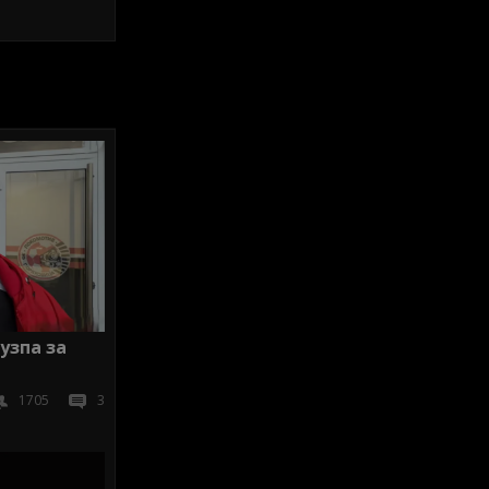
узпа за
1705
3