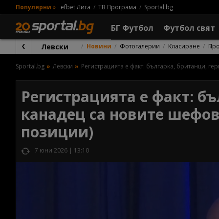
Популярни
»
efbet Лига
ТВ Програма
Sportal.bg
БГ Футбол
Футбол свят
Левски
Новини
Фотогалерии
Класиране
Пр
Sportal.bg
Левски
Регистрацията е факт: българка, британци, ге
Регистрацията е факт: бъ
канадец са новите шефов
позиции)
7 юни 2026 | 13:10