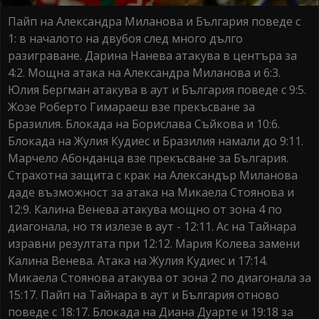
Пайп на Александра Миланова и България поведе с
1: в началото на двубоя след много дълго
разиграване. Дарина Нанева атакува в центъра за
4:2. Мощна атака на Александра Миланова и 6:3.
Юлия Бергман атакува в аут и България поведе с 9:5.
Жозе Роберто Гимараеш взе прекъсване за
Бразилия. Блокада на Борислава Съйкова и 10:6.
Блокада на Жулия Кудиес и Бразилия намали до 9:11.
Марчело Абонданца взе прекъсване за България.
Страхотна защита с крак на Александър Миланова
даде възможност за атака на Микаела Стоянова и
12:9. Калина Венева атакува мощно от зона 4 по
диагонала, но тя излезе в аут - 12:11. Ас на Тайнара
изравни резултата при 12:12. Мария Колева замени
Калина Венева. Атака на Жулия Кудиес и 17:14.
Микаела Стоянова атакува от зона 2 по диагонала за
15:17. Пайп на Тайнара в аут и България отново
поведе с 18:17. Блокада на Диана Дуарте и 19:18 за