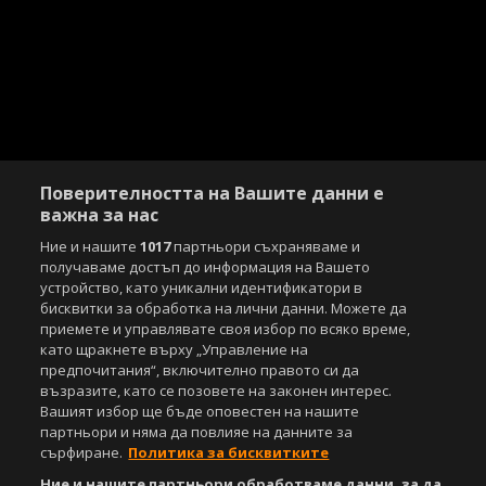
Поверителността на Вашите данни е
важна за нас
Ние и нашите
1017
партньори съхраняваме и
получаваме достъп до информация на Вашето
устройство, като уникални идентификатори в
бисквитки за обработка на лични данни. Можете да
приемете и управлявате своя избор по всяко време,
като щракнете върху „Управление на
предпочитания“, включително правото си да
възразите, като се позовете на законен интерес.
Вашият избор ще бъде оповестен на нашите
партньори и няма да повлияе на данните за
сърфиране.
Политика за бисквитките
Ние и нашите партньори обработваме данни, за да