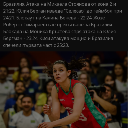
Бразилия. Атака на Микаела Стоянова от зона 2 и
21:22. Юлия Берган изведе "Селесао" до геймбол при
24:21. Блокаут на Калина Венева - 22:24. Жозе
Роберто Гимараеш взе прекъсване за Бразилия.
Блокада на Моника Кръстева спря атака на Юлия
Бергман - 23:24. Киси атакува мощно и Бразилия
спечели първата част с 25:23.