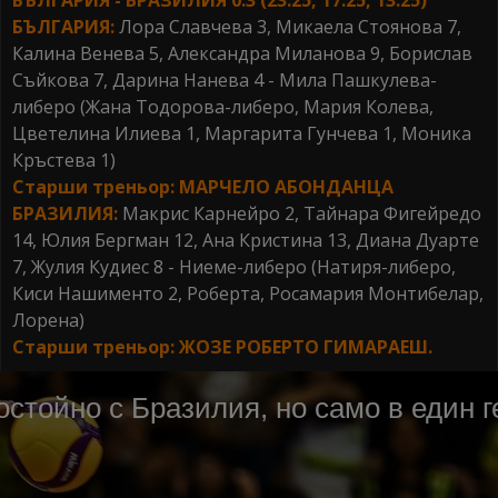
БЪЛГАРИЯ:
Лора Славчева 3, Микаела Стоянова 7,
Калина Венева 5, Александра Миланова 9, Борислав
Съйкова 7, Дарина Нанева 4 - Мила Пашкулева-
либеро (Жана Тодорова-либеро, Мария Колева,
Цветелина Илиева 1, Маргарита Гунчева 1, Моника
Кръстева 1)
Старши треньор: МАРЧЕЛО АБОНДАНЦА
БРАЗИЛИЯ:
Макрис Карнейро 2, Тайнара Фигейредо
14, Юлия Бергман 12, Ана Кристина 13, Диана Дуарте
7, Жулия Кудиес 8 - Ниеме-либеро (Натиря-либеро,
Киси Нашименто 2, Роберта, Росамария Монтибелар,
Лорена)
Старши треньор: ЖОЗЕ РОБЕРТО ГИМАРАЕШ.