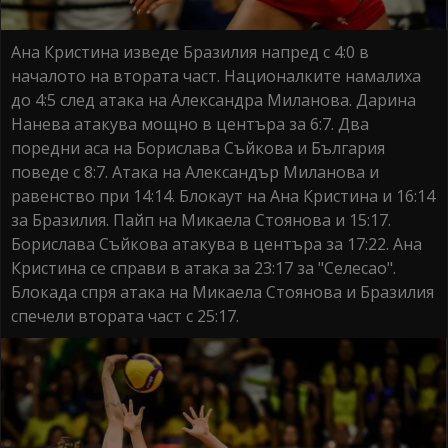
Ана Кристина изведе Бразилия напред с 4:0 в
началото на втората част. Националките намалиха
до 4:5 след атака на Александра Миланова. Дарина
Нанева атакува мощно в центъра за 6:7. Два
поредни аса на Борислава Съйкова и България
поведе с 8:7. Атака на Александър Миланова и
равенство при 14:14. Блокаут на Ана Кристина и 16:14
за Бразилия. Пайп на Микаела Стоянова и 15:17.
Борислава Съйкова атакува в центъра за 17:22. Ана
Кристина се справи в атака за 23:17 за "Селесао".
Блокада спря атака на Микаела Стоянова и Бразилия
спечели втората част с 25:17.