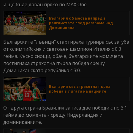
и ще бъде даван пряко по MAX One.
България с 5 места напред в
ранглистата след разгрома над
Доминикана
Българските "лъвици" стартираха турнира със загуба
от олимпийския и световен шампион Италия с 0:3
гейма. Късно снощи, обаче, българските момичета
постигнаха страхотна първа победа срещу
Доминиканската република с 3:0.
България със страхотна първа
победа в Лигата на нациите
От друга страна Бразилия записа две победи с по 3:1
гейма до момента - срещу Нидерландия и
доминиканките.