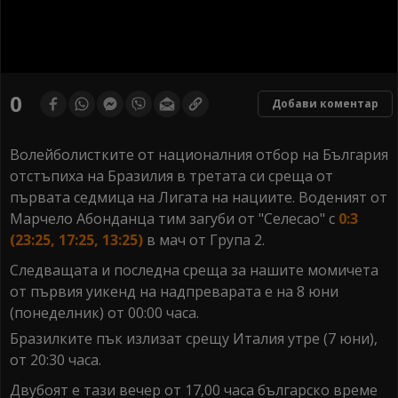
0
seconds
0
Добави коментар
of
0
seconds
Волейболистките от националния отбор на България
отстъпиха на Бразилия в третата си среща от
първата седмица на Лигата на нациите. Воденият от
Марчело Абонданца тим загуби от "Селесао" с
0:3
(23:25, 17:25, 13:25)
в мач от Група 2.
Следващата и последна среща за нашите момичета
от първия уикенд на надпреварата е на 8 юни
(понеделник) от 00:00 часа.
Бразилките пък излизат срещу Италия утре (7 юни),
от 20:30 часа.
Двубоят е тази вечер от 17,00 часа българско време