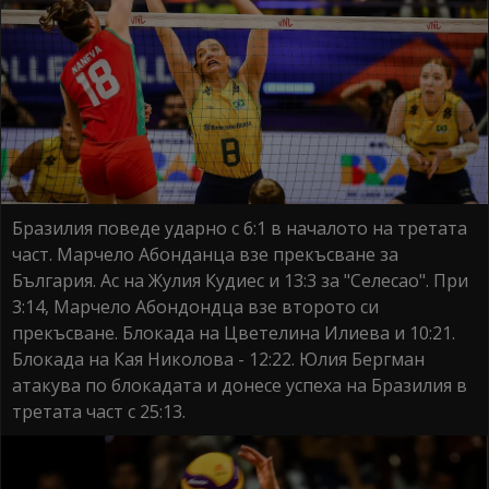
Бразилия поведе ударно с 6:1 в началото на третата
част. Марчело Абонданца взе прекъсване за
България. Ас на Жулия Кудиес и 13:3 за "Селесао". При
3:14, Марчело Абондондца взе второто си
прекъсване. Блокада на Цветелина Илиева и 10:21.
Блокада на Кая Николова - 12:22. Юлия Бергман
атакува по блокадата и донесе успеха на Бразилия в
третата част с 25:13.