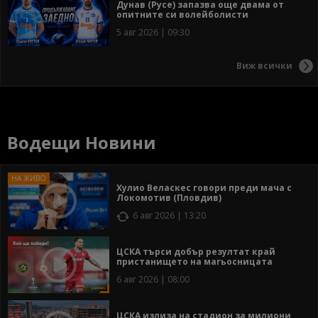
Дунав (Русе) запазва още двама от
опитните си волейболисти
5 авг 2026 | 09:30
Виж всички
Водещи Новини
Хулио Веласкес говори преди мача с
Локомотив (Пловдив)
6 авг 2026 | 13:20
ЦСКА търси добър резултат край
пристанището на магьосницата
6 авг 2026 | 08:00
ЦСКА излиза на стадион за милиони,