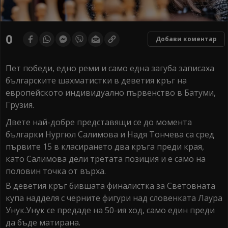
0
Добави коментар
Пет победи, едно реми и само една загуба записаха
българските шахматистки в деветия кръг на
европейското индивидуално първенство в Батуми,
Грузия.
Двете най-добре представящи се до момента
българки Нургюл Салимова и Надя Тончева са сред
първите 15 в класирането два кръга преди края,
като Салимова дели третата позиция и е само на
половин точка от върха.
В деветия кръг бившата финалистка за Световната
купа надделя с черните фигури над словенката Лаура
Унук.Унук се предаде на 50-ия ход, само един преди
да бъде матирана.