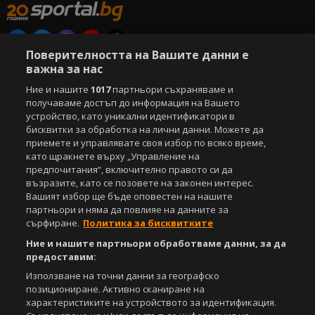
Поверителността на Вашите данни е
Copyright © 2007-2026 Агенция Спортал. Всички права запазени.
важна за нас
Този уебсайт е собственост на
Sportal Media Group
Ние и нашите
1017
партньори съхраняваме и
получаваме достъп до информация на Вашето
За нас
Екип
За рекламa
Общи условия
устройство, като уникални идентификатори в
Етични правила на НСС
Лични данни
бисквитки за обработка на лични данни. Можете да
Управление на предпочитания
приемете и управлявате своя избор по всяко време,
като щракнете върху „Управление на
Съдържанието на този уеб сайт и технологиите, използвани в него, са
предпочитания“, включително правото си да
под закрила на Закона за авторското право и сродните му права.
възразите, като се позовете на законен интерес.
Всички статии, репортажи, интервюта и други текстови, графични и
Вашият избор ще бъде оповестен на нашите
видео материали, публикувани в сайта, са собственост на Агенция
партньори и няма да повлияе на данните за
Спортал, освен ако изрично е посочено друго. Допуска се
сърфиране.
Политика за бисквитките
публикуване на текстови материали само след писмено съгласие на
Агенция Спортал, посочване на източника и добавяне на линк към
Ние и нашите партньори обработваме данни, за да
www.sportal.bg. Използването на графични и видео материали,
предоставим:
публикувани в сайта, е строго забранено. Нарушителите ще бъдат
Използване на точни данни за географско
санкционирани с цялата строгост на закона.
позициониране. Активно сканиране на
характеристиките на устройството за идентификация.
Свали
БЕЗПЛАТНОТО
приложение за: