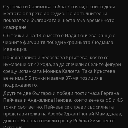
С успеха си Салимова събра 7 точки, с които дели
местата от трето до седмо. По допълнителни
показатели българката е шеста във временното
класиране.
С 6 точки и на 14-о място е Надя Тончева. Също с
черните фигури тя победи украинката Людмила
Иваницка.
Победа записа и Белослава Кръстева, която се
нуждаеше от 42 хода, за да спечели с белите фигури
срещу испанката Моника Калсета. Така Кръстева
вече има 5,5 точки и заема 37-ма позиция в
подреждането.
Другите две български победи постигнаха Гергана
Пейчева и Анджелика Ненова, които вече са с 5 и 4,5
точки съответно. Пейчева се справи със силната
представителка на Азербайджан Гюнай Мамадзада,
докато Ненова спечели срещу Ребека Хименес от
Испания.