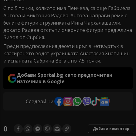
С по 5 точки, колкото има Пейчева, са още Габриела
Антова и Виктория Радева. Антова направи реми с
белите фигури с грузинката Инга Чархалашвили,
докато Радева отстъпи с черните фигури пред Алина
Бивол от Сърбия.
Преди предпоследния десети кръг в четвъртък в
класирането водят украинката Анастасия Хнатишин
и испанката Сабрина Вега с по 7,5 точки.
Добави Sportal.bg като предпочитан
източник в Google
Следвай ни:
0
Добави коментар