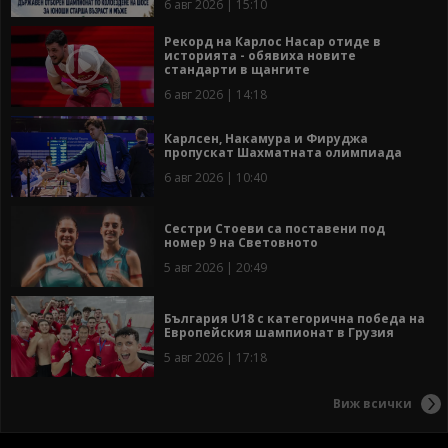
6 авг 2026 | 15:10
Рекорд на Карлос Насар отиде в
историята - обявиха новите
стандарти в щангите
6 авг 2026 | 14:18
Карлсен, Накамура и Фируджа
пропускат Шахматната олимпиада
6 авг 2026 | 10:40
Сестри Стоеви са поставени под
номер 9 на Световното
5 авг 2026 | 20:49
България U18 с категорична победа на
Европейския шампионат в Грузия
5 авг 2026 | 17:18
Виж всички