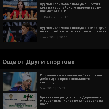
Нургюл Салимова с победа в шестия
кръг на европейското първенство по
шахмат за жени
30 май 2026 | 20:18
Нургюл Салимова с победа в осмия кръг
на европейското първенство по шахмат
2 юни 2026 | 20:47
Още от Други спортове
Олимпийски шампион по биатлон ще
дебютира в професионалното
колоездене
6 авг 2026 | 15:43
Брезник посреща кръг от Държавния
отборен шампионат по колоездене на
шосе