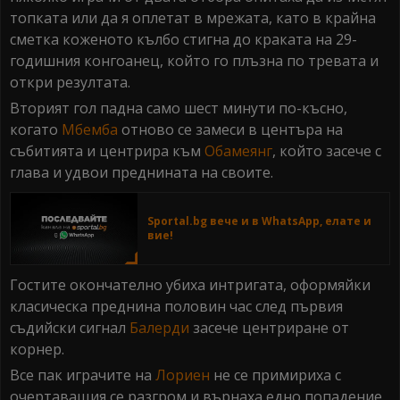
топката или да я оплетат в мрежата, като в крайна
сметка коженото кълбо стигна до краката на 29-
годишния конгоанец, който го плъзна по тревата и
откри резултата.
Вторият гол падна само шест минути по-късно,
когато
Мбемба
отново се замеси в центъра на
събитията и центрира към
Обамеянг
, който засече с
глава и удвои преднината на своите.
Sportal.bg вече и в WhatsApp, елате и
вие!
Гостите окончателно убиха интригата, оформяйки
класическа преднина половин час след първия
съдийски сигнал
Балерди
засече центриране от
корнер.
Все пак играчите на
Лориен
не се примириха с
очертаващия се разгром и върнаха едно попадение