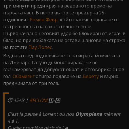
три минути преди края на редовното време на
първата част. В негов автор се превърна 25-
годишният
Ромен Февр
, който засече подаване от
вътрешността на наказателното поле.
Първоначално неговият удар бе блокиран от играч в
бяло, но при добавката не остави шансове на стража
на гостите
Пау Лопес
.
Веднага след подновяването на играта момчетата
на Дженаро Гатузо демонстрираха, че не
възнамеряват да допускат обрат и отговориха с нов
гол.
Обамеянг
отигра подаване на
Верету
и върна
преднината от три гола.
⏱️ 45+5’ |
#FCLOM
1️⃣-4️⃣
C'est la pause à Lorient où nos 𝗢𝗹𝘆𝗺𝗽𝗶𝗲𝗻𝘀 mènent
4 à 1.
Quelle première période ! 🔥