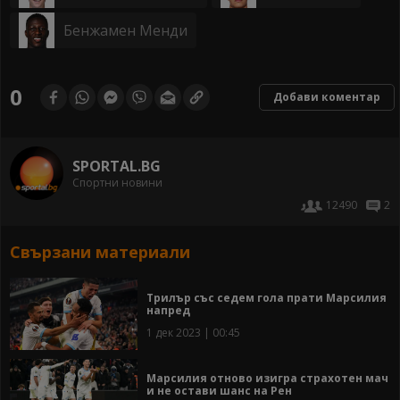
Бенжамен Менди
0
Добави коментар
SPORTAL.BG
Спортни новини
12490
2
Свързани материали
Трилър със седем гола прати Марсилия
напред
1 дек 2023 | 00:45
Марсилия отново изигра страхотен мач
и не остави шанс на Рен