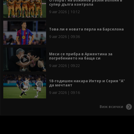
Отборът на Божинов разби Болоня в
супер дълга контрола
9 авг 2026 | 10:12
Това ли е новата перла на Барселона
9 авг 2026 | 09:36
Меси се прибра в Аржентина за
погребението на баща си
9 авг 2026 | 09:22
18-годишен накара Интер и Серия "А"
да мечтаят
9 авг 2026 | 09:16
Виж всички