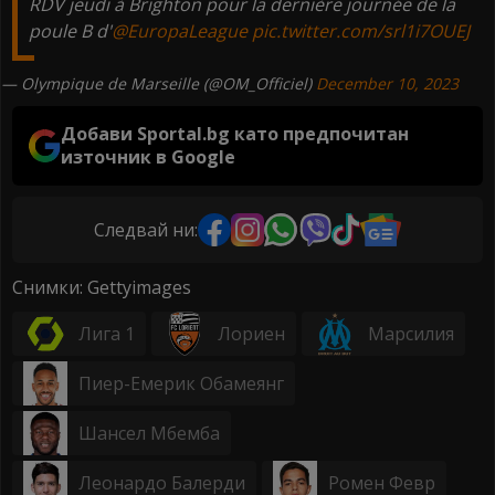
RDV jeudi à Brighton pour la dernière journée de la
poule B d'
@EuropaLeague
pic.twitter.com/srl1i7OUEJ
— Olympique de Marseille (@OM_Officiel)
December 10, 2023
Добави Sportal.bg като предпочитан
източник в Google
Следвай ни:
Снимки: Gettyimages
Лига 1
Лориен
Марсилия
Пиер-Емерик Обамеянг
Шансел Мбемба
Леонардо Балерди
Ромен Февр