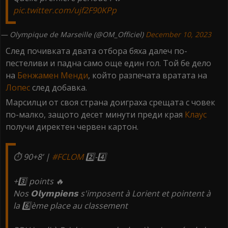
pic.twitter.com/ujf2F90KPp
— Olympique de Marseille (@OM_Officiel)
December 10, 2023
След почивката двата отбора бяха далеч по-
пестеливи и падна само още един гол. Той бе дело
на
Бенжамен Менди
, който разпечата вратата на
Лопес
след добавка.
Марсилци от своя страна доиграха срещата с човек
по-малко, защото десет минути преди края
Клаус
получи директен червен картон.
⏱️ 90+8’ |
#FCLOM
2️⃣-4️⃣
+3️⃣ points 🔥
Nos 𝗢𝗹𝘆𝗺𝗽𝗶𝗲𝗻𝘀 s'imposent à Lorient et pointent à
la 6️⃣ème place au classement