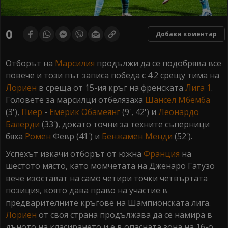
0
seconds
0
Добави коментар
of
0
seconds
Отборът на
Марсилия
продължи да се подобрява все
повече и този път записа победа с 4:2 срещу тима на
Лориен
в среща от 15-ия кръг на френската
Лига 1
.
Головете за марсилци отбелязаха
Шансел Мбемба
(3'),
Пиер
-
Емерик Обамеянг
(9', 42') и
Леонардо
Балерди
(33'), докато точни за техните съперници
бяха
Ромен
Февр (41') и
Бенжамен Менди
(52').
Успехът изкачи отборът от южна
Франция
на
шестото място, като момчетата на Дженаро Гатузо
вече изостават на само четири точки четвъртата
позиция, която дава право на участие в
предварителните кръгове на Шампионската лига.
Лориен
от своя страна продължава да се намира в
дъното на класирането и е в опасната зона на 16-о