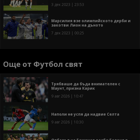
3 дек 2023 | 23:53
Марсилия взе олимпийското дерби и
закотви Лион на дъното
7 дек 2023 | 00:25
Още от Футбол свят
Трябваше да бъда внимателен с
Маунт, призна Карик
9 авг 2026 | 10:47
Наполи не успя да надвие Селта
9 авг 2026 | 10:30