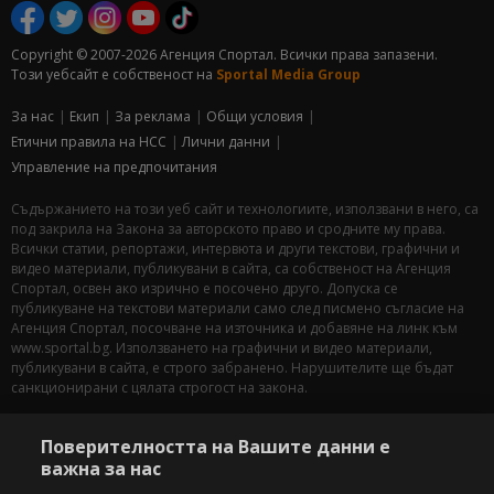
Copyright © 2007-2026 Агенция Спортал. Всички права запазени.
Този уебсайт е собственост на
Sportal Media Group
За нас
Екип
За рекламa
Общи условия
Етични правила на НСС
Лични данни
Управление на предпочитания
Съдържанието на този уеб сайт и технологиите, използвани в него, са
под закрила на Закона за авторското право и сродните му права.
Всички статии, репортажи, интервюта и други текстови, графични и
видео материали, публикувани в сайта, са собственост на Агенция
Спортал, освен ако изрично е посочено друго. Допуска се
публикуване на текстови материали само след писмено съгласие на
Агенция Спортал, посочване на източника и добавяне на линк към
www.sportal.bg. Използването на графични и видео материали,
публикувани в сайта, е строго забранено. Нарушителите ще бъдат
санкционирани с цялата строгост на закона.
Свали
БЕЗПЛАТНОТО
приложение за:
Поверителността на Вашите данни е
важна за нас
iOS
Android