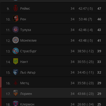
Реймс
34
42:47 (-5)
47
9
.
Рен
34
53:46 (7)
46
10
.
Тулуза
34
42:46 (-4)
43
11
.
Монпелие
34
43:48 (-5)
41
12
.
Страсбург
34
38:50 (-12)
39
13
.
Нант
34
30:55 (-25)
33
14
.
Льо Авър
34
34:45 (-11)
32
15
.
Метц
34
35:58 (-23)
29
16
.
Лориен
34
43:66 (-23)
29
17
.
Клермон
34
26:60 (-34)
25
18
.