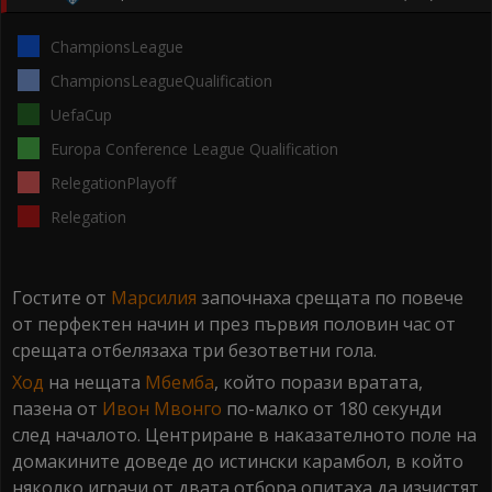
ChampionsLeague
ChampionsLeagueQualification
UefaCup
Europa Conference League Qualification
RelegationPlayoff
Relegation
Гостите от
Марсилия
започнаха срещата по повече
от перфектен начин и през първия половин час от
срещата отбелязаха три безответни гола.
Ход
на нещата
Мбемба
, който порази вратата,
пазена от
Ивон Мвонго
по-малко от 180 секунди
след началото. Центриране в наказателното поле на
домакините доведе до истински карамбол, в който
няколко играчи от двата отбора опитаха да изчистят