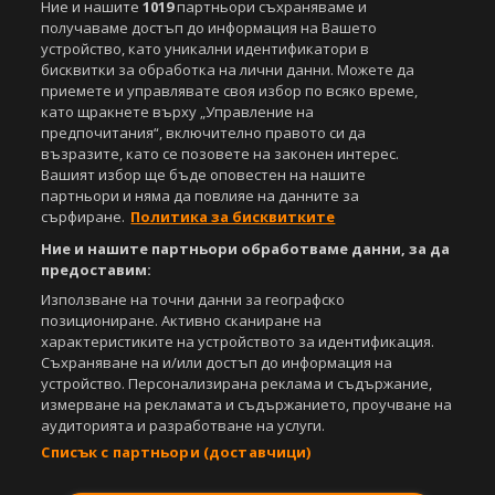
Ние и нашите
1019
партньори съхраняваме и
получаваме достъп до информация на Вашето
Powered by:
устройство, като уникални идентификатори в
бисквитки за обработка на лични данни. Можете да
приемете и управлявате своя избор по всяко време,
като щракнете върху „Управление на
предпочитания“, включително правото си да
възразите, като се позовете на законен интерес.
Вашият избор ще бъде оповестен на нашите
партньори и няма да повлияе на данните за
сърфиране.
Политика за бисквитките
Ние и нашите партньори обработваме данни, за да
предоставим:
Използване на точни данни за географско
позициониране. Активно сканиране на
характеристиките на устройството за идентификация.
Съхраняване на и/или достъп до информация на
устройство. Персонализирана реклама и съдържание,
измерване на рекламата и съдържанието, проучване на
аудиторията и разработване на услуги.
Списък с партньори (доставчици)