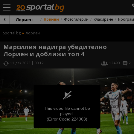
Лориен
Новини
Фотогалерии
Класиране
Програм
Sportal.bg
Лориен
Марсилия надигра убедително
Лориен и доближи топ 4
11 дек 2023 | 00:12
12490
2
This video file cannot be
played.
(Error Code: 224003)