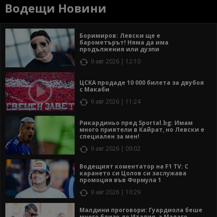
Водещи Новини
Боримиров: Левски ще е
барометърът! Няма да има
продължения или дузпи
9 авг 2026 | 12:10
ЦСКА продаде 10 000 билета за двубоя
с Макаби
9 авг 2026 | 11:24
Рикардиньо пред Sportal.bg: Имам
много приятели в Кайрат, но Левски е
специален за мен!
9 авг 2026 | 09:02
Водещият коментатор на F1 TV: С
карането си Цолов си заслужава
промоция във Формула 1
9 авг 2026 | 10:29
Малдини проговори: Гуардиола беше
много близо до Италия, а Малаго