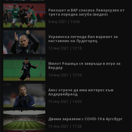
Рикошет и ВАР спасиха Леверкузен от
трета поредна загуба (видео)
9 яну 2021 | 19:09
Украинска легенда бил вариант за
наставник на Лудогорец
12 яну 2021 | 12:18
Милот Рашица се завръща в игра за
Вердер
14 яну 2021 | 15:56
Аякс отрече да има интерес към
Алдервейрелд
15 яну 2021 | 14:03
Двама заразени с COVID-19 в Аугсбург
15 яну 2021 | 17:28