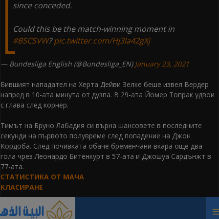
since conceded.
Could this be the match-winning moment in
#BSCSVW
?
pic.twitter.com/Hj3la42gXj
— Bundesliga English (@Bundesliga_EN)
January 23, 2021
Бившият нападател на Херта Дейви Зелке беше извел Вердер
напред в 10-ата минута от дузпа. В 29-ата Йомер Топрак удвои
с глава след корнер.
Тимът на Бруно Лабадия си върна шансовете в последните
секунди на първото полувреме след попадение на Джон
Кордоба. След почивката обаче бременчани вкара още два
гола чрез Леонардо Битенкурт в 57-ата и Джошуа Сардънжт в
77-ата.
СТАТИСТИКА ОТ МАЧА
КЛАСИРАНЕ