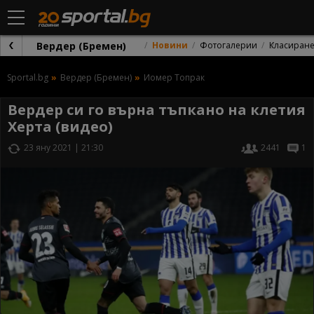
Вердер (Бремен)
Новини
Фотогалерии
Класиран
Sportal.bg
Вердер (Бремен)
Йомер Топрак
Вердер си го върна тъпкано на клетия
Херта (видео)
23 яну 2021 | 21:30
2441
1