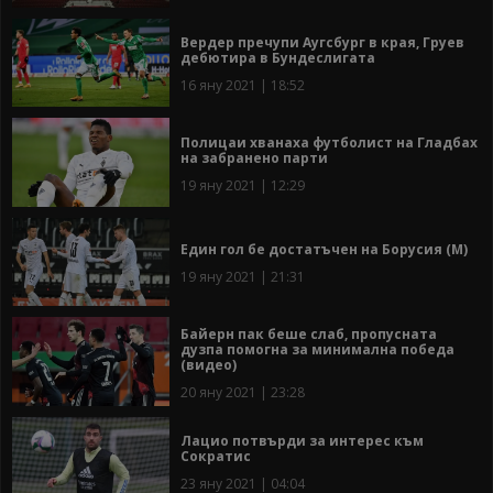
Вердер пречупи Аугсбург в края, Груев
дебютира в Бундеслигата
16 яну 2021 | 18:52
Полицаи хванаха футболист на Гладбах
на забранено парти
19 яну 2021 | 12:29
Един гол бе достатъчен на Борусия (М)
19 яну 2021 | 21:31
Байерн пак беше слаб, пропусната
дузпа помогна за минимална победа
(видео)
20 яну 2021 | 23:28
Лацио потвърди за интерес към
Сократис
23 яну 2021 | 04:04