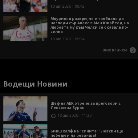
10 авг 2026 | 09:42
Моуриньо разкри, че е трябвало да
наследи сър Алекс в Ман Юнайтед, но
любовта му към Челси се оказала по-
силна
10 авг 2026 | 09:24
Виж всички
Водещи Новини
Шеф на АЕК отрече за преговори с
Левски за Бурас
10 авг 2026 | 11:30
Бивш халф на "сините": Левски ще
победи и на реванша!