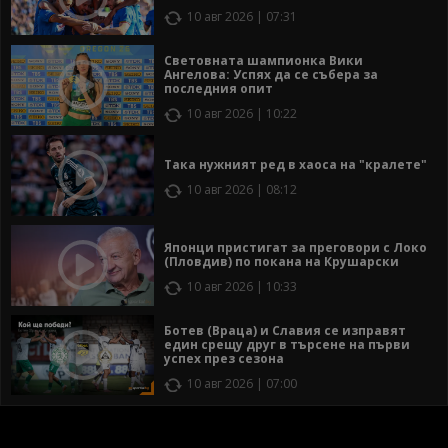
10 авг 2026 | 07:31
Световната шампионка Вики
Ангелова: Успях да се събера за
последния опит
10 авг 2026 | 10:22
Така нужният ред в хаоса на "кралете"
10 авг 2026 | 08:12
Японци пристигат за преговори с Локо
(Пловдив) по покана на Крушарски
10 авг 2026 | 10:33
Ботев (Враца) и Славия се изправят
един срещу друг в търсене на първи
успех през сезона
10 авг 2026 | 07:00