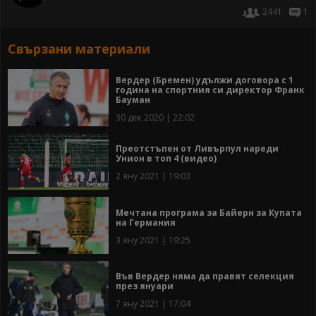
2441
1
Свързани материали
Bердер (Бремен) удължи договора с 1
година на спортния си директор Франк
Бауман
30 дек 2020 | 22:02
Преотстъпен от Ливърпул нареди
Унион в топ 4 (видео)
2 яну 2021 | 19:03
Мечтана програма за Байерн за Купата
на Германия
3 яну 2021 | 19:25
Във Вердер няма да правят селекция
през януари
7 яну 2021 | 17:04