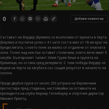
0
Добави коментар
Съставът на Вердер (Бремен) се възползва от кризата в Херта
(Берлин) и постигна успех с 4:1 като гост в мач от 18-ия кръг на
Бундеслигата, с което поне за малко се отдалечи от опасната
зона. Точно над нея пък остават столичани, които вече имат 9
загуби. Българският талант Илия Груев беше в групата на
бременци, но остана сред резервите. С тази победа Вердер си
върна на Херта за загубата със същия резултат в началото на
сезона.
Преди двубоя група от около 250 ултраси на берлинчани
протестира пред стадиона, настоявайки за оставката на
президента на клуба Вернер Гегенбауер и спортния директор
Михаел Преетц.