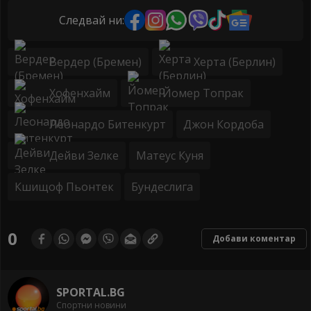
Следвай ни:
Вердер (Бремен)
Херта (Берлин)
Хофенхайм
Йомер Топрак
Леонардо Битенкурт
Джон Кордоба
Дейви Зелке
Матеус Куня
Кшищоф Пьонтек
Бундеслига
0
Добави коментар
SPORTAL.BG
Спортни новини