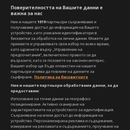
Поверителността на Вашите данни е
важна за нас
Ние и нашите
1019
партньори съхраняваме и
получаваме достъп до информация на Вашето
устройство, като уникални идентификатори в
бисквитки за обработка на лични данни. Можете да
приемете и управлявате своя избор по всяко време,
като щракнете върху „Управление на
предпочитания“, включително правото си да
възразите, като се позовете на законен интерес.
Вашият избор ще бъде оповестен на нашите
партньори и няма да повлияе на данните за
сърфиране.
Политика за бисквитките
Ние и нашите партньори обработваме данни, за да
предоставим:
Използване на точни данни за географско
позициониране. Активно сканиране на
характеристиките на устройството за идентификация.
Съхраняване на и/или достъп до информация на
устройство. Персонализирана реклама и съдържание,
измерване на рекламата и съдържанието, проучване на