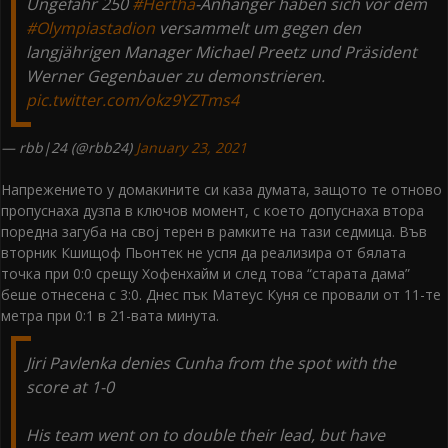
Ungefähr 250
#Hertha
-Anhänger haben sich vor dem
#Olympiastadion
versammelt um gegen den
langjährigen Manager Michael Preetz und Präsident
Werner Gegenbauer zu demonstrieren.
pic.twitter.com/okz9YZTms4
— rbb|24 (@rbb24)
January 23, 2021
Напрежението у домакините си каза думата, защото те отново
пропуснаха дузпа в ключов момент, с което допуснаха втора
поредна загуба на своj терен в рамките на тази седмица. Във
вторник Кшищоф Пьонтек не успя да реализира от бялата
точка при 0:0 срещу Хофенхайм и след това “старата дама”
беше отнесена с 3:0. Днес пък Матеус Куня се провали от 11-те
метра при 0:1 в 21-вата минута.
Jiri Pavlenka denies Cunha from the spot with the
score at 1-0
His team went on to double their lead, but have