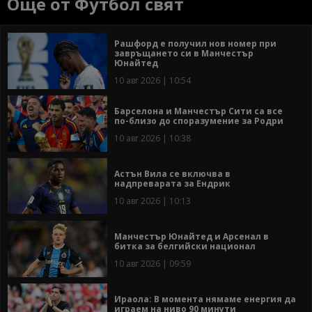
Още от Футбол свят
Рашфорд е получил нов номер при
завръщането си в Манчестър
Юнайтед
10 авг 2026 | 10:54
Барселона и Манчестър Сити са все
по-близо до споразумение за Родри
10 авг 2026 | 10:38
Астън Вила се включва в
надпреварата за Ендрик
10 авг 2026 | 10:13
Манчестър Юнайтед и Арсенал в
битка за белгийски национал
10 авг 2026 | 09:59
Ираола: В момента нямаме енергия да
играем на ниво 90 минути