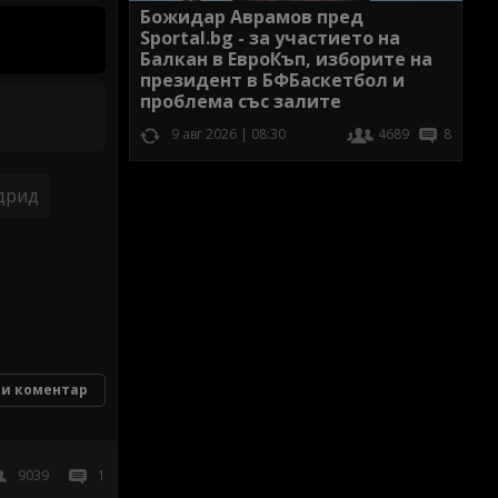
Божидар Аврамов пред
Sportal.bg - за участието на
Балкан в ЕвроКъп, изборите на
президент в БФБаскетбол и
проблема със залите
9 авг 2026 | 08:30
4689
8
дрид
и коментар
9039
1