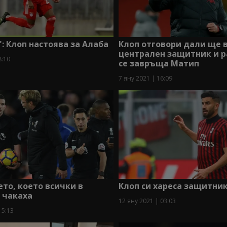
: Клоп настоява за Алаба
Клоп отговори дали ще 
централен защитник и р
8:10
се завръща Матип
7 яну 2021 | 16:09
то, което всички в
Клоп си хареса защитни
 чакаха
12 яну 2021 | 03:03
15:13