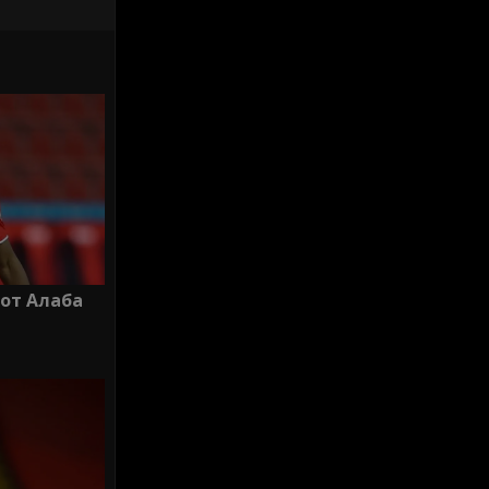
 от Алаба