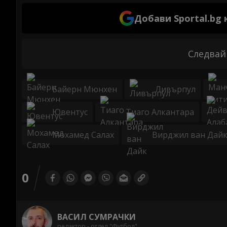
Добави Sportal.bg
Следвай
Байерн Мюнхен
Ливърпул
Ювентус
Тиаго Алкантара
Мохамед Салах
Вирджил ван Дай
0
ВАСИЛ СУМРАЧКИ
редактор - отдел "Футбол"