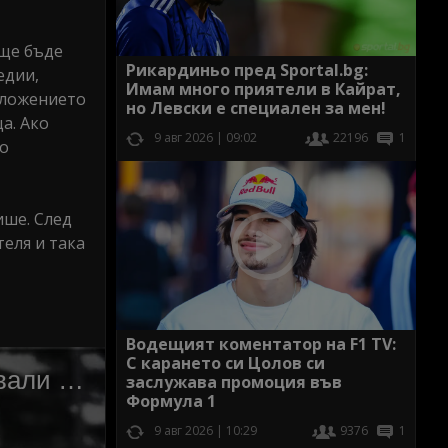
 ще бъде
Рикардиньо пред Sportal.bg:
едии,
Имам много приятели в Кайрат,
дложението
но Левски е специален за мен!
а. Ако
9 авг 2026 | 09:02
22196
1
го
ише. След
еля и така
Водещият коментатор на F1 TV:
С карането си Цолов си
заслужава промоция във
Формула 1
9 авг 2026 | 10:29
9376
1