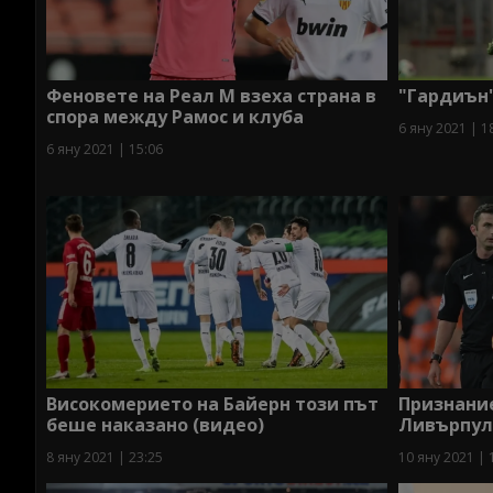
Феновете на Реал М взеха страна в
"Гардиън"
спора между Рамос и клуба
6 яну 2021 | 1
6 яну 2021 | 15:06
Високомерието на Байерн този път
Признание
беше наказано (видео)
Ливърпул
8 яну 2021 | 23:25
10 яну 2021 | 