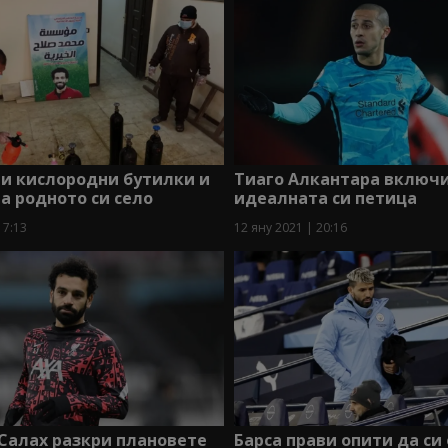
и кислородни бутилки и
Тиаго Алкантара включи
а родното си село
идеалната си петица
17:13
12 яну 2021 | 20:16
Салах разкри плановете
Барса прави опити да си