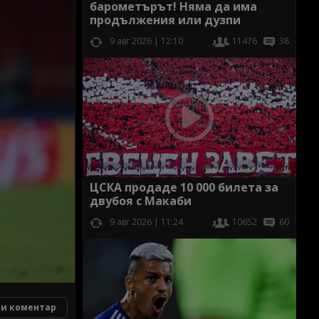
барометърът! Няма да има
продължения или дузпи
9 авг 2026 | 12:10
11476
38
ЦСКА продаде 10 000 билета за
двубоя с Макаби
9 авг 2026 | 11:24
10652
60
и коментар