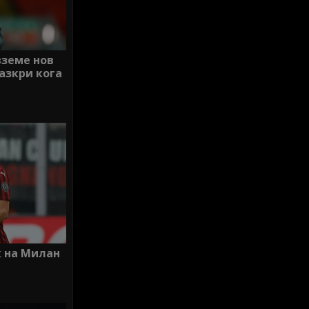
вземе нов
азкри кога
к на Милан