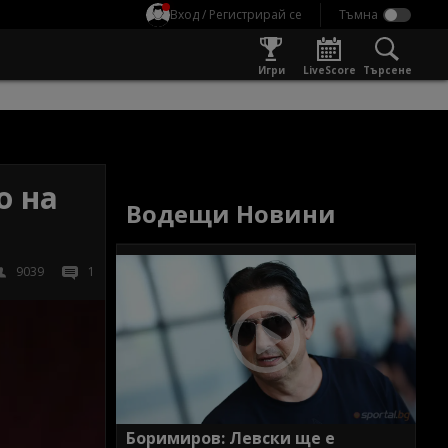
Вход / Регистрирай се
Игри
LiveScore
Търсене
о на
Водещи Новини
9039
1
Боримиров: Левски ще е