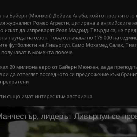
 на Байерн (Мюнхен) Дейвид Алаба, който през лятото
ия журналист Ромео Агрести, цитирана в английските м
о искат да изпреварят Реал Мадрид. Твърди се, че пре
на паунда на сезон. Това означава по 175 000 на седмиц
ите футболисти на Ливърпул. Само Мохамед Салах, Тиа
 получават в момента повече.
скал 20 милиона евро от Байерн Мюнхен, за да преподп
ри да оттеглят последното си предложение към бранит
 прекратени.
ити също имат интерес към австриеца.