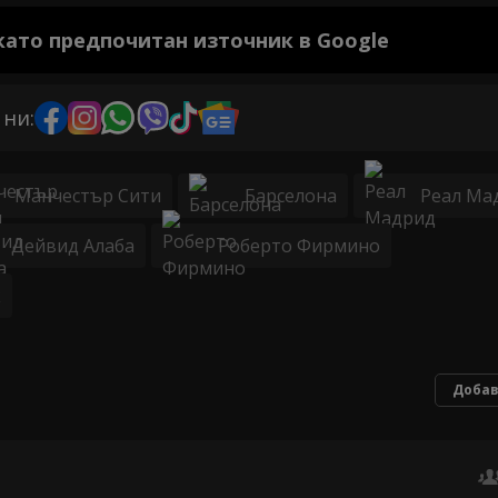
 като предпочитан източник в Google
 ни:
Манчестър Сити
Барселона
Реал Ма
Дейвид Алаба
Роберто Фирмино
к
Добав