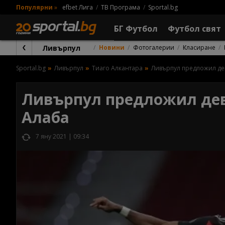
Популярни
»
efbet Лига
ТВ Програма
Sportal.bg
БГ Футбол
Футбол свят
Ливърпул
Новини
Фотогалерии
Класиране
Sportal.bg
Ливърпул
Тиаго Алкантара
Ливърпул предложил де
Ливърпул предложил дев
Алаба
7 яну 2021 | 09:34