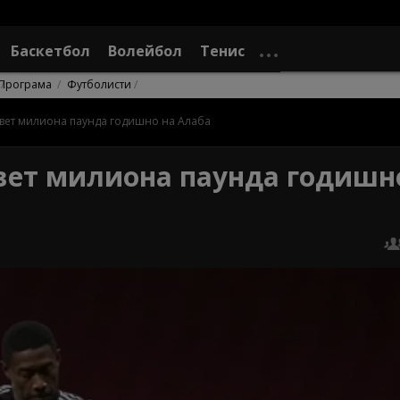
Баскетбол
Волейбол
Тенис
Програма
Футболисти
вет милиона паунда годишно на Алаба
ет милиона паунда годишн