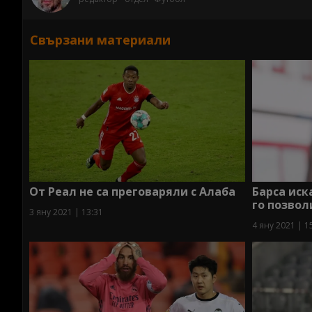
Свързани материали
От Реал не са преговаряли с Алаба
Барса иск
го позвол
3 яну 2021 | 13:31
4 яну 2021 | 1