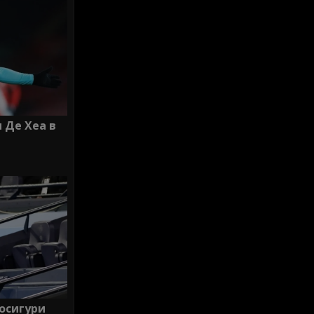
 Де Хеа в
 осигури