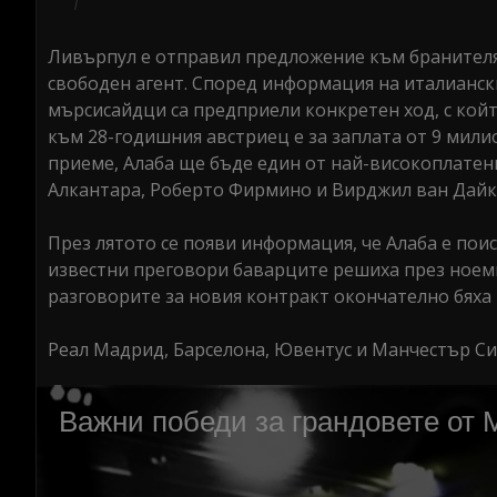
Ливърпул е отправил предложение към бранителя
свободен агент. Според информация на италианск
мърсисайдци са предприели конкретен ход, с койт
към 28-годишния австриец е за заплата от 9 милио
приеме, Алаба ще бъде един от най-високоплатен
Алкантара, Роберто Фирмино и Вирджил ван Дайк
През лятото се появи информация, че Алаба е пои
известни преговори баварците решиха през ноемв
разговорите за новия контракт окончателно бяха
Реал Мадрид, Барселона, Ювентус и Манчестър С