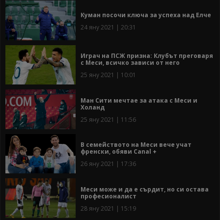
Куман посочи ключа за успеха над Елче
24 яну 2021 | 20:31
Играч на ПСЖ призна: Клубът преговаря
с Меси, всичко зависи от него
25 яну 2021 | 10:01
Ман Сити мечтае за атака с Меси и
Холанд
25 яну 2021 | 11:56
В семейството на Меси вече учат
френски, обяви Canal +
26 яну 2021 | 17:36
Меси може и да е сърдит, но си остава
професионалист
28 яну 2021 | 15:19