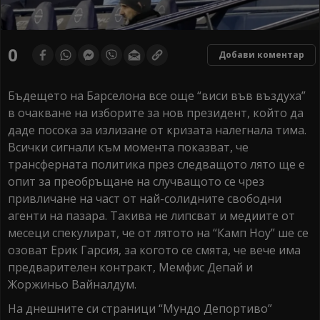
0
Добави коментар
Бъдещето на Барселона все още “виси във въздуха”
в очакване на изборите за нов президент, който да
даде посока за излизане от кризата налегнала тима.
Всички сигнали към момента показват, че
трансферната политика през следващото лято ще е
опит за преобръщане на случващото се чрез
привличане на част от най-солидните свободни
агенти на пазара. Такива не липсват и медиите от
месеци спекулират, че от лятото на “Камп Ноу” ше се
озоват Ерик Гарсия, за когото се смята, че вече има
предварителен контракт, Мемфис Депай и
Жоржиньо Вайналдум.
На днешните си страници “Мундо Депортиво”