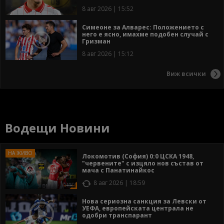
8 авг 2026 | 15:52
Симеоне за Алварес: Положението с
него е ясно, имахме подобен случай с
Гризман
8 авг 2026 | 15:12
Виж всички
Водещи Новини
Локомотив (София) 0:0 ЦСКА 1948,
"червените" с изцяло нов състав от
мача с Панатинайкос
8 авг 2026 | 18:59
Нова сериозна санкция за Левски от
УЕФА, европейската централа не
одобри транспарант