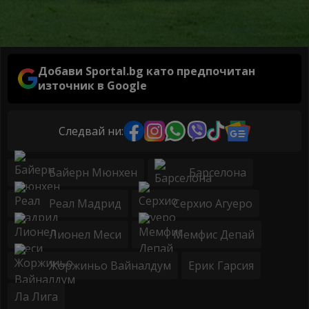
Добави Sportal.bg като предпочитан
източник в Google
Следвай ни:
Байерн Мюнхен
Барселона
Реал Мадрид
Серхио Агуеро
Лионел Меси
Мемфис Депай
Жоржиньо Вайналдум
Ерик Гарсия
Ла Лига