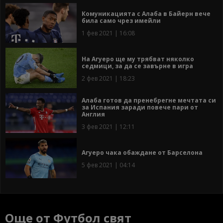
Комуникацията с Алаба в Байерн вече
била само чрез имейли
1 фев 2021 | 16:08
На Агуеро ще му трябват няколко
седмици, за да се завърне в игра
2 фев 2021 | 18:23
Алаба готов да пренебрегне мечтата си
за Испания заради повече пари от
Англия
3 фев 2021 | 12:11
Агуеро чака обаждане от Барселона
5 фев 2021 | 04:14
Още от Футбол свят