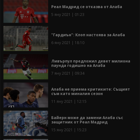
Реал Мадрид се отказва от Алаба
5 яну 2021 | 01:23
"Гардиън": Клоп настоява за Алаба
6 яну 2021 | 18:10
Ливърпул предложил девет милиона
паунда годишно на Алаба
7 яну 2021 | 09:34
Алаба не приема критиките: Същият
съм като миналия сезон
11 яну 2021 | 12:15
Байерн може да замени Алаба със
защитник от Реал Мадрид
15 яну 2021 | 15:23