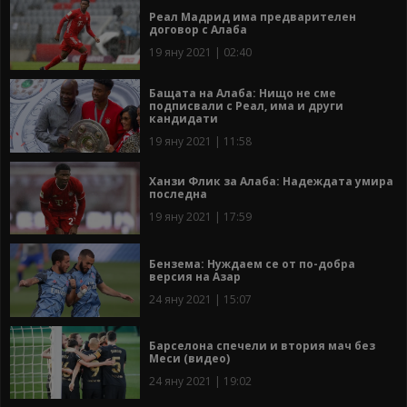
Реал Мадрид има предварителен
договор с Алаба
19 яну 2021 | 02:40
Бащата на Алаба: Нищо не сме
подписвали с Реал, има и други
кандидати
19 яну 2021 | 11:58
Ханзи Флик за Алаба: Надеждата умира
последна
19 яну 2021 | 17:59
Бензема: Нуждаем се от по-добра
версия на Азар
24 яну 2021 | 15:07
Барселона спечели и втория мач без
Меси (видео)
24 яну 2021 | 19:02