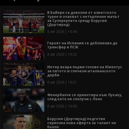
В Байерн са доволни от азиатското
турне и очакват с нетърпение мачът
за Суперкупата срещу Борусия
(Дортмунд)
8 авг 2026 | 16:46
Героят на Испания се доближава до
трансфер в ПСЖ
8 авг 2026 | 16:32
Интер вкара първи голове на Ювентус
за лятото и спечели италианското
дерби
8 авг 2026 | 16:21
Фенербахче се ориентира към Лукаку,
след като не сполучи с Леао
8 авг 2026 | 16:00
Борусия (Дортмунд) подготвя
сериозна нова оферта за талант на
Кьолн