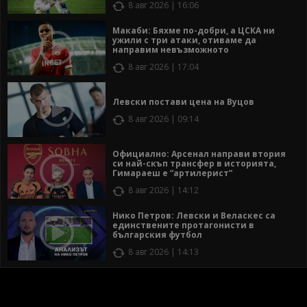
8 авг 2026 | 16:06
Макаби: Бяхме по-добри, а ЦСКА ни
ужили с три атаки, отиваме да
направим невъзможното
8 авг 2026 | 17:04
Левски постави цена на Вуцов
8 авг 2026 | 09:14
Официално: Арсенал направи втория
си най-скъп трансфер в историята,
Гимараеш е “артилерист”
8 авг 2026 | 14:12
Нико Петров: Левски и Веласкес са
единствените протагонисти в
българския футбол
8 авг 2026 | 14:13