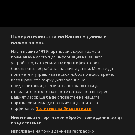
Поверителността на Вашите данни е
важна за нас
Ние и нашите
1019
партньори съхраняваме и
получаваме достъп до информация на Вашето
устройство, като уникални идентификатори в
бисквитки за обработка на лични данни. Можете да
приемете и управлявате своя избор по всяко време,
като щракнете върху „Управление на
предпочитания“, включително правото си да
възразите, като се позовете на законен интерес.
Вашият избор ще бъде оповестен на нашите
партньори и няма да повлияе на данните за
сърфиране.
Политика за бисквитките
Ние и нашите партньори обработваме данни, за да
предоставим:
Използване на точни данни за географско