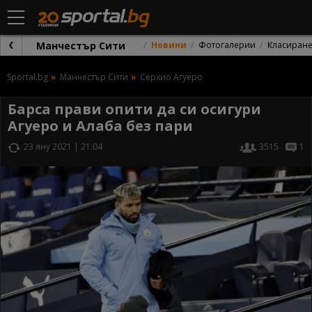
Манчестър Сити
Новини
Фотогалерии
Класиран
Sportal.bg
Манчестър Сити
Серхио Агуеро
Барса прави опити да си осигури
Агуеро и Алаба без пари
23 яну 2021 | 21:04
3515
1