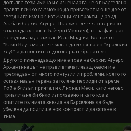
допълва тези имена и с изненадата, че от Барселона
правят всичко възможно да привлекат и още две от
звездните имена с изтичащи контракти - Давид
Алаба и Серхио Агуеро. Първият вече категорично
отказа да остане в Байерн (Мюнхен), но за фаворит
за подписа му е смятан Реал Мадрид. Все пак от
“Камп Ноу” смятат, че могат да изпреварят “кралския
клуб” и да постигнат договорка с бранителя.
Другото изненадващо име е това на Серхио Агуеро.
Аржентинецът не прави впечатляващ сезон и е
преследван от много контузии и проблеми, което го
оставя извън терена за големи периоди от време.
Той е близък приятел и с Лионел Меси, като негово
привличане би било използвано и като коз в
опитите голямата звезда на Барселона да бъде
убедена да подпише нов контракт и да остане в
тима.