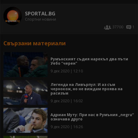
SPORTAL.BG
Спортни новини
37700
1
Свързани материали
Румънският съдия нарекъл два пъти
Уебо "черен"
9 дек 2020 | 12:10
Легенда на Ливърпул: И аз съм
чернокож, но не виждам проява на
расизъм
9 дек 2020 | 16:02
Адриан Муту: При нас в Румъния „negru“
означава друго
9 дек 2020 | 16:26