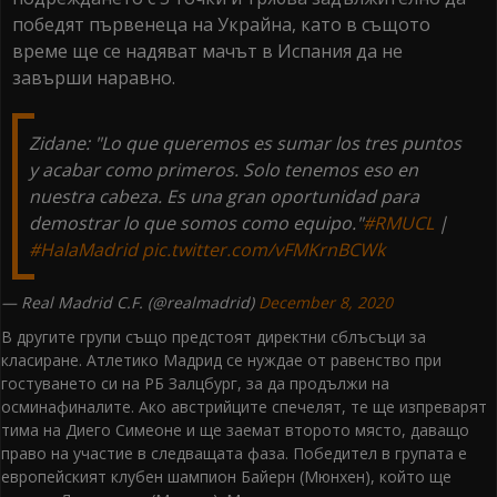
победят първенеца на Украйна, като в същото
време ще се надяват мачът в Испания да не
завърши наравно.
Zidane: "Lo que queremos es sumar los tres puntos
y acabar como primeros. Solo tenemos eso en
nuestra cabeza. Es una gran oportunidad para
demostrar lo que somos como equipo."
#RMUCL
|
#HalaMadrid
pic.twitter.com/vFMKrnBCWk
— Real Madrid C.F. (@realmadrid)
December 8, 2020
В другите групи също предстоят директни сблъсъци за
класиране. Атлетико Мадрид се нуждае от равенство при
гостуването си на РБ Залцбург, за да продължи на
осминафиналите. Ако австрийците спечелят, те ще изпреварят
тима на Диего Симеоне и ще заемат второто място, даващо
право на участие в следващата фаза. Победител в групата е
европейският клубен шампион Байерн (Мюнхен), който ще