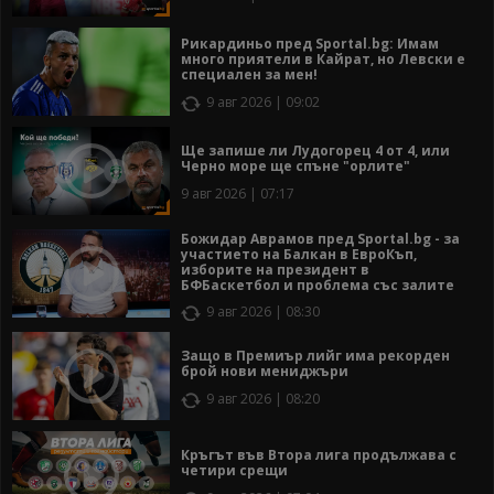
Рикардиньо пред Sportal.bg: Имам
много приятели в Кайрат, но Левски е
специален за мен!
9 авг 2026 | 09:02
Ще запише ли Лудогорец 4 от 4, или
Черно море ще спъне "орлите"
9 авг 2026 | 07:17
Божидар Аврамов пред Sportal.bg - за
участието на Балкан в ЕвроКъп,
изборите на президент в
БФБаскетбол и проблема със залите
9 авг 2026 | 08:30
Защо в Премиър лийг има рекорден
брой нови мениджъри
9 авг 2026 | 08:20
Кръгът във Втора лига продължава с
четири срещи