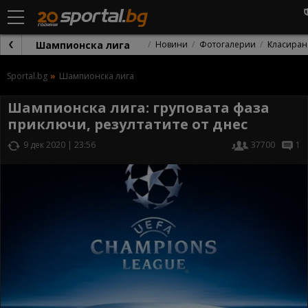
Шампионска лига
Новини
Фотогалерии
Класиран
Sportal.bg
Шампионска лига
Шампионска лига: груповата фаза
приключи, резултатите от днес
9 дек 2020 | 23:56
37700
1