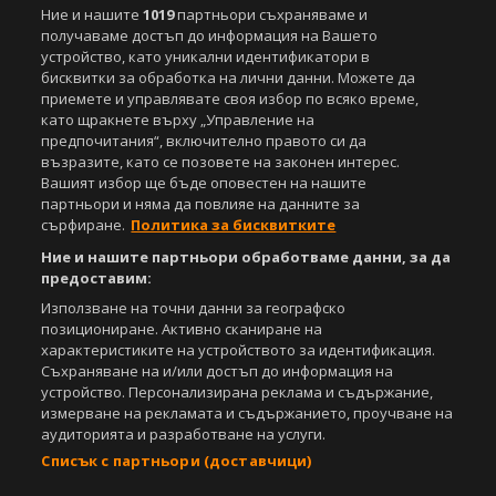
Ние и нашите
1019
партньори съхраняваме и
получаваме достъп до информация на Вашето
устройство, като уникални идентификатори в
бисквитки за обработка на лични данни. Можете да
приемете и управлявате своя избор по всяко време,
като щракнете върху „Управление на
предпочитания“, включително правото си да
възразите, като се позовете на законен интерес.
Вашият избор ще бъде оповестен на нашите
партньори и няма да повлияе на данните за
сърфиране.
Политика за бисквитките
Ние и нашите партньори обработваме данни, за да
предоставим:
Използване на точни данни за географско
позициониране. Активно сканиране на
характеристиките на устройството за идентификация.
Съхраняване на и/или достъп до информация на
устройство. Персонализирана реклама и съдържание,
измерване на рекламата и съдържанието, проучване на
аудиторията и разработване на услуги.
Списък с партньори (доставчици)