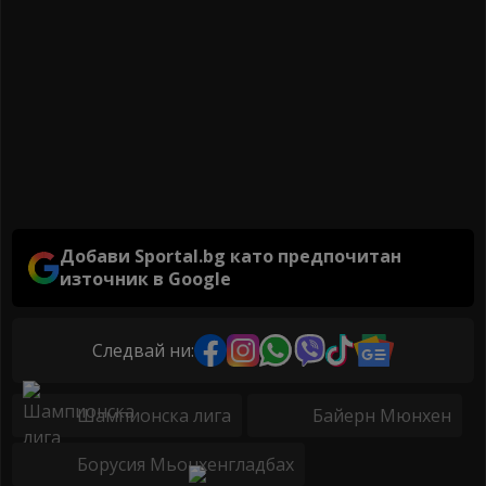
Добави Sportal.bg като предпочитан
източник в Google
Следвай ни:
Шампионска лига
Байерн Мюнхен
Борусия Мьонхенгладбах