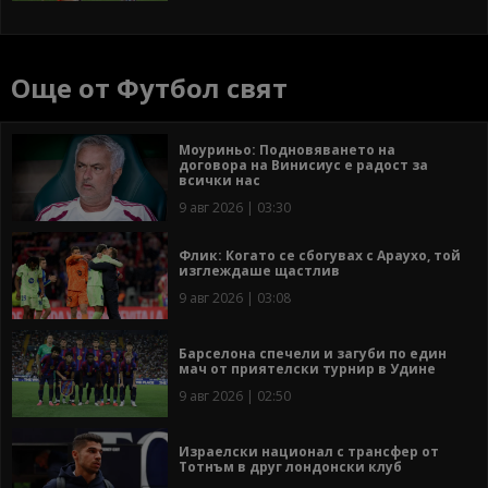
Още от Футбол свят
Моуриньо: Подновяването на
договора на Винисиус е радост за
всички нас
9 авг 2026 | 03:30
Флик: Когато се сбогувах с Араухо, той
изглеждаше щастлив
9 авг 2026 | 03:08
Барселона спечели и загуби по един
мач от приятелски турнир в Удине
9 авг 2026 | 02:50
Израелски национал с трансфер от
Тотнъм в друг лондонски клуб