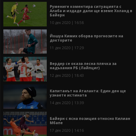
Румениге коментира ситуацията с
Алаба и издаде дали ще вземе Холанд в
Байерн
10 дек 2020 | 16:58
Йошуа Кимих оборва прогнозите на
докторите
11 дек 2020 | 17:29
Вердер се оказа лесна плячка за
надъхания РБ (Лайпциг)
12 дек 2020 | 18:43
Капитанът на Аталанта: Един ден ще
узнаете истината
14 дек 2020 | 13:39
Байерн с ясна позиция относно Килиан
Мбапе
17 дек 2020 | 14:16