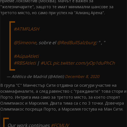
приеме Локомотив (Москва). Мачът е важен за
"железничарите", защото те имат минимални шансове за
третото място, но само при успех на "Алианц Арена".
#ATMFLASH
@Simeone
, sobre el
@RedBullSalzburg
: " , "
#AúpaAtleti
#RBSAtleti
|
#UCL
pic.twitter.com/yOp1duPhCh
— Atlético de Madrid (@Atleti)
December 8, 2020
В група "С" Манчестър Сити отдавна си осигури участие на
осминафиналите, а след равенство с "гражданите" това стори и
Порто. Интрига има само за третото място, за което спорят
Олимпиакос и Марсилия. Двата тима са с по 3 точки. Довечера
Олимпиакос посреща Порто, а Марсилия гостува на Ман Сити.
Our work continues
#FCMLIV