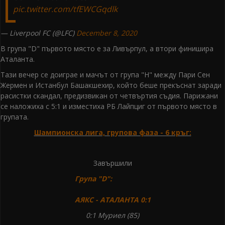
pic.twitter.com/tfEWCGqdlk
— Liverpool FC (@LFC)
December 8, 2020
В група "D" първото място е за Ливърпул, а втори финишира
Аталанта.
Тази вечер се доиграе и мачът от група "Н" между Пари Сен
Жермен и Истанбул Башакшехир, който беше прекъснат заради
расистки скандал, предизвикан от четвъртия съдия. Парижани
се наложиха с 5:1 и изместиха РБ Лайпциг от първото място в
групата.
Шампионска лига, групова фаза - 6 кръг:
Завършили
Група "D":
АЯКС - АТАЛАНТА 0:1
0:1 Муриел (85)