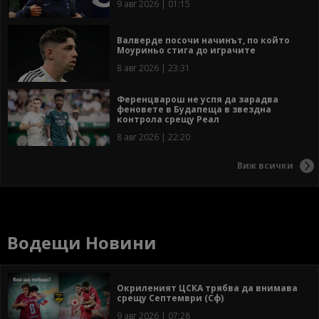
9 авг 2026 | 01:15
Валверде посочи начинът, по който
Моуриньо стига до играчите
8 авг 2026 | 23:31
Ференцварош не успя да зарадва
феновете в Будапеща в звездна
контрола срещу Реал
8 авг 2026 | 22:20
Виж всички
Водещи Новини
Окриленият ЦСКА трябва да внимава
срещу Септември (Сф)
9 авг 2026 | 07:28