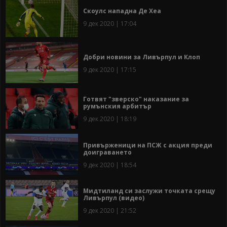
Скоулс нападна Де Хеа
9 дек 2020 | 17:04
Добри новини за Ливърпул и Клоп
9 дек 2020 | 17:15
Готвят "зверско" наказание за
румънския арбитър
9 дек 2020 | 18:19
Привърженици на ПСЖ с акция преди
доиграването
9 дек 2020 | 18:54
Мидтиланд си заслужи точката срещу
Ливърпул (видео)
9 дек 2020 | 21:52