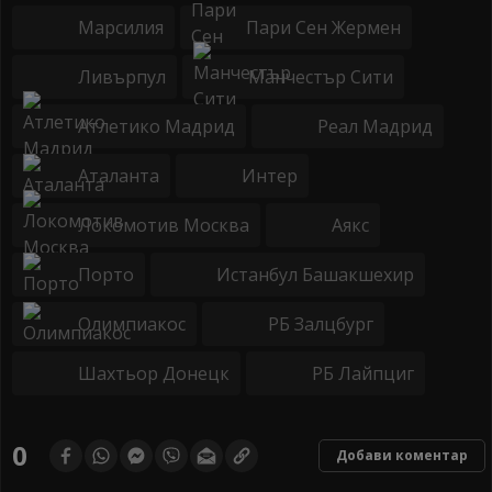
Марсилия
Пари Сен Жермен
Ливърпул
Манчестър Сити
Атлетико Мадрид
Реал Мадрид
Аталанта
Интер
Локомотив Москва
Аякс
Порто
Истанбул Башакшехир
Олимпиакос
РБ Залцбург
Шахтьор Донецк
РБ Лайпциг
0
Добави коментар