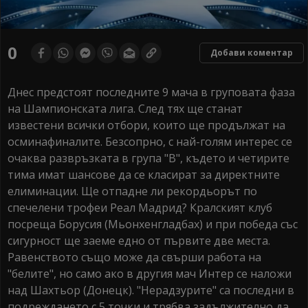
0
Добави коментар
Днес предстоят последните 9 мача в груповата фаза
на Шампионската лига. След тях ще станат
известени всички отбори, които ще продължат на
осминафиналите. Безсопрно, с най-голям интерес се
очаква развръзката в група "В", където и четирите
тима имат шансове да се класират за директните
елиминации. Ще отпадне ли рекордьорът по
спечелени трофеи Реал Мадрид? Кралският клуб
посреща Борусия (Мьонхенгладбах) и при победа със
сигурност ще заеме едно от първите две места.
Равенството също може да свърши работа на
"белите", но само ако в другия мач Интер се наложи
над Шахтьор (Донецк). "Нерадзурите" са последни в
подреждането с 5 точки и трябва задължително да