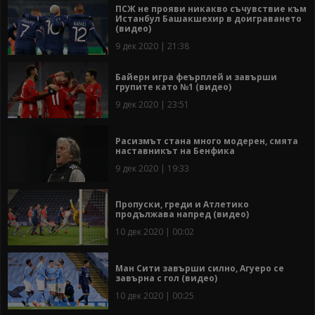
ПСЖ не прояви никакво съчувствие към
Истанбул Башакшехир в доиграването
(видео)
9 дек 2020 | 21:38
Байерн игра феърплей и завърши
групите като №1 (видео)
9 дек 2020 | 23:51
Расизмът стана много модерен, смята
наставникът на Бенфика
9 дек 2020 | 19:33
Пропуски, греди и Атлетико
продължава напред (видео)
10 дек 2020 | 00:02
Ман Сити завърши силно, Агуеро се
завърна с гол (видео)
10 дек 2020 | 00:25